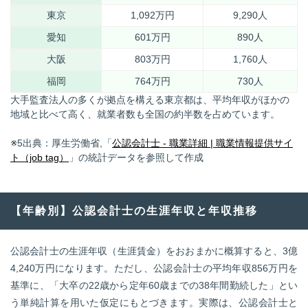
東京
1,092万円
9,290人
愛知
601万円
890人
大阪
803万円
1,760人
福岡
764万円
730人
大手監査法人の多くが拠点を構える東京都は、平均年収がほかの
地域と比べて高く、就業者数も全国の約半数を占めています。
※5出典：厚生労働省,「
公認会計士 - 職業詳細 | 職業情報提供サイ
ト（job tag）
」の統計データを参照して作成
【年齢別】公認会計士の生涯年収と年収推移
公認会計士の生涯年収（生涯賃金）をおおまかに概算すると、3億
4,240万円になります。ただし、公認会計士の平均年収856万円を
基準に、「大卒の22歳から定年60歳までの38年間勤続した」とい
う単純計算を用いた仮定にもとづきます。実際は、公認会計士と