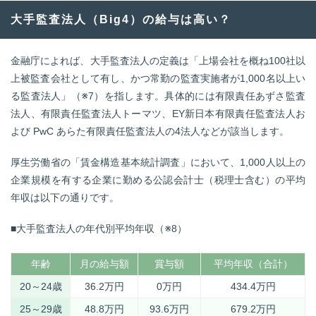
大手監査法人（Big4）の給与は高い？
金融庁によれば、大手監査法人の定義は「上場会社を概ね100社以
上被監査会社として有し、かつ常勤の監査実施者が1,000名以上い
る監査法人」（※7）を指します。具体的には有限責任あずさ監査
法人、有限責任監査法人トーマツ、EY新日本有限責任監査法人お
よび PwC あらた有限責任監査法人の4法人などが該当します。
厚生労働省の「賃金構造基本統計調査」において、1,000人以上の
企業規模を有する企業に勤める公認会計士（税理士含む）の平均
年収は以下の通りです。
■大手監査法人の年代別平均年収（※8）
年齢
月の給与額
賞与額
平均年収（合計）
20～24歳
36.2万円
0万円
434.4万円
25～29歳
48.8万円
93.6万円
679.2万円