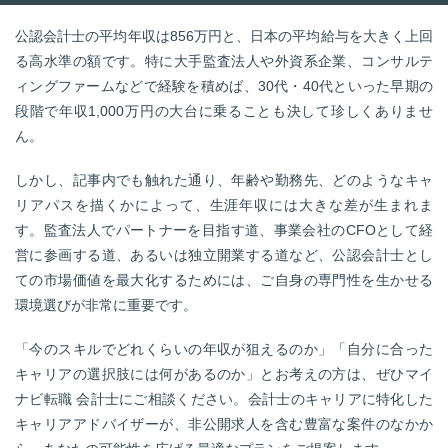
公認会計士の平均年収は856万円と、日本の平均給与を大きく上回
る高水準の額です。特に大手監査法人や外資系企業、コンサルテ
ィングファームなどで経験を積めば、30代・40代といった早期の
段階で年収1,000万円の大台に乗ることも決して珍しくありませ
ん。
しかし、記事内でも触れた通り、年齢や勤務先、どのようなキャ
リアパスを描くかによって、生涯年収には大きな差が生まれま
す。監査法人でパートナーを目指す道、事業会社のCFOとして経
営に参画する道、あるいは独立開業する道など、公認会計士とし
ての市場価値を最大化するためには、ご自身の専門性を生かせる
環境選びが非常に重要です。
「今のスキルでどれくらいの年収が狙えるのか」「自分に合った
キャリアの選択肢には何があるのか」とお考えの方は、ぜひマイ
ナビ転職 会計士にご相談ください。会計士のキャリアに特化した
キャリアアドバイザーが、非公開求人を含む豊富な案件のなかか