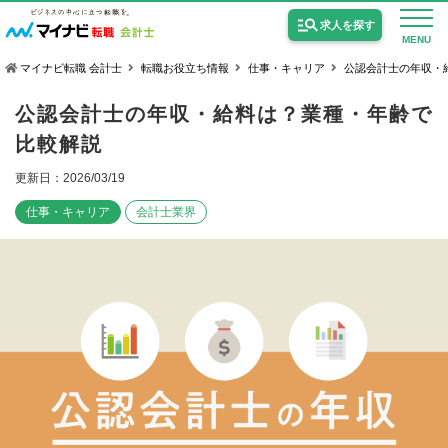
求人を探す
MENU
マイナビ転職 会計士
転職お役立ち情報
仕事・キャリア
公認会計士の年収・
公認会計士の年収・給料は？業種・年齢で
比較解説
更新日：2026/03/19
公認会計士の求人
仕事・キャリア
会計士業界
監査法人の求人
公認会計士試験合格向けの求人
USCPA（米国公認会計士）の求人
女性会計士の転職
個別転職相談会・セミナー