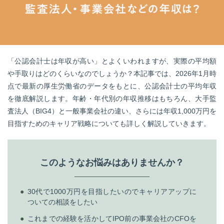
転職お役立ち情報
ご利用ガイド
非公開求人とは？
「公認会計士は年収が高い」とよくいわれますが、実際の平均額
サービス紹介
や手取りはどのくらいなのでしょうか？本記事では、2026年1月時
点で最新の厚生労働省のデータをもとに、公認会計士の平均年収
転職お役立ち情報
を徹底解説します。年齢・年代別の年収推移はもちろん、大手監
業界情報
査法人（BIG4）と一般事業会社の違い、さらには年収1,000万円を
目指すためのキャリア戦略についても詳しく解説していきます。
求人情報
このようなお悩みはありませんか？
30代で1000万円を目指したいのでキャリアアップに
ついての相談をしたい
これまでの経験を活かしてIPO前の事業会社のCFOを