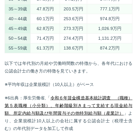
35～39歳
47.8万円
203.5万円
777.1万円
40～44歳
60.1万円
253.6万円
974.8万円
45～49歳
62.8万円
273.3万円
1,026.9万円
50～54歳
71.4万円
274.4万円
1,131.2万円
55～59歳
61.3万円
138.6万円
874.2万円
以下では年代別の月給や労働時間数の特徴から、各年代における
公認会計士の働き方の特徴を見ていきます。
※平均年収は企業規模計（10人以上）がベース
※6出典：厚生労働省,「
令和６年賃金構造基本統計調査 （職種）
第５表職種（小分類）、年齢階級別きまって支給する現金給与
額、所定内給与額及び年間賞与その他特別給与額（産業計）
」よ
り、企業規模計10人以上の会社に属する公認会計士（税理士含
む）の年代別データを加工して作成