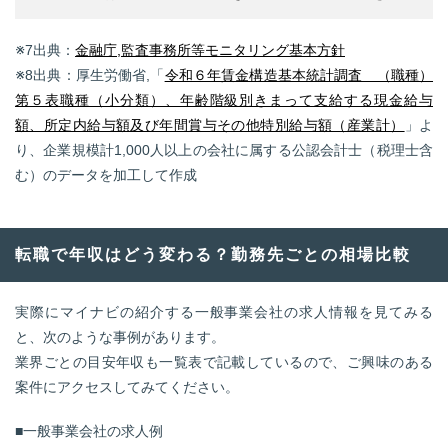
※7出典：
金融庁,監査事務所等モニタリング基本方針
※8出典：厚生労働省,「
令和６年賃金構造基本統計調査 （職種）
第５表職種（小分類）、年齢階級別きまって支給する現金給与
額、所定内給与額及び年間賞与その他特別給与額（産業計）
」よ
り、企業規模計1,000人以上の会社に属する公認会計士（税理士含
む）のデータを加工して作成
転職で年収はどう変わる？勤務先ごとの相場比較
実際にマイナビの紹介する一般事業会社の求人情報を見てみる
と、次のような事例があります。
業界ごとの目安年収も一覧表で記載しているので、ご興味のある
案件にアクセスしてみてください。
■一般事業会社の求人例