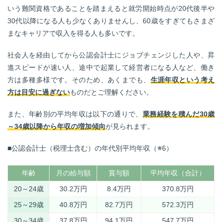
いう難関資格であることを踏まえると就労開始時点が20代後半や
30代以降になる人も少なくありませんし、60歳をすぎてもさまざ
まなキャリアで収入を得る人も多いです。
社会人を経由してから公認会計士にジョブチェンジした人や、昇
進スピードが速い人、途中で起業して経営者になる人など、働き
方は多種多様です。そのため、あくまでも、
生涯年収という考え
方は目安に過ぎない
ものだとご理解ください。
また、年齢別の平均年収は以下の通りで、
業務経験を積んだ30歳
～34歳以降から年収の増加傾向
が見られます。
■公認会計士（税理士含む）の年代別平均年収（※6）
年齢
月の給与額
賞与額
平均年収（合計）
20～24歳
30.2万円
8.4万円
370.8万円
25～29歳
40.8万円
82.7万円
572.3万円
30～34歳
37.8万円
94.1万円
547.7万円