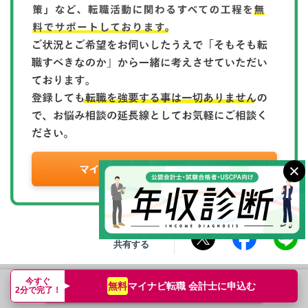
この記事を
共有する
今すぐ
マイナビ転職 会計士
を利用して
マイナビ転職 会計士に
申込む
無料
転職支援サービス申込み
簡単無料
2分で完了！
転職された方の
声