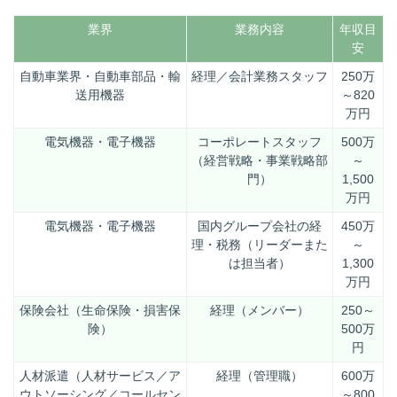
業界
業務内容
年収目
安
自動車業界・自動車部品・輸
経理／会計業務スタッフ
250万
送用機器
～820
万円
電気機器・電子機器
コーポレートスタッフ
500万
（経営戦略・事業戦略部
～
門）
1,500
万円
電気機器・電子機器
国内グループ会社の経
450万
理・税務（リーダーまた
～
は担当者）
1,300
万円
保険会社（生命保険・損害保
経理（メンバー）
250～
険）
500万
円
人材派遣（人材サービス／ア
経理（管理職）
600万
ウトソーシング／コールセン
～800