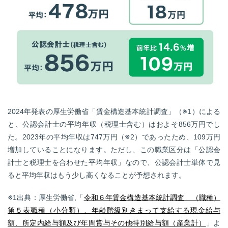
2024年発表の厚生労働省「賃金構造基本統計調査」（※1）による
と、公認会計士の平均年収（税理士含む）はおよそ856万円でし
た。2023年の平均年収は747万円（※2）であったため、109万円
増加していることになります。ただし、この職業区分は「公認会
計士と税理士を合わせた平均年収」なので、公認会計士単体で見
ると平均年収はもう少し高くなることが予想されます。
※1出典：厚生労働省,「
令和６年賃金構造基本統計調査 （職種）
第５表職種（小分類）、年齢階級別きまって支給する現金給与
額、所定内給与額及び年間賞与その他特別給与額（産業計）
」よ