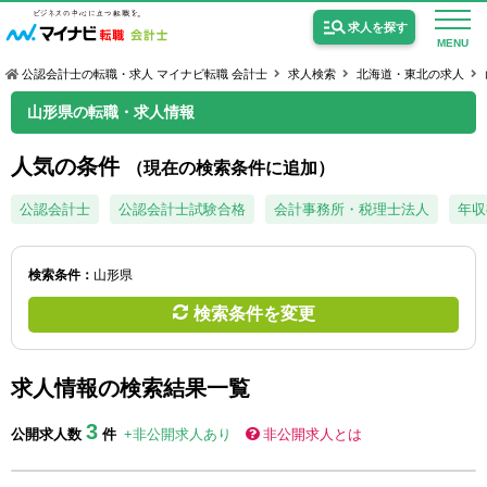
求人を探す
MENU
公認会計士の転職・求人 マイナビ転職 会計士
求人検索
北海道・東北の求人
山形県の転職・求人情報
人気の条件
（現在の検索条件に追加）
公認会計士の求人
公認会計士
公認会計士試験合格
会計事務所・税理士法人
年収
監査法人の求人
検索条件：
山形県
公認会計士試験合格向けの求人
検索条件を変更
USCPA（米国公認会計士）の求人
求人情報の検索結果一覧
女性会計士の転職
3
公開求人数
件
+非公開求人あり
非公開求人とは
個別転職相談会・セミナー