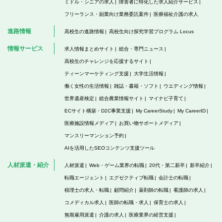
ミドル・シニアの求人
障害者に特化した求人紹介サービス
フリーランス・副業向け業務委託案件
医療福祉介護の求人
進路情報
高校生の進路情報
高校生向け探究学習プログラム Locus
情報サービス
求人情報まとめサイト
総合・専門ニュース
高校生のチャレンジを応援するサイト
ティーンマーケティング支援
大学生活情報
働く女性の生活情報
雑誌・書籍・ソフト
ウエディング情報
世界遺産検定
総合農業情報サイト
マイナビ子育て
ECサイト構築・D2C事業支援
My CareerStudy
My CareerID
医療施設情報メディア
お買い物サポートメディア
マンスリーマンション予約
AIを活用したSEOコンテンツ支援ツール
人材派遣・紹介
人材派遣
Web・ゲーム業界の転職
20代・第二新卒
新卒紹介
転職エージェント
エグゼクティブ転職
会計士の転職
税理士の求人・転職
顧問紹介
薬剤師の転職
看護師の求人
コメディカル求人
医師の転職・求人
保育士の求人
無期雇用派遣
介護の求人
医療業界の経営支援