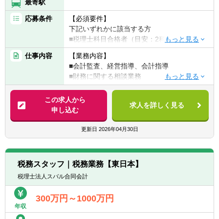
最寄駅
応募条件
【必須要件】
下記いずれかに該当する方
■税理士科目合格者（目安：2科目以上）
■税理士有資格者
仕事内容
【業務内容】
■公認会計士有資格者
■会計監査、経営指導、会計指導
■国税出身者
■財務に関する相談業務
【その他】
■税務書類の作成など
■担当クライアント数：15社程度
※外出の際は自家用車を使用していただきま
この求人から
■使用会計ソフト：ミロク会計ほか
求人を詳しく見る
す（毎月末ガソリン代などを精算）
申し込む
【会社特徴】
・山形市東原町の当社は、グループ総勢140
更新日
2026年04月30日
名、関与先は山形県、宮城県を中心に約
1,100件を擁する東北最大級の会計事務所で
す（2022年4月1日現在）。
税務スタッフ｜税務業務【東日本】
また、関与先様の黒字法人割合は
税理士法人スバル合同会計
67.7％（2018年度実績）と国税庁発表の
2017度の黒字申告法人割合34.2％を大きく上
300万円～1000万円
回り、あさひ会計がお客様の経営参謀と言わ
年収
れる証です。