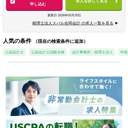
求人を詳しく見る
申し込む
◆向上心や目標、ビジョンを持ち仕事に取り
具体的には・・・
組める方
■税務顧問業務
更新日
2026年03月25日
■会社設立業務
税理士法人スバル合同会計 の求人一覧を見る
■相続業務
■経営コンサルティング業務他
人気の条件
（現在の検索条件に追加）
【クライアント形態】
建設、IT、医療、飲食、教育分野等、ある分
公認会計士
公認会計士試験合格
会計事務所・税理士法人
年収
野に特化することは無く、大企業から中小企
業まで規模もさまざまです。
【拠点：12拠点】
東京事務所・長岡事務所・群馬事務所・周南
事務所・桑名事務所・仙台事務所・福山事務
所・ 北九州事務所・浜松事務所・福岡事務
所・札幌事務所・名古屋事務所