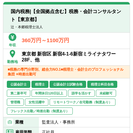
転職お役立ち情報
国内税務|【全国拠点含む】税務・会計コンサルタン
ご利用ガイド
ト【東京都】
辻・本郷税理士法人
非公開求人とは？
360万円～1100万円
サービス紹介
年収
転職お役立ち情報
東京都 新宿区 新宿4-1-6新宿ミライナタワー
28F、他
勤務地
業界情報
■税務の専門分野別、総合力NO.1■税理士・会計士のプロフェッショナル
集団 ※時差出勤可
求人情報
公認会計士
税理士
公認会計士試験合格
税理士科目合格
第二新卒可
年間休日120日以上
語学を活かす
未経験可
管理職
女性活躍中
リモートワーク／在宅勤務（制度あり）
フレックス出勤／時差出勤（制度あり）
業種
監査法人・事務所
雇用形態
正社員