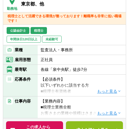
・企業を取り巻く環境は、人口構造の激変、
東京都、他
クラウド化、国際化、AI等、これまでに経験
勤務地
したことのない変化に遭遇しています。
税理士として活躍できる環境が整っております！離職率も非常に低い職場
一方でこの変化は、企業にとっては危機でも
です！
ありチャンスでもあります。
会計事務所の使命は、お客様の継続発展に資
公認会計士
税理士
することであり、環境変化、成長に資する職
年間休日120日以上
未経験可
業的専門家であることが求められます。
あさひ会計職員一同、「私達は、質の高い仕
業種
監査法人・事務所
事を通じ、お客様の継続・発展に貢献しま
雇用形態
正社員
す。」というミッションのもと、経営者の皆
様、取引先、金融機関、自治体の皆様への支
最寄駅
各線「泉中央駅」徒歩7分
援に努め、地域経済、地域医療に貢献してま
応募条件
【必須条件】
いります。
以下いずれかに該当する方
■税理士有資格者
■公認会計士
仕事内容
【業務内容】
■国税出身の方
■税理士業務全般
お客さまの業種や規模はさまざまです。
【求める人物像】
税理士として、記帳代行から資産運用まで幅
◆頑張った分評価されることを好む方
広く携わっていただきます。
この求人から
◆コミュニケーション能力が高い方