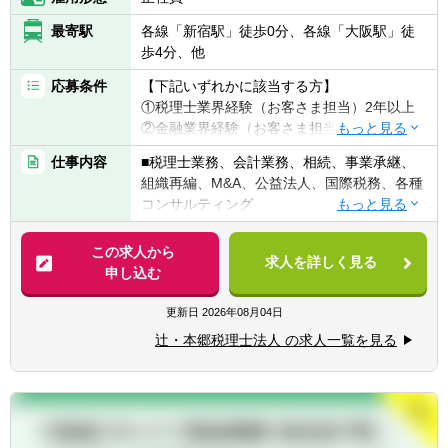
最寄駅
各線「新宿駅」徒歩0分、各線「大阪駅」徒
歩4分、他
応募条件
【下記いずれかに該当する方】
①税理士業界経験（お客さま担当）2年以上
②金融業界経験（お客さま担当）3年以上
③社会人経験（業界等問わず）2年以上 か
仕事内容
■税理士業務、会計業務、相続、事業承継、
つ 税理士科目1科目以上の取得者
組織再編、M&A、公益法人、国際税務、各種
④税理士
コンサルティング
⑤公認会計士
※税務業務未経験会計士の方も歓迎いたしま
【法人全体の特色】
この求人から
す！！
求人を詳しく見る
■業界トップレベルの規模でお客様に対して
申し込む
サービス提供しています。
【求める人物像】
■チーム連携：税理士、公認会計士、中小企
更新日
2026年08月04日
■税務・会計にとどまらず、総合的な観点か
業診断士など、税務・会計に関わる様々な分
ら経営コンサルティングに携りたい方
辻・本郷税理士法人 の求人一覧を見る
野のエキスパートが集結し、案件によって
■経験・能力をフルに発揮できる環境で働き
は、互いにチームを組んで業務を進めること
たい方
があります。
■広範囲な取扱業務
一般企業をはじめ、医療法人、公益法人、社