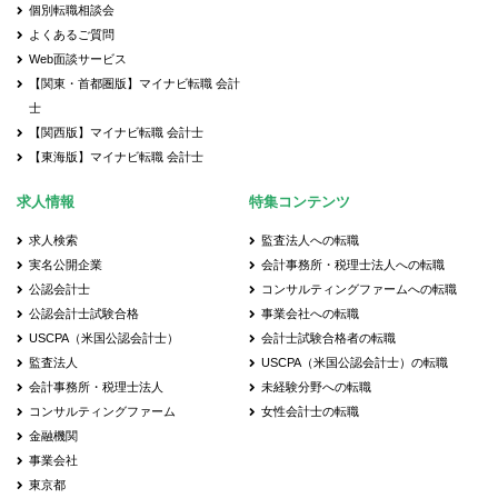
個別転職相談会
よくあるご質問
Web面談サービス
【関東・首都圏版】マイナビ転職 会計
士
【関西版】マイナビ転職 会計士
【東海版】マイナビ転職 会計士
求人情報
特集コンテンツ
求人検索
監査法人への転職
実名公開企業
会計事務所・税理士法人への転職
公認会計士
コンサルティングファームへの転職
公認会計士試験合格
事業会社への転職
USCPA（米国公認会計士）
会計士試験合格者の転職
監査法人
USCPA（米国公認会計士）の転職
会計事務所・税理士法人
未経験分野への転職
コンサルティングファーム
女性会計士の転職
金融機関
事業会社
東京都