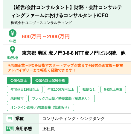
■公認会計士、USCPA有資格者
■その他監査担当に付随する全ての業務
■普通自動車運転免許（なくても可）
【経営/会計コンサルタント】財務・会計コンサルテ
※使用会計ソフト： TKC・ソリマチ、他
■英語スキル：不問（今後の国際税務案件増
ィングファームにおけるコンサルタント/CFO
を想定してあれば歓迎）
業務紹介動画 https://youtu.be/qrqI55pvdps
株式会社ユニヴィスコンサルティング
【求める人物像】
【期待すること】
600万円～2000万円
■素直で周囲に思いやりのある方
年収
■ゆくゆくは新卒入社社員等の後輩へのアド
■専門家として常に学ぶ姿勢のある方
バイス、同行等をお願いします。
■柔軟でフットワークが軽い方
東京都 港区 虎ノ門3-8-8 NTT虎ノ門ビル6階、他
■また将来的には管理職として当事務所をけ
■部下の教育やマネジメントの経験がある方
勤務地
ん引頂けることを期待しています。
※老舗企業～IPOを目指すスタートアップ企業まで※経営企画支援～財務
アドバイザリーまで幅広く経験できます！
公認会計士
公認会計士試験合格
年間休日120日以上
年収1000万円以上
転勤なし
5名以上募集
未経験可
フレックス出勤／時差出勤（制度あり）
オンライン面接／WEB面接（実績あり）
業種
コンサルティング・シンクタンク
雇用形態
正社員