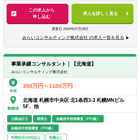
成長企業から上場会社まで、幅広い業種・企
験のある方
業規模のお客さまを対象に、組織再編コンサ
この求人から
求人を詳しく見る
ルティング業務のプロジェクト推進をお任せ
申し込む
【歓迎経験・スキル】
します。
■税理士/実務経験3年以上（一般事業会社経験
■お客さま（経営者や経営企画室）との対話
更新日
2026年07月28日
尚可）
を通じて企業に最適な組織再編のプランを共
■税理士試験2科目以上合格者/実務経験5年以
みらいコンサルティング株式会社 の求人一覧を見る
に考え、幅広い視点でお客様の成長の”実
上（一般事業会社経験者尚可）
現”を支援します。
■公認会計士/実務経験3年以上
■公認会計士短答式試験合格者/実務経験3年以
■組織再編の実施により顕在化するさまざま
上（一般事業会社経験者尚可）
事業承継コンサルタント｜【北海道】
な課題に対して、公認会計士・税理士・社会
■中小企業診断士/実務経験3年以上
みらいコンサルティング株式会社
保険労務士・司法書士などの専門家チ ームを
■監査法人勤務者、会計事務所勤務者、金融
組成し、あらゆる角度から的確なアドバイス
機関・証券会社勤務者の方歓迎
350万円～1100万円
を行いながら、最適な組織再編プランを作成
■（～40代）組織再編等のプロジェクトマネ
年収
し、実行までサポートします。
ジャー経験者歓迎
北海道 札幌市中央区 北1条西3-3 札幌MNビル
5F、他
■その他、ITシステム導入コンサルティング
勤務地
【求める人物像】
業務、M&A業務（FA業務やPMI業務）にも携
■個人プレーでなくチームで取組む体制に魅
公認会計士
税理士
金融渉外技能審査（FP1級）
わっていただくことができます。
力を感じる方
金融渉外技能審査（FP2級）
■できることの幅を拡げたい、ゼネラリスト
志向の方
年間休日120日以上
転勤なし