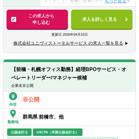
ト）として、業務に従事いただきます。
■税理士試験勉強中の方/過去に受験経験のあ
に触れられる環境をセットしております。
■事業計画策定
る方
■IPO支援業務
この求人から
■大手監査法人、税理士事務所、会計事務所
■コンサル業界随一の手触り感
求人を詳しく見る
■M&Aにかかるデューデリ、株価算定業務
申し込む
での業務経験がある方
クライアントに分析や課題提示をするのみで
■経営企画支援業務
■M＆A領域、会計業務に対する興味・関心
はなく、解決の実行支援まで行います。実行
■CFO代行
更新日
2026年04月15日
■実務におけるデータ分析、リサーチの経験
力を上げるためクライアントに入り込みハン
■ハンズオン型の再生業務他
株式会社ユニヴィストータルサービス の求人一覧を見る
ズオンする際もコンサルタントとしての人格
ではなく、クライアントの視点を意識し同じ
ユニヴィスグループでは、特定の職種に限定
人格として入り込みます。そのため自身が考
せず、応募者の経験・スキル・志向に応じて
案したアウトプットや仕組みがどのように企
最適なポジションを提案する「オープンポジ
【前橋・札幌オフィス勤務】経理BPOサービス・オ
業変革につながっているかの手触り感が得や
ション」制度を導入しています。
すいです。
ペレートリーダー/マネジャー候補
これにより、応募者の可能性を最大限に引き
出し、成長を促進する環境を提供します。
企業名非公開
■多様な働き方の推奨
第二新卒から経験豊富なキャリア層まで幅広
ライフステージによる変化や、自己研鑽のた
く募集しており、柔軟なキャリアパスの構築
非公開
めに業務外で時間が必要になることがあると
年収
を目指しています。
思います。このような前向きな挑戦を応援す
る風土が強く、各種支援制度を準備していま
群馬県 前橋市、他
※拠点により、担当業務が異なります。
勤務地
す。
東京：全部門
例）WithBabyProgram/託児所費用補助/書籍
大阪：会計/経営コンサル、FAS、M&A仲介
公認会計士
USCPA（米国公認会計士）
助成制度/資格取得支援制度…
名古屋：会計/経営コンサルのみ