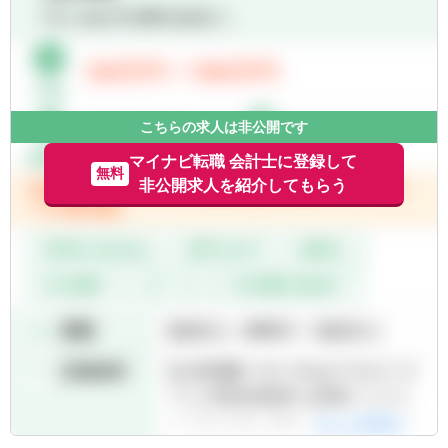
実行
■株主/ファンド向け経営会議のレポーティン
グ
■コーポレートファイナンス業務
＜会計コンサルティング業務＞
こちらの求人は非公開です
■IPO準備支援
■決算早期化支援
マイナビ転職 会計士に登録して
無料
■資金調達支援
非公開求人を紹介してもらう
■基幹システム導入支援
■内部統制構築支援
■監査法人/証券会社対応
単なるレポート作成ではなく、 クライアント
企業の現場に入り込み、実行まで伴走するコ
ンサルティング です。
【プロジェクト例】
■IPO準備企業の経営管理体制構築
■PEファンド投資先企業のPMI支援
■成長企業の事業計画策定・資金調達支援