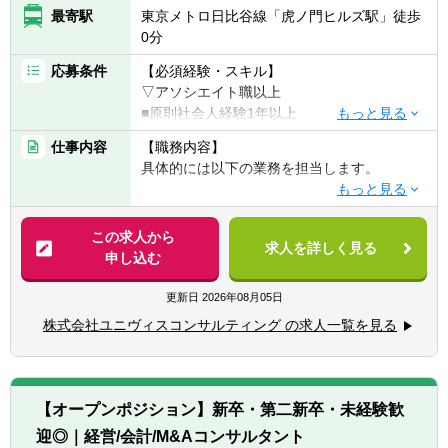
最寄駅
東京メトロ日比谷線「虎ノ門ヒルズ駅」徒歩
0分
応募条件
【必須経験・スキル】
▽アソシエイト職以上
■原則社会人経験1年以上
■コンサルティング業務への興味・関心
仕事内容
【職務内容】
■一緒に会社を創っていくことに対する興
具体的には以下の業務を担当します。
味・関心
▽経営コンサルティング業務
▽マネージャー職以上
■経営企画や経営アクションの立案・実行
この求人から
■財務・会計系コンサルティングファームで
求人を詳しく見る
■財務モデル・資金繰りモデルの開発支援
申し込む
の就業経験3年以上
■管理会計導入や原価管理体制の構築
■監査法人での就業経験3年以上
■バリュエーション・債権評価・財産評定
更新日
2026年08月05日
■IPO支援、事業計画策定・予実分析
【歓迎経験・スキル】
株式会社ユニヴィスコンサルティング の求人一覧を見る
■M&A関連（DD、ストラクチャー立案、実行
■会計や財務に関するコンサルティング業務
支援）
の経験をお持ちの方
■マーケティング・業務効率化施策の企画・
■監査法人や会計事務所出身の方
実行
■事業会社での経理経験をお持ちの方
【オープンポジション】新卒・第二新卒・未経験歓
■株主/ファンド向け経営会議のレポーティン
■公認会計士資格保有者（試験合格者含む）
迎◎｜経営/会計/M&Aコンサルタント
グ