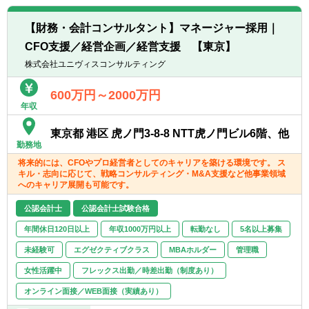
■上場企業の管理会計体制構築
経営者と直接議論しながら、企業の意思決定
【財務・会計コンサルタント】マネージャー採用｜
に深く関わる案件が中心です。
CFO支援／経営企画／経営支援 【東京】
株式会社ユニヴィスコンサルティング
【ポジションの魅力】
■CFO・経営企画ポジションで企業支援
600万円～2000万円
⇒クライアント企業のCFOや経営企画の立場
年収
で入り、経営管理や事業計画の策定など、企
業の意思決定を支援します。
東京都 港区 虎ノ門3-8-8 NTT虎ノ門ビル6階、他
勤務地
■早期に責任あるポジションを経験
将来的には、CFOやプロ経営者としてのキャリアを築ける環境です。 ス
キル・志向に応じて、戦略コンサルティング・M&A支援など他事業領域
⇒年功序列ではなく、成果と責任に応じてポ
へのキャリア展開も可能です。
ジションが決まります。早いうちからプロジ
ェクトリードやマネジメントを経験すること
公認会計士
公認会計士試験合格
が可能です。
年間休日120日以上
年収1000万円以上
転勤なし
5名以上募集
■多様なバックグラウンドのメンバー
未経験可
エグゼクティブクラス
MBAホルダー
管理職
⇒Big4監査法人、金融機関、コンサルティン
女性活躍中
フレックス出勤／時差出勤（制度あり）
グファーム、事業会社経営企画など多様なメ
ンバーが在籍しています。
オンライン面接／WEB面接（実績あり）
互いの専門性を活かしながら、チームで課題