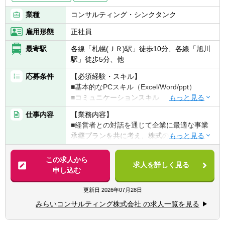
■同社HPもご覧いただいた上で、「人」「お
客様」等、同社の考え方に共感いただける方
業種
コンサルティング・シンクタンク
雇用形態
正社員
最寄駅
各線「札幌(ＪＲ)駅」徒歩10分、各線「旭川
駅」徒歩5分、他
応募条件
【必須経験・スキル】
■基本的なPCスキル（Excel/Word/ppt）
■コミュニケーションスキル
■税理士/実務経験3年以上（一般事業会社経験
仕事内容
【業務内容】
尚可）
■経営者との対話を通じて企業に最適な事業
■税理士試験2科目以上合格者/実務経験5年以
承継プランを共に考え、株式の承継のみなら
上（一般事業会社経験者尚可）
ず、幅広い視点でお客さまの成長の”実現”を
■公認会計士/実務経験3年以上
支援します。
この求人から
■公認会計士短答式試験合格者/実務経験3年以
求人を詳しく見る
申し込む
上（一般事業会社経験者尚可）
【具体的に】
■フィナンシャルプランナー（2級、1級尚
■事業承継支援
更新日
2026年07月28日
可）/実務経験3年以上
・地域に拠点を置くファミリービジネス企業
※上記資格がある方以外にも募集しておりま
みらいコンサルティング株式会社 の求人一覧を見る
から、IPOを目指す成長企業まで、幅広い業
す。
種・企業規模のクライアントがいます。