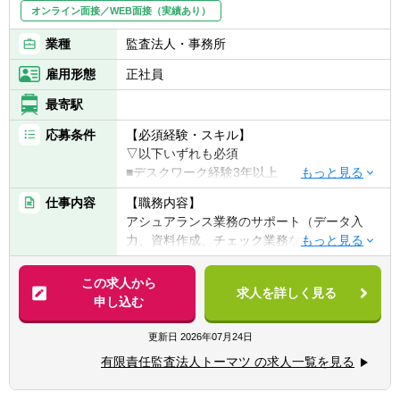
オンライン面接／WEB面接（実績あり）
業種
監査法人・事務所
雇用形態
正社員
最寄駅
応募条件
【必須経験・スキル】
▽以下いずれも必須
■デスクワーク経験3年以上
■Excel、Word、PowerPoint実務経験（平易
仕事内容
【職務内容】
な関数を扱えること、目安1年以上）
アシュアランス業務のサポート（データ入
■デジタルツールを利用する業務に抵抗のな
力、資料作成、チェック業務など標準化した
い方
事務作業他）を行っていただきます。
この求人から
【歓迎経験・スキル】
求人を詳しく見る
【具体的には】
申し込む
■経理・会計・財務経験
■補助金関連の検査・精算業務（主に証憑突
■簿記2級
合と報告のための基礎情報作成等）
更新日
2026年07月24日
■英語関連業務に抵抗がない方
■内部監査・J-SOX Testing（主に証憑突合や
有限責任監査法人トーマツ の求人一覧を見る
内部監査調書のドラフティング等）
■開示関連業務（数値入力・確認作業等）