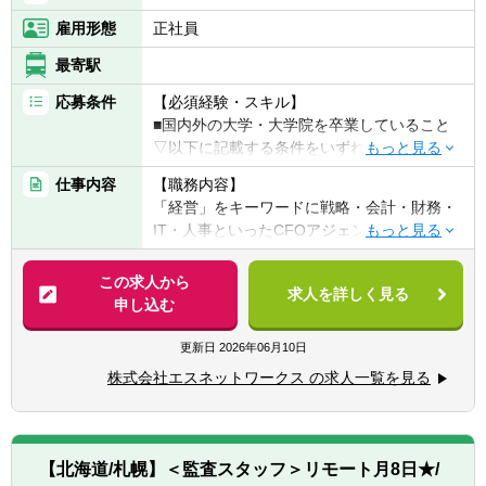
雇用形態
正社員
【プロジェクト例】
■IPO準備企業の経営管理体制構築
最寄駅
■PEファンド投資先企業のPMI支援
■成長企業の事業計画策定・資金調達支援
応募条件
【必須経験・スキル】
■上場企業の管理会計体制構築
■国内外の大学・大学院を卒業していること
経営者と直接議論しながら、企業の意思決定
▽以下に記載する条件をいずれか満たす方
に深く関わる案件が中心です。
■公認会計士論文式試験合格者
仕事内容
【職務内容】
■会計系コンサルティングファームでの業務
「経営」をキーワードに戦略・会計・財務・
経験を1年以上有する方
IT・人事といったCFOアジェンダの課題解決
【ポジションの魅力】
に取り組みます。同社の特徴はハンズオンス
■CFO・経営企画ポジションで企業支援
※会計士資格お持ちの方は積極採用中ですの
タイルでの支援に強みを持っており、顧客と
⇒クライアント企業のCFOや経営企画の立場
この求人から
で、カジュアル面談からでもご相談くださ
求人を詳しく見る
パートナーシップを築くノウハウが構築され
で入り、経営管理や事業計画の策定など、企
申し込む
い！
ている点です。入社後は経営の課題解決を図
業の意思決定を支援します。
るチームを牽引する存在なっていただき、企
更新日
2026年06月10日
【歓迎経験・スキル】
業変革をリードしていただきたいと考えてい
■早期に責任あるポジションを経験
■監査法人でのインチャージ経験
株式会社エスネットワークス の求人一覧を見る
ます。
⇒年功序列ではなく、成果と責任に応じてポ
■経営者とのリレーション構築経験
ジションが決まります。早いうちからプロジ
▽下記いずれかの資格をお持ちの方
【具体的には】
ェクトリードやマネジメントを経験すること
■公認会計士（短答式試験合格者含む）
■クライアントについて
が可能です。
■簿記1級
【北海道/札幌】＜監査スタッフ＞リモート月8日★/
同社のクライアントは、日本を代表する業界