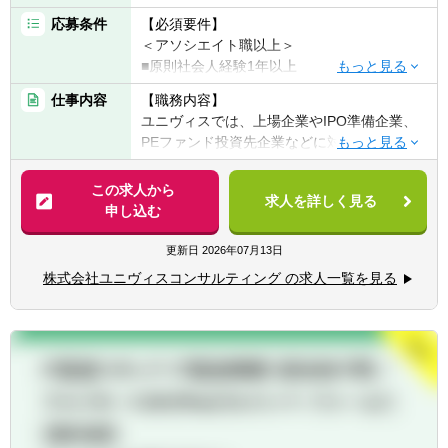
応募条件
【必須要件】
＜アソシエイト職以上＞
■原則社会人経験1年以上
■コンサルティング業務への興味・関心
仕事内容
【職務内容】
■一緒に会社を創っていくことに対する興
ユニヴィスでは、上場企業やIPO準備企業、
味・関心
PEファンド投資先企業などに対し、 CFOま
＜マネージャー職以上＞
たはCFO補佐として経営支援を行います。
■財務・会計系コンサルティングファームで
企業の経営管理や事業計画策定などを支援
この求人から
の就業経験3年以上
求人を詳しく見る
し、企業価値向上に直接関わるポジションで
申し込む
■監査法人での就業経験3年以上
す。
更新日
2026年07月13日
【歓迎要件】
＜経営コンサルティング業務＞
■会計や財務に関するコンサルティング業務
株式会社ユニヴィスコンサルティング の求人一覧を見る
■経営企画や経営アクションの立案・実行
の経験をお持ちの方
■財務モデル・資金繰りモデルの開発支援
■監査法人や会計事務所出身の方
■管理会計導入や原価管理体制の構築
■事業会社での経理経験をお持ちの方
■バリュエーション・債権評価・財産評定
■公認会計士資格保有者（試験合格者含む）
■IPO支援、事業計画策定・予実分析
■Excel、PPT、Wordの実務における使用経験
■M&A関連（DD、ストラクチャー立案、実行
支援）
■マーケティング・業務効率化施策の企画・