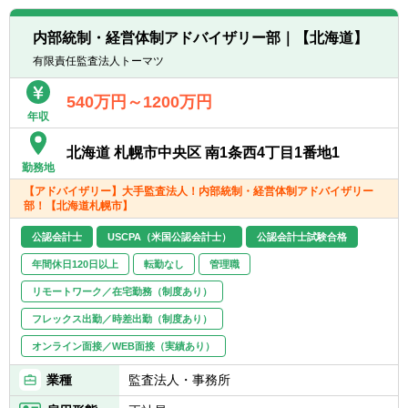
■経理BPO業務サポート
■その他アドバイザリー業務に係るサポート
内部統制・経営体制アドバイザリー部｜【北海道】
有限責任監査法人トーマツ
540万円～1200万円
年収
北海道 札幌市中央区 南1条西4丁目1番地1
勤務地
【アドバイザリー】大手監査法人！内部統制・経営体制アドバイザリー
部！【北海道札幌市】
公認会計士
USCPA（米国公認会計士）
公認会計士試験合格
年間休日120日以上
転勤なし
管理職
リモートワーク／在宅勤務（制度あり）
フレックス出勤／時差出勤（制度あり）
オンライン面接／WEB面接（実績あり）
業種
監査法人・事務所