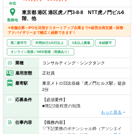
■PEファンド投資先企業の財務レポーティン
年収
繁忙期で40時間程度。有給取得率は約90％
グ体制構築支援
と、ワークライフバランスをとりやすい環境
東京都 港区 港区虎ノ門3-8-8 NTT虎ノ門ビル6
■PEファンド投資先企業の中期経営計画策定
が整っております。
階、他
■PEファンド投資先企業の新規事業立案支援
勤務地
・時短勤務中の会計士の方も多数在籍！テレ
※老舗企業～IPOを目指すスタートアップ企業まで※経営企画支援～財務
ワークの活用もでき、ライフイベントに左右
同社は、部分的な経営課題へのアプローチは
アドバイザリーまで幅広く経験できます！
されずにしっかりとキャリアを重ねて頂けま
行わず、複合的な経営課題に取り組みます。
す。
第二新卒可
年間休日120日以上
5名以上募集
未経験可
そのためご自身の専門外の分野での課題解決
・海外ファームとの提携あり。海外出張を行
が求められますが、元投資ファンド投資担
オンライン面接／WEB面接（実績あり）
っているクライアントも複数あります。
当・元上場企業CFO・元ベンチャー企業
・社内研修で会計士の年間必要研修単位40単
業種
コンサルティング・シンクタンク
CFO・元IT系ブティックファームパートナー
位近く取得可能！
などの経験豊富なメンバーがチームにジョイ
雇用形態
正社員
ンし、常にチームで課題解決に取り組みま
す。
最寄駅
東京メトロ日比谷線「虎ノ門ヒルズ駅」徒歩
2分
【仕事の魅力】
応募条件
【必須要件】
■特定のソリューション/インダストリーにと
■簿記2級程度の知識
らわれないワンプール制
コンサルティング会社で多いインダストリー
【歓迎要件】
カットやソリューションカットを一切行って
仕事内容
【職務内容】
■公認会計士試験勉強中の方/過去に受験経験
おらず、コンサルタントは一つのプールに属
▽下記業務のポテンシャル枠（アソシエイ
のある方
して、幅広い業界・企業フェーズ・経営課題