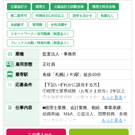
公認会計士
税理士
公認会計士試験合格
税理士科目合格
第二新卒可
年間休日120日以上
語学を活かす
転勤なし
未経験可
管理職
女性活躍中
リモートワーク／在宅勤務（制度あり）
フレックス出勤／時差出勤（制度あり）
業種
監査法人・事務所
雇用形態
正社員
最寄駅
各線「札幌(ＪＲ)駅」徒歩10分
応募条件
【下記いずれかに該当する方】
①税理士業界経験（お客さま担当）2年以上
②金融業界経験（お客さま担当）3年以上
③社会人経験（業界等問わず）2年以上 か
仕事内容
■税理士業務、会計業務、相続、事業承継、
つ 税理士科目1科目以上の取得者
組織再編、M&A、公益法人、国際税務、各種
④税理士
コンサルティング
⑤公認会計士
※税務業務未経験会計士の方も歓迎いたしま
【法人全体の特色】
この求人から