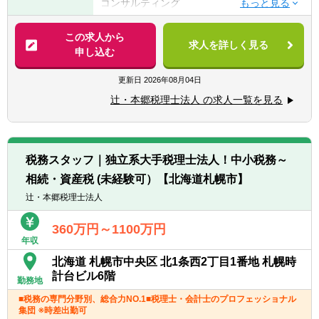
コンサルティング
⑤公認会計士
※税務業務未経験会計士の方も歓迎いたしま
【法人全体の特色】
この求人から
す！！
求人を詳しく見る
■業界トップレベルの規模でお客様に対して
申し込む
サービス提供しています。
【求める人物像】
■チーム連携：税理士、公認会計士、中小企
更新日
2026年08月04日
■税務・会計にとどまらず、総合的な観点か
業診断士など、税務・会計に関わる様々な分
ら経営コンサルティングに携りたい方
辻・本郷税理士法人 の求人一覧を見る
野のエキスパートが集結し、案件によって
■経験・能力をフルに発揮できる環境で働き
は、互いにチームを組んで業務を進めること
たい方
があります。
■広範囲な取扱業務
税務スタッフ｜独立系大手税理士法人！中小税務～
一般企業をはじめ、医療法人、公益法人、社
相続・資産税 (未経験可）【北海道札幌市】
会福祉法人、地方公共団体、海外法人、個人
と幅広いお客様に対して、税務・会計サービ
辻・本郷税理士法人
スを提供しています。
360万円～1100万円
年収
北海道 札幌市中央区 北1条西2丁目1番地 札幌時
計台ビル6階
勤務地
■税務の専門分野別、総合力NO.1■税理士・会計士のプロフェッショナル
集団 ※時差出勤可