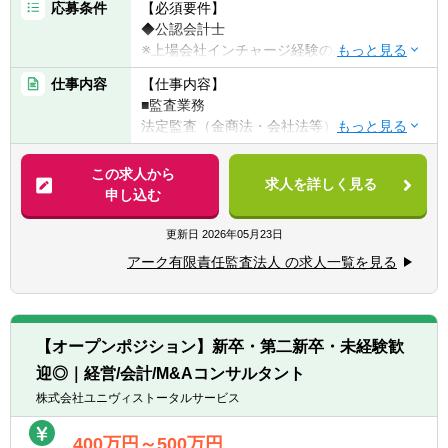
応募条件
【必須要件】
こういった環境下でCFOアジェンダにおける
◆公認会計士
複合的な経営課題解決に取り組んでいただけ
※上場会社インチャージ経験のある方が好ま
る、高い専門性とプロフェッショナルマイン
しい
ドを有するメンバーを募集しています。
仕事内容
【仕事内容】
■監査業務
＜主な支援内容＞
法定監査（金商法・会社法等）のインチャー
■経営企画機能の強化、経理・財務管理・予
ジをお任せします。
算管理体制の構築、組織・人事制度の構築な
※会計監査業務が9割ほどになります。
この求人から
どの経営基盤の整備支援
求人を詳しく見る
申し込む
■中期経営計画の策定支援
■株式公開支援
■投資実行後の100日プランの策定・実行支援
ショートレビュー、対処すべき課題と改善策
更新日
2026年05月23日
■戦略立案から取引実行に至るまでのM&Aに
の提案、上場準備体制の整備・上場申請書類
関する総合支援
アーク有限責任監査法人 の求人一覧を見る
作成のための助言指導
■M&A実行後のPMI支援
■IPO支援
【ポイント】
・創業からの歴史も長く優良上場企業クライ
＜直近のプロジェクト事例＞
【オープンポジション】新卒・第二新卒・未経験歓
アントを多数もつ中堅監査法人です！
■大手通信企業のシェアード構想の実行支援
迎◎｜経営/会計/M&Aコンサルタント
・東証プライム上場企業約3割／東証スタン
■大手総合商社の人事部業務BPR支援
ダード上企業約6割、クライアントの業種は
株式会社ユニヴィストータルサービス
■大手製造業の海外子会社人事評価/賃金制度
多種多様です。
設計
・実働7時間で残業は閑散期で10時間程度、
400万円～500万円