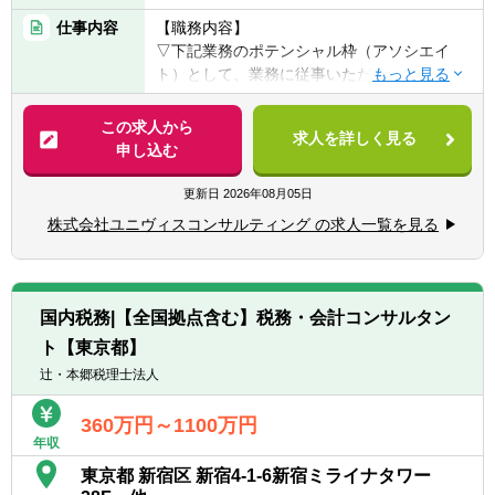
【歓迎要件】
仕事内容
【職務内容】
■M＆A領域、会計業務に対する興味・関心
▽下記業務のポテンシャル枠（アソシエイ
■実務におけるデータ分析、リサーチの経験
ト）として、業務に従事いただきます。
■公認会計士試験勉強中の方/過去に受験経験
■事業計画策定
のある方
■IPO支援業務
この求人から
■税理士試験勉強中の方/過去に受験経験のあ
求人を詳しく見る
■M&Aにかかるデューデリ、株価算定業務
申し込む
る方
■経営企画支援業務
■監査法人、税理士事務所、会計事務所での
■CFO代行
更新日
2026年08月05日
業務経験がある方
■ハンズオン型の再生業務他
株式会社ユニヴィスコンサルティング の求人一覧を見る
ユニヴィスグループでは、特定の職種に限定
せず、応募者の経験・スキル・志向に応じて
最適なポジションを提案する「オープンポジ
国内税務|【全国拠点含む】税務・会計コンサルタン
ション」制度を導入しています。
ト【東京都】
これにより、応募者の可能性を最大限に引き
出し、成長を促進する環境を提供します。
辻・本郷税理士法人
第二新卒から経験豊富なキャリア層まで幅広
く募集しており、柔軟なキャリアパスの構築
360万円～1100万円
年収
を目指しています。
東京都 新宿区 新宿4-1-6新宿ミライナタワー
※拠点により、担当業務が異なります。