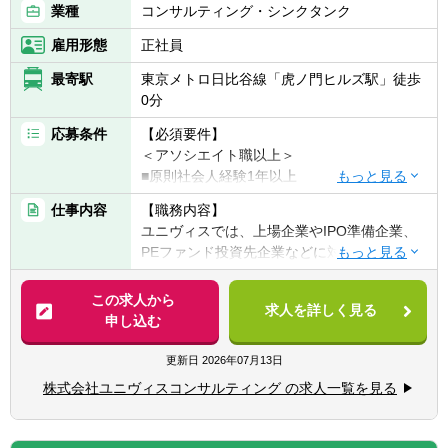
業種
コンサルティング・シンクタンク
解決に取り組みます。
雇用形態
正社員
最寄駅
東京メトロ日比谷線「虎ノ門ヒルズ駅」徒歩
0分
応募条件
【必須要件】
＜アソシエイト職以上＞
■原則社会人経験1年以上
■コンサルティング業務への興味・関心
仕事内容
【職務内容】
■一緒に会社を創っていくことに対する興
ユニヴィスでは、上場企業やIPO準備企業、
味・関心
PEファンド投資先企業などに対し、 CFOま
＜マネージャー職以上＞
たはCFO補佐として経営支援を行います。
■財務・会計系コンサルティングファームで
企業の経営管理や事業計画策定などを支援
この求人から
の就業経験3年以上
求人を詳しく見る
し、企業価値向上に直接関わるポジションで
申し込む
■監査法人での就業経験3年以上
す。
更新日
2026年07月13日
【歓迎要件】
＜経営コンサルティング業務＞
■会計や財務に関するコンサルティング業務
株式会社ユニヴィスコンサルティング の求人一覧を見る
■経営企画や経営アクションの立案・実行
の経験をお持ちの方
■財務モデル・資金繰りモデルの開発支援
■監査法人や会計事務所出身の方
■管理会計導入や原価管理体制の構築