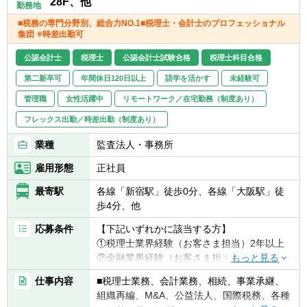
28F、他
勤務地
東京：全部門
■税務の専門分野別、総合力NO.1■税理士・会計士のプロフェッショナル
大阪：会計/経営コンサル、FAS、M&A仲介
集団 ※時差出勤可
名古屋：会計/経営コンサルのみ
福岡：会計/経営コンサルのみ
公認会計士
税理士
公認会計士試験合格
税理士科目合格
北海道：会計/経営コンサルのみ
第二新卒可
年間休日120日以上
語学を活かす
未経験可
管理職
女性活躍中
リモートワーク／在宅勤務（制度あり）
フレックス出勤／時差出勤（制度あり）
業種
監査法人・事務所
雇用形態
正社員
最寄駅
各線「新宿駅」徒歩0分、各線「大阪駅」徒
歩4分、他
応募条件
【下記いずれかに該当する方】
①税理士業界経験（お客さま担当）2年以上
②金融業界経験（お客さま担当）3年以上
③社会人経験（業界等問わず）2年以上 か
仕事内容
■税理士業務、会計業務、相続、事業承継、
つ 税理士科目1科目以上の取得者
組織再編、M&A、公益法人、国際税務、各種
④税理士