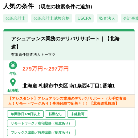
・経営者との対話を通じて企業に最適な事業
人気の条件
【歓迎経験・スキル】
（現在の検索条件に追加）
承継プランを共に考え、株式の承継のみなら
■監査法人勤務者、会計事務所勤務者、金融
ず、幅広い視点でお客様の成長の”実現”を支
公認会計士
公認会計士試験合格
USCPA
監査法人
会計事
機関・証券会社勤務者の方
援します。事業承継・組織再編の実施により
顕在化するさまざまな経営課題に、公認会計
【求める人物像】
士・税理士・社会保険労務士・司法書士など
■個人プレーでなくチームで取組む体制に魅
アシュアランス業務のデリバリサポート｜【北海
の専門家がお客さまに合わせたプロジェクト
力を感じる方
道】
チ ームを結成し、あらゆる角度から的確なア
■できることの幅を拡げたい、ゼネラリスト
有限責任監査法人トーマツ
ドバイスを行いながら、最適な承継プランを
志向の方
作成します。
■同社HPもご覧いただいた上で、「人」「お
279万円～297万円
・その他、決算支援、財務顧問、組織再編、
客様」等、同社の考え方に共感いただける方
年収
M&A業務にも携わっていただくことができま
す。
北海道 札幌市中央区 南1条西4丁目1番地1
勤務地
【アシスタント】アシュアランス業務のデリバリサポート（大手監査法
人！リモートワークあり！事務経験で応募可！）【北海道札幌市】
年間休日120日以上
転勤なし
未経験可
リモートワーク／在宅勤務（制度あり）
フレックス出勤／時差出勤（制度あり）