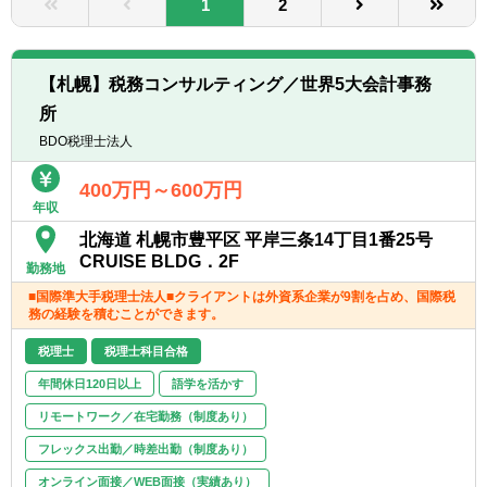
1
2
転職お役立ち情報
ご利用ガイド
【札幌】税務コンサルティング／世界5大会計事務
非公開求人とは？
所
BDO税理士法人
サービス紹介
400万円～600万円
転職お役立ち情報
年収
業界情報
北海道 札幌市豊平区 平岸三条14丁目1番25号
CRUISE BLDG．2F
勤務地
求人情報
■国際準大手税理士法人■クライアントは外資系企業が9割を占め、国際税
務の経験を積むことができます。
税理士
税理士科目合格
年間休日120日以上
語学を活かす
リモートワーク／在宅勤務（制度あり）
フレックス出勤／時差出勤（制度あり）
オンライン面接／WEB面接（実績あり）