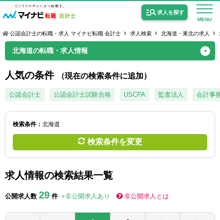
求人を探す
MENU
公認会計士の転職・求人 マイナビ転職 会計士
求人検索
北海道・東北の求人
北海道の転職・求人情報
人気の条件
（現在の検索条件に追加）
公認会計士の求人
公認会計士
公認会計士試験合格
USCPA
監査法人
会計事
監査法人の求人
検索条件：
北海道
公認会計士試験合格向けの求人
検索条件を変更
USCPA（米国公認会計士）の求人
求人情報の検索結果一覧
女性会計士の転職
29
公開求人数
件
+非公開求人あり
非公開求人とは
個別転職相談会・セミナー