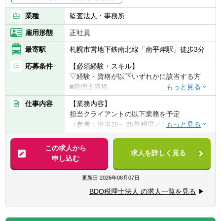
業種
監査法人・事務所
雇用形態
正社員
最寄駅
札幌市営地下鉄南北線「南平岸駅」徒歩3分
応募条件
【必須経験・スキル】
▽経験・資格が以下いずれかに該当する方
■税理士資格
■試験科目合格者（2科目以上）＋税務サービ
仕事内容
【業務内容】
スの実務経験
担当クライアントの以下業務を予定
■PCスキル：パソコンが使える方（MS
（参考：担当15～25件程度／1人）
Office/税務/会計など）
【具体的には】
この求人から
【歓迎経験・スキル】
求人を詳しく見る
■会計帳簿入力、作成、伝票整理
申し込む
▽経験・資格が以下いずれかに該当する方歓
■個人、法人の決算申告業務
迎
■税務相談、指導、助言
更新日
2026年08月07日
■税務や経営コンサルなどのクライアントサ
■顧客入力自計化の入力指導
ービスの実務経験がある方
BDO税理士法人 の求人一覧を見る
■金融機関対応や融資申込資料作成、相談対
■税理士法人や会計事務所での勤務経験があ
応
る方
■相続税、贈与税等資産税の申告業務