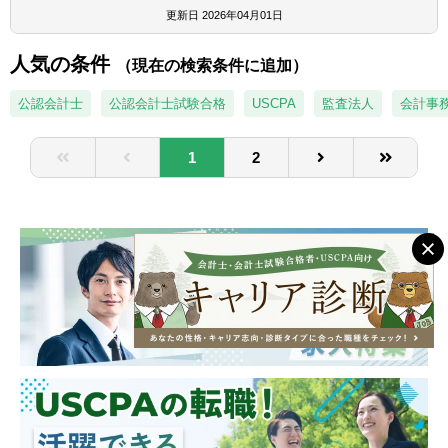
めの取り組みを期待いたします。
更新日
2026年04月01日
※面接時にお伺いするご経験・スキルをもと
に、職務内容・職位などの雇用形態を決定い
人気の条件
（現在の検索条件に追加）
たします。
Uターン・Iターンも大歓迎です。
公認会計士
公認会計士試験合格
USCPA
監査法人
会計事
【具体的には】
1
2
■経理業務全般
・月次、四半期、年次決算業務
・連結決算、連結CF、開示書類作成、税金計
算の検証及び税務申告資料作成
・IFRSやUS GAAPに基づく財務報告書およ
び監査資料の作成などの国際会計基準対応
■クライアント連携・対応
・クライアントへの定期的な進捗報告やレビ
ューを通じた信頼関係の構築
・クライアント企業の課題をヒアリングし、
ニーズ分析および具体的な解決策の提案
■チームリーダー／マネジメント業務