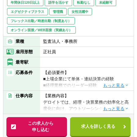
年間休日120日以上
語学を活かす
転勤なし
未経験可
福岡：会計/経営コンサルのみ
北海道：会計/経営コンサルのみ
エグゼクティブクラス
管理職
女性活躍中
フレックス出勤／時差出勤（制度あり）
オンライン面接／WEB面接（実績あり）
業種
監査法人・事務所
雇用形態
正社員
最寄駅
応募条件
【必須要件】
■上場企業にて単体・連結決算の経験
■経理業務でのリーダー経験
■Excel、Wordなどの基本的な知識
仕事内容
【業務内容】
デロイトでは、経理・決算業務の効率化と高
【歓迎経験・スキル】
度化に向け、アウトソーシングサービスを展
■上場企業にて単体・連結決算の経験
開しています。
■経理業務でのリーダー経験
業務拡大のため、オペレーションセンター
この求人から
■Excel、Wordなどの基本的な知識
求人を詳しく見る
（前橋又は札幌）のチームマネジメントを行
申し込む
いながら、チームのパフォーマンス向上のた