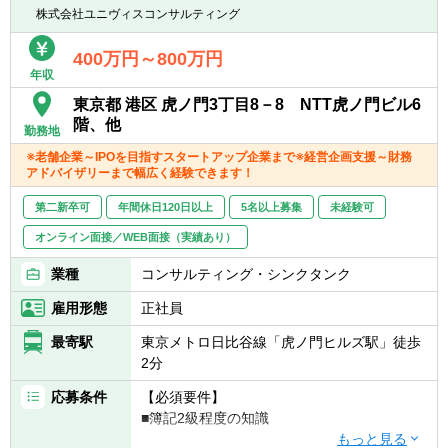
■Excel、PPT、Wordの実務における使用経験
■コーポレートファイナンス業務
株式会社ユニヴィスコンサルティング
▽会計コンサルティング業務
400万円～800万円
年収
■IPO準備支援
■決算早期化支援
東京都 港区 虎ノ門3丁目8－8 NTT虎ノ門ビル6
■資金調達支援
階、他
勤務地
■基幹システム導入支援
※老舗企業～IPOを目指すスタートアップ企業まで※経営企画支援～財務
■内部統制構築支援
アドバイザリーまで幅広く経験できます！
■監査法人/証券会社対応
第二新卒可
年間休日120日以上
5名以上募集
未経験可
単なるレポート作成ではなく、 クライアント
オンライン面接／WEB面接（実績あり）
企業の現場に入り込み、実行まで伴走するコ
ンサルティング です。
業種
コンサルティング・シンクタンク
雇用形態
正社員
【プロジェクト例】
■IPO準備企業の経営管理体制構築
最寄駅
東京メトロ日比谷線「虎ノ門ヒルズ駅」徒歩
■PEファンド投資先企業のPMI支援
2分
■成長企業の事業計画策定・資金調達支援
■上場企業の管理会計体制構築
応募条件
【必須要件】
経営者と直接議論しながら、企業の意思決定
■簿記2級程度の知識
に深く関わる案件が中心です。