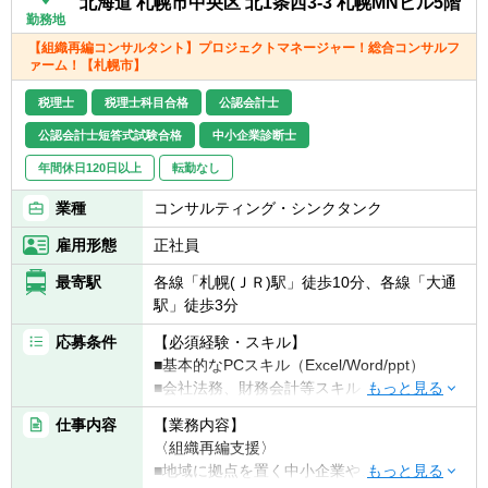
北海道 札幌市中央区 北1条西3-3 札幌MNビル5階
勤務地
【組織再編コンサルタント】プロジェクトマネージャー！総合コンサルフ
ァーム！【札幌市】
税理士
税理士科目合格
公認会計士
公認会計士短答式試験合格
中小企業診断士
年間休日120日以上
転勤なし
業種
コンサルティング・シンクタンク
雇用形態
正社員
最寄駅
各線「札幌(ＪＲ)駅」徒歩10分、各線「大通
駅」徒歩3分
応募条件
【必須経験・スキル】
■基本的なPCスキル（Excel/Word/ppt）
■会社法務、財務会計等スキル
■事業会社での経営企画部経験のある方
仕事内容
【業務内容】
■システムコンサルティング等のプロジェク
〈組織再編支援〉
トマネジャー経験のある方
■地域に拠点を置く中小企業や、IPOを目指す
■M＆AやFA業務等のコンサルティング業務経