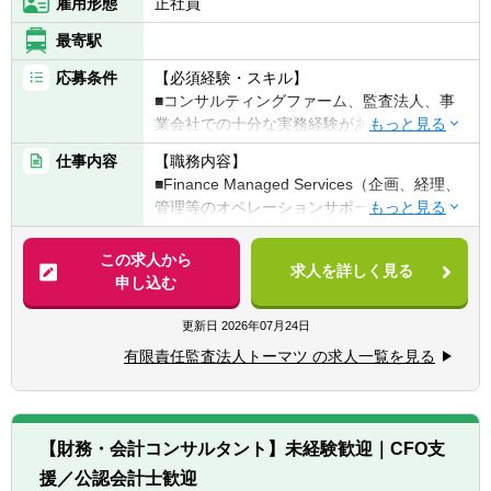
雇用形態
正社員
最寄駅
応募条件
【必須経験・スキル】
■コンサルティングファーム、監査法人、事
業会社での十分な実務経験があること
■決算、J-SOX、PMI、海外子会社管理、持株
仕事内容
【職務内容】
会社設立に係るアドバイザリー業務あるいは
■Finance Managed Services（企画、経理、
一般企業での当該実務の経験5年以上
管理等のオペレーションサポート）
■ERPや決算DXツールの導入プロジェクトの
■新会計基準導入サポート
経験があること
■決算早期化に係る助言業務
この求人から
求人を詳しく見る
■決算の効率化（業務改善、RPA）に係る助
申し込む
【歓迎経験・スキル】
言業務
■日本の公認会計士（日本の公認会計士試験
■J-SOXに関する助言業務
更新日
2026年07月24日
合格者を含む）、あるいは米国公認会計士
■海外子会社管理に関する助言業務
（USCPA）資格保持者（USCPA試験合格者
有限責任監査法人トーマツ の求人一覧を見る
■買収、統合前後のDD（ガバナンス、内部統
でも可）
制）およびPMIに関する助言業務（業務標準
■ビジネスレベルの英語力（TOEIC800点以
化、視える化、業務改善）
上）を有する方、海外駐在経験者
■持株会社設立に係る助言業務
■IT関連知識のある方、IT導入業務（SAP、自
【財務・会計コンサルタント】未経験歓迎｜CFO支
■ERPやクラウドの決算DXツール
動化ツール等）経験者
援／公認会計士歓迎
（BlackLine, SAP Concur, Workiva等）導入