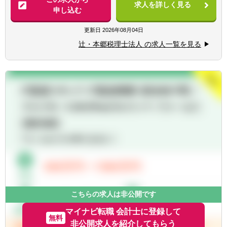
す！！
求人を詳しく見る
■業界トップレベルの規模でお客様に対して
申し込む
サービス提供しています。
【求める人物像】
■チーム連携：税理士、公認会計士、中小企
更新日
2026年08月04日
■税務・会計にとどまらず、総合的な観点か
業診断士など、税務・会計に関わる様々な分
ら経営コンサルティングに携りたい方
辻・本郷税理士法人 の求人一覧を見る
野のエキスパートが集結し、案件によって
■経験・能力をフルに発揮できる環境で働き
は、互いにチームを組んで業務を進めること
たい方
があります。
■広範囲な取扱業務
一般企業をはじめ、医療法人、公益法人、社
会福祉法人、地方公共団体、海外法人、個人
と幅広いお客様に対して、税務・会計サービ
スを提供しています。
こちらの求人は非公開です
マイナビ転職 会計士に登録して
無料
非公開求人を紹介してもらう