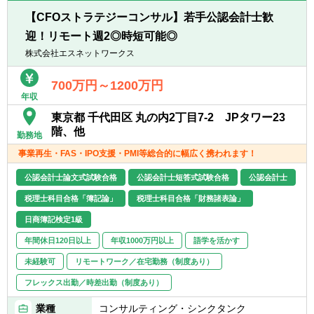
■事業会社での経理経験をお持ちの方
■バリュエーション・債権評価・財産評定
■公認会計士資格保有者（試験合格者含む）
【CFOストラテジーコンサル】若手公認会計士歓
■IPO支援、事業計画策定・予実分析
■Excel、PPT、Wordの実務における使用経験
迎！リモート週2◎時短可能◎
■M&A関連（DD、ストラクチャー立案、実行
支援）
株式会社エスネットワークス
■マーケティング・業務効率化施策の企画・
実行
700万円～1200万円
年収
■株主/ファンド向け経営会議のレポーティン
グ
東京都 千代田区 丸の内2丁目7-2 JPタワー23
■コーポレートファイナンス業務
階、他
勤務地
事業再生・FAS・IPO支援・PMI等総合的に幅広く携われます！
＜会計コンサルティング業務＞
■IPO準備支援
公認会計士論文式試験合格
公認会計士短答式試験合格
公認会計士
■決算早期化支援
税理士科目合格「簿記論」
税理士科目合格「財務諸表論」
■資金調達支援
■基幹システム導入支援
日商簿記検定1級
■内部統制構築支援
年間休日120日以上
年収1000万円以上
語学を活かす
■監査法人/証券会社対応
未経験可
リモートワーク／在宅勤務（制度あり）
単なるレポート作成ではなく、 クライアント
フレックス出勤／時差出勤（制度あり）
企業の現場に入り込み、実行まで伴走するコ
ンサルティング です。
業種
コンサルティング・シンクタンク