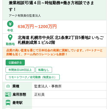
■税理士試験科目合格（簿記論/財務諸表論）
兼業相談可/週４日～時短勤務※働き方相談できま
のリーディングカンパニーから革新的なサー
■多様なバックグラウンドのメンバー
ビスを提供するスタートアップまで多岐に渡
す！
⇒Big4監査法人、金融機関、コンサルティン
ります。よって担当するPJの内容もアサイン
グファーム、事業会社経営企画など多様なメ
アーク有限責任監査法人
によって大きく変わることがあり、短期間で
ンバーが在籍しています。
幅広い経験を経ていただくことができます。
互いの専門性を活かしながら、チームで課題
636万円～1200万円
解決に取り組みます。
年収
■視野と視座を高めることができる環境
北海道 札幌市中央区 北1条東2丁目5番地2 いちご
国内の大手企業をはじめ、グローバルに活動
札幌創成第１ビル2階
勤務地
するプライベートエクイティファンドとのリ
レーションが深いことも同社の特徴です。投
品質の高い監査を通じて日本社会の発展に貢献しています。パートナーと
距離も近く、チーム内のリレーションも抜群！
資先企業に対して部分的な経営課題の解決で
はなく、全面的な経営支援を行い、バリュー
公認会計士
アップおよび経営改善を行っております。企
年間休日120日以上
転勤なし
業の内側に入り込み、株主・経営・現場をつ
なぎ組織を変革していく弊社はクライアント
リモートワーク／在宅勤務（制度あり）
からの満足度も高く、紹介およびPJの継続等
にて多くのPJを受注しています。
業種
監査法人・事務所
※同社と継続的な関係を築いているプライベ
雇用形態
正社員
ートエクイティファンドは数十社を超えてお
ります。
最寄駅