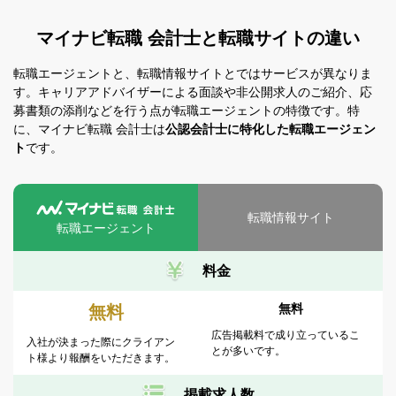
東海エリア
北陸・甲信越エリア すべて
茨城県
青森県
注目の求人
USCPA
公認会計士試験合格
USCPA
コンサルティングファーム
関西エリア
マイナビ転職 会計士と転職サイトの違い
東海エリア すべて
新潟県
栃木県
岩手県
中国・四国エリア
フルリモート
事業会社
関西エリア すべて
岐阜県
富山県
転職エージェントと、転職情報サイトとではサービスが異なりま
群馬県
宮城県
金融機関
す。
キャリアアドバイザーによる面談や非公開求人のご紹介、応
九州・沖縄エリア
中国・四国エリア すべて
滋賀県
静岡県
石川県
埼玉県
秋田県
募書類の添削などを行う点が転職エージェントの特徴です。
特
監査法人
CFO
に、マイナビ転職 会計士は
公認会計士に特化した転職エージェン
九州・沖縄エリア すべて
鳥取県
京都府
愛知県
事業会社
福井県
千葉県
山形県
ト
です。
FAS
監査アシスタント
福岡県
島根県
大阪府
三重県
山梨県
東京都
福島県
この条件で検索する
この条件で検索する
その他
佐賀県
岡山県
兵庫県
長野県
神奈川県
転職情報サイト
転職エージェント
長崎県
広島県
奈良県
料金
熊本県
山口県
和歌山県
無料
無料
大分県
徳島県
広告掲載料で成り立っているこ
入社が決まった際にクライアン
とが多いです。
宮崎県
香川県
ト様より報酬をいただきます。
鹿児島県
愛媛県
掲載求人数