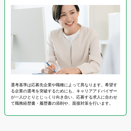
キーワードから
探す
保有資格
勤務地
業種
選考基準は応募先企業や職種によって異なります。希望す
る企業の選考を突破するためにも、キャリアアドバイザー
北海道・東北エリア
が一人ひとりとじっくり向き合い、応募する求人に合わせ
公認会計士
監査法人
て職務経歴書・履歴書の添削や、面接対策を行います。
人気のキーワードから探す
関東エリア
北海道・東北エリア すべて
注目の求人
注目の求人
北陸・甲信越エリア
会計士試験合格
会計事務所・税理士法人
関東エリア すべて
北海道
非常勤
公認会計士