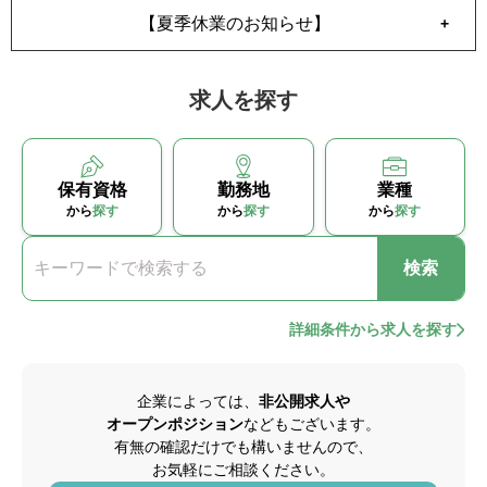
転職お役立ち情報
【夏季休業のお知らせ】
ご利用ガイド
求人を探す
非公開求人とは？
サービス紹介
保有資格
勤務地
業種
転職お役立ち情報
から
探す
から
探す
から
探す
業界情報
キーワードで検索する
検索
求人情報
詳細条件から求人を探す
企業によっては、
非公開求人や
オープンポジション
などもございます。
有無の確認だけでも構いませんので、
お気軽にご相談ください。