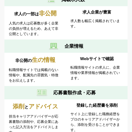
沖縄県
高知県
求人企業が豊富
非公開
求人の一部は
求人数も幅広く掲載されていま
人気の求人は応募数が多く企業
す。
の負担が増えるため、あえて非
公開としています。
企業情報
Webサイトで確認
生の情報
非公開の
転職情報サイトの求人に、企業
転職情報サイトでは掲載のない
情報や業界情報が掲載されてい
情報や、配属先の雰囲気・特徴
ます。
をお伝えします。
応募書類作成・応募
登録した経歴書を添削
添削
アドバイス
と
サイト上に登録した職務経歴を
担当キャリアアドバイザーが応
プロのキャリアアドバイザーか
募書類の添削や、応募企業にあ
ら、添削を受けることができま
った記入方法をアドバイスしま
す。