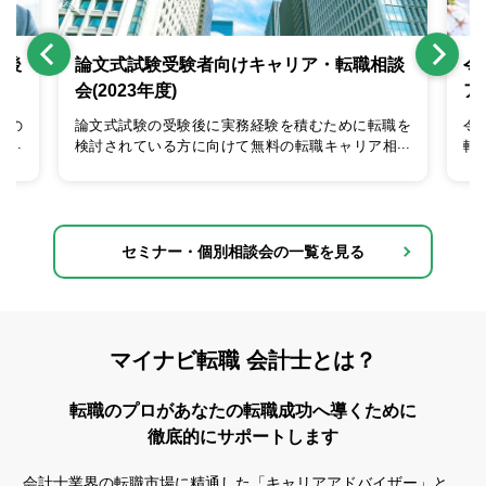
表後
論文式試験受験者向けキャリア・転職相談
令
会(2023年度)
ア
けの
論文式試験の受験後に実務経験を積むために転職を
令
事の
検討されている方に向けて無料の転職キャリア相談
転
を伺
会を実施いたします。
格
す。
や
くだ
情
セミナー・個別相談会の一覧を見る
マイナビ転職 会計士とは？
転職のプロがあなたの転職成功へ導くために
徹底的にサポートします
会計士業界の転職市場に精通した「キャリアアドバイザー」と、