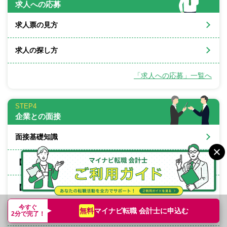
求人への応募
求人票の見方
求人の探し方
「求人への応募」一覧へ
STEP4
企業との面接
面接基礎知識
【面接対策】監査法人
【面接対策】会計事務所
今すぐ
マイナビ転職 会計士に
申込む
無料
【面接対策】コンサルティング業界
2分で完了！