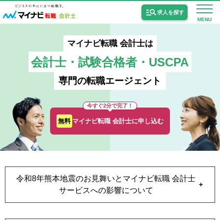
求人を探す
MENU
マイナビ転職 会計士は
会計士・試験合格者・USCPA
専門の転職エージェント
公認会計士の求人
今すぐ2分で完了！
監査法人の求人
無料
マイナビ転職 会計士に申し込む
公認会計士試験合格向けの求人
USCPA（米国公認会計士）の求人
令和8年熊本地震のお見舞いとマイナビ転職 会計士
女性会計士の転職
サービスへの影響について
個別転職相談会・セミナー