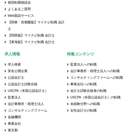
個別転職相談会
よくあるご質問
Web面談サービス
【関東・首都圏版】マイナビ転職 会計
士
【関西版】マイナビ転職 会計士
【東海版】マイナビ転職 会計士
求人情報
特集コンテンツ
求人検索
監査法人への転職
実名公開企業
会計事務所・税理士法人への転職
公認会計士
コンサルティングファームへの転職
公認会計士試験合格
事業会社への転職
USCPA（米国公認会計士）
会計士試験合格者の転職
監査法人
USCPA（米国公認会計士）の転職
会計事務所・税理士法人
未経験分野への転職
コンサルティングファーム
女性会計士の転職
金融機関
事業会社
東京都