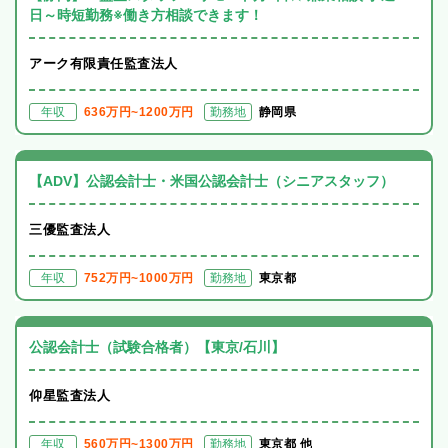
日～時短勤務※働き方相談できます！
アーク有限責任監査法人
年収
636万円~1200万円
勤務地
静岡県
【ADV】公認会計士・米国公認会計士（シニアスタッフ）
三優監査法人
年収
752万円~1000万円
勤務地
東京都
公認会計士（試験合格者）【東京/石川】
仰星監査法人
年収
560万円~1300万円
勤務地
東京都 他