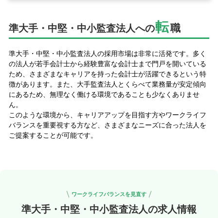
転職お役立ち情報
転
ご利用ガイド
職
準大手・中堅・中小監査法人への
非公開求人とは？
準大手・中堅・中小監査法人の採用市場は非常に活発です。多く
の法人が若手会計士から経験豊富な会計士まで門戸を開いている
サービス紹介
ため、さまざまなキャリアを持った会計士が活躍できるという特
徴があります。また、大手監査法人とくらべて業務量が安定傾向
転職お役立ち情報
にあるため、無理なく働ける環境であることも少なくありませ
ん。
業界情報
このような環境から、キャリアアップを目指す方やワークライフ
バランスを重要視する方など、さまざまなニーズに合った法人を
求人情報
ご提案することが可能です。
ワークライフバランスを見直す
準大手・中堅・中小監査法人の求人情報