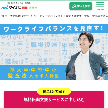
求人を探す
MENU
マイナビ転職 会計士
ワークライフバランスを見直す！準大手・中堅・中小監査法
公認会計士の求人
監査法人の求人
公認会計士試験合格向けの求人
USCPA（米国公認会計士）の求人
女性会計士の転職
簡単2分で完了
無料転職支援サービスに申し込む
個別転職相談会・セミナー