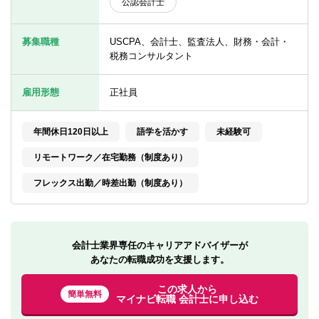
公認会計士
転職お役立ち情報
ご利用ガイド
募集職種
USCPA、会計士、監査法人、財務・会計・
税務コンサルタント
非公開求人とは？
雇用形態
正社員
サービス紹介
転職お役立ち情報
年間休日120日以上
語学を活かす
未経験可
業界情報
リモートワーク／在宅勤務（制度あり）
フレックス出勤／時差出勤（制度あり）
求人情報
会計士業界専任のキャリアアドバイザーが
あなたの転職成功を支援します。
この求人から
簡単無料
マイナビ転職 会計士に申し込む