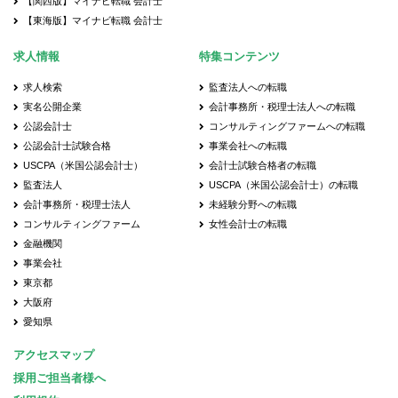
【関西版】マイナビ転職 会計士
【東海版】マイナビ転職 会計士
求人情報
特集コンテンツ
求人検索
監査法人への転職
実名公開企業
会計事務所・税理士法人への転職
公認会計士
コンサルティングファームへの転職
公認会計士試験合格
事業会社への転職
USCPA（米国公認会計士）
会計士試験合格者の転職
監査法人
USCPA（米国公認会計士）の転職
会計事務所・税理士法人
未経験分野への転職
コンサルティングファーム
女性会計士の転職
金融機関
事業会社
東京都
大阪府
愛知県
アクセスマップ
採用ご担当者様へ