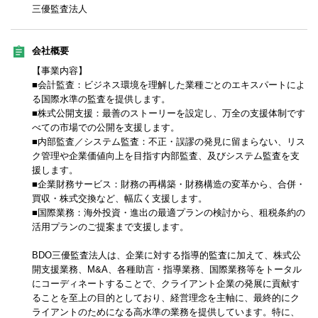
三優監査法人
会社概要
【事業内容】
■会計監査：ビジネス環境を理解した業種ごとのエキスパートによ
る国際水準の監査を提供します。
■株式公開支援：最善のストーリーを設定し、万全の支援体制です
べての市場での公開を支援します。
■内部監査／システム監査：不正・誤謬の発見に留まらない、リス
ク管理や企業価値向上を目指す内部監査、及びシステム監査を支
援します。
■企業財務サービス：財務の再構築・財務構造の変革から、合併・
買収・株式交換など、幅広く支援します。
■国際業務：海外投資・進出の最適プランの検討から、租税条約の
活用プランのご提案まで支援します。
BDO三優監査法人は、企業に対する指導的監査に加えて、株式公
開支援業務、M&A、各種助言・指導業務、国際業務等をトータル
にコーディネートすることで、クライアント企業の発展に貢献す
ることを至上の目的としており、経営理念を主軸に、最終的にク
ライアントのためになる高水準の業務を提供しています。特に、