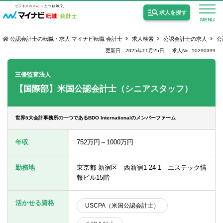
求人を探す
MENU
公認会計士の転職・求人 マイナビ転職 会計士
求人検索
公認会計士の求人
公
更新日：2025年11月25日
求人No_10290399
三優監査法人
【国際部】米国公認会計士（シニアスタッフ）
公認会計士の求人
監査法人の求人
世界5大会計事務所の一つであるBDO Internationalのメンバーファーム
公認会計士試験合格向けの求人
年収
752万円～1000万円
USCPA（米国公認会計士）の求人
勤務地
東京都 新宿区 西新宿1-24-1 エステック情
報ビル15階
女性会計士の転職
活かせる資格
USCPA（米国公認会計士）
個別転職相談会・セミナー