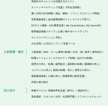
高校生のチャレンジを応援するサイト
ティーンマーケティング支援
大学生活情報
働く女性の生活情報
雑誌・書籍・ソフト
ウエディング情報
世界遺産検定
総合農業情報サイト
マイナビ子育て
ECサイト構築・D2C事業支援
My CareerStudy
My CareerID
医療施設情報メディア
お買い物サポートメディア
マンスリーマンション予約
AIを活用したSEOコンテンツ支援ツール
人材派遣・紹介
人材派遣
Web・ゲーム業界の転職
20代・第二新卒
新卒紹介
転職エージェント
エグゼクティブ転職
会計士の転職
税理士の求人・転職
顧問紹介
薬剤師の転職
看護師の求人
コメディカル求人
医師の転職・求人
保育士の求人
無期雇用派遣
介護の求人
医療業界の経営支援
外国人材の紹介
法人向け
研修サービス
業務効率化支援（BPO）
発送代行
貸会議室・スタジオ
社宅・社員寮手配
リファレンスチェック