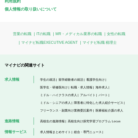
利用規約
個人情報の取り扱いについて
営業の転職
ITの転職
MR・メディカル業界の転職
女性の転職
マイナビ転職EXECUTIVE AGENT
マイナビ転職 税理士
マイナビの関連サイト
求人情報
学生の就活
留学経験者の就活
看護学生向け
医学生・研修医向け
転職・求人情報
海外求人
ミドル・ハイクラスの求人
アルバイト
パート
ミドル・シニアの求人
障害者に特化した求人紹介サービス
フリーランス・副業向け業務委託案件
医療福祉介護の求人
進路情報
高校生の進路情報
高校生向け探究学習プログラム Locus
情報サービス
求人情報まとめサイト
総合・専門ニュース