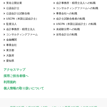
実名公開企業
会計事務所・税理士法人への転職
公認会計士
コンサルティングファームへの転職
公認会計士試験合格
事業会社への転職
USCPA（米国公認会計士）
会計士試験合格者の転職
監査法人
USCPA（米国公認会計士）の転職
会計事務所・税理士法人
未経験分野への転職
コンサルティングファーム
女性会計士の転職
金融機関
事業会社
東京都
大阪府
愛知県
アクセスマップ
採用ご担当者様へ
利用規約
個人情報の取り扱いについて