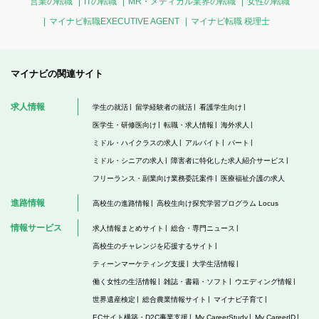
営業の転職
ITの転職
MR・メディカル業界の転職
女性の転職
マイナビ転職EXECUTIVE AGENT
マイナビ転職 税理士
マイナビの関連サイト
求人情報
学生の就活
留学経験者の就活
看護学生向け
医学生・研修医向け
転職・求人情報
海外求人
ミドル・ハイクラスの求人
アルバイト
パート
ミドル・シニアの求人
障害者に特化した求人紹介サービス
フリーランス・副業向け業務委託案件
医療福祉介護の求人
進路情報
高校生の進路情報
高校生向け探究学習プログラム Locus
情報サービス
求人情報まとめサイト
総合・専門ニュース
高校生のチャレンジを応援するサイト
ティーンマーケティング支援
大学生活情報
働く女性の生活情報
雑誌・書籍・ソフト
ウエディング情報
世界遺産検定
総合農業情報サイト
マイナビ子育て
ECサイト構築・D2C事業支援
My CareerStudy
My CareerID