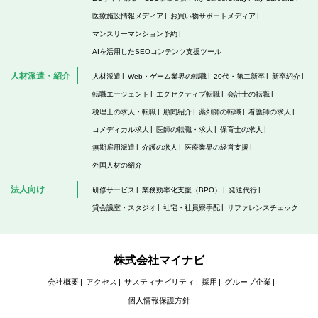
医療施設情報メディア
お買い物サポートメディア
マンスリーマンション予約
AIを活用したSEOコンテンツ支援ツール
人材派遣・紹介
人材派遣
Web・ゲーム業界の転職
20代・第二新卒
新卒紹介
転職エージェント
エグゼクティブ転職
会計士の転職
税理士の求人・転職
顧問紹介
薬剤師の転職
看護師の求人
コメディカル求人
医師の転職・求人
保育士の求人
無期雇用派遣
介護の求人
医療業界の経営支援
外国人材の紹介
法人向け
研修サービス
業務効率化支援（BPO）
発送代行
貸会議室・スタジオ
社宅・社員寮手配
リファレンスチェック
株式会社マイナビ
会社概要
アクセス
サスティナビリティ
採用
グループ企業
個人情報保護方針