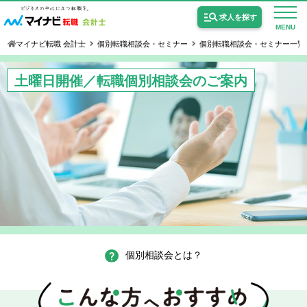
求人を探す
MENU
マイナビ転職 会計士
個別転職相談会・セミナー
個別転職相談会・セミナー一覧
土曜日開催／転職個別相談会のご案内
公認会計士の求人
監査法人の求人
公認会計士試験合格向けの求人
USCPA（米国公認会計士）の求人
個別相談会とは？
女性会計士の転職
個別転職相談会・セミナー