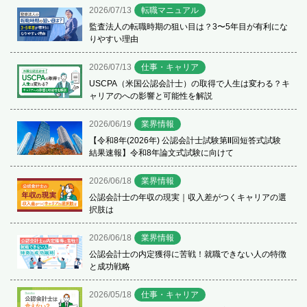
2026/07/13
転職マニュアル
監査法人の転職時期の狙い目は？3〜5年目が有利にな
りやすい理由
2026/07/13
仕事・キャリア
USCPA（米国公認会計士）の取得で人生は変わる？キ
ャリアのへの影響と可能性を解説
2026/06/19
業界情報
【令和8年(2026年) 公認会計士試験第Ⅱ回短答式試験
結果速報】令和8年論文式試験に向けて
2026/06/18
業界情報
公認会計士の年収の現実｜収入差がつくキャリアの選
択肢は
2026/06/18
業界情報
公認会計士の内定獲得に苦戦！就職できない人の特徴
と成功戦略
2026/05/18
仕事・キャリア