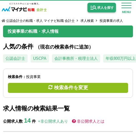
求人を探す
MENU
公認会計士の転職・求人 マイナビ転職 会計士
求人検索
投資事業の求人
投資事業の転職・求人情報
人気の条件
（現在の検索条件に追加）
公認会計士の求人
公認会計士
USCPA
会計事務所・税理士法人
年収800万円以上
監査法人の求人
検索条件：
投資事業
公認会計士試験合格向けの求人
検索条件を変更
USCPA（米国公認会計士）の求人
求人情報の検索結果一覧
女性会計士の転職
14
公開求人数
件
+非公開求人あり
非公開求人とは
個別転職相談会・セミナー