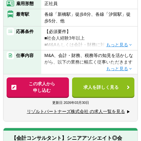
独立も将来的に実現可能となりうる成長環
雇用形態
正社員
境！！
最寄駅
各線「新橋駅」徒歩8分、各線「汐留駅」徒
業務の幅広さや案件サポート体制は業界トッ
歩5分、他
プクラス
手を挙げれば投資業務やマネジメントキャリ
応募条件
【必須要件】
アにも挑戦できるなど、アドバイザーの域を
■社会人経験3年以上
超えた更なるキャリアアップも可能◎
■M&Aもしくは会計・財務に対する興味・関
心
仕事内容
M&A、会計・財務、税務等の知見を活かしな
■業界トップクラスの業務の幅広さ
■税理士有資格者
がら、以下の業務に幅広く従事いただきます
- メンバーの希望やキャリアに合わせて、
M&AからIPO支援・経理支援に至るまで幅広
【歓迎要件】
■M&Aアドバイザリー
い業務に関与可能
■公認会計士、税理士
- ファイナンシャルアドバイザリー
- 関与できる業務の幅広さはトップクラスで
この求人から
■コンサルティングファーム/FASでの実務経
求人を詳しく見る
- デューデリジェンス（財務・税務DD、ビジ
あると自負
申し込む
験2年以上
ネスDD等）
■経験豊富なメンバーによる充実したサポー
■監査法人、事業会社での経理・財務
- バリュエーション（株式価値算定、投資採
ト体制
更新日
2026年03月30日
算分析、PPA等）
- 各領域で実務経験豊富なメンバーによる案
【求める人物像】
リゾルトパートナーズ株式会社 の求人一覧を見る
- PMI（M&A後の統合計画策定支援、管理体
件サポート体制
■会計や財務領域でキャリアを積みたい方
制構築支援等）
- 経験豊富なメンバーがフォローする体制に
■当事者意識を持ち、業務の枠に囚われず能
より、初めての業務でも不安なくチャレンジ
動的に行動できる方
■IPO支援
可能
■常にクライアントにとってのベストを考え
【会計コンサルタント】シニアアソシエイト◎会