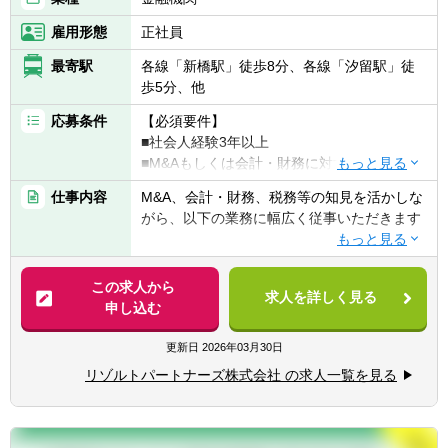
制度（詳細は面談時に説明）
く関与いただきます
■投資対象は主に売上数億円～数十億円の中
雇用形態
正社員
堅・中小企業となります
最寄駅
各線「新橋駅」徒歩8分、各線「汐留駅」徒
歩5分、他
【ポジションの魅力】
独立も将来的に実現可能となりうる成長環
応募条件
【必須要件】
境！！
■社会人経験3年以上
業務の幅広さや案件サポート体制は業界トッ
■M&Aもしくは会計・財務に対する興味・関
プクラス
心
手を挙げれば投資業務やマネジメントキャリ
仕事内容
M&A、会計・財務、税務等の知見を活かしな
※業務内容の経験者
アにも挑戦できるなど、アドバイザーの域を
がら、以下の業務に幅広く従事いただきます
超えた更なるキャリアアップも可能◎
【歓迎要件】
■M&Aアドバイザリー
■公認会計士、税理士
■業界トップクラスの業務の幅広さ
- ファイナンシャルアドバイザリー
この求人から
■コンサルティングファーム/FASでの実務経
求人を詳しく見る
- メンバーの希望やキャリアに合わせて、
- デューデリジェンス（財務・税務DD、ビジ
申し込む
験2年以上
M&AからIPO支援・経理支援に至るまで幅広
ネスDD等）
■監査法人、事業会社での経理・財務
い業務に関与可能
- バリュエーション（株式価値算定、投資採
更新日
2026年03月30日
- 関与できる業務の幅広さはトップクラスで
算分析、PPA等）
【求める人物像】
リゾルトパートナーズ株式会社 の求人一覧を見る
あると自負
- PMI（M&A後の統合計画策定支援、管理体
■会計や財務領域でキャリアを積みたい方
■経験豊富なメンバーによる充実したサポー
制構築支援等）
■当事者意識を持ち、業務の枠に囚われず能
ト体制
動的に行動できる方