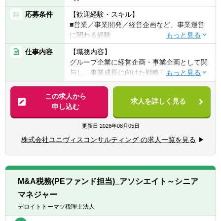
応募条件
【歓迎経験・スキル】
■営業／事業開発／経営企画など、事業運営
に関わる経験
■長期的な信頼関係を築く営業経験
仕事内容
【職務内容】
（総合商社・専門商社・広告代理店・BtoB営
グループ企業に経営企画・事業企画として関
業など）
与し、事業成長に向けた戦略立案と実行を担
※経営企画・事業企画の経験は不問です
います。
※ポテンシャル採用も積極的に行っています
この求人から
求人を詳しく見る
▽具体的には
申し込む
部門責任者が伴走しながら業務をキャッチア
■経営戦略／事業戦略の立案・実行支援
ップいただくため、未経験の領域にも安心し
■売上・コスト分析、KPI設計、改善施策の立
更新日
2026年08月05日
て挑戦いただけます。
案
株式会社ユニヴィスコンサルティング の求人一覧を見る
■新規事業の立ち上げ支援、グロース施策の
【求める人物像】
推進
■将来的に経営に関わりたい方
■経営陣とのディスカッション、意思決定支
■現場に入り込み、課題解決にコミットでき
援
る方
M&A税務(PEファンド担当)_アソシエイト～シニア
■現場チームとの連携・業務改善
■自ら考え、動き、成果に責任を持てる方
マネジャー
※投資先企業への出向・半常駐を前提とした
■チームで価値を生み出すことを大切にでき
働き方となります
デロイトトーマツ税理士法人
る方