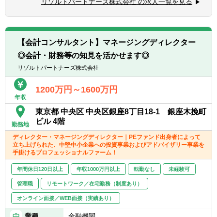
迎）
リゾルトパートナーズ株式会社 の求人一覧を見る
あると自負
- PMI（M&A後の統合計画策定支援、管理体
■経験豊富なメンバーによる充実したサポー
制構築支援等）
【求める人物像】
ト体制
■会計や財務領域でキャリアを積みたい方
- 各領域で実務経験豊富なメンバーによる案
■IPO支援
■当事者意識を持ち、業務の枠に囚われず能
【会計コンサルタント】マネージングディレクター
件サポート体制
- 上場準備関連書類作成支援
動的に行動できる方
◎会計・財務等の知見を活かせます◎
- 経験豊富なメンバーがフォローする体制に
- 社内規程の整備支援 等
■常にクライアントにとってのベストを考え
より、初めての業務でも不安なくチャレンジ
リゾルトパートナーズ株式会社
行動できる方
可能
■内部統制・ガバナンス構築支援
■一緒に会社を創っていくことへの興味・関
- 書籍購入支援や研修参加等、キャリアアッ
■CFO/管理部長代行支援
1200万円～1600万円
心
年収
プ・自己研鑽機会も豊富
■税務業務
■投資業務やマネジメントキャリアへのチャ
※興味があれば、グループ会社にて税務業務
東京都 中央区 中央区銀座8丁目18-1 銀座木挽町
レンジ
に従事いただくことも可能
ビル 4階
勤務地
- 手を上げれば投資業務へもチャレンジ可能
ディレクター・マネージングディレクター｜PEファンド出身者によって
- 投資先の取締役就任を通じて、経営に関与
立ち上げられた、中堅中小企業への投資事業およびアドバイザリー事業を
することも可能
※ご希望に応じて、投資業務とアドバイザリ
手掛けるプロフェッショナルファーム！
■スタートアップならではの裁量の大きさ
ー業務の両方に従事いただくこともできます
- 個人の裁量が大きい環境での業務が可能
【投資業務】
年間休日120日以上
年収1000万円以上
転勤なし
未経験可
- 立場や役職関係なく意見交換ができ、か
■投資案件のソーシング、提案資料の作成、
管理職
リモートワーク／在宅勤務（制度あり）
つ、それが実行されやすい風通しのよい職場
ビジネス・財務分析、バリュエーション、投
オンライン面接／WEB面接（実績あり）
■成果に見合った報酬体系
資採算分析、DD対応、契約交渉、投資先の経
- 成果が報酬に反映される透明性の高い報酬
営支援など、投資業務全般に一気通貫で幅広
業種
金融機関