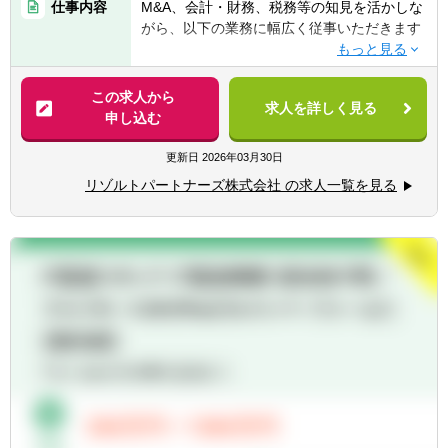
プクラス
仕事内容
M&A、会計・財務、税務等の知見を活かしな
手を挙げれば投資業務やマネジメントキャリ
がら、以下の業務に幅広く従事いただきます
【歓迎要件】
アにも挑戦できるなど、アドバイザーの域を
■公認会計士、税理士
超えた更なるキャリアアップも可能◎
■M&Aアドバイザリー
■コンサルティングファーム/FASでの実務経
- ファイナンシャルアドバイザリー
この求人から
験2年以上
■業界トップクラスの業務の幅広さ
求人を詳しく見る
- デューデリジェンス（財務・税務DD、ビジ
申し込む
■監査法人、事業会社での経理・財務
- メンバーの希望やキャリアに合わせて、
ネスDD等）
※コンサル未経験であっても、将来的な独立
M&AからIPO支援・経理支援に至るまで幅広
- バリュエーション（株式価値算定、投資採
更新日
2026年03月30日
を見据えて業務経験を幅広く積みたい方も歓
い業務に関与可能
算分析、PPA等）
迎）
リゾルトパートナーズ株式会社 の求人一覧を見る
- 関与できる業務の幅広さはトップクラスで
- PMI（M&A後の統合計画策定支援、管理体
あると自負
制構築支援等）
【求める人物像】
■経験豊富なメンバーによる充実したサポー
■会計や財務領域でキャリアを積みたい方
ト体制
■IPO支援
■当事者意識を持ち、業務の枠に囚われず能
- 各領域で実務経験豊富なメンバーによる案
- 上場準備関連書類作成支援
動的に行動できる方
件サポート体制
- 社内規程の整備支援 等
■常にクライアントにとってのベストを考え
- 経験豊富なメンバーがフォローする体制に
行動できる方
より、初めての業務でも不安なくチャレンジ
■内部統制・ガバナンス構築支援
■一緒に会社を創っていくことへの興味・関
可能
■CFO/管理部長代行支援
心
- 書籍購入支援や研修参加等、キャリアアッ
■税務業務
プ・自己研鑽機会も豊富
※興味があれば、グループ会社にて税務業務
■投資業務やマネジメントキャリアへのチャ
に従事いただくことも可能
レンジ