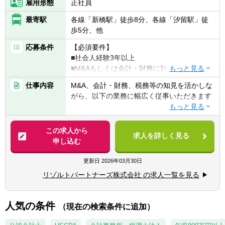
■投資対象は主に売上数億円～数十億円の中
雇用形態
正社員
堅・中小企業となります
最寄駅
各線「新橋駅」徒歩8分、各線「汐留駅」徒
歩5分、他
【ポジションの魅力】
独立も将来的に実現可能となりうる成長環
応募条件
【必須要件】
境！！
■社会人経験3年以上
業務の幅広さや案件サポート体制は業界トッ
■M&Aもしくは会計・財務に対する興味・関
プクラス
心
手を挙げれば投資業務やマネジメントキャリ
仕事内容
M&A、会計・財務、税務等の知見を活かしな
アにも挑戦できるなど、アドバイザーの域を
がら、以下の業務に幅広く従事いただきます
【歓迎要件】
超えた更なるキャリアアップも可能◎
■公認会計士、税理士
■M&Aアドバイザリー
■コンサルティングファーム/FASでの実務経
■業界トップクラスの業務の幅広さ
- ファイナンシャルアドバイザリー
この求人から
験2年以上
求人を詳しく見る
- メンバーの希望やキャリアに合わせて、
- デューデリジェンス（財務・税務DD、ビジ
申し込む
■監査法人、事業会社での経理・財務
M&AからIPO支援・経理支援に至るまで幅広
ネスDD等）
い業務に関与可能
- バリュエーション（株式価値算定、投資採
更新日
2026年03月30日
【求める人物像】
- 関与できる業務の幅広さはトップクラスで
算分析、PPA等）
■会計や財務領域でキャリアを積みたい方
リゾルトパートナーズ株式会社 の求人一覧を見る
あると自負
- PMI（M&A後の統合計画策定支援、管理体
■当事者意識を持ち、業務の枠に囚われず能
■経験豊富なメンバーによる充実したサポー
制構築支援等）
動的に行動できる方
ト体制
人気の条件
■常にクライアントにとってのベストを考え
（現在の検索条件に追加）
- 各領域で実務経験豊富なメンバーによる案
■IPO支援
行動できる方
件サポート体制
- 上場準備関連書類作成支援