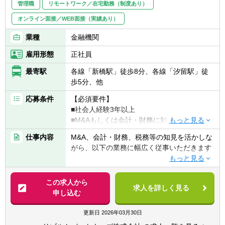
管理職
リモートワーク／在宅勤務（制度あり）
ビジネス・財務分析、バリュエーション、投
オンライン面接／WEB面接（実績あり）
資採算分析、DD対応、契約交渉、投資先の経
営支援など、投資業務全般に一気通貫で幅広
業種
金融機関
く関与いただきます
■投資対象は主に売上数億円～数十億円の中
雇用形態
正社員
堅・中小企業となります
最寄駅
各線「新橋駅」徒歩8分、各線「汐留駅」徒
歩5分、他
【ポジションの魅力】
独立も将来的に実現可能となりうる成長環
応募条件
【必須要件】
境！！
■社会人経験3年以上
業務の幅広さや案件サポート体制は業界トッ
■M&Aもしくは会計・財務に対する興味・関
プクラス
心
手を挙げれば投資業務やマネジメントキャリ
仕事内容
M&A、会計・財務、税務等の知見を活かしな
アにも挑戦できるなど、アドバイザーの域を
がら、以下の業務に幅広く従事いただきます
【歓迎要件】
超えた更なるキャリアアップも可能◎
■公認会計士、税理士
■M&Aアドバイザリー
■コンサルティングファーム/FASでの実務経
■業界トップクラスの業務の幅広さ
- ファイナンシャルアドバイザリー
この求人から
験2年以上
求人を詳しく見る
- メンバーの希望やキャリアに合わせて、
- デューデリジェンス（財務・税務DD、ビジ
申し込む
■監査法人、事業会社での経理・財務
M&AからIPO支援・経理支援に至るまで幅広
ネスDD等）
※コンサル未経験であっても、将来的な独立
い業務に関与可能
- バリュエーション（株式価値算定、投資採
更新日
2026年03月30日
を見据えて業務経験を幅広く積みたい方も歓
- 関与できる業務の幅広さはトップクラスで
算分析、PPA等）