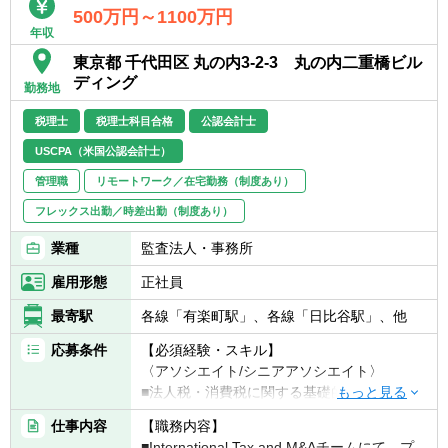
▽社員インタビューはこちら
500万円～1100万円
年収
https://note.com/univis_group/n/n6fc8639d86
ba
東京都 千代田区 丸の内3-2-3 丸の内二重橋ビル
ディング
勤務地
▽実際のバリューアップの様子
https://note.com/univis_group/n/n5fee3e6c23
税理士
税理士科目合格
公認会計士
19
USCPA（米国公認会計士）
【ポジションの魅力】
管理職
リモートワーク／在宅勤務（制度あり）
■経営のど真ん中に入る経験
フレックス出勤／時差出勤（制度あり）
⇒ 投資先企業に入り込み、経営会議・現場双
方に関与
業種
監査法人・事務所
■若いうちから大きな裁量
雇用形態
正社員
⇒ 成果に応じて事業の中核ポジションを任せ
る環境
最寄駅
各線「有楽町駅」、各線「日比谷駅」、他
■“実行までやる”経験
⇒ 戦略立案だけでなく、現場での実行・改善
応募条件
【必須経験・スキル】
まで担う
〈アソシエイト/シニアアソシエイト〉
■将来のキャリアが広がる
■法人税・消費税に関する基礎的な知識のあ
⇒ 事業責任者／CFO／起業など、多様なキャ
る方で、かつ、PEファンド業務に対する興味
仕事内容
【職務内容】
リアに接続
を有する方
■International Tax and M&Aチームにて、プ