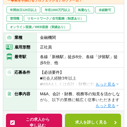
ー事業を手掛けるプロフェッショナルファーム！
リー業務に関与いただきます
■スタートアップならではの裁量の大きさ
■案件はM&A、戦略、財務領域のコンサルテ
年間休日120日以上
年収1000万円以上
転勤なし
未経験可
- 個人の裁量が大きい環境での業務が可能
ィング・アドバイザリー業務が主となります
- 立場や役職関係なく意見交換ができ、か
管理職
リモートワーク／在宅勤務（制度あり）
■顧客はスタートアップから中堅・中小企
つ、それが実行されやすい風通しのよい職場
業、大企業まで多岐に渡ります
オンライン面接／WEB面接（実績あり）
■成果に見合った報酬体系
- 成果が報酬に反映される透明性の高い報酬
業種
金融機関
制度（詳細は面談時に説明）
【ポジションの魅力】
雇用形態
正社員
20代・30代から投資業務に関与可能！！
投資実務から投資後の経営支援までを一気通
最寄駅
各線「新橋駅」徒歩8分、各線「汐留駅」徒
貫で担当
歩5分、他
手を上げれば投資先のマネジメントキャリア
応募条件
【必須要件】
にも挑戦可能◎
■社会人経験3年以上
■M&Aもしくは会計・財務に対する興味・関
■投資業務でのキャリア構築
心
- 20代、30台から投資業務に関わることが可
仕事内容
M&A、会計・財務、税務等の知見を活かしな
能
がら、以下の業務に幅広く従事いただきます
【歓迎要件】
- 初期検討から投資実行、経営支援、Exitまで
■公認会計士、税理士
一気通貫で投資業務に関与することが可能
■M&Aアドバイザリー
■コンサルティングファーム/FASでの実務経
■将来のプロ経営者、CxOへのステップ
- ファイナンシャルアドバイザリー
この求人から
験2年以上
- 企業経営全般に関与することができるた
求人を詳しく見る
- デューデリジェンス（財務・税務DD、ビジ
申し込む
■監査法人、事業会社での経理・財務
め、将来的にプロ経営者、CXOとしてのキャ