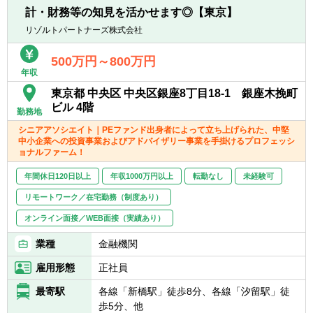
- 上場準備関連書類作成支援
- 書籍購入支援や研修参加等、キャリアアッ
行動できる方
計・財務等の知見を活かせます◎【東京】
- 社内規程の整備支援 等
プ・自己研鑽機会も豊富
■一緒に会社を創っていくことへの興味・関
リゾルトパートナーズ株式会社
■投資業務やマネジメントキャリアへのチャ
心
■内部統制・ガバナンス構築支援
レンジ
■CFO/管理部長代行支援
- 手を上げれば投資業務へもチャレンジ可能
500万円～800万円
年収
■税務業務
- 投資先の取締役就任を通じて、経営に関与
※興味があれば、グループ会社にて税務業務
することも可能
東京都 中央区 中央区銀座8丁目18-1 銀座木挽町
に従事いただくことも可能
■スタートアップならではの裁量の大きさ
ビル 4階
勤務地
- 個人の裁量が大きい環境での業務が可能
シニアアソシエイト｜PEファンド出身者によって立ち上げられた、中堅
- 立場や役職関係なく意見交換ができ、か
中小企業への投資事業およびアドバイザリー事業を手掛けるプロフェッシ
※ご希望に応じて、投資業務とアドバイザリ
つ、それが実行されやすい風通しのよい職場
ョナルファーム！
ー業務の両方に従事いただくこともできます
■成果に見合った報酬体系
【投資業務】
年間休日120日以上
- 成果が報酬に反映される透明性の高い報酬
年収1000万円以上
転勤なし
未経験可
■投資案件のソーシング、提案資料の作成、
制度（詳細は面談時に説明）
リモートワーク／在宅勤務（制度あり）
ビジネス・財務分析、バリュエーション、投
オンライン面接／WEB面接（実績あり）
資採算分析、DD対応、契約交渉、投資先の経
営支援など、投資業務全般に一気通貫で幅広
業種
金融機関
く関与いただきます
■投資対象は主に売上数億円～数十億円の中
雇用形態
正社員
堅・中小企業となります
最寄駅
各線「新橋駅」徒歩8分、各線「汐留駅」徒
歩5分、他
【ポジションの魅力】