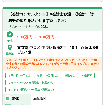
制構築支援等）
■当事者意識を持ち、業務の枠に囚われず能
動的に行動できる方
■IPO支援
■常にクライアントにとってのベストを考え
【会計コンサルタント】※会計士歓迎！◎会計・財
- 上場準備関連書類作成支援
行動できる方
務等の知見を活かせます◎【東京】
- 社内規程の整備支援 等
■一緒に会社を創っていくことへの興味・関
リゾルトパートナーズ株式会社
心
■内部統制・ガバナンス構築支援
■CFO/管理部長代行支援
500万円～1100万円
年収
■税務業務
※興味があれば、グループ会社にて税務業務
東京都 中央区 中央区銀座8丁目18-1 銀座木挽町
に従事いただくことも可能
ビル 4階
勤務地
シニアアソシエイト｜PEファンド出身者によって立ち上げられた、中堅
中小企業への投資事業およびアドバイザリー事業を手掛けるプロフェッシ
※ご希望に応じて、投資業務とアドバイザリ
ョナルファーム！
ー業務の両方に従事いただくこともできます
【投資業務】
年間休日120日以上
年収1000万円以上
転勤なし
未経験可
■投資案件のソーシング、提案資料の作成、
リモートワーク／在宅勤務（制度あり）
ビジネス・財務分析、バリュエーション、投
オンライン面接／WEB面接（実績あり）
資採算分析、DD対応、契約交渉、投資先の経
営支援など、投資業務全般に一気通貫で幅広
業種
金融機関
く関与いただきます