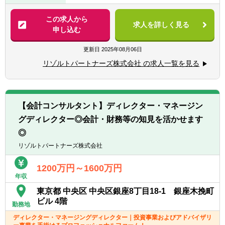
超えた更なるキャリアアップも可能◎
■PEファンド・投資会社/コンサルティングフ
■案件ソーシング、初期検討
この求人から
ァーム/FASでの実務経験2年以上
■業界トップクラスの業務の幅広さ
求人を詳しく見る
- 案件発掘
申し込む
- メンバーの希望やキャリアに合わせて、
- 初期分析（外部環境、対象会社分析、投資
【求める人物像】
M&AからIPO支援・経理支援に至るまで幅広
採算分析等）
更新日
2025年08月06日
■投資領域でキャリアを積みたい方
い業務に関与可能
■投資実行（エグゼキューション）
■CxOやマネジメントキャリアにチャレンジ
リゾルトパートナーズ株式会社 の求人一覧を見る
- 関与できる業務の幅広さはトップクラスで
- DDハンドリング
したい方
あると自負
- 資金調達
■当事者意識を持ち、業務の枠に囚われず能
■経験豊富なメンバーによる充実したサポー
- 契約交渉
動的に行動できる方
ト体制
■経営支援（バリューアップ活動）
■常にクライアントにとってのベストを考え
【会計コンサルタント】ディレクター・マネージン
- 各領域で実務経験豊富なメンバーによる案
- 100日プランの策定
行動できる方
件サポート体制
グディレクター◎会計・財務等の知見を活かせます
- モニタリング体制の構築
■一緒に会社を創っていくことへの興味・関
- 経験豊富なメンバーがフォローする体制に
■Exit
◎
心
より、初めての業務でも不安なくチャレンジ
- Exit先の検討、実行
リゾルトパートナーズ株式会社
可能
- 書籍購入支援や研修参加等、キャリアアッ
※当初はコンサルティング業務と一部兼任あ
1200万円～1600万円
プ・自己研鑽機会も豊富
り
年収
■投資業務やマネジメントキャリアへのチャ
東京都 中央区 中央区銀座8丁目18-1 銀座木挽町
レンジ
【コンサルティング・アドバイザリー業務】
ビル 4階
- 手を上げれば投資業務へもチャレンジ可能
勤務地
■これまでのご経験やスキル、強みが活用で
- 投資先の取締役就任を通じて、経営に関与
きる領域でのコンサルティング・アドバイザ
ディレクター・マネージングディレクター｜投資事業およびアドバイザリ
することも可能