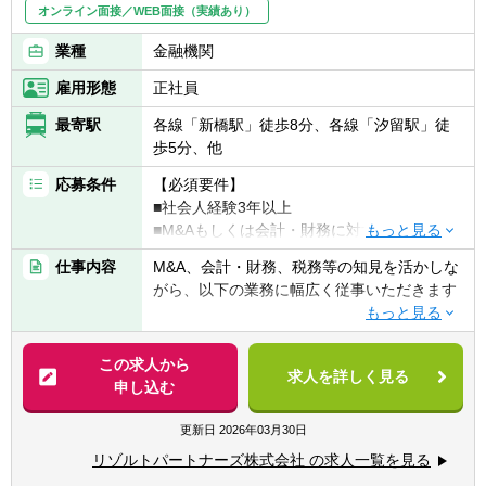
可能
オンライン面接／WEB面接（実績あり）
- 書籍購入支援や研修参加等、キャリアアッ
業種
金融機関
プ・自己研鑽機会も豊富
■投資業務やマネジメントキャリアへのチャ
雇用形態
正社員
レンジ
- 手を上げれば投資業務へもチャレンジ可能
最寄駅
各線「新橋駅」徒歩8分、各線「汐留駅」徒
- 投資先の取締役就任を通じて、経営に関与
歩5分、他
することも可能
応募条件
【必須要件】
■スタートアップならではの裁量の大きさ
■社会人経験3年以上
- 個人の裁量が大きい環境での業務が可能
■M&Aもしくは会計・財務に対する興味・関
- 立場や役職関係なく意見交換ができ、か
心
つ、それが実行されやすい風通しのよい職場
仕事内容
M&A、会計・財務、税務等の知見を活かしな
■業務内容の経験者
■成果に見合った報酬体系
がら、以下の業務に幅広く従事いただきます
- 成果が報酬に反映される透明性の高い報酬
【歓迎要件】
制度（詳細は面談時に説明）
■M&Aアドバイザリー
■公認会計士、税理士
- ファイナンシャルアドバイザリー
この求人から
■コンサルティングファーム/FASでの実務経
求人を詳しく見る
- デューデリジェンス（財務・税務DD、ビジ
申し込む
験2年以上
ネスDD等）
■監査法人、事業会社での経理・財務
- バリュエーション（株式価値算定、投資採
更新日
2026年03月30日
算分析、PPA等）
【求める人物像】
リゾルトパートナーズ株式会社 の求人一覧を見る
- PMI（M&A後の統合計画策定支援、管理体
■会計や財務領域でキャリアを積みたい方