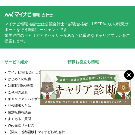
件サポート体制
- 経験豊富なメンバーがフォローする体制に
より、初めての業務でも不安なくチャレンジ
可能
マイナビ転職 会計士は公認会計士・試験合格者・USCPAの方の転職サ
- 書籍購入支援や研修参加等、キャリアアッ
ポートを行う転職エージェントです。
業界専門のキャリアアドバイザーがあなたに最適なキャリアプランをご
プ・自己研鑽機会も豊富
提案します。
■投資業務やマネジメントキャリアへのチャ
レンジ
- 手を上げれば投資業務へもチャレンジ可能
- 投資先の取締役就任を通じて、経営に関与
サービス紹介
転職お役立ち情報
することも可能
マイナビ転職 会計士とは？
転職成功事例
■スタートアップならではの裁量の大きさ
はじめての転職
会計士の転職Q&A
- 個人の裁量が大きい環境での業務が可能
2回目以降の転職
転職お役立ち情報
- 立場や役職関係なく意見交換ができ、か
つ、それが実行されやすい風通しのよい職場
ご利用の流れ
会計士の転職先
■成果に見合った報酬体系
キャリアアドバイザーのご紹介
年齢別の転職事情
- 成果が報酬に反映される透明性の高い報酬
非公開求人とは
制度（詳細は面談時に説明）
個別転職相談会
よくあるご質問
Web面談サービス
【関東・首都圏版】マイナビ転職 会計