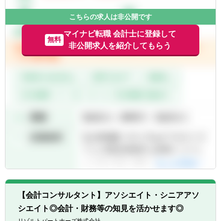
- 手を上げれば投資業務へもチャレンジ可能
こちらの求人は非公開です
- 投資先の取締役就任を通じて、経営に関与
※ご希望に応じて、投資業務とアドバイザリ
することも可能
ー業務の両方に従事いただくこともできます
マイナビ転職 会計士に登録して
■スタートアップならではの裁量の大きさ
無料
【投資業務】
非公開求人を紹介してもらう
- 個人の裁量が大きい環境での業務が可能
■投資案件のソーシング、提案資料の作成、
- 立場や役職関係なく意見交換ができ、か
ビジネス・財務分析、バリュエーション、投
つ、それが実行されやすい風通しのよい職場
資採算分析、DD対応、契約交渉、投資先の経
■成果に見合った報酬体系
営支援など、投資業務全般に一気通貫で幅広
- 成果が報酬に反映される透明性の高い報酬
く関与いただきます
制度（詳細は面談時に説明）
■投資対象は主に売上数億円～数十億円の中
堅・中小企業となります
【ポジションの魅力】
独立も将来的に実現可能となりうる成長環
境！！
業務の幅広さや案件サポート体制は業界トッ
プクラス
手を挙げれば投資業務やマネジメントキャリ
【会計コンサルタント】アソシエイト・シニアアソ
アにも挑戦できるなど、アドバイザーの域を
超えた更なるキャリアアップも可能◎
シエイト◎会計・財務等の知見を活かせます◎
リゾルトパートナーズ株式会社