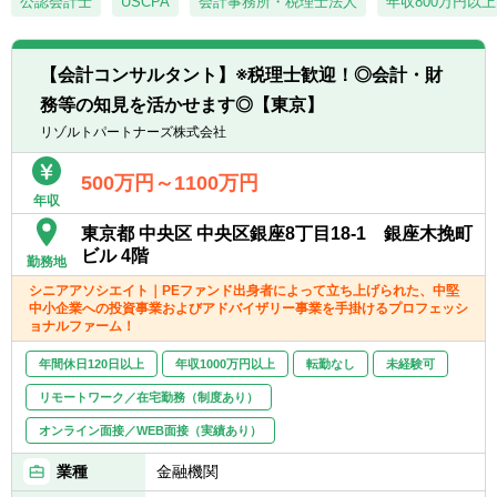
公認会計士
USCPA
会計事務所・税理士法人
年収800万円以上
■一緒に会社を創っていくことへの興味・関
- 経験豊富なメンバーがフォローする体制に
- 社内規程の整備支援 等
心
より、初めての業務でも不安なくチャレンジ
可能
■内部統制・ガバナンス構築支援
【会計コンサルタント】※税理士歓迎！◎会計・財
- 書籍購入支援や研修参加等、キャリアアッ
■CFO/管理部長代行支援
務等の知見を活かせます◎【東京】
プ・自己研鑽機会も豊富
■税務業務
リゾルトパートナーズ株式会社
■投資業務やマネジメントキャリアへのチャ
※興味があれば、グループ会社にて税務業務
レンジ
に従事いただくことも可能
- 手を上げれば投資業務へもチャレンジ可能
500万円～1100万円
年収
- 投資先の取締役就任を通じて、経営に関与
することも可能
※ご希望に応じて、投資業務とアドバイザリ
東京都 中央区 中央区銀座8丁目18-1 銀座木挽町
■スタートアップならではの裁量の大きさ
ー業務の両方に従事いただくこともできます
ビル 4階
勤務地
- 個人の裁量が大きい環境での業務が可能
【投資業務】
シニアアソシエイト｜PEファンド出身者によって立ち上げられた、中堅
- 立場や役職関係なく意見交換ができ、か
■投資案件のソーシング、提案資料の作成、
中小企業への投資事業およびアドバイザリー事業を手掛けるプロフェッシ
つ、それが実行されやすい風通しのよい職場
ビジネス・財務分析、バリュエーション、投
ョナルファーム！
■成果に見合った報酬体系
資採算分析、DD対応、契約交渉、投資先の経
年間休日120日以上
- 成果が報酬に反映される透明性の高い報酬
年収1000万円以上
転勤なし
未経験可
営支援など、投資業務全般に一気通貫で幅広
制度（詳細は面談時に説明）
く関与いただきます
リモートワーク／在宅勤務（制度あり）
■投資対象は主に売上数億円～数十億円の中
オンライン面接／WEB面接（実績あり）
堅・中小企業となります
業種
金融機関
【ポジションの魅力】