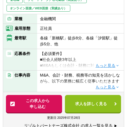
ビジネス・財務分析、バリュエーション、投
資採算分析、DD対応、契約交渉、投資先の経
オンライン面接／WEB面接（実績あり）
営支援など、投資業務全般に一気通貫で幅広
く関与いただきます
業種
金融機関
■投資対象は主に売上数億円～数十億円の中
雇用形態
正社員
堅・中小企業となります
最寄駅
各線「新橋駅」徒歩8分、各線「汐留駅」徒
【ポジションの魅力】
歩5分、他
独立も将来的に実現可能となりうる成長環
応募条件
【必須要件】
境！！
■社会人経験3年以上
業務の幅広さや案件サポート体制は業界トッ
■M&Aもしくは会計・財務に対する興味・関
プクラス
心
手を挙げれば投資業務やマネジメントキャリ
仕事内容
M&A、会計・財務、税務等の知見を活かしな
アにも挑戦できるなど、アドバイザーの域を
がら、以下の業務に幅広く従事いただきます
【歓迎要件】
超えた更なるキャリアアップも可能◎
■公認会計士、税理士
■M&Aアドバイザリー
■コンサルティングファーム/FASでの実務経
■業界トップクラスの業務の幅広さ
- ファイナンシャルアドバイザリー
この求人から
験2年以上
- メンバーの希望やキャリアに合わせて、
求人を詳しく見る
- デューデリジェンス（財務・税務DD、ビジ
申し込む
■監査法人、事業会社での経理・財務
M&AからIPO支援・経理支援に至るまで幅広
ネスDD等）
※コンサル未経験であっても、将来的な独立
い業務に関与可能
- バリュエーション（株式価値算定、投資採
更新日
2025年07月28日
を見据えて業務経験を幅広く積みたい方も歓
- 関与できる業務の幅広さはトップクラスで
算分析、PPA等）
迎）
あると自負
リゾルトパートナーズ株式会社 の求人一覧を見る