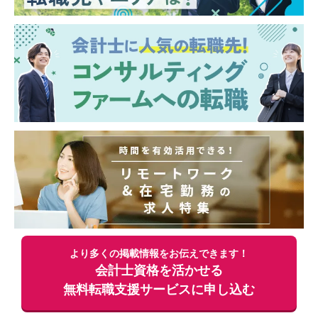
■投資対象は主に売上数億円～数十億円の中
堅・中小企業となります
【ポジションの魅力】
独立も将来的に実現可能となりうる成長環
境！！
業務の幅広さや案件サポート体制は業界トッ
プクラス
手を挙げれば投資業務やマネジメントキャリ
アにも挑戦できるなど、アドバイザーの域を
超えた更なるキャリアアップも可能◎
■業界トップクラスの業務の幅広さ
- メンバーの希望やキャリアに合わせて、
M&AからIPO支援・経理支援に至るまで幅広
い業務に関与可能
- 関与できる業務の幅広さはトップクラスで
より多くの掲載情報をお伝えできます！
あると自負
会計士資格を活かせる
■経験豊富なメンバーによる充実したサポー
無料
転職支援サービスに申し込む
ト体制
- 各領域で実務経験豊富なメンバーによる案