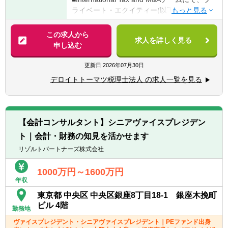
ライベート・エクイティー(以下、PE）ファ
【キャリアパス】
〈マネジャー以上〉
ンドの案件創出、資金調達、買収、バリュー
経営推進部では、成果や意欲に応じて着実に
▽以下のいずれかに当てはまる方
アップ、売却という一連のライフサイクルに
この求人から
キャリアを築いていける環境があります。
■M&A税務に関する経験
求人を詳しく見る
関連して、ＰＥファンドやその投資先に対す
申し込む
一人ひとりの志向や成長に合わせて、次のよ
■法人税務に関する経験があり、かつ、PEフ
る、以下のような業務を行っていただくこと
うなステップを描くことが可能です。
ァンド業務に対する興味を有する方
を想定しております。
更新日
2026年07月30日
Step 1：経営企画・事業企画メンバーとして
【歓迎経験・スキル】
デロイトトーマツ税理士法人 の求人一覧を見る
【具体的には】
経営の現場を経験
〈共通〉
■税務デューデリジェンス：買収や売却の対
経営のリアルな現場で、経営企画・事業企画
■税理士・会計士・USCPA等
象となる会社の過去の潜在的な租税債務・リ
のメンバーとして戦略立案や現場での実行支
スクや改善機会等の調査・分析・対応策の助
援を担います。
〈マネジャー以上〉
【会計コンサルタント】シニアヴァイスプレジデン
言及び提案
■大手税理士法人での経験を有する方
ト｜会計・財務の知見を活かせます
■税務ストラクチャー：下記を含む各種事項
Step 2：事業責任者として経営をリード
■M&A・グループ通算税制、ファンド税制、
に関する税務上の論点の分析
リゾルトパートナーズ株式会社
成果と経験に応じて、グループ企業の事業責
インセンティブプラン(ストックオプションな
・案件創出：案件発掘段階の潜在的買収事案
任者として、より大きな裁量を持つポジショ
ど)、租税条約/グローバルミニマム課税・タ
に関する税務ストラクチャー観点からの初期
1000万円～1600万円
ンに進んでいただきます。
ックスヘイブン税制、相続・株価評価等に関
年収
的論点整理など
する専門性
・資金調達：ファンド組成、買収目的会社組
東京都 中央区 中央区銀座8丁目18-1 銀座木挽町
Step 3：複数事業の経営に挑戦
成、共同投資家からの資金調達、LBOローン
ビル 4階
将来的には、複数の事業経営に携わり、ユニ
【求める人物像】
勤務地
返済手法や支払利子の買収対象事業所得との
ヴィスグループ全体の成長をリードする存在
■プロアクティブにオーナーシップをもって
ヴァイスプレジデント・シニアヴァイスプレジデント｜PEファンド出身
相殺可能性の分析など
として活躍することも可能です。