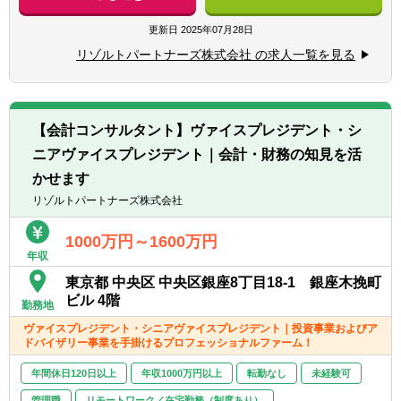
ネスDD等）
※コンサル未経験であっても、将来的な独立
リアを積むことが可能
- バリュエーション（株式価値算定、投資採
更新日
2025年07月28日
を見据えて業務経験を幅広く積みたい方も歓
■経験豊富なメンバーによる充実したサポー
算分析、PPA等）
迎）
ト体制
リゾルトパートナーズ株式会社 の求人一覧を見る
- PMI（M&A後の統合計画策定支援、管理体
- 各領域で実務経験豊富なメンバーによる案
制構築支援等）
【求める人物像】
件サポート体制
■会計や財務領域でキャリアを積みたい方
- 経験豊富なメンバーがフォローする体制に
■IPO支援
■当事者意識を持ち、業務の枠に囚われず能
より、初めての業務でも不安なくチャレンジ
【会計コンサルタント】ヴァイスプレジデント・シ
- 上場準備関連書類作成支援
動的に行動できる方
可能
ニアヴァイスプレジデント｜会計・財務の知見を活
- 社内規程の整備支援 等
■常にクライアントにとってのベストを考え
- 書籍購入支援や研修参加等、キャリアアッ
かせます
行動できる方
プ・自己研鑽機会も豊富
■内部統制・ガバナンス構築支援
リゾルトパートナーズ株式会社
■一緒に会社を創っていくことへの興味・関
■スタートアップならではの裁量の大きさ
■CFO/管理部長代行支援
心
- 個人の裁量が大きい環境での業務が可能
■税務業務
1000万円～1600万円
- 立場や役職関係なく意見交換ができ、か
※興味があれば、グループ会社にて税務業務
年収
つ、それが実行されやすい風通しのよい職場
に従事いただくことも可能
■成果に見合った報酬体系
東京都 中央区 中央区銀座8丁目18-1 銀座木挽町
- 成果が報酬に反映される透明性の高い報酬
ビル 4階
勤務地
制度（詳細は面談時に説明）
※ご希望に応じて、投資業務とアドバイザリ
ヴァイスプレジデント・シニアヴァイスプレジデント｜投資事業およびア
ドバイザリー事業を手掛けるプロフェッショナルファーム！
ー業務の両方に従事いただくこともできます
【投資業務】
年間休日120日以上
年収1000万円以上
転勤なし
未経験可
■投資案件のソーシング、提案資料の作成、
管理職
リモートワーク／在宅勤務（制度あり）