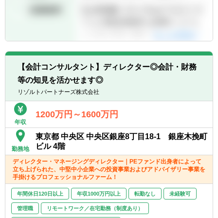
【ポジションの魅力】
独立も将来的に実現可能となりうる成長環
境！！
業務の幅広さや案件サポート体制は業界トッ
プクラス
手を挙げれば投資業務やマネジメントキャリ
【会計コンサルタント】ディレクター◎会計・財務
アにも挑戦できるなど、アドバイザーの域を
超えた更なるキャリアアップも可能◎
等の知見を活かせます◎
リゾルトパートナーズ株式会社
■業界トップクラスの業務の幅広さ
- メンバーの希望やキャリアに合わせて、
1200万円～1600万円
M&AからIPO支援・経理支援に至るまで幅広
年収
い業務に関与可能
東京都 中央区 中央区銀座8丁目18-1 銀座木挽町
- 関与できる業務の幅広さはトップクラスで
ビル 4階
勤務地
あると自負
■経験豊富なメンバーによる充実したサポー
ディレクター・マネージングディレクター｜PEファンド出身者によって
立ち上げられた、中堅中小企業への投資事業およびアドバイザリー事業を
ト体制
手掛けるプロフェッショナルファーム！
- 各領域で実務経験豊富なメンバーによる案
件サポート体制
年間休日120日以上
年収1000万円以上
転勤なし
未経験可
- 経験豊富なメンバーがフォローする体制に
管理職
リモートワーク／在宅勤務（制度あり）
より、初めての業務でも不安なくチャレンジ