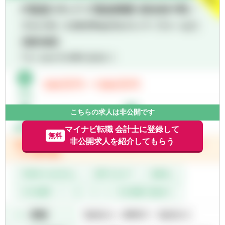
- 各領域で実務経験豊富なメンバーによる案
■IPO支援
■常にクライアントにとってのベストを考え
件サポート体制
- 上場準備関連書類作成支援
行動できる方
- 経験豊富なメンバーがフォローする体制に
- 社内規程の整備支援 等
■一緒に会社を創っていくことへの興味・関
より、初めての業務でも不安なくチャレンジ
心
可能
■内部統制・ガバナンス構築支援
- 書籍購入支援や研修参加等、キャリアアッ
■CFO/管理部長代行支援
プ・自己研鑽機会も豊富
■税務業務
■投資業務やマネジメントキャリアへのチャ
※興味があれば、グループ会社にて税務業務
レンジ
に従事いただくことも可能
- 手を上げれば投資業務へもチャレンジ可能
- 投資先の取締役就任を通じて、経営に関与
こちらの求人は非公開です
することも可能
※ご希望に応じて、投資業務とアドバイザリ
■スタートアップならではの裁量の大きさ
ー業務の両方に従事いただくこともできます
マイナビ転職 会計士に登録して
無料
- 個人の裁量が大きい環境での業務が可能
【投資業務】
非公開求人を紹介してもらう
- 立場や役職関係なく意見交換ができ、か
■投資案件のソーシング、提案資料の作成、
つ、それが実行されやすい風通しのよい職場
ビジネス・財務分析、バリュエーション、投
■成果に見合った報酬体系
資採算分析、DD対応、契約交渉、投資先の経
- 成果が報酬に反映される透明性の高い報酬
営支援など、投資業務全般に一気通貫で幅広
制度（詳細は面談時に説明）
く関与いただきます
■投資対象は主に売上数億円～数十億円の中
堅・中小企業となります