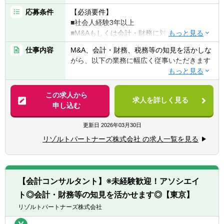
独立も将来的に実現可能となりうる成長環
応募条件
【必須要件】
境！！
■社会人経験3年以上
業務の幅広さや案件サポート体制は業界トッ
■M&Aもしくは会計・財務に対する興味・関
プクラス
心
手を挙げれば投資業務やマネジメントキャリ
仕事内容
M&A、会計・財務、税務等の知見を活かしな
アにも挑戦できるなど、アドバイザーの域を
がら、以下の業務に幅広く従事いただきます
【歓迎要件】
超えた更なるキャリアアップも可能◎
■公認会計士、税理士
■M&Aアドバイザリー
■コンサルティングファーム/FASでの実務経
■業界トップクラスの業務の幅広さ
- ファイナンシャルアドバイザリー
この求人から
験2年以上
求人を詳しく見る
- メンバーの希望やキャリアに合わせて、
- デューデリジェンス（財務・税務DD、ビジ
申し込む
■監査法人、事業会社での経理・財務
M&AからIPO支援・経理支援に至るまで幅広
ネスDD等）
※コンサル未経験であっても、将来的な独立
い業務に関与可能
- バリュエーション（株式価値算定、投資採
更新日
2026年03月30日
を見据えて業務経験を幅広く積みたい方も歓
- 関与できる業務の幅広さはトップクラスで
算分析、PPA等）
迎）
リゾルトパートナーズ株式会社 の求人一覧を見る
あると自負
- PMI（M&A後の統合計画策定支援、管理体
■経験豊富なメンバーによる充実したサポー
制構築支援等）
【求める人物像】
ト体制
■会計や財務領域でキャリアを積みたい方
- 各領域で実務経験豊富なメンバーによる案
■IPO支援
■当事者意識を持ち、業務の枠に囚われず能
【会計コンサルタント】※未経験歓迎！アソシエイ
件サポート体制
- 上場準備関連書類作成支援
動的に行動できる方
ト◎会計・財務等の知見を活かせます◎【東京】
- 経験豊富なメンバーがフォローする体制に
- 社内規程の整備支援 等
■常にクライアントにとってのベストを考え
より、初めての業務でも不安なくチャレンジ
リゾルトパートナーズ株式会社
行動できる方
可能
■内部統制・ガバナンス構築支援
■一緒に会社を創っていくことへの興味・関