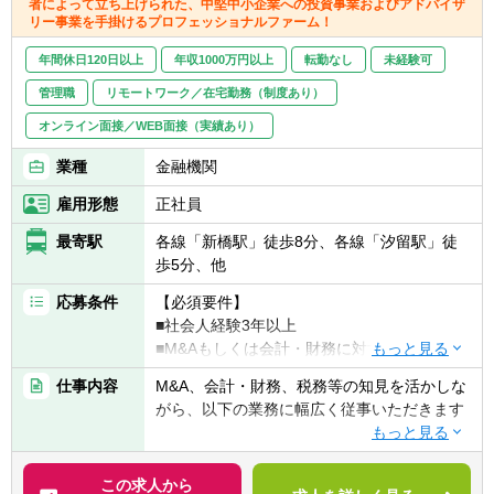
業務に取り組める方
者によって立ち上げられた、中堅中小企業への投資事業およびアドバイザ
・買収：公開買付、少数株主排除、マネジメ
リー事業を手掛けるプロフェッショナルファーム！
■業務品質向上観点での向上心や知的好奇心
ントバイアウト、対象会社の欠損金の買収後
この環境では、年齢やこれまでのキャリアに
のある方
の利用可能性の分析など
年間休日120日以上
年収1000万円以上
転勤なし
未経験可
縛られることなく、自らの手で経営の道を切
■PEに関連する業務経験や強い興味のある方
・バリューアップ：対象会社内の不要資産・
り拓いていくことができます。
■英語を習得し、グローバルに活躍したい気
管理職
リモートワーク／在宅勤務（制度あり）
事業の外部売却、対象会社内の余剰資金のフ
持ちのある方
オンライン面接／WEB面接（実績あり）
ァンドへの資金還流、税務デューデリジェン
【メンバーのバックグラウンド】
ス実施時に識別された改善機会の実行、投資
現在、経営推進部には多様なバックグラウン
業種
金融機関
先による追加買収実行など
ドを持つメンバーが活躍しています。
・売却：トレードセールやIPO等Exitに応じた
雇用形態
正社員
■総合商社 出身（伊藤忠商事）
売却手法の分析など
■戦略コンサルファーム 出身（経営共創基盤
最寄駅
各線「新橋駅」徒歩8分、各線「汐留駅」徒
■契約助言：税務デューデリジェンスで識別
IGPI）
歩5分、他
された潜在的な租税債務・リスク等を鑑みた
■公認会計士（有限責任監査法人トーマツ）
株式売買契約等に関する税務観点からの助言
など
応募条件
【必須要件】
■税務モデリング等：税務ストラクチャーや
多様な経験を持つメンバーが、互いの強みを
■社会人経験3年以上
LBOモデルに関する各種事項について税務観
活かしながらチームで事業経営に取り組んで
■M&Aもしくは会計・財務に対する興味・関
点からの定量分析など
います。
心
仕事内容
M&A、会計・財務、税務等の知見を活かしな
【この職種の魅力・特徴】
がら、以下の業務に幅広く従事いただきます
【歓迎要件】
■企業価値向上の専門家集団であるPEファン
■公認会計士、税理士
ドと協同しながら日本経済の活性化に貢献す
■M&Aアドバイザリー
■コンサルティングファーム/FASでの実務経
ることのできる社会的意義の高い業務です。
- ファイナンシャルアドバイザリー
この求人から
験2年以上