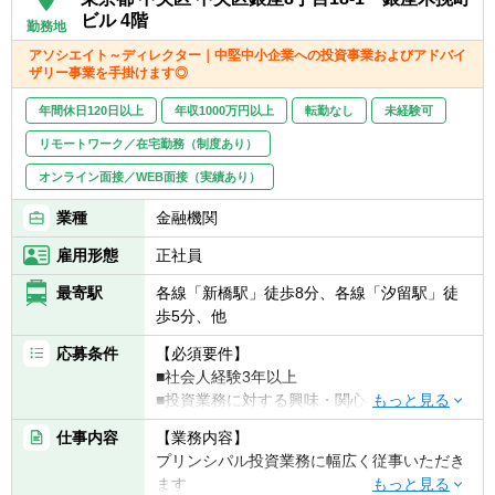
に従事いただくことも可能
ビル 4階
勤務地
アソシエイト～ディレクター｜中堅中小企業への投資事業およびアドバイ
ザリー事業を手掛けます◎
※ご希望に応じて、投資業務とアドバイザリ
ー業務の両方に従事いただくこともできます
年間休日120日以上
年収1000万円以上
転勤なし
未経験可
【投資業務】
リモートワーク／在宅勤務（制度あり）
■投資案件のソーシング、提案資料の作成、
ビジネス・財務分析、バリュエーション、投
オンライン面接／WEB面接（実績あり）
資採算分析、DD対応、契約交渉、投資先の経
業種
金融機関
営支援など、投資業務全般に一気通貫で幅広
く関与いただきます
雇用形態
正社員
■投資対象は主に売上数億円～数十億円の中
堅・中小企業となります
最寄駅
各線「新橋駅」徒歩8分、各線「汐留駅」徒
歩5分、他
【ポジションの魅力】
応募条件
【必須要件】
独立も将来的に実現可能となりうる成長環
■社会人経験3年以上
境！！
■投資業務に対する興味・関心
業務の幅広さや案件サポート体制は業界トッ
■中小企業の支援にやりがいを感じること
プクラス
仕事内容
【業務内容】
手を挙げれば投資業務やマネジメントキャリ
プリンシパル投資業務に幅広く従事いただき
【歓迎要件】
アにも挑戦できるなど、アドバイザーの域を
ます
■公認会計士、税理士