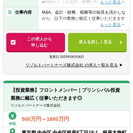
■M&Aもしくは会計・財務に対する興味・関
- 個人の裁量が大きい環境での業務が可能
心
- 立場や役職関係なく意見交換ができ、か
仕事内容
M&A、会計・財務、税務等の知見を活かしな
つ、それが実行されやすい風通しのよい職場
がら、以下の業務に幅広く従事いただきます
【歓迎要件】
■成果に見合った報酬体系
■公認会計士、税理士
- 成果が報酬に反映される透明性の高い報酬
■M&Aアドバイザリー
■コンサルティングファーム/FASでの実務経
制度（詳細は面談時に説明）
- ファイナンシャルアドバイザリー
この求人から
験2年以上
求人を詳しく見る
- デューデリジェンス（財務・税務DD、ビジ
申し込む
■監査法人、事業会社での経理・財務
ネスDD等）
※コンサル未経験であっても、将来的な独立
- バリュエーション（株式価値算定、投資採
更新日
2025年08月06日
を見据えて業務経験を幅広く積みたい方も歓
算分析、PPA等）
迎）
リゾルトパートナーズ株式会社 の求人一覧を見る
- PMI（M&A後の統合計画策定支援、管理体
制構築支援等）
【求める人物像】
■会計や財務領域でキャリアを積みたい方
■IPO支援
■当事者意識を持ち、業務の枠に囚われず能
【投資業務】フロントメンバー｜プリンシパル投資
- 上場準備関連書類作成支援
動的に行動できる方
業務に幅広く従事いただきます◎
- 社内規程の整備支援 等
■常にクライアントにとってのベストを考え
リゾルトパートナーズ株式会社
行動できる方
■内部統制・ガバナンス構築支援
■一緒に会社を創っていくことへの興味・関
■CFO/管理部長代行支援
500万円～1800万円
心
年収
■税務業務
※興味があれば、グループ会社にて税務業務
東京都 中央区 中央区銀座8丁目18-1 銀座木挽町