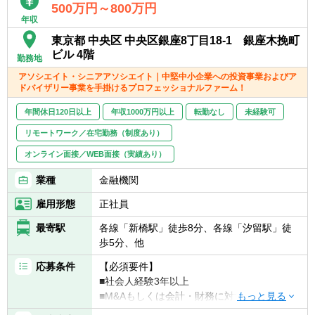
- 書籍購入支援や研修参加等、キャリアアッ
■CFO/管理部長代行支援
500万円～800万円
心
年収
プ・自己研鑽機会も豊富
■税務業務
■投資業務やマネジメントキャリアへのチャ
※興味があれば、グループ会社にて税務業務
東京都 中央区 中央区銀座8丁目18-1 銀座木挽町
レンジ
に従事いただくことも可能
ビル 4階
勤務地
- 手を上げれば投資業務へもチャレンジ可能
アソシエイト・シニアアソシエイト｜中堅中小企業への投資事業およびア
- 投資先の取締役就任を通じて、経営に関与
ドバイザリー事業を手掛けるプロフェッショナルファーム！
することも可能
※ご希望に応じて、投資業務とアドバイザリ
■スタートアップならではの裁量の大きさ
ー業務の両方に従事いただくこともできます
年間休日120日以上
年収1000万円以上
転勤なし
未経験可
- 個人の裁量が大きい環境での業務が可能
【投資業務】
リモートワーク／在宅勤務（制度あり）
- 立場や役職関係なく意見交換ができ、か
■投資案件のソーシング、提案資料の作成、
つ、それが実行されやすい風通しのよい職場
ビジネス・財務分析、バリュエーション、投
オンライン面接／WEB面接（実績あり）
■成果に見合った報酬体系
資採算分析、DD対応、契約交渉、投資先の経
業種
金融機関
- 成果が報酬に反映される透明性の高い報酬
営支援など、投資業務全般に一気通貫で幅広
制度（詳細は面談時に説明）
く関与いただきます
雇用形態
正社員
■投資対象は主に売上数億円～数十億円の中
堅・中小企業となります
最寄駅
各線「新橋駅」徒歩8分、各線「汐留駅」徒
歩5分、他
【ポジションの魅力】
応募条件
【必須要件】
独立も将来的に実現可能となりうる成長環
■社会人経験3年以上
境！！
■M&Aもしくは会計・財務に対する興味・関
業務の幅広さや案件サポート体制は業界トッ
心