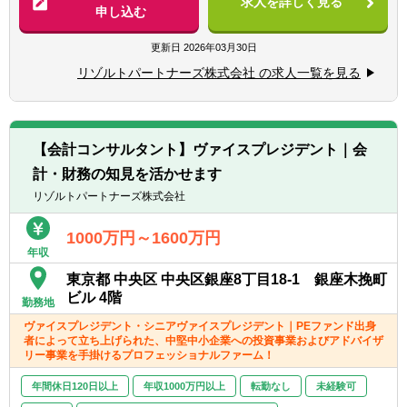
求人を詳しく見る
■M&AのマーケットにおいてPEファンドの存
- デューデリジェンス（財務・税務DD、ビジ
申し込む
■監査法人、事業会社での経理・財務
在感が増す中で、PEファンドの特性を理解
ネスDD等）
※コンサル未経験であっても、将来的な独立
し、柔軟な発想と高度な税務経験を有する専
- バリュエーション（株式価値算定、投資採
更新日
2026年03月30日
を見据えて業務経験を幅広く積みたい方も歓
門家の供給がひっ迫していますが、PEファン
算分析、PPA等）
迎）
リゾルトパートナーズ株式会社 の求人一覧を見る
ドのM&A税務業務へのフォーカスを通じて、
- PMI（M&A後の統合計画策定支援、管理体
高度な税務の専門性をベースとする尖った専
制構築支援等）
【求める人物像】
門家になれる魅力的なポジションです。
■会計や財務領域でキャリアを積みたい方
■PEファンドのM&A実務において求められる
■IPO支援
■当事者意識を持ち、業務の枠に囚われず能
【会計コンサルタント】ヴァイスプレジデント｜会
税務の経験・知識は幅広く、事業会社のM&A
- 上場準備関連書類作成支援
動的に行動できる方
計・財務の知見を活かせます
や外国企業の日本向け投資等において求めら
- 社内規程の整備支援 等
■常にクライアントにとってのベストを考え
れる知識・経験の多くを包含するものであ
リゾルトパートナーズ株式会社
行動できる方
り、尖った専門家になれると同時に幅広く対
■内部統制・ガバナンス構築支援
■一緒に会社を創っていくことへの興味・関
応できる専門家になれることも魅力です。
■CFO/管理部長代行支援
1000万円～1600万円
心
年収
■はじめからすべて出来る必要はなく、PEフ
■税務業務
ァンドに関する税務の定例勉強会や案件毎の
※興味があれば、グループ会社にて税務業務
東京都 中央区 中央区銀座8丁目18-1 銀座木挽町
チームメンバーを対象としたOJTなど成長で
に従事いただくことも可能
ビル 4階
勤務地
きる環境を整えていますので、成長意欲のあ
ヴァイスプレジデント・シニアヴァイスプレジデント｜PEファンド出身
る方のご応募をお待ちしております。
者によって立ち上げられた、中堅中小企業への投資事業およびアドバイザ
■また、働き方についても在宅勤務環境も整
※ご希望に応じて、投資業務とアドバイザリ
リー事業を手掛けるプロフェッショナルファーム！
っており、ご希望に応じて一定柔軟な働き方
ー業務の両方に従事いただくこともできます
が可能です。 。
【投資業務】
年間休日120日以上
年収1000万円以上
転勤なし
未経験可
■投資案件のソーシング、提案資料の作成、