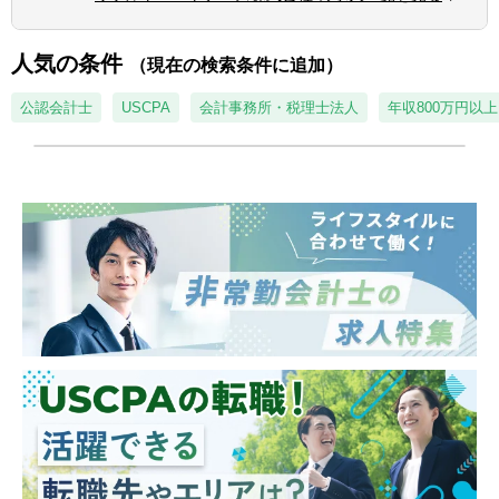
- PMI（M&A後の統合計画策定支援、管理体
■経験豊富なメンバーによる充実したサポー
制構築支援等）
【求める人物像】
ト体制
人気の条件
■会計や財務領域でキャリアを積みたい方
- 各領域で実務経験豊富なメンバーによる案
（現在の検索条件に追加）
■IPO支援
■当事者意識を持ち、業務の枠に囚われず能
件サポート体制
- 上場準備関連書類作成支援
公認会計士
USCPA
会計事務所・税理士法人
年収800万円以上
動的に行動できる方
- 経験豊富なメンバーがフォローする体制に
- 社内規程の整備支援 等
■常にクライアントにとってのベストを考え
より、初めての業務でも不安なくチャレンジ
行動できる方
可能
■内部統制・ガバナンス構築支援
■一緒に会社を創っていくことへの興味・関
- 書籍購入支援や研修参加等、キャリアアッ
■CFO/管理部長代行支援
心
プ・自己研鑽機会も豊富
■税務業務
■投資業務やマネジメントキャリアへのチャ
※興味があれば、グループ会社にて税務業務
レンジ
に従事いただくことも可能
- 手を上げれば投資業務へもチャレンジ可能
- 投資先の取締役就任を通じて、経営に関与
することも可能
※ご希望に応じて、投資業務とアドバイザリ
■スタートアップならではの裁量の大きさ
ー業務の両方に従事いただくこともできます
- 個人の裁量が大きい環境での業務が可能
【投資業務】
- 立場や役職関係なく意見交換ができ、か
■投資案件のソーシング、提案資料の作成、
つ、それが実行されやすい風通しのよい職場
ビジネス・財務分析、バリュエーション、投
■成果に見合った報酬体系
資採算分析、DD対応、契約交渉、投資先の経
- 成果が報酬に反映される透明性の高い報酬
営支援など、投資業務全般に一気通貫で幅広
制度（詳細は面談時に説明）
く関与いただきます