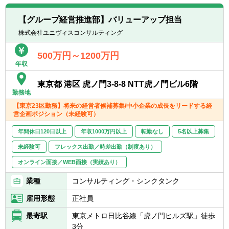
転職お役立ち情報
【グループ経営推進部】バリューアップ担当
ご利用ガイド
株式会社ユニヴィスコンサルティング
非公開求人とは？
500万円～1200万円
年収
サービス紹介
東京都 港区 虎ノ門3-8-8 NTT虎ノ門ビル6階
転職お役立ち情報
勤務地
【東京23区勤務】将来の経営者候補募集/中小企業の成長をリードする経
業界情報
営企画ポジション（未経験可）
年間休日120日以上
年収1000万円以上
転勤なし
5名以上募集
求人情報
未経験可
フレックス出勤／時差出勤（制度あり）
オンライン面接／WEB面接（実績あり）
業種
コンサルティング・シンクタンク
雇用形態
正社員
最寄駅
東京メトロ日比谷線「虎ノ門ヒルズ駅」徒歩
3分