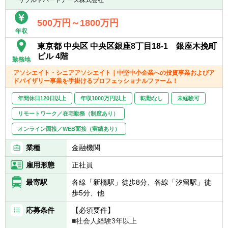
■業界トップクラスの業務の幅広さ
- メンバーの希望やキャリアに合わせて、
500万円～1800万円
M&AからIPO支援・経理支援に至るまで幅広
年収
い業務に関与可能
東京都 中央区 中央区銀座8丁目18-1 銀座木挽町
- 関与できる業務の幅広さはトップクラスで
ビル 4階
勤務地
あると自負
■経験豊富なメンバーによる充実したサポー
アソシエイト・シニアアソシエイト｜中堅中小企業への投資事業およびア
ドバイザリー事業を手掛けるプロフェッショナルファーム！
ト体制
- 各領域で実務経験豊富なメンバーによる案
年間休日120日以上
年収1000万円以上
転勤なし
未経験可
件サポート体制
- 経験豊富なメンバーがフォローする体制に
リモートワーク／在宅勤務（制度あり）
より、初めての業務でも不安なくチャレンジ
オンライン面接／WEB面接（実績あり）
可能
- 書籍購入支援や研修参加等、キャリアアッ
業種
金融機関
プ・自己研鑽機会も豊富
雇用形態
正社員
■投資業務やマネジメントキャリアへのチャ
レンジ
最寄駅
各線「新橋駅」徒歩8分、各線「汐留駅」徒
- 手を上げれば投資業務へもチャレンジ可能
歩5分、他
- 投資先の取締役就任を通じて、経営に関与
応募条件
【必須要件】
することも可能
■社会人経験3年以上
■スタートアップならではの裁量の大きさ