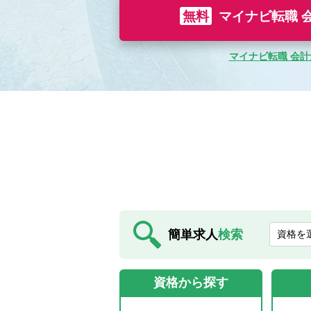
無料
マイナビ転職 
マイナビ転職 会
簡単求人
検索
資格から探す