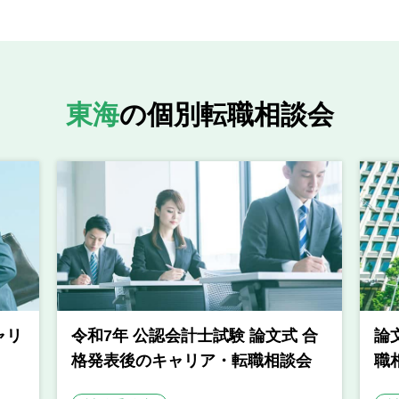
東海
の個別転職相談会
ャリ
令和7年 公認会計士試験 論文式 合
論
格発表後のキャリア・転職相談会
職相