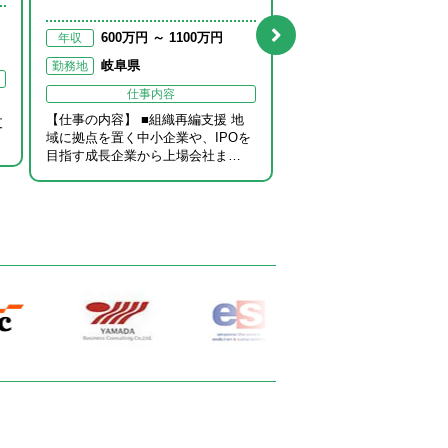
330万円 ～ 50
年収
600万円 ～ 1100万円
年収
愛知県
勤務地
岐阜県
勤務地
仕事内容
仕事内容
ト
＜プロジェクトでの具体
【仕事の内容】 ■組織再編支援 地
支
務＞ 会計監査における業務 
域に拠点を置く中小企業や、IPOを
諸表監査 ・勘定残高・取
目指す成長企業から上場会社ま…