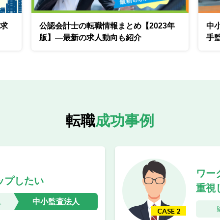
の求
公認会計士の転職情報まとめ【2023年
中
版】―最新の求人動向も紹介
手
転職
成功事例
ワー
ップしたい
重視
中小監査法人
人
CASE 2