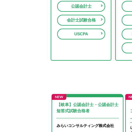
公認会計士
会計士試験合格
USCPA
】組織再編◎資格を活か
【岐阜】公認会計士・公認会計士
の成長へ プロジェク
短答式試験合格者
みらいコンサルティング株式会社
ンサルティング株式会社