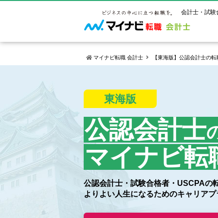
会計士・試験
マイナビ転職 会計士
【東海版】公認会計士の転
マイナビ転
ご状況別
会計士試
保有資格
東海版
ご利用ガイ
年齢別転職
受験資格・
公認会計士
よくあるご
公認会計士
はじめての
試験科目一
公認会計士
サービス紹介
転職お役立ち情報
業界情報
ご利用の流
2回目以降
試験合格後
USCPA（
求人情報
マイナビ転
公認会計士・試験合格者・
USCPA
よりよい人生になるための
キャリアプ