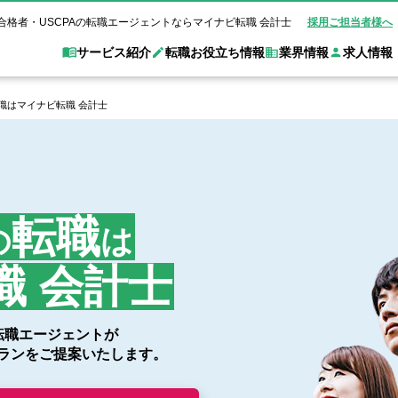
合格者・USCPAの転職エージェントならマイナビ転職 会計士
採用ご担当者様へ
サービス紹介
転職お役立ち情報
業界情報
求人情報
職はマイナビ転職 会計士
職 会計士とは？
Web面談サービス
非公
転職ガイド
験情報
別求人情報
業界別求人情報
業界トピックス
転職活動お役立
ド
個別転職相談会・セミナー
アク
ポイント
申し込み手順
女性会計士の転職
監査法人
業界情報の記事一覧
転職お役立ち情報
金融機関
質問
キャリアアドバイザーのご紹介
転職
転職の方へ
覧
試験合格
USCPAの転職
会計士が活躍できる転職先
会計士・試験合格
の
は
会計事務所・税理士法人
事業会社
れ
転職成功事例
の転職の方へ
の流れ
米国公認会計士）
未経験分野への転職
監査法人
WEB面接完全ガ
職 会計士
コンサルティングファー
ム
の転職エージェントが
ランをご提案いたします。