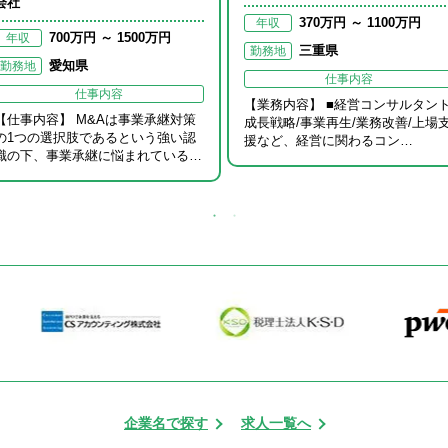
会社
370万円 ～ 1100万円
年収
700万円 ～ 1500万円
年収
三重県
勤務地
愛知県
勤務地
仕事内容
仕事内容
【業務内容】 ■経営コンサルタン
【仕事内容】 M&Aは事業承継対策
成長戦略/事業再生/業務改善/上場
の1つの選択肢であるという強い認
援など、経営に関わるコン…
識の下、事業承継に悩まれている…
企業名で探す
求人一覧へ