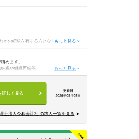
れかの経験を有する方となります。
が積めます。
結納税や組織再編等）
更新日
を詳しく見る
2026年08月05日
理士法人令和会計社 の求人一覧を見る
ができます。
環して携わることができます。