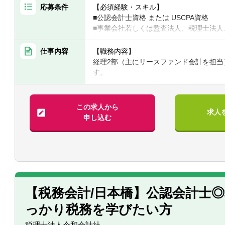
応募条件
【必須経験・スキル】
■公認会計士資格 または USCPA資格
■事業会社若しくは監査法人、税理士法人
上）
■法人税・消費税等に関する税金計算実務
仕事内容
【職務内容】
■チームの成長を導くマネジメント・リー
経理2部（主にリースファンド会計を担当
す。
【歓迎経験・スキル】
■税務申告書作成やＳＰＣ会計の業務経験
【具体的には】
■業務・事務処理に関してシステム導入や
■本型オペレーティング・リースの特別目
この求人から
求人
経験
みならず、会社設立から投資家への報告
申し込む
■金融商品取引法の開示業務経験
■チームメンバーの指導・育成、業務の進
■新規金融商品の組成支援を含む経理全般
【求める人物像】
■自発的に業務を推進し、組織の目標に対
【仕事の魅力】
■業務効率の向上に関して、高い意識で仕
■業容拡大中の上場企業（東証プライム市
■チーム全体を牽引し、変化に柔軟に対応
です。
■改善提案を行い、組織の成長に貢献でき
■リースファンド会計を担当する経理2部
【税務会計/日本橋】公認会計士
■協調性がありコミュニケーション能力が
通じて組織の成長に直接貢献できます。
っかり税務を学びたい方
■ＳＰＣ会計や信託会計など幅広い金融商
とができます。
税理士法人令和会計社