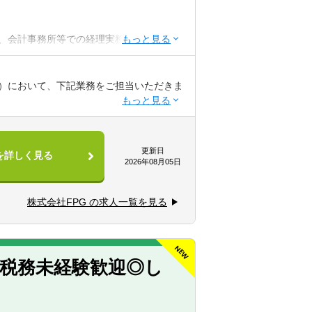
、会計事務所等での経理実務経験（10年以
経験
ダーシップ経験
）において、下記業務をご担当いただきま
ツール活用による業務効率化等を実現した
的会社（SPC）に関する実務（経理処理の
更新日
を詳しく見る
書作成、税務申告に至るまで）
2026年08月05日
捗管理を通じた組織体制の強化
に関する管理業務の推進
株式会社FPG の求人一覧を見る
して高い意識を持つ方
事に取り組むことができる方
場）で、専門性を高めることができる環境
できる方
る方
で中核的な役割を担い、若手社員の育成を
◎税務未経験歓迎◎し
高い方
品に関する会計知識や税務知識を深めるこ