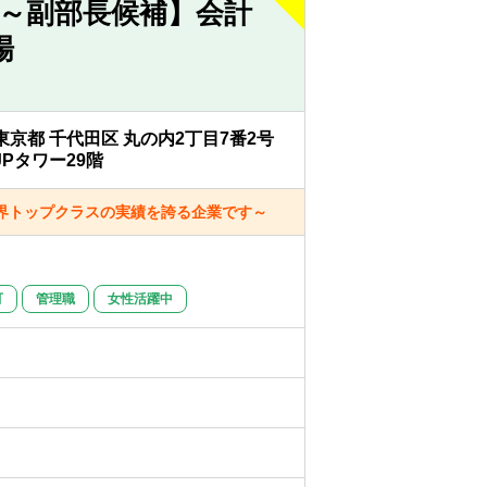
～副部長候補】会計
場
東京都 千代田区 丸の内2丁目7番2号
JPタワー29階
界トップクラスの実績を誇る企業です～
可
管理職
女性活躍中