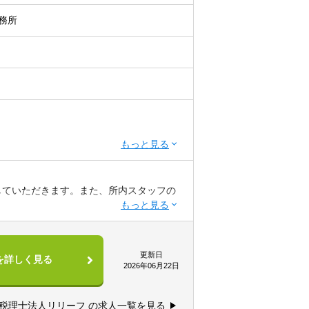
務所
していただきます。また、所内スタッフの
（30～50件程度）や資産税・相続案件
「サービス」として捉えられる
。
更新日
を詳しく見る
たい業務を積極的にお任せ致します！
2026年06月22日
好き、数字にこだわる
いという意欲をお持ちの方
税理士法人リリーフ の求人一覧を見る