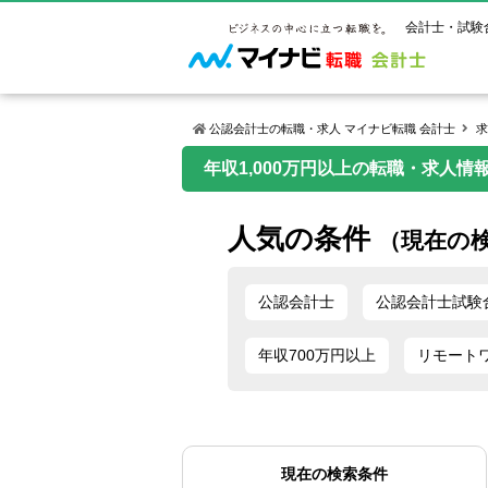
会計士・試験
公認会計士の転職・求人 マイナビ転職 会計士
求
年収1,000万円以上の転職・求人情
マイナビ転
ご状況別
会計士試
保有資格
ご利用ガイ
人気の条件
年齢別転職
受験資格・
公認会計士
（現在の
よくあるご
はじめての
試験科目一
公認会計士
サービス紹介
転職お役立ち情報
業界情報
ご利用の流
公認会計士
公認会計士試験
2回目以降
試験合格後
USCPA（
求人情報
年収700万円以上
リモート
現在の検索条件