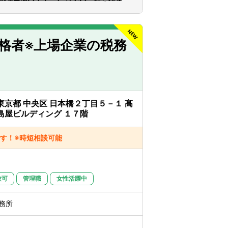
方、大歓迎です！人間性を重視しながら採用
ても、意欲がある方はぜひ一度ご応募くだ
格者※上場企業の税務
KC
る可能性あり
東京都 中央区 日本橋２丁目５－１ 髙
島屋ビルディング １７階
す！※時短相談可能
験可
管理職
女性活躍中
務所