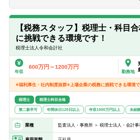
※仕事に対する意欲や、上昇志向のある
■決算業務、年末調整
しているので、たとえ税務の経験が浅く
■関与先への報告
さい！
■新規顧客開拓 etc.
【税務スタッフ】税理士・科目合
【主な使用ソフト】
に挑戦できる環境です！
マネーフォワード、freee、弥生、達人、T
※その他お客様や職員の要望により導入す
税理士法人令和会計社
600万円～1200万円
年収
勤務地
※福利厚生・社内制度抜群※上場企業の税務に挑戦できる環境で
税理士
税理士科目合格
第二新卒可
年間休日120日以上
年収1000万円以上
未経
業種
監査法人・事務所 ＞ 税理士法人・会計事
雇用形態
正社員