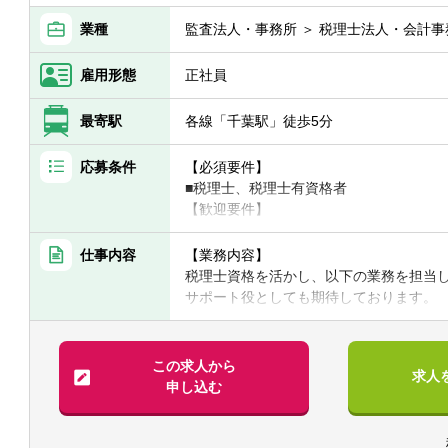
業種
監査法人・事務所 ＞ 税理士法人・会計事
雇用形態
正社員
最寄駅
各線「千葉駅」徒歩5分
応募条件
【必須要件】
■税理士、税理士有資格者
【歓迎要件】
■後輩指導（マネジメント）のご経験
■会計事務所での勤務のご経験
仕事内容
【業務内容】
■事業会社経理業務のご経験
税理士資格を活かし、以下の業務を担当
サポート役としても期待しております。
【求める人物像】
【具体的には】
■チャレンジ精神がある
業務は多岐に渡り、コンサルティング業務
税理士事務所での仕事をお客様に対する
（年間10件以上）にも力を入れています
この求人から
求人
■コツコツ努力できる
チャレンジ意欲のある方には、やってみ
申し込む
■明るい、人と話すのが好き、事務作業が
■税務相談、各種コンサルティング
■ゆくゆくは経営層として活躍していきた
■資産税業務
■各種申告書作成、確定申告業務