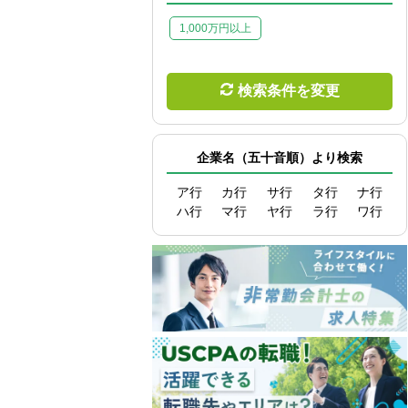
1,000万円以上
検索条件を変更
企業名（五十音順）より検索
ア行
カ行
サ行
タ行
ナ行
ハ行
マ行
ヤ行
ラ行
ワ行