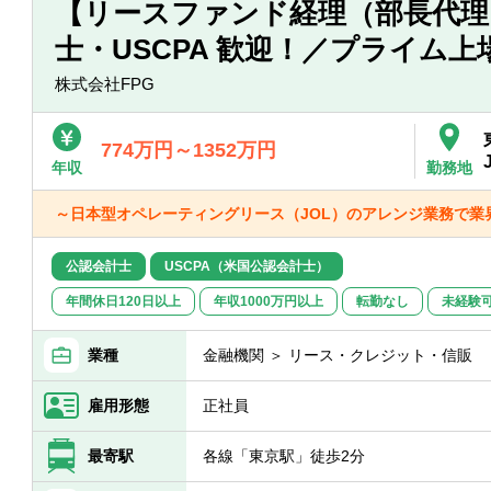
【リースファンド経理（部長代理
士・USCPA 歓迎！／プライム上
株式会社FPG
774万円～1352万円
年収
勤務地
～日本型オペレーティングリース（JOL）のアレンジ業務で業
公認会計士
USCPA（米国公認会計士）
年間休日120日以上
年収1000万円以上
転勤なし
未経験
業種
金融機関 ＞ リース・クレジット・信販
雇用形態
正社員
最寄駅
各線「東京駅」徒歩2分