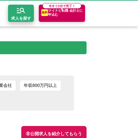
今すぐ
2分で完了！
マイナビ転職 会計士に
無料
申込む
求人を探す
開求人とは？
ちコンテンツ
エリア別求人情報
セスマップ
コンサルティングファーム
関東・首都圏
年収診断
者の転職Q&A
会計事務所・税理士法人
関西
キャリア診断
業会社
年収800万円以上
イド
事業会社
東海
非公開求人を紹介してもらう