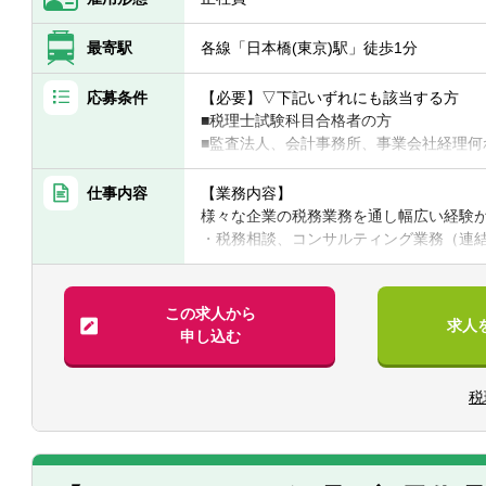
最寄駅
各線「日本橋(東京)駅」徒歩1分
応募条件
【必要】▽下記いずれにも該当する方
■税理士試験科目合格者の方
■監査法人、会計事務所、事業会社経理何
【歓迎】
■税理士資格保有者
仕事内容
【業務内容】
■官報合格者
様々な企業の税務業務を通し幅広い経験
・税務相談、コンサルティング業務（連
・税務デューデリジェンス
・税金計算
・各種税務申告書作成
この求人から
求人
・年末調整、確定申告業務
申し込む
・法人設立に関する手続き及び届出
税
【同社で働くポイント】
・大手・上場企業の税務を経験すること
・一部ではなくクライアントの税務に一