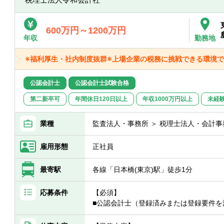
【配属部署】
■経理２部 9名（男性：4名、女性：5名
600万円～1200万円
年収
勤務地
※福利厚生・社内制度抜群※上場企業の税務に挑戦できる環境で
公認会計士
公認会計士試験合格
第二新卒可
年間休日120日以上
年収1000万円以上
未経
業種
監査法人・事務所 ＞ 税理士法人・会計事
雇用形態
正社員
最寄駅
各線「日本橋(東京)駅」徒歩1分
応募条件
【必須】
■公認会計士（登録済みまたは登録要件を