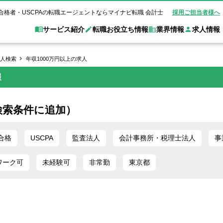
合格者・USCPAの転職エージェントならマイナビ転職 会計士
採用ご担当者様へ
サービス紹介
転職お役立ち情報
業界情報
求人情報
人検索
年収1000万円以上の求人
報
職 会計士とは？
Web面談サービス
非公
転職ガイド
験情報
別求人情報
業界別求人情報
業界トピックス
転職活動お役立
ド
個別転職相談会・セミナー
アク
ポイント
申し込み手順
女性会計士の転職
監査法人
業界情報の記事一覧
転職お役立ち情報
金融機関
検索条件に追加）
質問
キャリアアドバイザーのご紹介
転職の方へ
覧
試験合格
USCPAの転職
会計士が活躍できる転職先
会計士・試験合格
会計事務所・税理士法人
事業会社
れ
転職成功事例
合格
USCPA
監査法人
会計事務所・税理士法人
事
の転職の方へ
の流れ
米国公認会計士）
未経験分野への転職
監査法人
WEB面接完全ガ
ワーク可
未経験可
コンサルティングファー
非常勤
東京都
ム