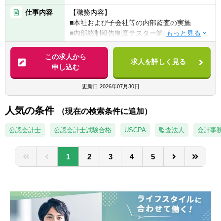
厭わない方
仕事内容
【職務内容】
■本社および子会社等の内部監査の実施
＜歓迎条件＞
■内部統制報告制度テスター業務
■下記いずれかのご経験
■部や課横断の業務改善プロジェクト等への
・金融機関での内部監査経験
参画
この求人から
・金融機関でのリスク管理部門での業務経験
求人を詳しく見る
申し込む
・監査法人での監査・アドバイザリー業務経
※部内に企画品質管理業務やデータ分析業務
験
を行う課もあり、部内異動でこれらの業務を
更新日
2026年07月30日
■公認内部監査人 (CIA) 、公認情報システム
担当することもできます。
監査人 (CISA) 、公認不正検査人 (CFE)等の
※テレワーク勤務も可（現状、週2日以上の出
人気の条件
資格保有者あるいは取得意志のある方
（現在の検索条件に追加）
社が必要です）フレックス利用者も多く、柔
軟な働き方が可能です。
公認会計士
公認会計士試験合格
＜求める人物像＞
USCPA
監査法人
会計事
※将来的に会社の定める業務（出向含む）へ
◆チームで成果をあげることに喜びを感じる
変更されることがあります。
方
1
2
3
4
5
◆業務の改善および高度化意欲の強い方
◆他者と積極的かつ円滑なコミュニケーショ
ンが取れる方