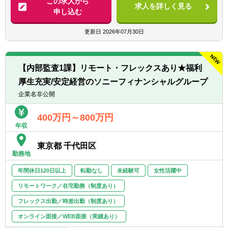
この求人から
受験中の方
求人を詳しく見る
ならびに内部監査結果の分析、評価、経営
申し込む
◆企画または管理セクションでの業務経験が
陣への報告等
ある方
◆内部監査態勢にかかる企画・品質管理（品
更新日
2026年07月30日
◆経営向け提示資料の作成など、経営と接点
質評価、人材配置および育成、定期的内部評
を持つ業務経験がある方
価等）
◆Excelの関数を用いたデータ集計、Wordや
PowerPointで報告資料等作成の業務経験があ
【内部監査1課】リモート・フレックスあり★福利
※部内に内部監査を実施する課、データ分析
る方
厚生充実/安定経営のソニーフィナンシャルグループ
業務を行う課もあり、部内異動でこれらの業
◆内部統制やリスク管理関連の業務経験があ
務を担当することもできます。また、グルー
企業名非公開
る方
プ各社の内部監査部門との交流もあり、銀行
や損保等の知見も活かすことが可能です。
400万円～800万円
＜求める人物像＞
年収
※テレワーク勤務も可（現状、週2日以上の出
◆主体性をもって業務に取り組める方
社が必要です）フレックス利用者も多く、柔
◆業務の改善および高度化意欲の強い方
東京都 千代田区
軟な働き方が可能です。
◆他者と積極的かつ円滑なコミュニケーショ
勤務地
※将来的に会社の定める業務（出向含む）へ
ンが取れる方
変更されることがあります。
年間休日120日以上
転勤なし
未経験可
女性活躍中
◆内部監査に係る知識の習得や能力の研鑽を
厭わない方
リモートワーク／在宅勤務（制度あり）
フレックス出勤／時差出勤（制度あり）
オンライン面接／WEB面接（実績あり）