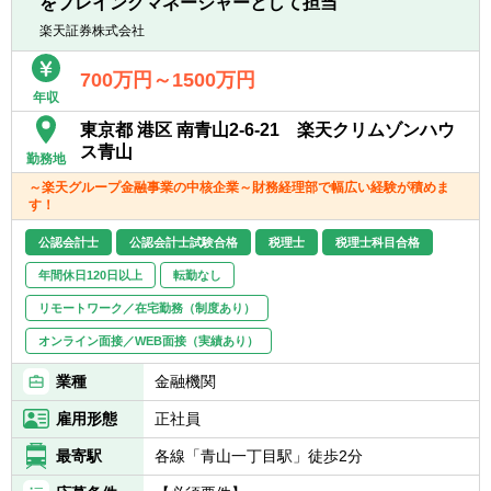
をプレイングマネージャーとして担当
楽天証券株式会社
700万円～1500万円
年収
東京都 港区 南青山2-6-21 楽天クリムゾンハウ
ス青山
勤務地
～楽天グループ金融事業の中核企業～財務経理部で幅広い経験が積めま
す！
公認会計士
公認会計士試験合格
税理士
税理士科目合格
年間休日120日以上
転勤なし
リモートワーク／在宅勤務（制度あり）
オンライン面接／WEB面接（実績あり）
業種
金融機関
雇用形態
正社員
最寄駅
各線「青山一丁目駅」徒歩2分