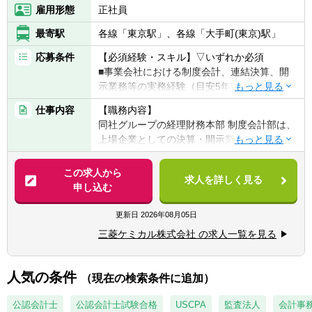
雇用形態
正社員
最寄駅
各線「東京駅」、各線「大手町(東京)駅」
応募条件
【必須経験・スキル】▽いずれか必須
■事業会社における制度会計、連結決算、開
示業務等の実務経験（目安5年以上）
■監査法人における会計監査業務の経験（目
仕事内容
【職務内容】
安5年以上）
同社グループの経理財務本部 制度会計部は、
■語学力：社内外の関係者と、メールや会話
上場企業としての決算・開示業務を担うとと
等を通じて英語でコミュニケーションがとれ
もに、グループ全体の事業活動を適切に「数
ること
字」という形で社会へ発信する役割を担って
この求人から
求人を詳しく見る
います。
申し込む
【歓迎経験・スキル】
■公認会計士
【具体的には】
更新日
2026年08月05日
■IFRS適用企業における制度会計業務経験
三菱ケミカルグループ・三菱ケミカルの制度
■上場企業における連結決算・開示業務経験
三菱ケミカル株式会社 の求人一覧を見る
会計関連業務を担当いただきます。
■有価証券報告書、決算短信等の作成経験
また、単なる決算・開示業務に留まらず、新
■会計方針の策定・運用経験
たな会計基準への対応や会計方針の検討、事
人気の条件
■新会計基準導入プロジェクトへの参画経験
（現在の検索条件に追加）
業部門や経営層との協働を通じて、グループ
■M&A、事業再編、組織再編等に伴う会計論
全体に影響を与える制度会計上の課題解決に
公認会計士
公認会計士試験合格
USCPA
監査法人
会計事
点の検討経験