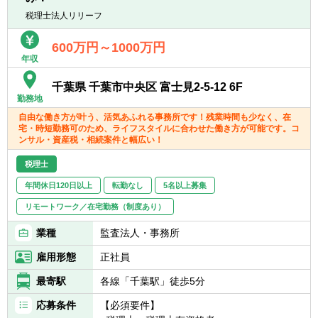
いるので、たとえ税務の経験が浅くても、意
税理士法人リリーフ
欲がある方はぜひ一度ご応募ください！
【主な使用ソフト】
マネーフォワード、freee、弥生、達人、TKC
600万円～1000万円
※その他お客様や職員の要望により導入する
年収
可能性あり
千葉県 千葉市中央区 富士見2-5-12 6F
勤務地
自由な働き方が叶う、活気あふれる事務所です！残業時間も少なく、在
宅・時短勤務可のため、ライフスタイルに合わせた働き方が可能です。コ
ンサル・資産税・相続案件と幅広い！
税理士
年間休日120日以上
転勤なし
5名以上募集
リモートワーク／在宅勤務（制度あり）
業種
監査法人・事務所
雇用形態
正社員
最寄駅
各線「千葉駅」徒歩5分
応募条件
【必須要件】