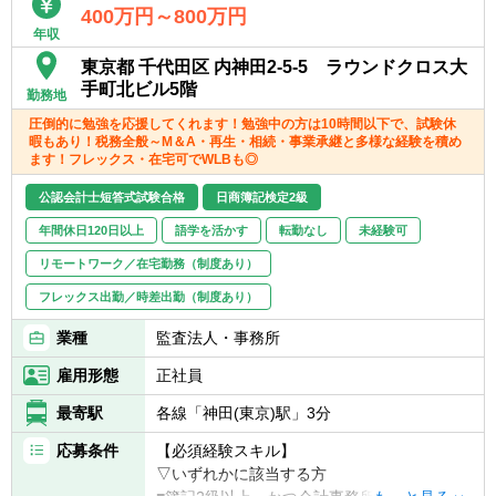
400万円～800万円
年収
東京都 千代田区 内神田2-5-5 ラウンドクロス大
手町北ビル5階
勤務地
圧倒的に勉強を応援してくれます！勉強中の方は10時間以下で、試験休
暇もあり！税務全般～M＆A・再生・相続・事業承継と多様な経験を積め
ます！フレックス・在宅可でWLBも◎
公認会計士短答式試験合格
日商簿記検定2級
年間休日120日以上
語学を活かす
転勤なし
未経験可
リモートワーク／在宅勤務（制度あり）
フレックス出勤／時差出勤（制度あり）
業種
監査法人・事務所
雇用形態
正社員
最寄駅
各線「神田(東京)駅」3分
応募条件
【必須経験スキル】
▽いずれかに該当する方