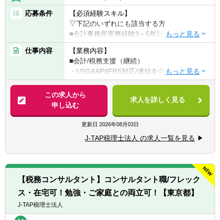
応募条件
【必須経験スキル】
▽下記のいずれにも該当する方
■会計事務所実務経験3～5年以上（法人税申
告書作成経験必須）
仕事内容
【業務内容】
■税理士試験の3科目合格者以上（簿財+法人
■会計/税務支援（継続）
or消費or相続）or公認会計士
・USGAAP/IFRS対応/連結を含む決算業務
・各種任意/法定監査
【歓迎要件】
・税務顧問（税務相談）
この求人から
■金融業界経験のある方
求人を詳しく見る
・法人税/消費税/償却資産税の申告代行
申し込む
・入出金、記帳、給与計算等事務代行
【求める人材】
・資産税（相続対策）コンサルティング
更新日
2026年08月03日
■ 謙虚さと素直さがある方（コミュニケーシ
ョンと協力）
J-TAP税理士法人 の求人一覧を見る
■税務支援（スポット）
■コミュニケーション能力が高く人と信頼関
・個人/相続の申告代行
係を構築できる方（コミュニケーションと協
・税務面の調査（税務DD）
力）
・組織再編ストラクチャーの検討/実行支援
■悪いことも含めあらゆる事象を自己成長機
【税務コンサルタント】コンサルタント職/フレック
会だと捉えることができる（主体性）
ス・在宅可！勉強・ご家庭との両立可！【東京都】
※経験スキルによってお任せする業務は異な
■成長意欲が高い（プロフェッショナリズ
ります。
J-TAP税理士法人
ム）