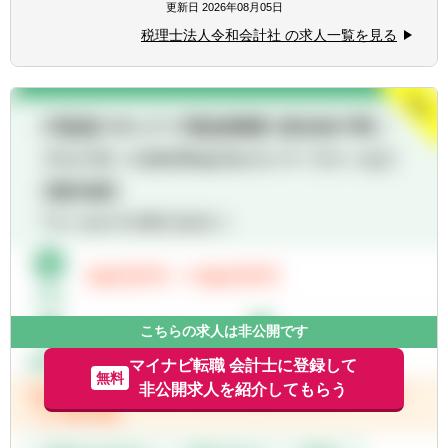
・各種税務申告書作成
更新日
2026年08月05日
ト。
・年末調整、確定申告業務
税理士法人令和会計社 の求人一覧を見る
ご自身の経験を活かしながら、先輩社員と
・法人設立に関する手続き及び届出
2~3名のペアを組み様々な案件を担当してい
ただきます。
【同社で働くポイント】
将来的には、アセットマネジメント業務全般
・大手・上場企業の税務を経験することがで
を担う方として、より裁量の大きな業務にも
きます。
携わっていただきます。
・一部ではなくクライアントの税務に一環し
て携わることができます。
こちらの求人は非公開です
マイナビ転職 会計士に登録して
無料
非公開求人を紹介してもらう