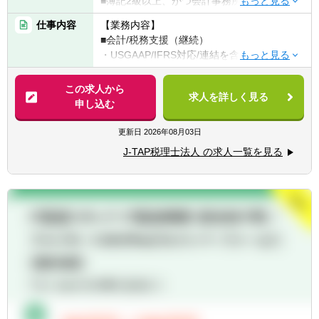
■簿記2級以上、かつ会計事務所or経理実務経
験2年以上（法人税申告書作成経験必須）
仕事内容
【業務内容】
■税理士試験の簿財2科目合格者以上（+法人
■会計/税務支援（継続）
or消費or相続1科目合格者歓迎）or 公認会計
・USGAAP/IFRS対応/連結を含む決算業務
士or 公認会計士試験短答合格者（実務経験な
・各種任意/法定監査
しでも歓迎）
・税務顧問（税務相談）
この求人から
求人を詳しく見る
・法人税/消費税/償却資産税の申告代行
申し込む
【求める人材】
・入出金、記帳、給与計算等事務代行
■ 謙虚さと素直さがある方（コミュニケーシ
・資産税（相続対策）コンサルティング
更新日
2026年08月03日
ョンと協力）
■コミュニケーション能力が高く人と信頼関
J-TAP税理士法人 の求人一覧を見る
■税務支援（スポット）
係を構築できる方（コミュニケーションと協
・個人/相続の申告代行
力）
・税務面の調査（税務DD）
■悪いことも含めあらゆる事象を自己成長機
・組織再編ストラクチャーの検討/実行支援
会だと捉えることができる（主体性）
■成長意欲が高い（プロフェッショナリズ
※経験スキルによってお任せする業務は異な
ム）
ります。
＜在宅勤務について＞
業務に慣れていただくまでは基本的に出社い
ただく前提となり、慣れてきてから最大週1
～2日のリモートワークが可能です。