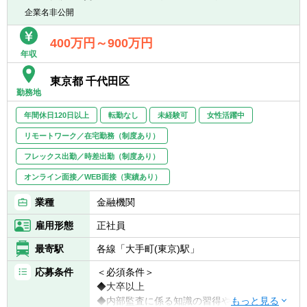
◆他者と積極的かつ円滑なコミュニケーショ
※テレワーク勤務も可（現状、週2日以上の出
企業名非公開
ンが取れる方
社が必要です）フレックス利用者も多く、柔
◆内部監査に係る知識の習得や能力の研鑽を
軟な働き方が可能です。
400万円～900万円
厭わない方
年収
※将来的に会社の定める業務（出向含む）へ
◆業務の改善および高度化意欲の強い方
変更されることがあります。
東京都 千代田区
勤務地
年間休日120日以上
転勤なし
未経験可
女性活躍中
リモートワーク／在宅勤務（制度あり）
フレックス出勤／時差出勤（制度あり）
オンライン面接／WEB面接（実績あり）
業種
金融機関
雇用形態
正社員
最寄駅
各線「大手町(東京)駅」
応募条件
＜必須条件＞
◆大卒以上
◆内部監査に係る知識の習得や能力の研鑽を