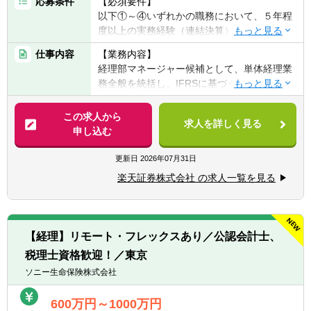
応募条件
【必須要件】
以下①～④いずれかの職務において、５年程
度以上の実務経験（連結決算）がある方
①事業会社または金融機関での連結会計経験
仕事内容
【業務内容】
②監査法人での監査業務経験
経理部マネージャー候補として、単体経理業
③会計事務所での実務経験
務全般を統括し、IFRSに基づく連結決算業
④税理士法人での実務経験
務、海外子会社管理、内部統制の構築・運用
など、幅広い業務をプレイングマネージャー
この求人から
【歓迎経験・スキル】
求人を詳しく見る
として担当していただきます。自らも手を動
申し込む
・金融機関等で上記に該当する業務経験
かしながら、チームを率いて業務効率化や高
・証券会社にて主計業務のご経験がある方
度化を推進し、会社の成長に貢献していただ
更新日
2026年07月31日
・自己資本規制比率の計算を含む監督官庁等
きます。
へのモニタリング報告
楽天証券株式会社 の求人一覧を見る
・会社法上の事業報告・計算書類、連結計算
具体的には…
書類等の作成
・マネジメント業務: チームメンバーの育
・金商法監査、有価証券届出書、有価証券報
成、業務分担、進捗管理
告書、決算短信作成
【経理】リモート・フレックスあり／公認会計士、
・単体の月次・四半期・年次決算業務の統括
・会計監査対応とJ-SOX及び内部統制監査対
税理士資格歓迎！／東京
・連結決算業務（国内外の子会社を担当）の
応
統括
ソニー生命保険株式会社
・会計業務における業務改善、効率化対応
・親会社（楽天証券ホールディングス）への
・新商品開発に関する会計的対応
報告資料作成
600万円～1000万円
・証券外務員資格保有の方