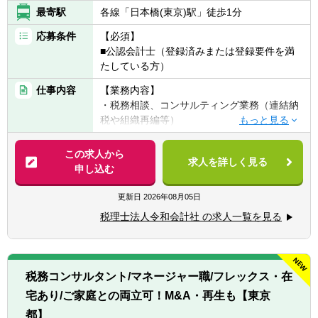
最寄駅
各線「日本橋(東京)駅」徒歩1分
応募条件
【必須】
■公認会計士（登録済みまたは登録要件を満
たしている方）
仕事内容
【業務内容】
・税務相談、コンサルティング業務（連結納
税や組織再編等）
・税金計算
・各種税務申告書作成
この求人から
求人を詳しく見る
・年末調整、確定申告業務
申し込む
・法人設立に関する手続き及び届出
・M＆A業務（税務DD等）
更新日
2026年08月05日
様々な企業の税務業務を通し幅広い経験が積
税理士法人令和会計社 の求人一覧を見る
めます。
※税務関連の業務100％となります。
【同社で働くポイント】
税務コンサルタント/マネージャー職/フレックス・在
・大手・上場企業の税務を経験することがで
宅あり/ご家庭との両立可！M&A・再生も【東京
きます。
・一部ではなくクライアントの税務に一環し
都】