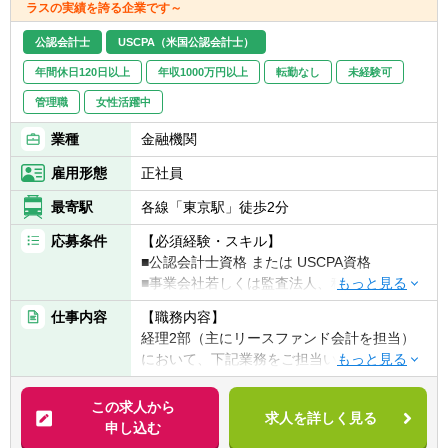
ラスの実績を誇る企業です～
公認会計士
USCPA（米国公認会計士）
年間休日120日以上
年収1000万円以上
転勤なし
未経験可
管理職
女性活躍中
業種
金融機関
雇用形態
正社員
最寄駅
各線「東京駅」徒歩2分
応募条件
【必須経験・スキル】
■公認会計士資格 または USCPA資格
■事業会社若しくは監査法人、税理士法人、
会計事務所等での経理実務経験（10年以上）
仕事内容
【職務内容】
■法人税・消費税等に関する税金計算実務経
経理2部（主にリースファンド会計を担当）
験
において、下記業務をご担当いただきます。
■チームの成長を導くマネジメント・リーダ
ーシップ経験
【具体的には】
この求人から
求人を詳しく見る
■本型オペレーティング・リースの特別目的
申し込む
【歓迎経験・スキル】
会社（SPC）に関する実務（経理処理のみな