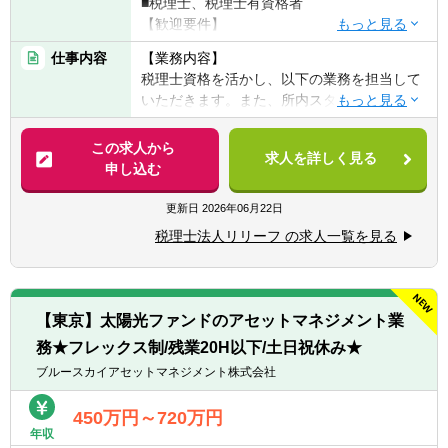
■税理士、税理士有資格者
【歓迎要件】
■後輩指導（マネジメント）のご経験
仕事内容
【業務内容】
■会計事務所での勤務のご経験
税理士資格を活かし、以下の業務を担当して
■事業会社経理業務のご経験
いただきます。また、所内スタッフのサポー
ト役としても期待しております。
【求める人物像】
【具体的には】
この求人から
■チャレンジ精神がある
求人を詳しく見る
業務は多岐に渡り、コンサルティング業務
申し込む
税理士事務所での仕事をお客様に対する「サ
（30～50件程度）や資産税・相続案件（年間
ービス」として捉えられる
10件以上）にも力を入れています。
更新日
2026年06月22日
■コツコツ努力できる
チャレンジ意欲のある方には、やってみたい
■明るい、人と話すのが好き、事務作業が好
税理士法人リリーフ の求人一覧を見る
業務を積極的にお任せ致します！
き、数字にこだわる
■税務相談、各種コンサルティング
■ゆくゆくは経営層として活躍していきたい
■資産税業務
という意欲をお持ちの方
■各種申告書作成、確定申告業務
【東京】太陽光ファンドのアセットマネジメント業
■決算業務、年末調整
※仕事に対する意欲や、上昇志向のある方、
務★フレックス制/残業20H以下/土日祝休み★
■関与先への報告
大歓迎です！人間性を重視しながら採用して
■新規顧客開拓 etc.
ブルースカイアセットマネジメント株式会社
いるので、たとえ税務の経験が浅くても、意
欲がある方はぜひ一度ご応募ください！
【主な使用ソフト】
450万円～720万円
年収
マネーフォワード、freee、弥生、達人、TKC