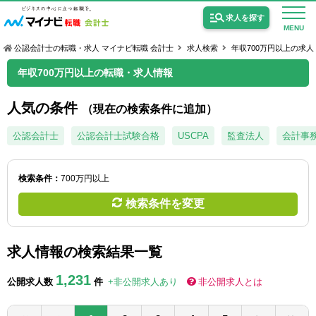
求人を探す
MENU
公認会計士の転職・求人 マイナビ転職 会計士
求人検索
年収700万円以上の求人
年収700万円以上の転職・求人情報
人気の条件
（現在の検索条件に追加）
公認会計士の求人
公認会計士
公認会計士試験合格
USCPA
監査法人
会計事
監査法人の求人
検索条件：
700万円以上
公認会計士試験合格向けの求人
検索条件を変更
USCPA（米国公認会計士）の求人
求人情報の検索結果一覧
女性会計士の転職
1,231
公開求人数
件
+非公開求人あり
非公開求人とは
個別転職相談会・セミナー