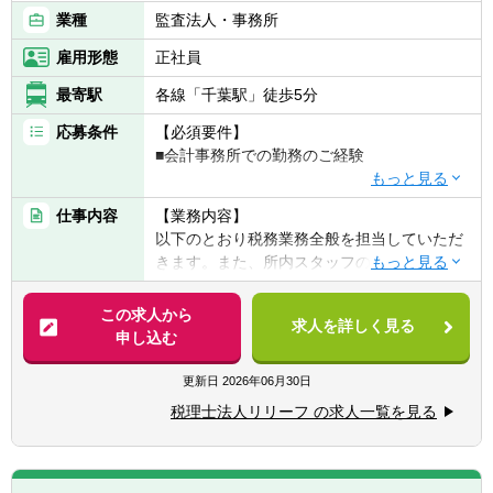
業種
監査法人・事務所
雇用形態
正社員
最寄駅
各線「千葉駅」徒歩5分
応募条件
【必須要件】
■会計事務所での勤務のご経験
【歓迎要件】
仕事内容
【業務内容】
■後輩指導（マネジメント）のご経験
以下のとおり税務業務全般を担当していただ
■税理士科目合格/簿記等の資格をお持ちの方
きます。また、所内スタッフのサポート役と
しても期待しております。
【求める人物像】
【具体的には】
この求人から
■チャレンジ精神がある
求人を詳しく見る
業務は多岐に渡り、コンサルティング業務
申し込む
税理士事務所での仕事をお客様に対する「サ
（30～50件程度）や資産税・相続案件（年間
ービス」として捉えられる
10件以上）にも力を入れています。
更新日
2026年06月30日
■コツコツ努力できる
チャレンジ意欲のある方には、やってみたい
■明るい、人と話すのが好き、事務作業が好
税理士法人リリーフ の求人一覧を見る
業務を積極的にお任せ致します！
き、数字にこだわる
■税務相談、各種コンサルティング
■ゆくゆくは経営層として活躍していきたい
■資産税業務
という意欲をお持ちの方
■各種申告書作成、確定申告業務