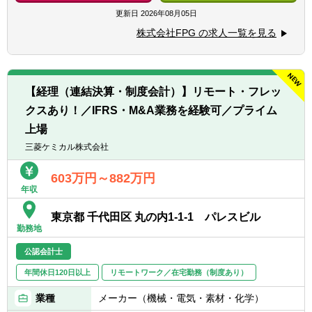
■税務申告書作成やＳＰＣ会計の業務経験
らず、会社設立から投資家への報告書作成、
更新日
2026年08月05日
■業務・事務処理に関してシステム導入やツ
税務申告に至るまで）
ール活用による業務効率化等を実現した経験
株式会社FPG の求人一覧を見る
■チームメンバーの指導・育成、業務の進捗
■金融商品取引法の開示業務経験
管理を通じた組織体制の強化
■新規金融商品の組成支援を含む経理全般に
【求める人物像】
関する管理業務の推進
■自発的に業務を推進し、組織の目標に対し
【経理（連結決算・制度会計）】リモート・フレッ
て高い意識を持つ方
クスあり！／IFRS・M&A業務を経験可／プライム
【仕事の魅力】
■業務効率の向上に関して、高い意識で仕事
■業容拡大中の上場企業（東証プライム市
上場
に取り組むことができる方
場）で、専門性を高めることができる環境で
三菱ケミカル株式会社
■チーム全体を牽引し、変化に柔軟に対応で
す。
きる方
■リースファンド会計を担当する経理2部で中
603万円～882万円
■改善提案を行い、組織の成長に貢献できる
核的な役割を担い、若手社員の育成を通じて
年収
方
組織の成長に直接貢献できます。
■協調性がありコミュニケーション能力が高
■ＳＰＣ会計や信託会計など幅広い金融商品
東京都 千代田区 丸の内1-1-1 パレスビル
い方
勤務地
に関する会計知識や税務知識を深めることが
できます。
公認会計士
年間休日120日以上
リモートワーク／在宅勤務（制度あり）
【配属部署】
■経理２部 9名（男性：4名、女性：5名）
業種
メーカー（機械・電気・素材・化学）