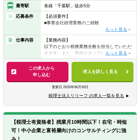
最寄駅
各線「千葉駅」徒歩5分
応募条件
【必須要件】
■事業会社経理業務のご経験
【歓迎要件】
仕事内容
【業務内容】
■後輩指導（マネジメント）のご経験
以下のとおり税務業務全般を担当していただ
■税理士科目合格/簿記等の資格をお持ちの方
きます。また、所内スタッフのサポート役と
しても期待しております。
【求める人物像】
【具体的には】
この求人から
■チャレンジ精神がある
求人を詳しく見る
業務は多岐に渡り、コンサルティング業務
申し込む
税理士事務所での仕事をお客様に対する「サ
（30～50件程度）や資産税・相続案件（年間
ービス」として捉えられる
10件以上）にも力を入れています。
更新日
2026年06月30日
■コツコツ努力できる
チャレンジ意欲のある方には、やってみたい
■明るい、人と話すのが好き、事務作業が好
税理士法人リリーフ の求人一覧を見る
業務を積極的にお任せ致します！
き、数字にこだわる
■税務相談、各種コンサルティング
■ゆくゆくは経営層として活躍していきたい
■資産税業務
という意欲をお持ちの方
■各種申告書作成、確定申告業務
【税理士有資格者】残業月10時間以下！在宅・時短
■決算業務、年末調整
※仕事に対する意欲や、上昇志向のある方、
可！中小企業と富裕層向けのコンサルティングに強
■関与先への報告
大歓迎です！人間性を重視しながら採用して
■新規顧客開拓 etc.
み！