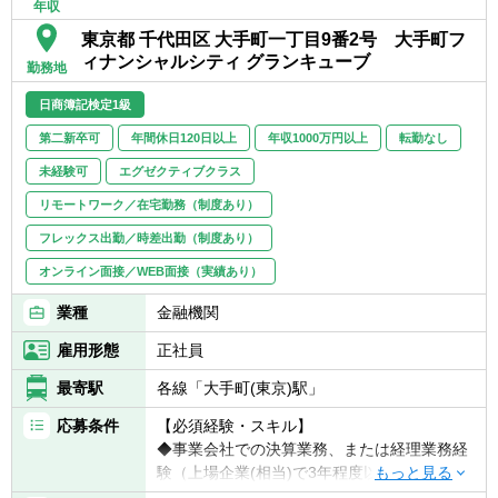
年収
・金融庁への報告資料作成
・英語スキル（メール等、海外子会社とのや
・決算短信などの作成
東京都 千代田区 大手町一丁目9番2号 大手町フ
り取りで使用します）
・税務申告
ィナンシャルシティ グランキューブ
勤務地
・内部統制の構築・運用
【求める人物像】
・各種プロジェクトへの参画 など
日商簿記検定1級
・経理の経験を活かして、もっと成長したい
※ 楽天証券ホールディングスの経理業務も兼
方
第二新卒可
年間休日120日以上
年収1000万円以上
転勤なし
務していただきます。
・チームワークを大切にできる方
未経験可
エグゼクティブクラス
・変化を楽しめる、前向きな方
【組織】
・新しい知識を学ぶことに意欲的な方
リモートワーク／在宅勤務（制度あり）
所属は財務企画本部 経理部
・「言われたことをやる」だけでなく、自分
フレックス出勤／時差出勤（制度あり）
で考えて行動できる方
オンライン面接／WEB面接（実績あり）
※TOEICスコア未保有の方は、入社後TOEIC
業種
金融機関
スコアを取得いただきます
雇用形態
正社員
最寄駅
各線「大手町(東京)駅」
応募条件
【必須経験・スキル】
◆事業会社での決算業務、または経理業務経
験（上場企業(相当)で3年程度以上）
◆監査法人・税理士法人での業務経験