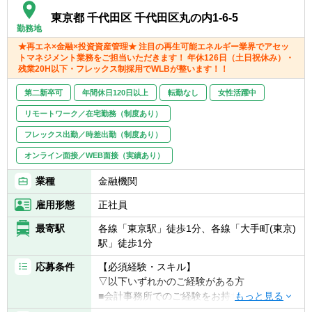
※その他お客様や職員の要望により導入する
東京都 千代田区 千代田区丸の内1-6-5
可能性あり
勤務地
★再エネ×金融×投資資産管理★ 注目の再生可能エネルギー業界でアセッ
トマネジメント業務をご担当いただきます！ 年休126日（土日祝休み）・
残業20H以下・フレックス制採用でWLBが整います！！
第二新卒可
年間休日120日以上
転勤なし
女性活躍中
リモートワーク／在宅勤務（制度あり）
フレックス出勤／時差出勤（制度あり）
オンライン面接／WEB面接（実績あり）
業種
金融機関
雇用形態
正社員
最寄駅
各線「東京駅」徒歩1分、各線「大手町(東京)
駅」徒歩1分
応募条件
【必須経験・スキル】
▽以下いずれかのご経験がある方
■会計事務所でのご経験をお持ちの方
■法律事務所でのご経験をお持ちの方