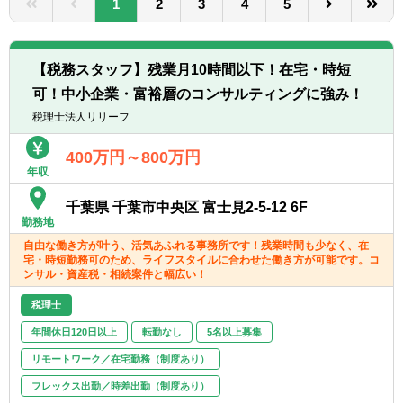
1
2
3
4
5
転職お役立ち情報
ご利用ガイド
【税務スタッフ】残業月10時間以下！在宅・時短
非公開求人とは？
可！中小企業・富裕層のコンサルティングに強み！
税理士法人リリーフ
サービス紹介
400万円～800万円
転職お役立ち情報
年収
業界情報
千葉県 千葉市中央区 富士見2-5-12 6F
勤務地
求人情報
自由な働き方が叶う、活気あふれる事務所です！残業時間も少なく、在
宅・時短勤務可のため、ライフスタイルに合わせた働き方が可能です。コ
ンサル・資産税・相続案件と幅広い！
税理士
年間休日120日以上
転勤なし
5名以上募集
リモートワーク／在宅勤務（制度あり）
フレックス出勤／時差出勤（制度あり）