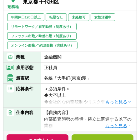
東京都 千代田区
勤務地
年間休日120日以上
転勤なし
未経験可
女性活躍中
リモートワーク／在宅勤務（制度あり）
フレックス出勤／時差出勤（制度あり）
オンライン面接／WEB面接（実績あり）
業種
金融機関
雇用形態
正社員
最寄駅
各線「大手町(東京)駅」
応募条件
＜必須条件＞
◆大卒以上
◆全社的な内部統制やリスク管理に係る業務
に興味がある方
仕事内容
【職務内容】
内部監査態勢の整備・確立に関連する以下の
＜歓迎条件＞
業務
◆金融機関における監査等の業務経験者
◆内部監査基本・関連規程及び内部監査計画
◆CIA等の内部監査関連資格保有者あるいは
の策定