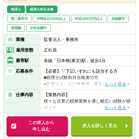
アセットマネジメント業務を円滑に進めるた
めの業務全般をお任せします。
税理士
税理士科目合格
第二新卒可
年間休日120日以上
年収1000万円以上
未経験可
◎事業計画・予算の策定と稼働状況の分析・
予実管理
管理職
女性活躍中
◎投資家、金融機関に対する事業実績の報
業種
監査法人・事務所
告、運営方針に関する提言と調整
◎関係省庁、電力会社、会計事務所、地権者
雇用形態
正社員
など発電所運営を取り巻く一連の関係者との
各種調整、届出、報告、交渉に関する業務
最寄駅
各線「日本橋(東京)駅」徒歩1分
◎ファンド運営に係る管理業務全般及び会計
応募条件
【必要】▽下記いずれにも該当する方
業務支援（キャッシュフロー管理、支払指
■税理士試験科目合格者の方
図）
■監査法人、会計事務所、事業会社経理何れ
◎発電所の維持・修繕の管理、保険請求業
かの経験を有する方となります。
務、現地視察
仕事内容
【業務内容】
【歓迎】
◎コンプライアンス遵守に必要な各種情報の
様々な企業の税務業務を通し幅広い経験が積
■税理士資格保有者
管理
めます。
■官報合格者
◎私募ファンド組成（各種デューデリジェン
・税務相談、コンサルティング業務（連結納
ス、アクイジション業務）
税や組織再編等）
この求人から
求人を詳しく見る
・税務デューデリジェンス
申し込む
【入社後の流れ】
・税金計算
これまでの経験やスキルに応じて業務スター