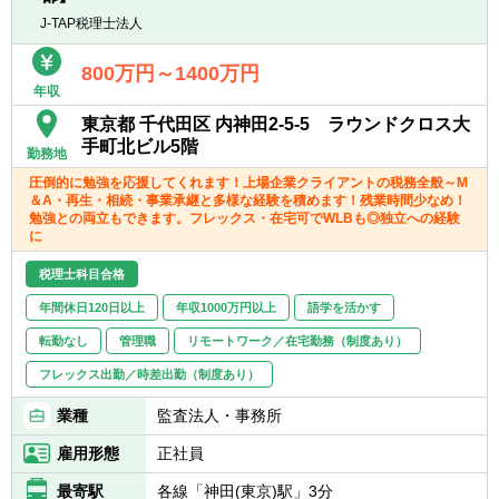
て携わることができます。
J-TAP税理士法人
800万円～1400万円
年収
東京都 千代田区 内神田2-5-5 ラウンドクロス大
手町北ビル5階
勤務地
圧倒的に勉強を応援してくれます！上場企業クライアントの税務全般～M
＆A・再生・相続・事業承継と多様な経験を積めます！残業時間少なめ！
勉強との両立もできます。フレックス・在宅可でWLBも◎独立への経験
に
税理士科目合格
年間休日120日以上
年収1000万円以上
語学を活かす
転勤なし
管理職
リモートワーク／在宅勤務（制度あり）
フレックス出勤／時差出勤（制度あり）
業種
監査法人・事務所
雇用形態
正社員
最寄駅
各線「神田(東京)駅」3分