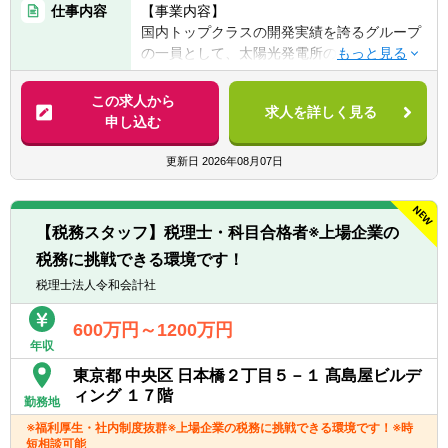
仕事内容
【事業内容】
■事業会社での経理・財務のご経験をお持ち
国内トップクラスの開発実績を誇るグループ
の方
の一員として、太陽光発電所のアセットマネ
■金融機関（銀行、証券、資産運用など）で
ジメントサービスを提供する同社。再生可能
のご経験をお持ちの方
エネルギーへの関心が高まる中、当社への依
この求人から
■再生可能エネルギー関係でのご経験をお持
求人を詳しく見る
頼も増加傾向にあり、安定した成長を続けて
申し込む
ちの方
います。基礎からしっかり学べる教育体制が
整っており、様々なメンバーが多数活躍中。
更新日
2026年08月07日
【歓迎経験・スキル】
今後のさらなる事業拡大を見据え、当社を支
■普通自動車免許（AT限定可）
える事務スタッフを募集することとなりまし
た。
【求める人物像】
【税務スタッフ】税理士・科目合格者※上場企業の
■柔軟な対応ができる方
税務に挑戦できる環境です！
【業務内容】
■周囲とのコミュニケーションが得意な方
太陽光発電所のアセットマネジメントに関す
税理士法人令和会計社
■新しい業務に意欲的に取り組める方
る業務全般をお任せします。ファンドの運営
や資金管理などを担っていただきます。
600万円～1200万円
年収
【組織構成】
東京都 中央区 日本橋２丁目５－１ 髙島屋ビルデ
■13名（男女比＝4:6）
ィング １７階
勤務地
※福利厚生・社内制度抜群※上場企業の税務に挑戦できる環境です！※時
【具体的には】
短相談可能