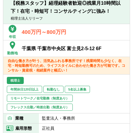
【税務スタッフ】経理経験者歓迎◎残業月10時間以
■決算業務、年末調整
※仕事に対する意欲や、上昇志向のある方、
下！在宅・時短可！コンサルティングに強み！
■関与先への報告
大歓迎です！人間性を重視しながら採用して
■新規顧客開拓 etc.
税理士法人リリーフ
いるので、たとえ税務の経験が浅くても、意
欲がある方はぜひ一度ご応募ください！
【主な使用ソフト】
400万円～800万円
年収
マネーフォワード、freee、弥生、達人、TKC
※その他お客様や職員の要望により導入する
千葉県 千葉市中央区 富士見2-5-12 6F
可能性あり
勤務地
自由な働き方が叶う、活気あふれる事務所です！残業時間も少なく、在
宅・時短勤務可のため、ライフスタイルに合わせた働き方が可能です。コ
ンサル・資産税・相続案件と幅広い！
税理士
年間休日120日以上
転勤なし
5名以上募集
リモートワーク／在宅勤務（制度あり）
フレックス出勤／時差出勤（制度あり）
業種
監査法人・事務所
雇用形態
正社員