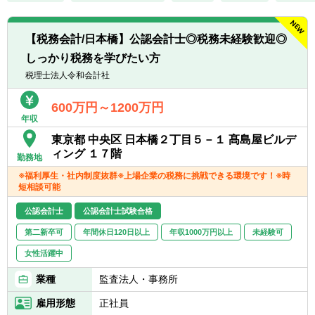
も携わっていただきます。
■監査法人との協議・折衝経験
中長期的には、ご本人の適性・キャリアイメ
■海外子会社を含むグローバル会計業務経験
ージも踏まえ、制度会計に限定せず、経営管
【税務会計/日本橋】公認会計士◎税務未経験歓迎◎
理・事業管理・財務などの領域も含めた経
しっかり税務を学びたい方
理・財務部門内でのご活躍を想定していま
税理士法人令和会計社
す。
■IFRS連結決算
600万円～1200万円
■会社法決算
年収
■金融商品取引法に基づくディスクロージャ
ー業務
東京都 中央区 日本橋２丁目５－１ 髙島屋ビルデ
■M&A・組織再編等のプロジェクト業務にお
ィング １７階
勤務地
ける会計論点の検討 等
※福利厚生・社内制度抜群※上場企業の税務に挑戦できる環境です！※時
短相談可能
【テレワークの利用頻度】
テレワーク中心となっておりますが、業務の
公認会計士
公認会計士試験合格
必要に応じて出社の機会があります。（出社
第二新卒可
年間休日120日以上
年収1000万円以上
未経験可
に制約があるわけではありません）
女性活躍中
業種
監査法人・事務所
雇用形態
正社員