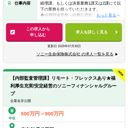
仕事内容
経理課、もしくは決算業務1課又は2課にて以
下の業務を担っていただきます。
【以下の経験あれば、なお可】
◆経費関連業務（経費伝票処理及び支払処
◆公認会計士、税理士資格あればなお可
理）
◆金融機関での就業経験不問
◆固定資産管理業務（有形・無形）及びリー
この求人から
◆税務関連業務従事経験が長ければなお可
求人を詳しく見る
ス取引関連業務
申し込む
◆組織のマネジメント経験あればなお可
◆日本会計基準及びIFRS会計基準に基づく決
◆有価証券報告書作成経験あればなお可
算業務
更新日
2026年07月30日
◆税務（法人税等）申告書作成経験あればな
◆各種開示資料作成
お可
ソニー生命保険株式会社 の求人一覧を見る
◆税務申告業務
◆財務報告に係る内部統制評価制度に対する
◆資産の自己査定 など
実務経験あればなお可
※将来的に会社の定める業務（出向含む）へ
◆IFRS導入に関する業務経験あればなお可
変更されることがあります。
◆経理システムの導入や子会社の設立・買収
【内部監査管理課】リモート・フレックスあり★福
等のプロジェクトにおける経理部門主担当経
利厚生充実/安定経営のソニーフィナンシャルグルー
験あればなお可
プ
企業名非公開
500万円～900万円
年収