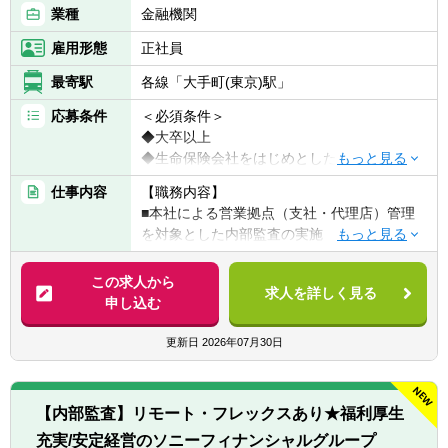
業種
金融機関
雇用形態
正社員
最寄駅
各線「大手町(東京)駅」
応募条件
＜必須条件＞
◆大卒以上
◆生命保険会社をはじめとした金融機関にお
ける業務経験
仕事内容
【職務内容】
■本社による営業拠点（支社・代理店）管理
＜歓迎条件＞
を対象とした内部監査の実施
◆生命保険会社における営業管理職経験
■保険契約管理、保険金等支払管理を対象と
◆生命保険の募集管理・保険契約管理・保険
した内部監査の実施
この求人から
金支払に係る業務経験
求人を詳しく見る
■営業拠点の内部管理態勢等を対象としたモ
申し込む
◆その他マネジメント経験
ニタリングの実施
◆監査業務経験
■部や課横断の業務改善・高度化プロジェク
更新日
2026年07月30日
◆公認内部監査人(CIA)、公認不正検査士
ト等への参画
(CFE)等の資格保有者あるいは取得意志のあ
る方
※部内に企画品質管理業務やデータ分析業務
【内部監査】リモート・フレックスあり★福利厚生
を行う課もあり、部内異動でこれらの業務を
＜求める人物像＞
充実/安定経営のソニーフィナンシャルグループ
担当することもできます。