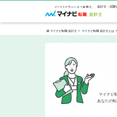
会計士・試験
マイナビ転職 会計士
マイナビ転職 会計士とは
マイナビ転
ご状況別
会計士試
保有資格
ご利用ガイ
年齢別転職
受験資格・
公認会計士
よくあるご
はじめての
試験科目一
公認会計士
サービス紹介
転職お役立ち情報
業界情報
ご利用の流
2回目以降
試験合格後
USCPA（
求人情報
マイナビ
あなたの転