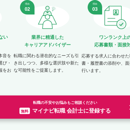
理由
理由
02
03
ない
業界に精通した
ワンランク上
キャリアアドバイザー
応募書類・面接
本音を
転職に関わる潜在的なニーズも引
応募する求人に合わせた
選び・
き出しつつ、多様な選択肢や新た
書・履歴書の添削や、面
報をお
な可能性をご提案します。
行います。
転職の不安やお悩みもご相談ください
マイナビ転職 会計士に登録する
無料