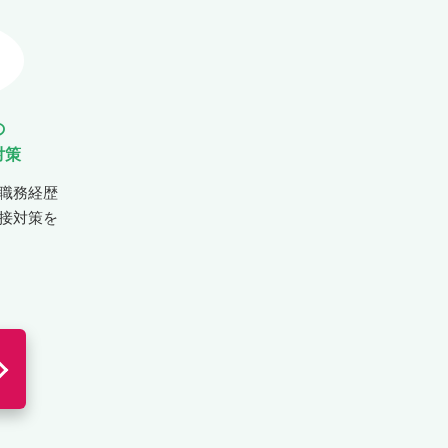
の
対策
職務経歴
接対策を