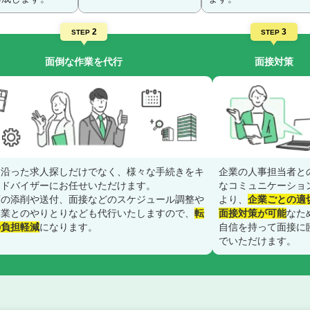
2
3
STEP
STEP
面倒な作業を代行
面接対策
に沿った求人探しだけでなく、様々な手続きをキ
企業の人事担当者と
アドバイザーにお任せいただけます。
なコミュニケーショ
類の添削や送付、面接などのスケジュール調整や
より、
企業ごとの適
企業とのやりとりなども代行いたしますので、
転
面接対策が可能
なた
の負担軽減
になります。
自信を持って面接に
でいただけます。