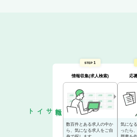
1
STEP
情報収集(求人検索)
応
転職サイト
数百件とある求人の中か
気にな
ら、気になる求人をご自
ったら
身で探します。
歴書を