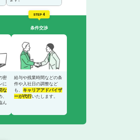
4
STEP
条件交渉
の密
給与や残業時間などの条
ンに
件や入社日の調整など
切な
も、
キャリアアドバイザ
め、
ーが代行
いたします。
臨ん