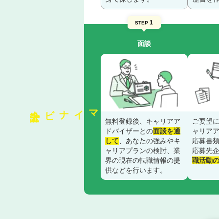
1
STEP
面談
会計士
マイナビ
ご要望
無料登録後、キャリアア
ャリア
ドバイザーとの
面談を通
応募書
して
、あなたの強みやキ
応募先
ャリアプランの検討、業
職活動
界の現在の転職情報の提
供などを行います。