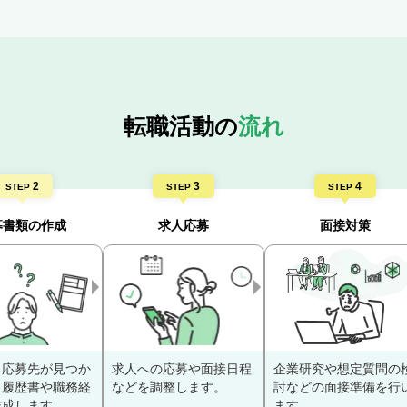
転職活動の
流れ
2
3
4
STEP
STEP
STEP
募書類の作成
求人応募
面接対策
る応募先が見つか
求人への応募や面接日程
企業研究や想定質問の
、履歴書や職務経
などを調整します。
討などの面接準備を行
作成します。
ます。