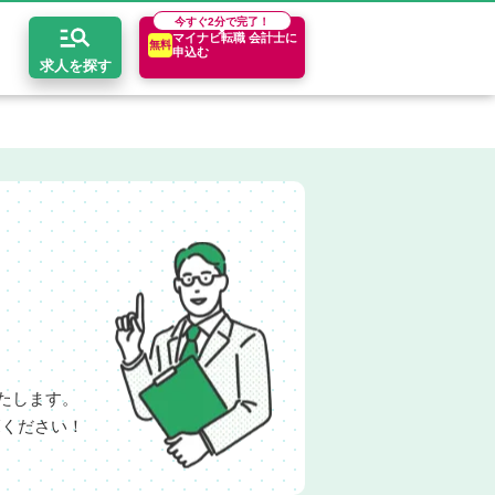
今すぐ
2分で完了！
マイナビ転職 会計士に
無料
申込む
求人を探す
開求人とは？
ちコンテンツ
エリア別求人情報
セスマップ
コンサルティングファーム
関東・首都圏
年収診断
者の転職Q&A
会計事務所・税理士法人
関西
キャリア診断
イド
事業会社
東海
たします。
覧ください！