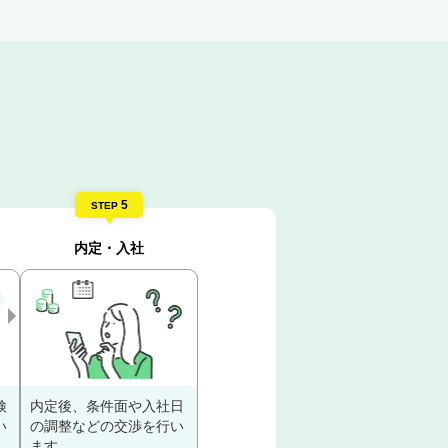
5
STEP
内定・入社
検
内定後、条件面や入社日
い
の調整などの交渉を行い
ます。