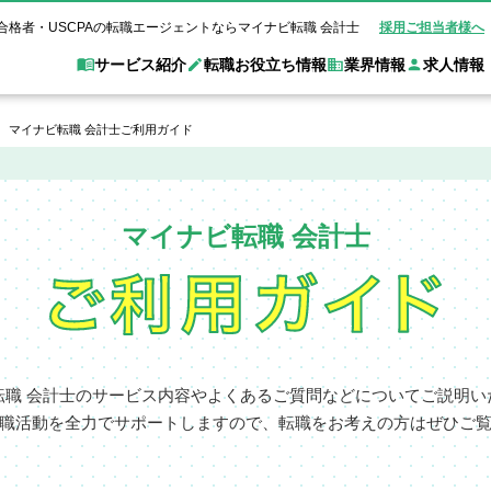
合格者・USCPAの転職エージェントならマイナビ転職 会計士
採用ご担当者様へ
サービス紹介
転職お役立ち情報
業界情報
求人情報
マイナビ転職 会計士ご利用ガイド
職 会計士とは？
Web面談サービス
非公
転職ガイド
験情報
別求人情報
業界別求人情報
業界トピックス
転職活動お役立
ド
個別転職相談会・セミナー
アク
マイナビ転職 会計士
ポイント
申し込み手順
女性会計士の転職
監査法人
業界情報の記事一覧
転職お役立ち情報
金融機関
質問
キャリアアドバイザーのご紹介
転職の方へ
覧
試験合格
USCPAの転職
会計士が活躍できる転職先
会計士・試験合格
会計事務所・税理士法人
事業会社
れ
転職成功事例
の転職の方へ
の流れ
米国公認会計士）
未経験分野への転職
監査法人
WEB面接完全ガ
コンサルティングファー
ム
転職 会計士のサービス内容やよくあるご質問などについてご説明い
職活動を全力でサポートしますので、転職をお考えの方はぜひご