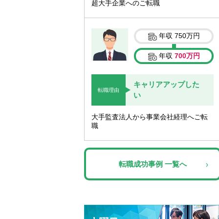
超大手企業へのご転職
年収
750万円
年収
700万円
キャリアアップした
転職理由
い
大手監査法人から事業会社経理へご転
職
転職成功事例 一覧へ
›