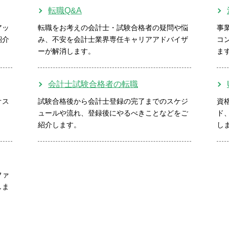
転職Q&A
アッ
転職をお考えの会計士・試験合格者の疑問や悩
事
紹介
み、不安を会計士業界専任キャリアアドバイザ
コ
ーが解消します。
ま
会計士試験合格者の転職
オス
試験合格後から会計士登録の完了までのスケジ
資
ュールや流れ、登録後にやるべきことなどをご
ド
紹介します。
し
ファ
しま