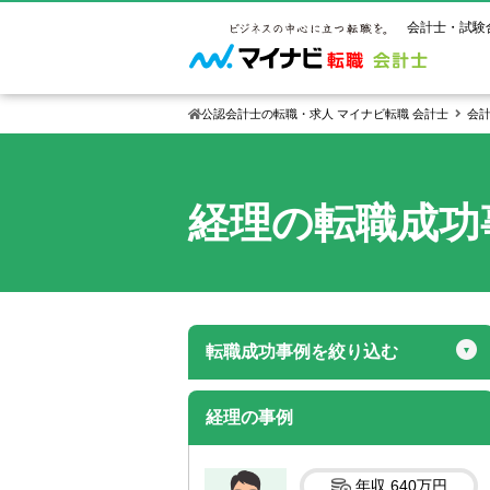
会計士・試験
公認会計士の転職・求人 マイナビ転職 会計士
会
マイナビ転
ご状況別
会計士試
保有資格
経理
の転職成功
ご利用ガイ
年齢別転職
受験資格・
公認会計士
よくあるご
はじめての
試験科目一
公認会計士
サービス紹介
転職お役立ち情報
業界情報
ご利用の流
2回目以降
試験合格後
USCPA（
求人情報
転職成功事例を絞り込む
経理の事例
年収
640万円