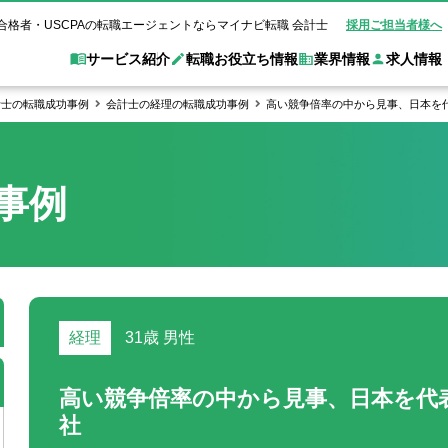
合格者・USCPAの転職エージェントならマイナビ転職 会計士
採用ご担当者様へ
サービス紹介
転職お役立ち情報
業界情報
求人情報
計士の転職成功事例
会計士の経理の転職成功事例
高い競争倍率の中から見事、日本を
職 会計士とは？
Web面談サービス
非公
転職ガイド
験情報
別求人情報
業界別求人情報
業界トピックス
転職活動お役立
事例
ド
個別転職相談会・セミナー
アク
ポイント
申し込み手順
女性会計士の転職
監査法人
業界情報の記事一覧
転職お役立ち情報
金融機関
質問
キャリアアドバイザーのご紹介
転職の方へ
覧
試験合格
USCPAの転職
会計士が活躍できる転職先
会計士・試験合格
会計事務所・税理士法人
事業会社
れ
転職成功事例
の転職の方へ
の流れ
米国公認会計士）
未経験分野への転職
監査法人
WEB面接完全ガ
コンサルティングファー
経理
31歳
男性
ム
高い競争倍率の中から見事、日本を代
社