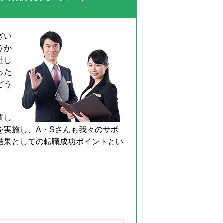
ざい
うか
社し
った
どう
関し
を実施し、A・Sさんも我々のサポ
結果としての転職成功ポイントとい