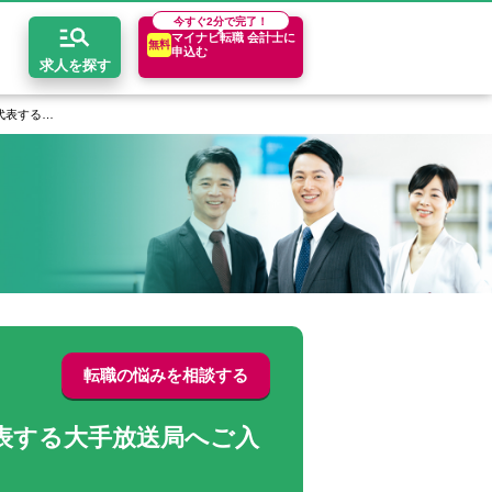
今すぐ
2分で完了！
マイナビ転職 会計士に
無料
申込む
求人を探す
代表する…
開求人とは？
ちコンテンツ
エリア別求人情報
セスマップ
コンサルティングファーム
関東・首都圏
年収診断
者の転職Q&A
会計事務所・税理士法人
関西
キャリア診断
イド
事業会社
東海
転職の悩みを相談する
表する大手放送局へご入