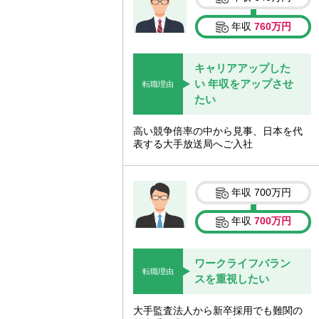
年収
760万円
キャリアアップした
い 年収をアップさせ
転職理由
たい
高い競争倍率の中から見事、日本を代
表する大手放送局へご入社
年収
700万円
年収
700万円
ワークライフバラン
転職理由
スを重視したい
大手監査法人から新卒採用でも難関の