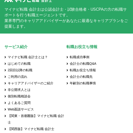
マイナビ転職 会計士は公認会計士・試験合格者・USCPAの方の転職サ
ポートを行う転職エージェントです。
業界専門のキャリアアドバイザーがあなたに最適なキャリアプランをご
提案します。
サービス紹介
転職お役立ち情報
マイナビ転職 会計士とは？
転職成功事例
はじめての転職
会計士の転職Q&A
2回目以降の転職
転職お役立ち情報
ご利用の流れ
会計士の転職先
キャリアアドバイザーのご紹介
年齢別の転職事情
非公開求人とは
個別転職相談会
よくあるご質問
Web面談サービス
【関東・首都圏版】マイナビ転職 会計
士
【関西版】マイナビ転職 会計士