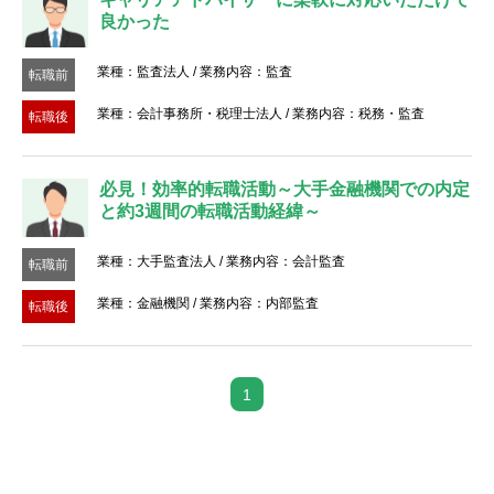
転職お役立ち情報
良かった
ご利用ガイド
業種：監査法人 / 業務内容：監査
転職前
非公開求人とは？
業種：会計事務所・税理士法人 / 業務内容：税務・監査
転職後
サービス紹介
必見！効率的転職活動～大手金融機関での内定
転職お役立ち情報
と約3週間の転職活動経緯～
業界情報
業種：大手監査法人 / 業務内容：会計監査
転職前
求人情報
業種：金融機関 / 業務内容：内部監査
転職後
1