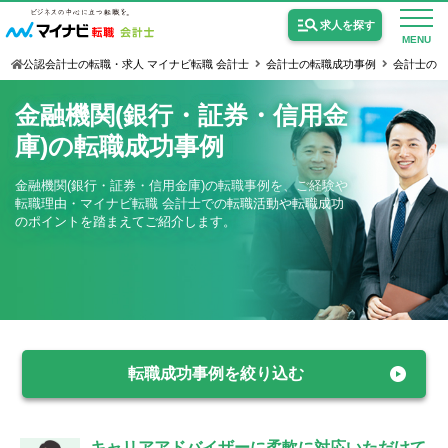
求人を探す
MENU
公認会計士の転職・求人 マイナビ転職 会計士
会計士の転職成功事例
会計士の金
金融機関(銀行・証券・信用金
庫)の転職成功事例
金融機関(銀行・証券・信用金庫)の転職事例を、ご経験や
公認会計士の求人
転職理由・マイナビ転職 会計士での転職活動や転職成功
のポイントを踏まえてご紹介します。
監査法人の求人
公認会計士試験合格向けの求人
USCPA（米国公認会計士）の求人
転職成功事例を絞り込む
女性会計士の転職
個別転職相談会・セミナー
キャリアアドバイザーに柔軟に対応いただけて