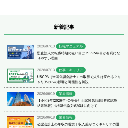
新着記事
2026/07/13
転職マニュアル
監査法人の転職時期の狙い目は？3〜5年目が有利にな
りやすい理由
2026/07/13
仕事・キャリア
USCPA（米国公認会計士）の取得で人生は変わる？キ
ャリアのへの影響と可能性を解説
2026/06/19
業界情報
【令和8年(2026年) 公認会計士試験第Ⅱ回短答式試験
結果速報】令和8年論文式試験に向けて
2026/06/18
業界情報
公認会計士の年収の現実｜収入差がつくキャリアの選