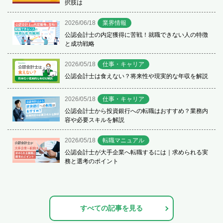
択肢は
2026/06/18
業界情報
公認会計士の内定獲得に苦戦！就職できない人の特徴
と成功戦略
2026/05/18
仕事・キャリア
公認会計士は食えない？将来性や現実的な年収を解説
2026/05/18
仕事・キャリア
公認会計士から投資銀行への転職はおすすめ？業務内
容や必要スキルを解説
2026/05/18
転職マニュアル
公認会計士が大手企業へ転職するには｜求められる実
務と選考のポイント
すべての記事を見る