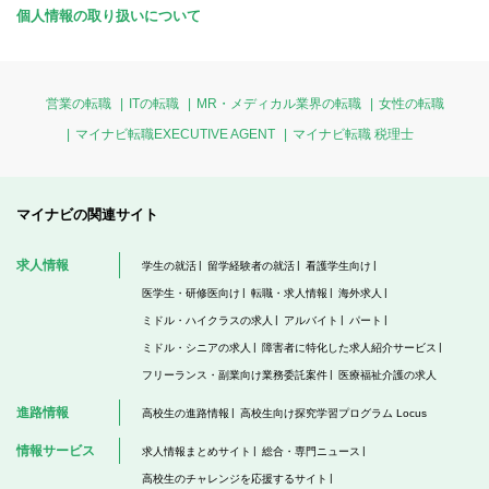
個人情報の取り扱いについて
営業の転職
ITの転職
MR・メディカル業界の転職
女性の転職
マイナビ転職EXECUTIVE AGENT
マイナビ転職 税理士
マイナビの関連サイト
求人情報
学生の就活
留学経験者の就活
看護学生向け
医学生・研修医向け
転職・求人情報
海外求人
ミドル・ハイクラスの求人
アルバイト
パート
ミドル・シニアの求人
障害者に特化した求人紹介サービス
フリーランス・副業向け業務委託案件
医療福祉介護の求人
進路情報
高校生の進路情報
高校生向け探究学習プログラム Locus
情報サービス
求人情報まとめサイト
総合・専門ニュース
高校生のチャレンジを応援するサイト