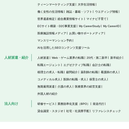
ティーンマーケティング支援
大学生活情報
働く女性の生活情報
雑誌・書籍・ソフト
ウエディング情報
世界遺産検定
総合農業情報サイト
マイナビ子育て
ECサイト構築・D2C事業支援
My CareerStudy
My CareerID
医療施設情報メディア
お買い物サポートメディア
マンスリーマンション予約
AIを活用したSEOコンテンツ支援ツール
人材派遣・紹介
人材派遣
Web・ゲーム業界の転職
20代・第二新卒
新卒紹介
転職エージェント
エグゼクティブ転職
会計士の転職
税理士の求人・転職
顧問紹介
薬剤師の転職
看護師の求人
コメディカル求人
医師の転職・求人
保育士の求人
無期雇用派遣
介護の求人
医療業界の経営支援
外国人材の紹介
法人向け
研修サービス
業務効率化支援（BPO）
発送代行
貸会議室・スタジオ
社宅・社員寮手配
リファレンスチェック