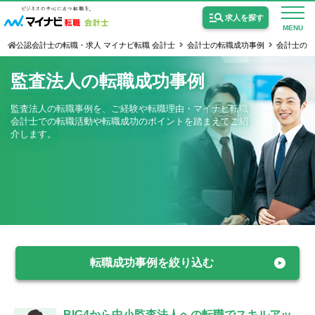
求人を探す
MENU
公認会計士の転職・求人 マイナビ転職 会計士
会計士の転職成功事例
会計士の
監査法人の転職成功事例
監査法人の転職事例を、ご経験や転職理由・マイナビ転職
会計士での転職活動や転職成功のポイントを踏まえてご紹
公認会計士の求人
介します。
監査法人の求人
公認会計士試験合格向けの求人
USCPA（米国公認会計士）の求人
転職成功事例を絞り込む
女性会計士の転職
個別転職相談会・セミナー
BIG4から中小監査法人への転職でスキルアッ