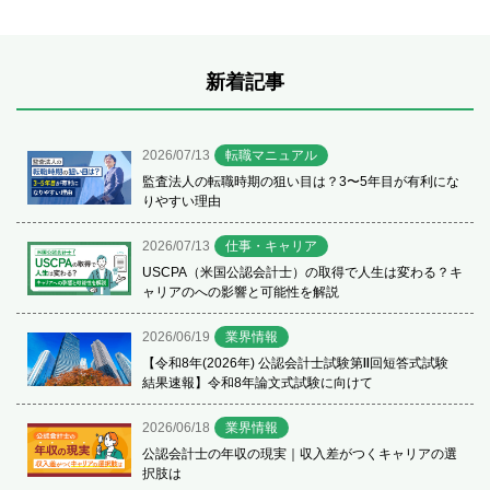
新着記事
2026/07/13
転職マニュアル
監査法人の転職時期の狙い目は？3〜5年目が有利にな
りやすい理由
2026/07/13
仕事・キャリア
USCPA（米国公認会計士）の取得で人生は変わる？キ
ャリアのへの影響と可能性を解説
2026/06/19
業界情報
【令和8年(2026年) 公認会計士試験第Ⅱ回短答式試験
結果速報】令和8年論文式試験に向けて
2026/06/18
業界情報
公認会計士の年収の現実｜収入差がつくキャリアの選
択肢は