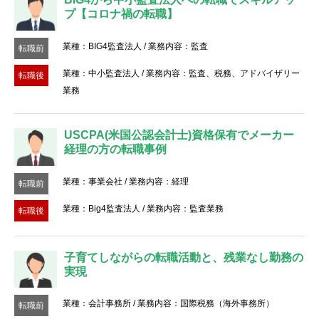
転職お役立ち情報
プ【コロナ禍の転職】
ご利用ガイド
業種：BIG4監査法人 / 業務内容：監査
転職前
非公開求人とは？
業種：中小監査法人 / 業務内容：監査、税務、アドバイザリー
転職後
業務
サービス紹介
転職お役立ち情報
USCPA(米国公認会計士)資格保有でメーカー
経理の方の転職事例
業界情報
業種：事業会社 / 業務内容：経理
転職前
求人情報
業種：Big4監査法人 / 業務内容：監査業務
転職後
子育てしながらの転職活動と、残業なし勤務の
実現
業種：会計事務所 / 業務内容：国際税務（海外事務所）
転職前