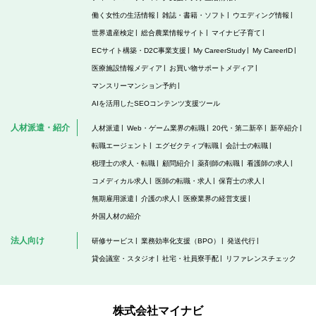
働く女性の生活情報
雑誌・書籍・ソフト
ウエディング情報
世界遺産検定
総合農業情報サイト
マイナビ子育て
ECサイト構築・D2C事業支援
My CareerStudy
My CareerID
医療施設情報メディア
お買い物サポートメディア
マンスリーマンション予約
AIを活用したSEOコンテンツ支援ツール
人材派遣・紹介
人材派遣
Web・ゲーム業界の転職
20代・第二新卒
新卒紹介
転職エージェント
エグゼクティブ転職
会計士の転職
税理士の求人・転職
顧問紹介
薬剤師の転職
看護師の求人
コメディカル求人
医師の転職・求人
保育士の求人
無期雇用派遣
介護の求人
医療業界の経営支援
外国人材の紹介
法人向け
研修サービス
業務効率化支援（BPO）
発送代行
貸会議室・スタジオ
社宅・社員寮手配
リファレンスチェック
株式会社マイナビ