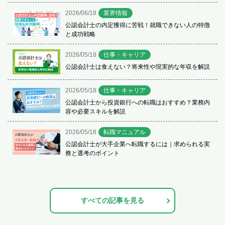
2026/06/18
業界情報
公認会計士の内定獲得に苦戦！就職できない人の特徴
と成功戦略
2026/05/18
仕事・キャリア
公認会計士は食えない？将来性や現実的な年収を解説
2026/05/18
仕事・キャリア
公認会計士から投資銀行への転職はおすすめ？業務内
容や必要スキルを解説
2026/05/18
転職マニュアル
公認会計士が大手企業へ転職するには｜求められる実
務と選考のポイント
すべての記事を見る