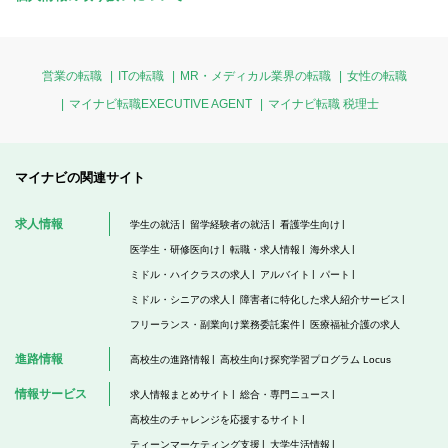
営業の転職
ITの転職
MR・メディカル業界の転職
女性の転職
マイナビ転職EXECUTIVE AGENT
マイナビ転職 税理士
マイナビの関連サイト
求人情報
学生の就活
留学経験者の就活
看護学生向け
医学生・研修医向け
転職・求人情報
海外求人
ミドル・ハイクラスの求人
アルバイト
パート
ミドル・シニアの求人
障害者に特化した求人紹介サービス
フリーランス・副業向け業務委託案件
医療福祉介護の求人
進路情報
高校生の進路情報
高校生向け探究学習プログラム Locus
情報サービス
求人情報まとめサイト
総合・専門ニュース
高校生のチャレンジを応援するサイト
ティーンマーケティング支援
大学生活情報