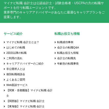
マイナビ転職 会計士は公認会計士・試験合格者・USCPAの方の転職サ
ポートを行う転職エージェントです。
業界専門のキャリアアドバイザーがあなたに最適なキャリアプランをご
提案します。
サービス紹介
転職お役立ち情報
マイナビ転職 会計士とは？
転職成功事例
はじめての転職
会計士の転職Q&A
2回目以降の転職
転職お役立ち情報
ご利用の流れ
会計士の転職先
キャリアアドバイザーのご紹介
年齢別の転職事情
非公開求人とは
個別転職相談会
よくあるご質問
Web面談サービス
【関東・首都圏版】マイナビ転職 会計
士
【関西版】マイナビ転職 会計士
【東海版】マイナビ転職 会計士