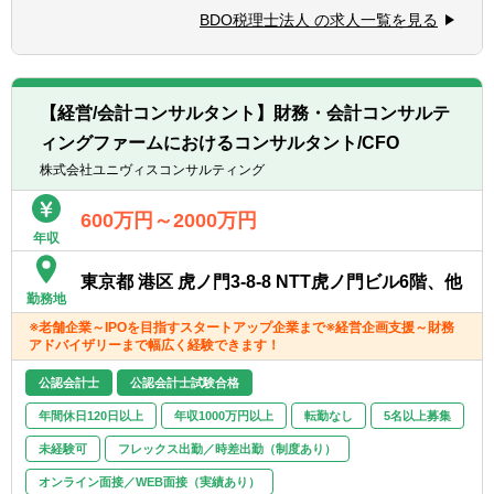
■顧客入力自計化の入力指導
ービスの実務経験がある方
BDO税理士法人 の求人一覧を見る
■金融機関対応や融資申込資料作成、相談対
■税理士法人や会計事務所での勤務経験があ
応
る方
■相続税、贈与税等資産税の申告業務
■公認会計士、USCPA有資格者
■その他監査担当に付随する全ての業務
■普通自動車運転免許（なくても可）
【経営/会計コンサルタント】財務・会計コンサルテ
※使用会計ソフト： TKC・ソリマチ、他
■英語スキル：不問（今後の国際税務案件増
ィングファームにおけるコンサルタント/CFO
を想定してあれば歓迎）
業務紹介動画 https://youtu.be/qrqI55pvdps
株式会社ユニヴィスコンサルティング
【求める人物像】
【期待すること】
600万円～2000万円
■素直で周囲に思いやりのある方
年収
■ゆくゆくは新卒入社社員等の後輩へのアド
■専門家として常に学ぶ姿勢のある方
バイス、同行等をお願いします。
■柔軟でフットワークが軽い方
東京都 港区 虎ノ門3-8-8 NTT虎ノ門ビル6階、他
■また将来的には管理職として当事務所をけ
■部下の教育やマネジメントの経験がある方
勤務地
ん引頂けることを期待しています。
※老舗企業～IPOを目指すスタートアップ企業まで※経営企画支援～財務
アドバイザリーまで幅広く経験できます！
公認会計士
公認会計士試験合格
年間休日120日以上
年収1000万円以上
転勤なし
5名以上募集
未経験可
フレックス出勤／時差出勤（制度あり）
オンライン面接／WEB面接（実績あり）