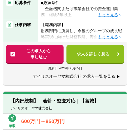
応募条件
■必須条件
・金融機関または事業会社での資金運用業
務 経験3年以上
・会計・簿記にかかる基礎知識
仕事内容
【職務内容】
財務部門に所属し、今後のグループの成長戦
略実現に向けた財務戦略、資金運用などを管
轄します。
経営者と一体となり、経営戦略・事業状況に
この求人から
求人を詳しく見る
あわせて、豊富な手元資金を効果的・効率的
申し込む
に運用。事業アライアンスを視野に上場/非上
場株式への投資を行います。金融機関や証券
更新日
2026年08月05日
会社などから効果的な情報収集も行っていた
アイリスオーヤマ株式会社 の求人一覧を見る
だきます。
将来の事業展開に向けたキャッシュを生みだ
すことや事業支援を行います。
【内部統制】 会計・監査対応｜【宮城】
１）資金運用業務（株式、債券、投資信託、
アイリスオーヤマ株式会社
外貨、ファンド出資等）
２）上場/非上場株式投資・出資およびアライ
600万円～850万円
アンス業務
年収
３）必要に応じてM＆Aなどにも関わる業務