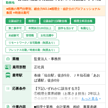
勤務地
■税務の専門分野別、総合力NO.1■税理士・会計士のプロフェッショナル
集団 ※時差出勤可
公認会計士
税理士
公認会計士試験合格
税理士科目合格
第二新卒可
年間休日120日以上
語学を活かす
転勤なし
未経験可
管理職
女性活躍中
リモートワーク／在宅勤務（制度あり）
フレックス出勤／時差出勤（制度あり）
業種
監査法人・事務所
雇用形態
正社員
最寄駅
各線「仙台駅」徒歩5分、ＪＲ仙石線「あお
ば通駅」徒歩0分
応募条件
【下記いずれかに該当する方】
①税理士業界経験（お客さま担当）2年以上
②金融業界経験（お客さま担当）3年以上
③社会人経験（業界等問わず）2年以上 か
仕事内容
■税理士業務、会計業務、相続、事業承継、