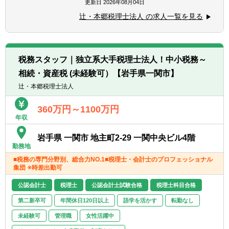
■チーム連携：税理士、公認会計士、中小企
更新日
2026年08月04日
■税務・会計にとどまらず、総合的な観点か
業診断士など、税務・会計に関わる様々な分
ら経営コンサルティングに携りたい方
辻・本郷税理士法人 の求人一覧を見る
野のエキスパートが集結し、案件によって
■経験・能力をフルに発揮できる環境で働き
は、互いにチームを組んで業務を進めること
たい方
があります。
■広範囲な取扱業務
税務スタッフ｜独立系大手税理士法人！中小税務～
一般企業をはじめ、医療法人、公益法人、社
相続・資産税 (未経験可）【岩手県一関市】
会福祉法人、地方公共団体、海外法人、個人
と幅広いお客様に対して、税務・会計サービ
辻・本郷税理士法人
スを提供しています。
360万円～1100万円
年収
岩手県 一関市 地主町2-29 一関中央ビル4階
勤務地
■税務の専門分野別、総合力NO.1■税理士・会計士のプロフェッショナル
集団 ※時差出勤可
公認会計士
税理士
公認会計士試験合格
税理士科目合格
第二新卒可
年間休日120日以上
語学を活かす
転勤なし
未経験可
管理職
女性活躍中