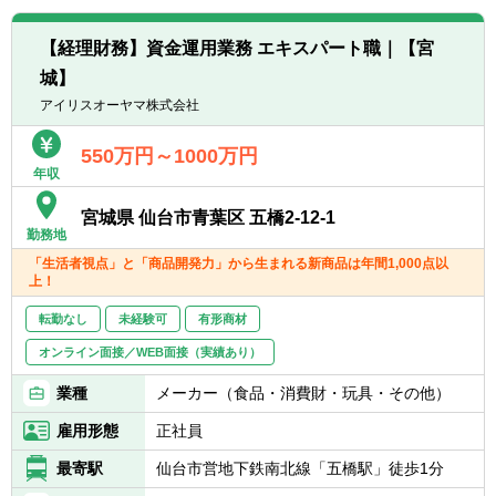
【経理財務】資金運用業務 エキスパート職｜【宮
城】
アイリスオーヤマ株式会社
550万円～1000万円
年収
宮城県 仙台市青葉区 五橋2-12-1
勤務地
「生活者視点」と「商品開発力」から生まれる新商品は年間1,000点以
上！
転勤なし
未経験可
有形商材
オンライン面接／WEB面接（実績あり）
業種
メーカー（食品・消費財・玩具・その他）
雇用形態
正社員
最寄駅
仙台市営地下鉄南北線「五橋駅」徒歩1分