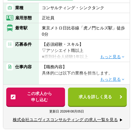
業種
コンサルティング・シンクタンク
雇用形態
正社員
最寄駅
東京メトロ日比谷線「虎ノ門ヒルズ駅」徒歩
0分
応募条件
【必須経験・スキル】
▽アソシエイト職以上
■原則社会人経験1年以上
■コンサルティング業務への興味・関心
仕事内容
【職務内容】
■一緒に会社を創っていくことに対する興
具体的には以下の業務を担当します。
味・関心
▽経営コンサルティング業務
▽マネージャー職以上
■経営企画や経営アクションの立案・実行
この求人から
■財務・会計系コンサルティングファームで
求人を詳しく見る
■財務モデル・資金繰りモデルの開発支援
申し込む
の就業経験3年以上
■管理会計導入や原価管理体制の構築
■監査法人での就業経験3年以上
■バリュエーション・債権評価・財産評定
更新日
2026年08月05日
■IPO支援、事業計画策定・予実分析
【歓迎経験・スキル】
株式会社ユニヴィスコンサルティング の求人一覧を見る
■M&A関連（DD、ストラクチャー立案、実行
■会計や財務に関するコンサルティング業務
支援）
の経験をお持ちの方