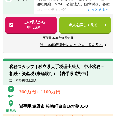
つ 税理士科目1科目以上の取得者
組織再編、M&A、公益法人、国際税務、各種
④税理士
コンサルティング
⑤公認会計士
※税務業務未経験会計士の方も歓迎いたしま
【法人全体の特色】
この求人から
す！！
求人を詳しく見る
■業界トップレベルの規模でお客様に対して
申し込む
サービス提供しています。
【求める人物像】
■チーム連携：税理士、公認会計士、中小企
更新日
2026年08月04日
■税務・会計にとどまらず、総合的な観点か
業診断士など、税務・会計に関わる様々な分
ら経営コンサルティングに携りたい方
辻・本郷税理士法人 の求人一覧を見る
野のエキスパートが集結し、案件によって
■経験・能力をフルに発揮できる環境で働き
は、互いにチームを組んで業務を進めること
たい方
があります。
■広範囲な取扱業務
税務スタッフ｜独立系大手税理士法人！中小税務～
一般企業をはじめ、医療法人、公益法人、社
相続・資産税 (未経験可）【岩手県遠野市】
会福祉法人、地方公共団体、海外法人、個人
と幅広いお客様に対して、税務・会計サービ
辻・本郷税理士法人
スを提供しています。
360万円～1100万円
年収
岩手県 遠野市 松崎町白岩16地割31-8
勤務地