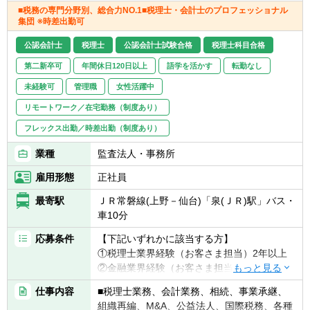
■税務の専門分野別、総合力NO.1■税理士・会計士のプロフェッショナル
集団 ※時差出勤可
公認会計士
税理士
公認会計士試験合格
税理士科目合格
第二新卒可
年間休日120日以上
語学を活かす
転勤なし
未経験可
管理職
女性活躍中
リモートワーク／在宅勤務（制度あり）
フレックス出勤／時差出勤（制度あり）
業種
監査法人・事務所
雇用形態
正社員
最寄駅
ＪＲ常磐線(上野－仙台)「泉(ＪＲ)駅」バス・
車10分
応募条件
【下記いずれかに該当する方】
①税理士業界経験（お客さま担当）2年以上
②金融業界経験（お客さま担当）3年以上
③社会人経験（業界等問わず）2年以上 か
仕事内容
■税理士業務、会計業務、相続、事業承継、
つ 税理士科目1科目以上の取得者
組織再編、M&A、公益法人、国際税務、各種