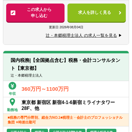
※税務業務未経験会計士の方も歓迎いたしま
【法人全体の特色】
この求人から
す！！
求人を詳しく見る
■業界トップレベルの規模でお客様に対して
申し込む
サービス提供しています。
【求める人物像】
■チーム連携：税理士、公認会計士、中小企
更新日
2026年08月04日
■税務・会計にとどまらず、総合的な観点か
業診断士など、税務・会計に関わる様々な分
ら経営コンサルティングに携りたい方
辻・本郷税理士法人 の求人一覧を見る
野のエキスパートが集結し、案件によって
■経験・能力をフルに発揮できる環境で働き
は、互いにチームを組んで業務を進めること
たい方
があります。
■広範囲な取扱業務
国内税務|【全国拠点含む】税務・会計コンサルタン
一般企業をはじめ、医療法人、公益法人、社
ト【東京都】
会福祉法人、地方公共団体、海外法人、個人
と幅広いお客様に対して、税務・会計サービ
辻・本郷税理士法人
スを提供しています。
360万円～1100万円
年収
東京都 新宿区 新宿4-1-6新宿ミライナタワー
28F、他
勤務地
■税務の専門分野別、総合力NO.1■税理士・会計士のプロフェッショナル
集団 ※時差出勤可