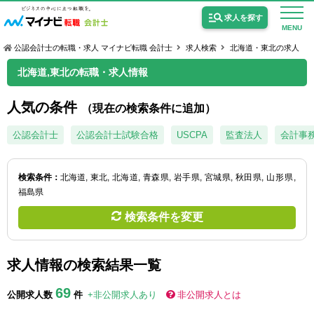
求人を探す
MENU
公認会計士の転職・求人 マイナビ転職 会計士
求人検索
北海道・東北の求人
北海道,東北の転職・求人情報
人気の条件
（現在の検索条件に追加）
公認会計士の求人
公認会計士
公認会計士試験合格
USCPA
監査法人
会計事
監査法人の求人
検索条件：
北海道
東北
北海道
青森県
岩手県
宮城県
秋田県
山形県
公認会計士試験合格向けの求人
福島県
USCPA（米国公認会計士）の求人
検索条件を変更
求人情報の検索結果一覧
女性会計士の転職
69
個別転職相談会・セミナー
公開求人数
件
+非公開求人あり
非公開求人とは