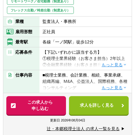
リモートワーク／在宅勤務（制度あり）
フレックス出勤／時差出勤（制度あり）
業種
監査法人・事務所
雇用形態
正社員
最寄駅
各線「一ノ関駅」徒歩12分
応募条件
【下記いずれかに該当する方】
①税理士業界経験（お客さま担当）2年以上
②金融業界経験（お客さま担当）3年以上
③社会人経験（業界等問わず）2年以上 か
仕事内容
■税理士業務、会計業務、相続、事業承継、
つ 税理士科目1科目以上の取得者
組織再編、M&A、公益法人、国際税務、各種
④税理士
コンサルティング
⑤公認会計士
※税務業務未経験会計士の方も歓迎いたしま
【法人全体の特色】
この求人から
す！！
求人を詳しく見る
■業界トップレベルの規模でお客様に対して
申し込む
サービス提供しています。
【求める人物像】
■チーム連携：税理士、公認会計士、中小企
更新日
2026年08月04日
■税務・会計にとどまらず、総合的な観点か
業診断士など、税務・会計に関わる様々な分
ら経営コンサルティングに携りたい方
辻・本郷税理士法人 の求人一覧を見る
野のエキスパートが集結し、案件によって
■経験・能力をフルに発揮できる環境で働き