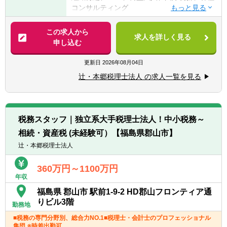
④税理士
コンサルティング
⑤公認会計士
※税務業務未経験会計士の方も歓迎いたしま
【法人全体の特色】
この求人から
す！！
求人を詳しく見る
■業界トップレベルの規模でお客様に対して
申し込む
サービス提供しています。
【求める人物像】
■チーム連携：税理士、公認会計士、中小企
更新日
2026年08月04日
■税務・会計にとどまらず、総合的な観点か
業診断士など、税務・会計に関わる様々な分
ら経営コンサルティングに携りたい方
辻・本郷税理士法人 の求人一覧を見る
野のエキスパートが集結し、案件によって
■経験・能力をフルに発揮できる環境で働き
は、互いにチームを組んで業務を進めること
たい方
があります。
■広範囲な取扱業務
税務スタッフ｜独立系大手税理士法人！中小税務～
一般企業をはじめ、医療法人、公益法人、社
相続・資産税 (未経験可）【福島県郡山市】
会福祉法人、地方公共団体、海外法人、個人
と幅広いお客様に対して、税務・会計サービ
辻・本郷税理士法人
スを提供しています。
360万円～1100万円
年収
福島県 郡山市 駅前1-9-2 HD郡山フロンティア通
りビル3階
勤務地
■税務の専門分野別、総合力NO.1■税理士・会計士のプロフェッショナル
集団 ※時差出勤可