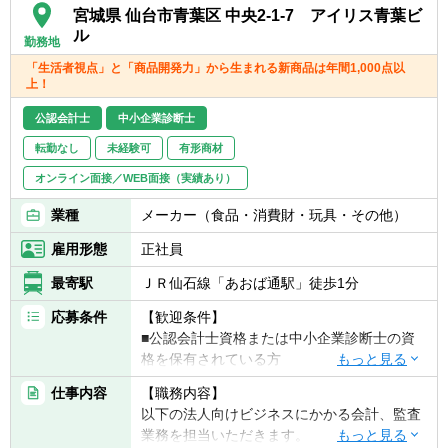
宮城県 仙台市青葉区 中央2-1-7 アイリス青葉ビ
４）財務部門として資産管理上のリスクヘッ
ル
ジなどの業務
勤務地
５）管理業務およびその他付随業務
「生活者視点」と「商品開発力」から生まれる新商品は年間1,000点以
上！
公認会計士
中小企業診断士
転勤なし
未経験可
有形商材
オンライン面接／WEB面接（実績あり）
業種
メーカー（食品・消費財・玩具・その他）
雇用形態
正社員
最寄駅
ＪＲ仙石線「あおば通駅」徒歩1分
応募条件
【歓迎条件】
■公認会計士資格または中小企業診断士の資
格を保有されている方
■監査法人や事業会社での関連実務経験3年以
仕事内容
【職務内容】
上
以下の法人向けビジネスにかかる会計、監査
（同社と同様のメーカー企業のご経験は優遇
業務を担当いただきます。
いたします）