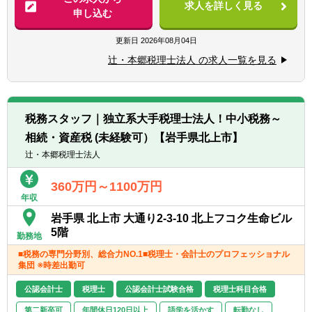
求人を詳しく見る
■業界トップレベルの規模でお客様に対して
申し込む
サービス提供しています。
【求める人物像】
■チーム連携：税理士、公認会計士、中小企
更新日
2026年08月04日
■税務・会計にとどまらず、総合的な観点か
業診断士など、税務・会計に関わる様々な分
ら経営コンサルティングに携りたい方
辻・本郷税理士法人 の求人一覧を見る
野のエキスパートが集結し、案件によって
■経験・能力をフルに発揮できる環境で働き
は、互いにチームを組んで業務を進めること
たい方
があります。
■広範囲な取扱業務
税務スタッフ｜独立系大手税理士法人！中小税務～
一般企業をはじめ、医療法人、公益法人、社
相続・資産税 (未経験可）【岩手県北上市】
会福祉法人、地方公共団体、海外法人、個人
と幅広いお客様に対して、税務・会計サービ
辻・本郷税理士法人
スを提供しています。
360万円～1100万円
年収
岩手県 北上市 大通り2-3-10 北上フコク生命ビル
5階
勤務地
■税務の専門分野別、総合力NO.1■税理士・会計士のプロフェッショナル
集団 ※時差出勤可
公認会計士
税理士
公認会計士試験合格
税理士科目合格
第二新卒可
年間休日120日以上
語学を活かす
転勤なし