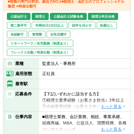
■税務の専門分野別、総合力NO.1■税理士・会計士のプロフェッショナル
集団 ※時差出勤可
公認会計士
税理士
公認会計士試験合格
税理士科目合格
第二新卒可
年間休日120日以上
語学を活かす
転勤なし
未経験可
管理職
女性活躍中
リモートワーク／在宅勤務（制度あり）
フレックス出勤／時差出勤（制度あり）
業種
監査法人・事務所
雇用形態
正社員
最寄駅
応募条件
【下記いずれかに該当する方】
①税理士業界経験（お客さま担当）2年以上
②金融業界経験（お客さま担当）3年以上
③社会人経験（業界等問わず）2年以上 か
仕事内容
■税理士業務、会計業務、相続、事業承継、
つ 税理士科目1科目以上の取得者
組織再編、M&A、公益法人、国際税務、各種
④税理士
コンサルティング
⑤公認会計士