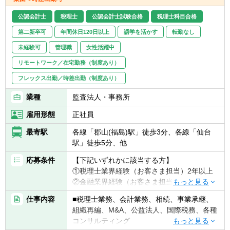
公認会計士
税理士
公認会計士試験合格
税理士科目合格
第二新卒可
年間休日120日以上
語学を活かす
転勤なし
未経験可
管理職
女性活躍中
リモートワーク／在宅勤務（制度あり）
フレックス出勤／時差出勤（制度あり）
業種
監査法人・事務所
雇用形態
正社員
最寄駅
各線「郡山(福島)駅」徒歩3分、各線「仙台
駅」徒歩5分、他
応募条件
【下記いずれかに該当する方】
①税理士業界経験（お客さま担当）2年以上
②金融業界経験（お客さま担当）3年以上
③社会人経験（業界等問わず）2年以上 か
仕事内容
■税理士業務、会計業務、相続、事業承継、
つ 税理士科目1科目以上の取得者
組織再編、M&A、公益法人、国際税務、各種
④税理士
コンサルティング
⑤公認会計士