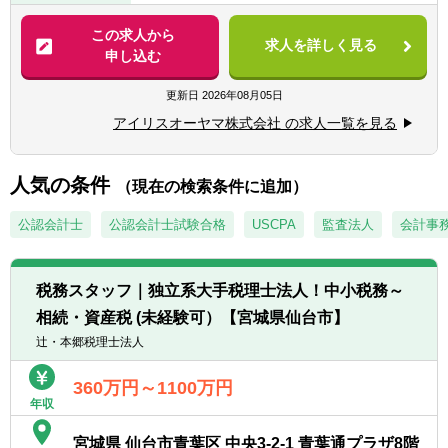
■LED照明やデジタルサイネージ、建築資
この求人から
求人を詳しく見る
材、ロボットなどの法人向けビジネスにかか
申し込む
る会計業務
■公認会計士あるいは中小企業診断士の資格
更新日
2026年08月05日
を活かした、経営に役立つ提案・助言
アイリスオーヤマ株式会社 の求人一覧を見る
■関連部署スタッフの教育
■Ｍ＆Ａ案件に対する調査、判断。着手～成
立までの実務全般
人気の条件
（現在の検索条件に追加）
同社での法人向けビジネスを行っている部署
公認会計士
公認会計士試験合格
USCPA
監査法人
会計事
のコンプライアンスの強化にも取り組んでい
ただきたいと考えております。
税務スタッフ｜独立系大手税理士法人！中小税務～
相続・資産税 (未経験可）【宮城県仙台市】
辻・本郷税理士法人
360万円～1100万円
年収
宮城県 仙台市青葉区 中央3-2-1 青葉通プラザ8階