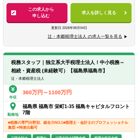
※税務業務未経験会計士の方も歓迎いたしま
【法人全体の特色】
この求人から
す！！
求人を詳しく見る
■業界トップレベルの規模でお客様に対して
申し込む
サービス提供しています。
【求める人物像】
■チーム連携：税理士、公認会計士、中小企
更新日
2026年08月04日
■税務・会計にとどまらず、総合的な観点か
業診断士など、税務・会計に関わる様々な分
ら経営コンサルティングに携りたい方
辻・本郷税理士法人 の求人一覧を見る
野のエキスパートが集結し、案件によって
■経験・能力をフルに発揮できる環境で働き
は、互いにチームを組んで業務を進めること
たい方
があります。
■広範囲な取扱業務
税務スタッフ｜独立系大手税理士法人！中小税務～
一般企業をはじめ、医療法人、公益法人、社
相続・資産税 (未経験可）【福島県福島市】
会福祉法人、地方公共団体、海外法人、個人
と幅広いお客様に対して、税務・会計サービ
辻・本郷税理士法人
スを提供しています。
360万円～1100万円
年収
福島県 福島市 栄町1-35 福島キャピタルフロント
7階
勤務地
■税務の専門分野別、総合力NO.1■税理士・会計士のプロフェッショナル
集団 ※時差出勤可
公認会計士
税理士
公認会計士試験合格
税理士科目合格