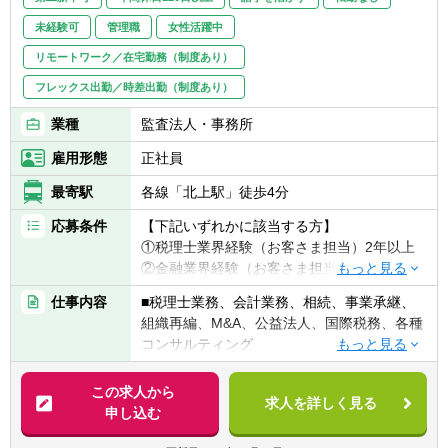
未経験可
管理職
女性活躍中
リモートワーク／在宅勤務（制度あり）
フレックス出勤／時差出勤（制度あり）
業種
監査法人・事務所
雇用形態
正社員
最寄駅
各線「北上駅」徒歩4分
応募条件
【下記いずれかに該当する方】
①税理士業界経験（お客さま担当）2年以上
②金融業界経験（お客さま担当）3年以上
③社会人経験（業界等問わず）2年以上 か
仕事内容
■税理士業務、会計業務、相続、事業承継、
つ 税理士科目1科目以上の取得者
組織再編、M&A、公益法人、国際税務、各種
④税理士
コンサルティング
⑤公認会計士
※税務業務未経験会計士の方も歓迎いたしま
【法人全体の特色】
この求人から
す！！
求人を詳しく見る
■業界トップレベルの規模でお客様に対して
申し込む
サービス提供しています。
【求める人物像】