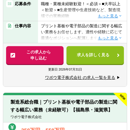
応募条件
職種・業種未経験歓迎！＜必須＞■大卒以上
＜歓迎＞■生産管理や生産技術など、製造現
場での実務経験
＜必須条件＞
仕事内容
プリント基板や電子部品の製造に関する幅広
■大学卒業以上の方
い業務をお任せします。適性や経験に応じて
最適なポジションへ配属します。
＜歓迎条件＞
具体的には
■生産管理や生産技術など、製造現場での実
プリント基板や電子部品の製造を手がける当
この求人から
務経験
求人を詳しく見る
社にて、製造に関する業務全般を担っていた
申し込む
だきます。
＼こんな方からのご応募お待ちしております
更新日
2026年07月31日
／
■顧客と打ち合わせを行う製造工程の管理
★新しい知識や技術を積極的に吸収する意欲
ワボウ電子株式会社 の求人一覧を見る
■社内の生産調整を行う実装工程の管理
がある方
■生産効率の向上を目指す製造監督
★周囲のメンバーと協力し、円滑なコミュニ
■各種製造工程のサポート業務
ケーションを大切にできる方
★着実にキャリアアップを目指したい方
製造系総合職｜プリント基板や電子部品の製造に関
【雇入れ直後】上記業務
する幅広い業務（未経験可）【福島県・滋賀県】
【変更の範囲】会社の定める業務
将来のキャリアパス
ワボウ電子株式会社
自身の頑張りや成果がしっかりと評価され、
給与や役職にダイレクトに反映される風土で