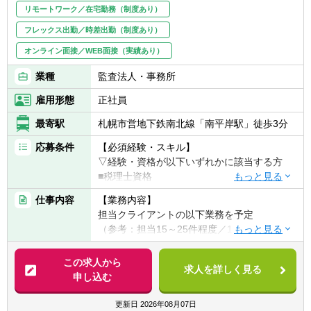
リモートワーク／在宅勤務（制度あり）
フレックス出勤／時差出勤（制度あり）
オンライン面接／WEB面接（実績あり）
業種
監査法人・事務所
雇用形態
正社員
最寄駅
札幌市営地下鉄南北線「南平岸駅」徒歩3分
応募条件
【必須経験・スキル】
▽経験・資格が以下いずれかに該当する方
■税理士資格
■試験科目合格者（2科目以上）＋税務サービ
仕事内容
【業務内容】
スの実務経験
担当クライアントの以下業務を予定
■PCスキル：パソコンが使える方（MS
（参考：担当15～25件程度／1人）
Office/税務/会計など）
【具体的には】
この求人から
【歓迎経験・スキル】
求人を詳しく見る
■会計帳簿入力、作成、伝票整理
申し込む
▽経験・資格が以下いずれかに該当する方歓
■個人、法人の決算申告業務
迎
■税務相談、指導、助言
更新日
2026年08月07日
■税務や経営コンサルなどのクライアントサ