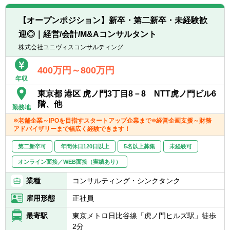
■マーケティング・業務効率化施策の企画・
■監査法人や会計事務所出身の方
実行
■事業会社での経理経験をお持ちの方
【オープンポジション】新卒・第二新卒・未経験歓
■株主/ファンド向け経営会議のレポーティン
■公認会計士資格保有者（試験合格者含む）
迎◎｜経営/会計/M&Aコンサルタント
グ
■Excel、PPT、Wordの実務における使用経験
■コーポレートファイナンス業務
株式会社ユニヴィスコンサルティング
▽会計コンサルティング業務
400万円～800万円
年収
■IPO準備支援
■決算早期化支援
東京都 港区 虎ノ門3丁目8－8 NTT虎ノ門ビル6
■資金調達支援
階、他
勤務地
■基幹システム導入支援
※老舗企業～IPOを目指すスタートアップ企業まで※経営企画支援～財務
■内部統制構築支援
アドバイザリーまで幅広く経験できます！
■監査法人/証券会社対応
第二新卒可
年間休日120日以上
5名以上募集
未経験可
単なるレポート作成ではなく、 クライアント
オンライン面接／WEB面接（実績あり）
企業の現場に入り込み、実行まで伴走するコ
ンサルティング です。
業種
コンサルティング・シンクタンク
雇用形態
正社員
【プロジェクト例】
■IPO準備企業の経営管理体制構築
最寄駅
東京メトロ日比谷線「虎ノ門ヒルズ駅」徒歩
■PEファンド投資先企業のPMI支援
2分