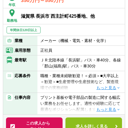
350万円～550万円
年収
す。実績に応じて班長や係長、さらには課長
クラスへとステップアップしていくことが可
滋賀県 長浜市 西主計町425番地、他
能。中途入社から数年で役職に就任している
勤務地
実績もあり、長期的なキャリア形成が見込め
ます。
年間休日120日以上
業種
メーカー（機械・電気・素材・化学）
雇用形態
正社員
最寄駅
ＪＲ北陸本線「長浜駅」バス・車40分、各線
「郡山(福島)駅」バス・車30分
応募条件
職種・業種未経験歓迎！＜必須＞■大卒以上
＜歓迎＞■生産管理や生産技術など、製造現
場での実務経験
＜必須条件＞
仕事内容
プリント基板や電子部品の製造に関する幅広
■大学卒業以上の方
い業務をお任せします。適性や経験に応じて
最適なポジションへ配属します。
＜歓迎条件＞
具体的には
■生産管理や生産技術など、製造現場での実
プリント基板や電子部品の製造を手がける当
この求人から
務経験
求人を詳しく見る
社にて、製造に関する業務全般を担っていた