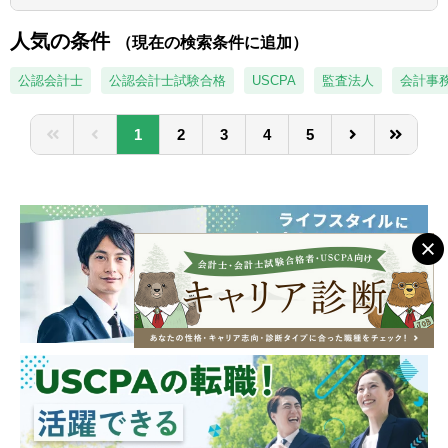
は、互いにチームを組んで業務を進めること
たい方
があります。
人気の条件
（現在の検索条件に追加）
■広範囲な取扱業務
一般企業をはじめ、医療法人、公益法人、社
公認会計士
公認会計士試験合格
USCPA
監査法人
会計事
会福祉法人、地方公共団体、海外法人、個人
と幅広いお客様に対して、税務・会計サービ
1
2
3
4
5
スを提供しています。