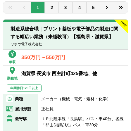
転職お役立ち情報
1
2
3
4
5
ご利用ガイド
非公開求人とは？
製造系総合職｜プリント基板や電子部品の製造に関
する幅広い業務（未経験可）【福島県・滋賀県】
サービス紹介
ワボウ電子株式会社
転職お役立ち情報
350万円～550万円
年収
業界情報
滋賀県 長浜市 西主計町425番地、他
求人情報
勤務地
年間休日120日以上
業種
メーカー（機械・電気・素材・化学）
雇用形態
正社員
最寄駅
ＪＲ北陸本線「長浜駅」バス・車40分、各線
「郡山(福島)駅」バス・車30分