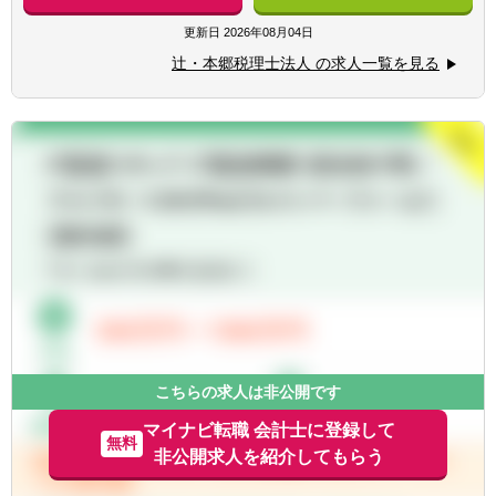
サービス提供しています。
【求める人物像】
■チーム連携：税理士、公認会計士、中小企
更新日
2026年08月04日
■税務・会計にとどまらず、総合的な観点か
業診断士など、税務・会計に関わる様々な分
ら経営コンサルティングに携りたい方
辻・本郷税理士法人 の求人一覧を見る
野のエキスパートが集結し、案件によって
■経験・能力をフルに発揮できる環境で働き
は、互いにチームを組んで業務を進めること
たい方
があります。
■広範囲な取扱業務
一般企業をはじめ、医療法人、公益法人、社
会福祉法人、地方公共団体、海外法人、個人
と幅広いお客様に対して、税務・会計サービ
スを提供しています。
こちらの求人は非公開です
マイナビ転職 会計士に登録して
無料
非公開求人を紹介してもらう