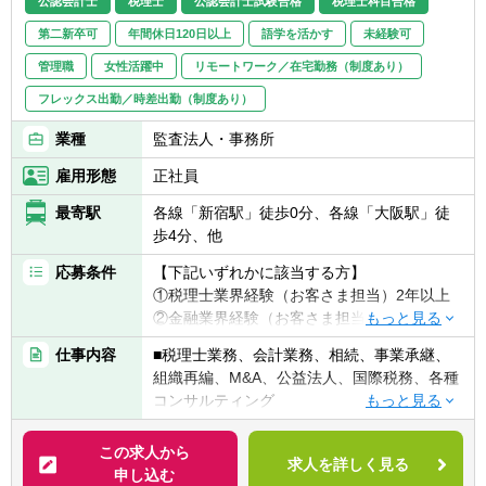
公認会計士
税理士
公認会計士試験合格
税理士科目合格
第二新卒可
年間休日120日以上
語学を活かす
未経験可
管理職
女性活躍中
リモートワーク／在宅勤務（制度あり）
フレックス出勤／時差出勤（制度あり）
業種
監査法人・事務所
雇用形態
正社員
最寄駅
各線「新宿駅」徒歩0分、各線「大阪駅」徒
歩4分、他
応募条件
【下記いずれかに該当する方】
①税理士業界経験（お客さま担当）2年以上
②金融業界経験（お客さま担当）3年以上
③社会人経験（業界等問わず）2年以上 か
仕事内容
■税理士業務、会計業務、相続、事業承継、
つ 税理士科目1科目以上の取得者
組織再編、M&A、公益法人、国際税務、各種
④税理士
コンサルティング
⑤公認会計士
※税務業務未経験会計士の方も歓迎いたしま
【法人全体の特色】
この求人から
す！！
求人を詳しく見る
■業界トップレベルの規模でお客様に対して
申し込む