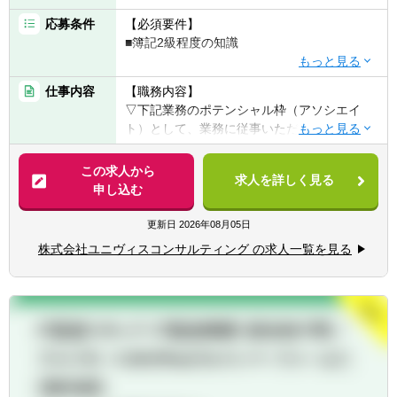
■成長企業の事業計画策定・資金調達支援
■上場企業の管理会計体制構築
応募条件
【必須要件】
経営者と直接議論しながら、企業の意思決定
■簿記2級程度の知識
に深く関わる案件が中心です。
【歓迎要件】
仕事内容
【職務内容】
■M＆A領域、会計業務に対する興味・関心
▽下記業務のポテンシャル枠（アソシエイ
■実務におけるデータ分析、リサーチの経験
ト）として、業務に従事いただきます。
■公認会計士試験勉強中の方/過去に受験経験
■事業計画策定
のある方
■IPO支援業務
この求人から
■税理士試験勉強中の方/過去に受験経験のあ
求人を詳しく見る
■M&Aにかかるデューデリ、株価算定業務
申し込む
る方
■経営企画支援業務
■監査法人、税理士事務所、会計事務所での
■CFO代行
更新日
2026年08月05日
業務経験がある方
■ハンズオン型の再生業務他
株式会社ユニヴィスコンサルティング の求人一覧を見る
ユニヴィスグループでは、特定の職種に限定
せず、応募者の経験・スキル・志向に応じて
最適なポジションを提案する「オープンポジ
ション」制度を導入しています。
これにより、応募者の可能性を最大限に引き
出し、成長を促進する環境を提供します。
第二新卒から経験豊富なキャリア層まで幅広