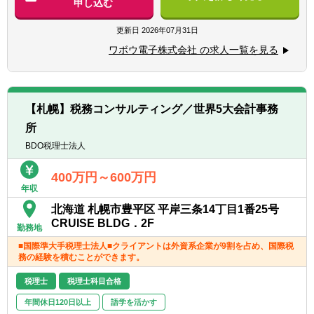
申し込む
だきます。
＼こんな方からのご応募お待ちしております
更新日
2026年07月31日
／
■顧客と打ち合わせを行う製造工程の管理
★新しい知識や技術を積極的に吸収する意欲
ワボウ電子株式会社 の求人一覧を見る
■社内の生産調整を行う実装工程の管理
がある方
■生産効率の向上を目指す製造監督
★周囲のメンバーと協力し、円滑なコミュニ
■各種製造工程のサポート業務
ケーションを大切にできる方
★着実にキャリアアップを目指したい方
【札幌】税務コンサルティング／世界5大会計事務
【雇入れ直後】上記業務
所
【変更の範囲】会社の定める業務
将来のキャリアパス
BDO税理士法人
自身の頑張りや成果がしっかりと評価され、
給与や役職にダイレクトに反映される風土で
400万円～600万円
年収
す。実績に応じて班長や係長、さらには課長
クラスへとステップアップしていくことが可
北海道 札幌市豊平区 平岸三条14丁目1番25号
能。中途入社から数年で役職に就任している
CRUISE BLDG．2F
勤務地
実績もあり、長期的なキャリア形成が見込め
■国際準大手税理士法人■クライアントは外資系企業が9割を占め、国際税
ます。
務の経験を積むことができます。
税理士
税理士科目合格
年間休日120日以上
語学を活かす