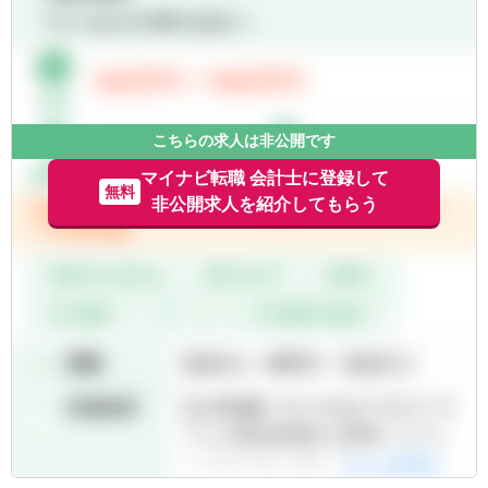
く募集しており、柔軟なキャリアパスの構築
を目指しています。
※拠点により、担当業務が異なります。
東京：全部門
大阪：会計/経営コンサル、FAS、M&A仲介
こちらの求人は非公開です
名古屋：会計/経営コンサルのみ
福岡：会計/経営コンサルのみ
マイナビ転職 会計士に登録して
無料
北海道：会計/経営コンサルのみ
非公開求人を紹介してもらう