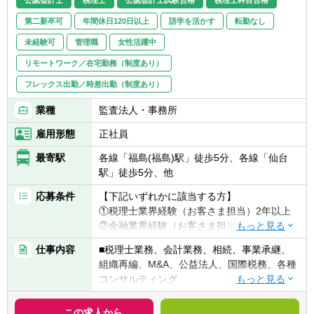
第二新卒可
年間休日120日以上
語学を活かす
転勤なし
未経験可
管理職
女性活躍中
リモートワーク／在宅勤務（制度あり）
フレックス出勤／時差出勤（制度あり）
業種
監査法人・事務所
雇用形態
正社員
最寄駅
各線「福島(福島)駅」徒歩5分、各線「仙台
駅」徒歩5分、他
応募条件
【下記いずれかに該当する方】
①税理士業界経験（お客さま担当）2年以上
②金融業界経験（お客さま担当）3年以上
③社会人経験（業界等問わず）2年以上 か
仕事内容
■税理士業務、会計業務、相続、事業承継、
つ 税理士科目1科目以上の取得者
組織再編、M&A、公益法人、国際税務、各種
④税理士
コンサルティング
⑤公認会計士
※税務業務未経験会計士の方も歓迎いたしま
【法人全体の特色】
この求人から
す！！