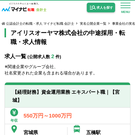
求人を探す
MENU
公認会計士の転職・求人 マイナビ転職 会計士
実名公開企業一覧
事業会社の実
アイリスオーヤマ株式会社の中途採用・転
職・求人情報
求人一覧
2
(公開求人数
件)
公認会計士の求人
※関連企業やグループ会社、
監査法人の求人
社名変更された企業も含まれる場合があります。
公認会計士試験合格向けの求人
【経理財務】資金運用業務 エキスパート職｜【宮
USCPA（米国公認会計士）の求人
城】
女性会計士の転職
550万円～1000万円
年収
個別転職相談会・セミナー
宮城県
五橋駅