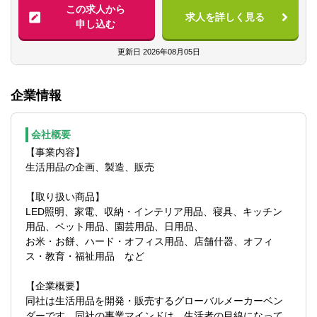
■LED照明やデジタルサイネージ、建築資
この求人から
求人を詳しく見る
材、ロボットなどの法人向けビジネスにか
申し込む
かる会計業務
■公認会計士あるいは中小企業診断士の資格
更新日
2026年08月05日
を活かした、経営に役立つ提案・助言
■関連部署スタッフの教育
企業情報
■Ｍ＆Ａ案件に対する調査、判断。着手～成
立までの実務全般
会社概要
同社での法人向けビジネスを行っている部
【事業内容】
署のコンプライアンスの強化にも取り組ん
生活用品の企画、製造、販売
でいただきたいと考えております。
【取り扱い商品】
LED照明、家電、収納・インテリア用品、寝具、キッチン
用品、ペット用品、園芸用品、日用品、
お米・お餅、ハード・オフィス用品、店舗什器、オフィ
ス・教育・福祉用品 など
【企業概要】
同社は生活用品を開発・販売するグローバルメーカーベン
ダーです。同社の事業マインドは、生活者の目線になって