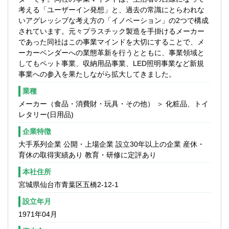
考える「ユーザーイン発想」と、過去の常識にとらわれな
いアグレッシブな考え方の「イノベーション」の2つで構成
されています。元々プラスチック製造を手掛けるメーカー
であった同社はこの事業マインドを大切にすることで、メ
ーカーベンダーへの業態革新を行うとともに、事業領域と
してもペット事業、収納用品事業、LED照明事業など新規
事業への参入を果たしながら拡大してきました。
業種
メーカー（食品・消費財・玩具・その他） ＞ 化粧品、トイ
レタリー(日用品)
企業特徴
大手系列企業 公開・上場企業 設立30年以上の企業 産休・
育休の取得実績あり 教育・研修に定評あり
本社住所
宮城県仙台市青葉区五橋2-12-1
設立年月
1971年04月