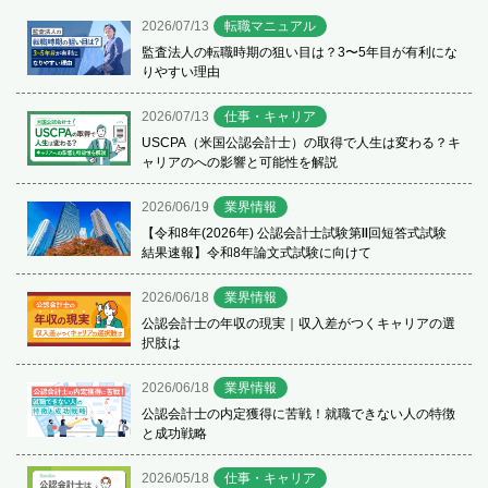
2026/07/13
転職マニュアル
監査法人の転職時期の狙い目は？3〜5年目が有利にな
りやすい理由
2026/07/13
仕事・キャリア
USCPA（米国公認会計士）の取得で人生は変わる？キ
ャリアのへの影響と可能性を解説
2026/06/19
業界情報
【令和8年(2026年) 公認会計士試験第Ⅱ回短答式試験
結果速報】令和8年論文式試験に向けて
2026/06/18
業界情報
公認会計士の年収の現実｜収入差がつくキャリアの選
択肢は
2026/06/18
業界情報
公認会計士の内定獲得に苦戦！就職できない人の特徴
と成功戦略
2026/05/18
仕事・キャリア