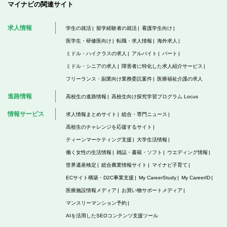
マイナビの関連サイト
求人情報
学生の就活
留学経験者の就活
看護学生向け
医学生・研修医向け
転職・求人情報
海外求人
ミドル・ハイクラスの求人
アルバイト
パート
ミドル・シニアの求人
障害者に特化した求人紹介サービス
フリーランス・副業向け業務委託案件
医療福祉介護の求人
進路情報
高校生の進路情報
高校生向け探究学習プログラム Locus
情報サービス
求人情報まとめサイト
総合・専門ニュース
高校生のチャレンジを応援するサイト
ティーンマーケティング支援
大学生活情報
働く女性の生活情報
雑誌・書籍・ソフト
ウエディング情報
世界遺産検定
総合農業情報サイト
マイナビ子育て
ECサイト構築・D2C事業支援
My CareerStudy
My CareerID
医療施設情報メディア
お買い物サポートメディア
マンスリーマンション予約
AIを活用したSEOコンテンツ支援ツール