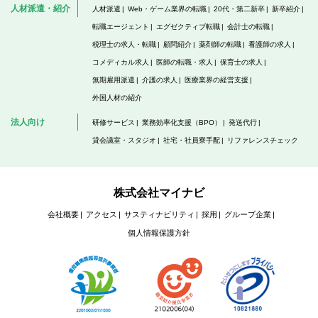
人材派遣・紹介
人材派遣
Web・ゲーム業界の転職
20代・第二新卒
新卒紹介
転職エージェント
エグゼクティブ転職
会計士の転職
税理士の求人・転職
顧問紹介
薬剤師の転職
看護師の求人
コメディカル求人
医師の転職・求人
保育士の求人
無期雇用派遣
介護の求人
医療業界の経営支援
外国人材の紹介
法人向け
研修サービス
業務効率化支援（BPO）
発送代行
貸会議室・スタジオ
社宅・社員寮手配
リファレンスチェック
株式会社マイナビ
会社概要
アクセス
サスティナビリティ
採用
グループ企業
個人情報保護方針