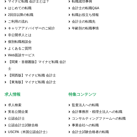
マイナビ転職 会計士とは？
転職成功事例
はじめての転職
会計士の転職Q&A
2回目以降の転職
転職お役立ち情報
ご利用の流れ
会計士の転職先
キャリアアドバイザーのご紹介
年齢別の転職事情
非公開求人とは
個別転職相談会
よくあるご質問
Web面談サービス
【関東・首都圏版】マイナビ転職 会計
士
【関西版】マイナビ転職 会計士
【東海版】マイナビ転職 会計士
求人情報
特集コンテンツ
求人検索
監査法人への転職
実名公開企業
会計事務所・税理士法人への転職
公認会計士
コンサルティングファームへの転職
公認会計士試験合格
事業会社への転職
USCPA（米国公認会計士）
会計士試験合格者の転職