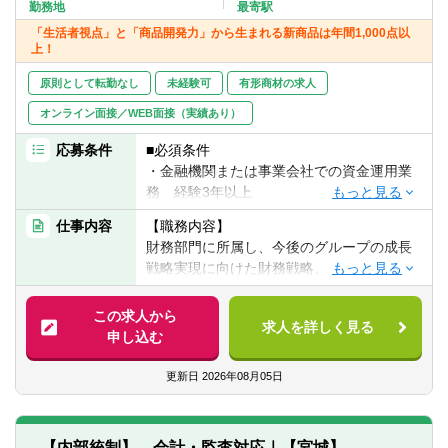
転職お役立ち情報
勤務地
最寄駅
「生活者視点」と「商品開発力」から生まれる新商品は年間1,000点以
上！
ご利用ガイド
原則として転勤なし
未経験可
有形商材の求人
非公開求人とは？
オンライン面接／WEB面接（実績あり）
サービス紹介
応募条件
■必須条件
・金融機関または事業会社での資金運用業
転職お役立ち情報
務 経験3年以上
・会計・簿記にかかる基礎知識
業界情報
仕事内容
【職務内容】
財務部門に所属し、今後のグループの成長
求人情報
戦略実現に向けた財務戦略、資金運用など
を管轄します。
経営者と一体となり、経営戦略・事業状況
この求人から
求人を詳しく見る
にあわせて、豊富な手元資金を効果的・効
申し込む
率的に運用。事業アライアンスを視野に上
場/非上場株式への投資を行います。金融機
更新日
2026年08月05日
関や証券会社などから効果的な情報収集も
行っていただきます。
将来の事業展開に向けたキャッシュを生み
【内部統制】 会計・監査対応｜【宮城】