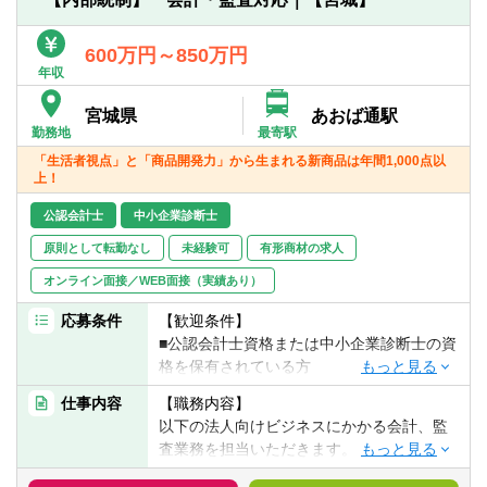
だすことや事業支援を行います。
600万円～850万円
１）資金運用業務（株式、債券、投資信
年収
託、外貨、ファンド出資等）
２）上場/非上場株式投資・出資およびアラ
宮城県
あおば通駅
イアンス業務
勤務地
最寄駅
３）必要に応じてM＆Aなどにも関わる業務
「生活者視点」と「商品開発力」から生まれる新商品は年間1,000点以
４）財務部門として資産管理上のリスクヘ
上！
ッジなどの業務
５）管理業務およびその他付随業務
公認会計士
中小企業診断士
原則として転勤なし
未経験可
有形商材の求人
オンライン面接／WEB面接（実績あり）
応募条件
【歓迎条件】
■公認会計士資格または中小企業診断士の資
格を保有されている方
■監査法人や事業会社での関連実務経験3年
仕事内容
【職務内容】
以上
以下の法人向けビジネスにかかる会計、監
（同社と同様のメーカー企業のご経験は優
査業務を担当いただきます。
遇いたします）