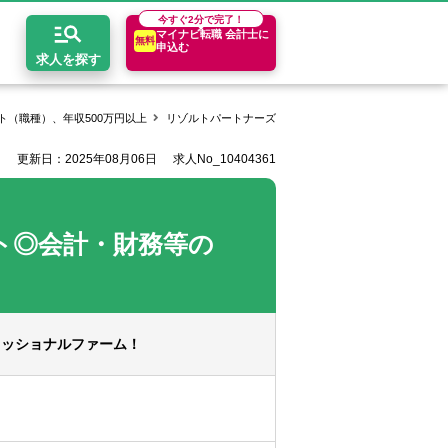
今すぐ
2分で完了！
マイナビ転職 会計士に
無料
申込む
求人を探す
（職種）、年収500万円以上
リゾルトパートナーズ株式会社の求人一覧
【会計コ
更新日：2025年08月06日
求人No_10404361
開求人とは？
ちコンテンツ
エリア別求人情報
セスマップ
コンサルティングファーム
関東・首都圏
年収診断
ト◎会計・財務等の
者の転職Q&A
会計事務所・税理士法人
関西
キャリア診断
イド
事業会社
東海
ェッショナルファーム！