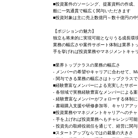
■投資案件のソーシング、提案資料の作成
般に一気通貫で幅広く関与いただきます
■投資対象は主に売上数億円～数十億円の
【ポジションの魅力】
独立も将来的に実現可能となりうる成長環
業務の幅広さや案件サポート体制は業界ト
手を挙げれば投資業務やマネジメントキャ
■業界トップクラスの業務の幅広さ
- メンバーの希望やキャリアに合わせて、M
- 関与できる業務の幅広さはトップクラス
■経験豊富なメンバーによる充実したサポー
- 各領域で実務経験豊富なメンバーによる
- 経験豊富なメンバーがフォローする体制
- 書籍購入支援や研修参加等、キャリアア
■投資業務やマネジメントキャリアへのチャ
- 手を上げれば投資業務へもチャレンジ可能
- 投資先の取締役就任を通じて、経営に関
■スタートアップならではの裁量の大きさ