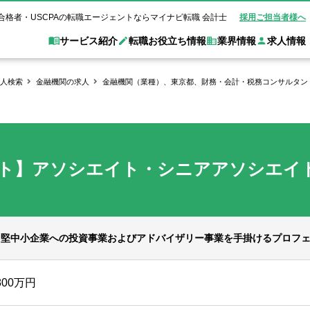
合格者・USCPAの転職エージェントならマイナビ転職 会計士
採用ご担当者様へ
サービス紹介
転職お役立ち情報
業界情報
求人情報
人検索
金融機関の求人
金融機関（業種）、東京都、財務・会計・税務コンサルタント
職 会計士とは？
Web面談サービス
非公
転職ガイド
験情報
別求人情報
業界別求人情報
業界トピックス
転職活動お役立
ド
個別転職相談会・セミナー
アク
ポイント
申し込み手順
女性会計士の転職
監査法人
業界情報の記事一覧
転職お役立ち情報
金融機関
ト】アソシエイト・シニアアソシエイ
質問
キャリアアドバイザーのご紹介
転職の方へ
覧
試験合格
USCPAの転職
会計士が活躍できる転職先
会計士・試験合格
会計事務所・税理士法人
事業会社
れ
転職成功事例
の転職の方へ
の流れ
米国公認会計士）
未経験分野への転職
監査法人
WEB面接完全ガ
コンサルティングファー
中堅中小企業への投資事業およびアドバイザリー事業を手掛けるプロフ
ム
800万円