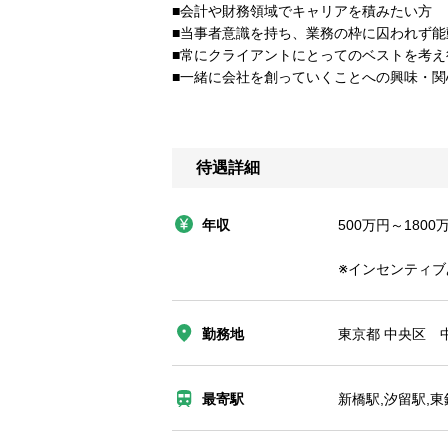
■会計や財務領域でキャリアを積みたい方
■当事者意識を持ち、業務の枠に囚われず能
■常にクライアントにとってのベストを考え
■一緒に会社を創っていくことへの興味・関
待遇詳細
年収
500万円～1800
※インセンティブ
勤務地
東京都 中央区 中
最寄駅
新橋駅,汐留駅,