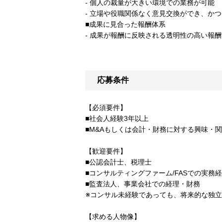
- 個人の裁量が大きい環境での業務が可能
- 立場や役職関係なく意見交換ができ、か
■成果に見合った報酬体系
- 成果が報酬に反映される透明性の高い報
応募条件
【必須要件】
■社会人経験3年以上
■M&Aもしくは会計・財務に対する興味・
【歓迎要件】
■公認会計士、税理士
■コンサルティングファーム/FASでの実務
■監査法人、事業会社での経理・財務
※コンサル未経験であっても、将来的な独
【求める人物像】