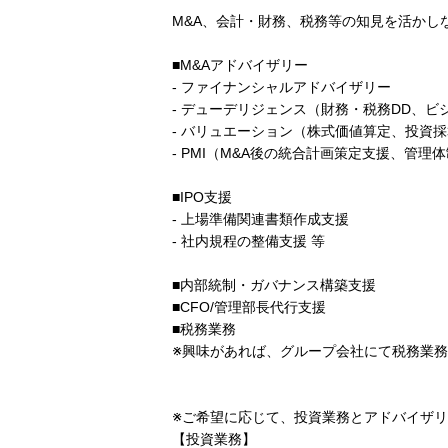
M&A、会計・財務、税務等の知見を活かし
■M&Aアドバイザリー
- ファイナンシャルアドバイザリー
- デューデリジェンス（財務・税務DD、ビ
- バリュエーション（株式価値算定、投資採
- PMI（M&A後の統合計画策定支援、管理
■IPO支援
- 上場準備関連書類作成支援
- 社内規程の整備支援 等
■内部統制・ガバナンス構築支援
■CFO/管理部長代行支援
■税務業務
※興味があれば、グループ会社にて税務業
※ご希望に応じて、投資業務とアドバイザ
【投資業務】