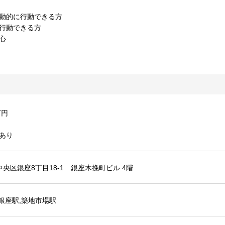
動的に行動できる方
行動できる方
心
万円
あり
央区銀座8丁目18-1 銀座木挽町ビル 4階
東銀座駅,築地市場駅