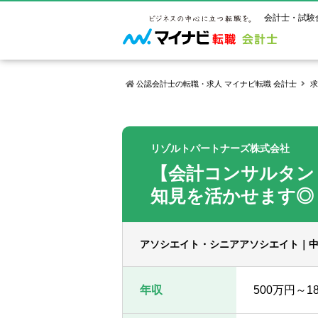
会計士・試験
公認会計士の転職・求人 マイナビ転職 会計士
求
マイナビ転
ご状況別
会計士試
保有資格
ご利用ガイ
リゾルトパートナーズ株式会社
年齢別転職
受験資格・
公認会計士
【会計コンサルタン
よくあるご
はじめての
試験科目一
公認会計士
サービス紹介
転職お役立ち情報
業界情報
知見を活かせます◎
ご利用の流
2回目以降
試験合格後
USCPA（
求人情報
アソシエイト・シニアアソシエイト｜
年収
500万円～1