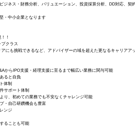
、ビジネス・財務分析、バリュエーション、投資採算分析、DD対応、契
中堅・中小企業となります
境！！
ップクラス
リアにも挑戦できるなど、アドバイザーの域を超えた更なるキャリアア
&AからIPO支援・経理支援に至るまで幅広い業務に関与可能
であると自負
ト体制
案件サポート体制
により、初めての業務でも不安なくチャレンジ可能
ップ・自己研鑽機会も豊富
レンジ
与することも可能