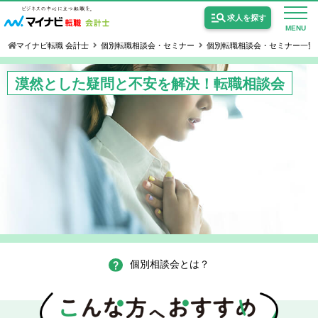
求人を探す
MENU
マイナビ転職 会計士
個別転職相談会・セミナー
個別転職相談会・セミナー一覧
漠然とした疑問と不安を解決！転職相談会
公認会計士の求人
監査法人の求人
公認会計士試験合格向けの求人
USCPA（米国公認会計士）の求人
個別相談会とは？
女性会計士の転職
個別転職相談会・セミナー