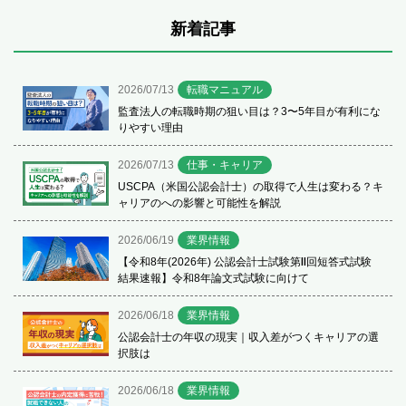
新着記事
2026/07/13
転職マニュアル
監査法人の転職時期の狙い目は？3〜5年目が有利にな
りやすい理由
2026/07/13
仕事・キャリア
USCPA（米国公認会計士）の取得で人生は変わる？キ
ャリアのへの影響と可能性を解説
2026/06/19
業界情報
【令和8年(2026年) 公認会計士試験第Ⅱ回短答式試験
結果速報】令和8年論文式試験に向けて
2026/06/18
業界情報
公認会計士の年収の現実｜収入差がつくキャリアの選
択肢は
2026/06/18
業界情報