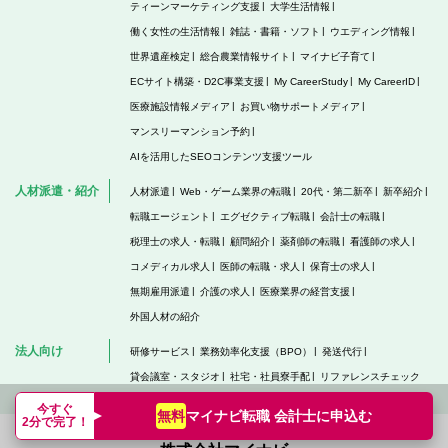
ティーンマーケティング支援
大学生活情報
働く女性の生活情報
雑誌・書籍・ソフト
ウエディング情報
世界遺産検定
総合農業情報サイト
マイナビ子育て
ECサイト構築・D2C事業支援
My CareerStudy
My CareerID
医療施設情報メディア
お買い物サポートメディア
マンスリーマンション予約
AIを活用したSEOコンテンツ支援ツール
人材派遣・紹介
人材派遣
Web・ゲーム業界の転職
20代・第二新卒
新卒紹介
転職エージェント
エグゼクティブ転職
会計士の転職
税理士の求人・転職
顧問紹介
薬剤師の転職
看護師の求人
コメディカル求人
医師の転職・求人
保育士の求人
無期雇用派遣
介護の求人
医療業界の経営支援
外国人材の紹介
法人向け
研修サービス
業務効率化支援（BPO）
発送代行
貸会議室・スタジオ
社宅・社員寮手配
リファレンスチェック
今すぐ
マイナビ転職 会計士に
申込む
無料
2分で完了！