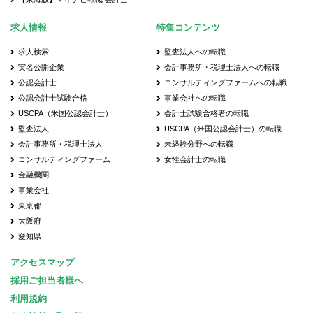
求人情報
特集コンテンツ
求人検索
監査法人への転職
実名公開企業
会計事務所・税理士法人への転職
公認会計士
コンサルティングファームへの転職
公認会計士試験合格
事業会社への転職
USCPA（米国公認会計士）
会計士試験合格者の転職
監査法人
USCPA（米国公認会計士）の転職
会計事務所・税理士法人
未経験分野への転職
コンサルティングファーム
女性会計士の転職
金融機関
事業会社
東京都
大阪府
愛知県
アクセスマップ
採用ご担当者様へ
利用規約