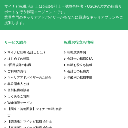
マイナビ転職 会計士は公認会計士・試験合格者・USCPAの方の転職サ
ポートを行う転職エージェントです。
業界専門のキャリアアドバイザーがあなたに最適なキャリアプランをご
提案します。
サービス紹介
転職お役立ち情報
マイナビ転職 会計士とは？
転職成功事例
はじめての転職
会計士の転職Q&A
2回目以降の転職
転職お役立ち情報
ご利用の流れ
会計士の転職先
キャリアアドバイザーのご紹介
年齢別の転職事情
非公開求人とは
個別転職相談会
よくあるご質問
Web面談サービス
【関東・首都圏版】マイナビ転職 会計
士
【関西版】マイナビ転職 会計士
【東海版】マイナビ転職 会計士