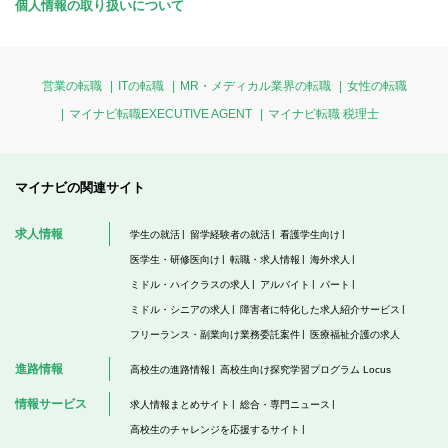
個人情報の取り扱いについて
営業の転職
ITの転職
MR・メディカル業界の転職
女性の転職
マイナビ転職EXECUTIVE AGENT
マイナビ転職 税理士
マイナビの関連サイト
求人情報
学生の就活
留学経験者の就活
看護学生向け
医学生・研修医向け
転職・求人情報
海外求人
ミドル・ハイクラスの求人
アルバイト
パート
ミドル・シニアの求人
障害者に特化した求人紹介サービス
フリーランス・副業向け業務委託案件
医療福祉介護の求人
進路情報
高校生の進路情報
高校生向け探究学習プログラム Locus
情報サービス
求人情報まとめサイト
総合・専門ニュース
高校生のチャレンジを応援するサイト