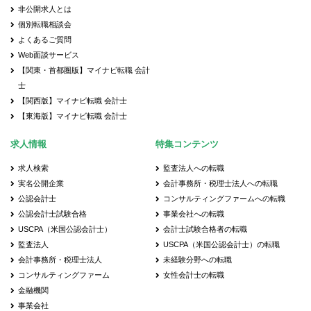
非公開求人とは
個別転職相談会
よくあるご質問
Web面談サービス
【関東・首都圏版】マイナビ転職 会計
士
【関西版】マイナビ転職 会計士
【東海版】マイナビ転職 会計士
求人情報
特集コンテンツ
求人検索
監査法人への転職
実名公開企業
会計事務所・税理士法人への転職
公認会計士
コンサルティングファームへの転職
公認会計士試験合格
事業会社への転職
USCPA（米国公認会計士）
会計士試験合格者の転職
監査法人
USCPA（米国公認会計士）の転職
会計事務所・税理士法人
未経験分野への転職
コンサルティングファーム
女性会計士の転職
金融機関
事業会社