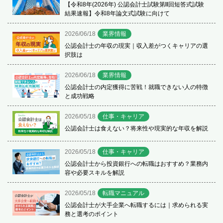
【令和8年(2026年) 公認会計士試験第Ⅱ回短答式試験
結果速報】令和8年論文式試験に向けて
2026/06/18
業界情報
公認会計士の年収の現実｜収入差がつくキャリアの選
択肢は
2026/06/18
業界情報
公認会計士の内定獲得に苦戦！就職できない人の特徴
と成功戦略
2026/05/18
仕事・キャリア
公認会計士は食えない？将来性や現実的な年収を解説
2026/05/18
仕事・キャリア
公認会計士から投資銀行への転職はおすすめ？業務内
容や必要スキルを解説
2026/05/18
転職マニュアル
公認会計士が大手企業へ転職するには｜求められる実
務と選考のポイント