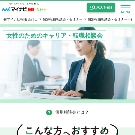
求人を探す
MENU
マイナビ転職 会計士
個別転職相談会・セミナー
個別転職相談会・セミナー一覧
女性のためのキャリア・転職相談会
公認会計士の求人
監査法人の求人
公認会計士試験合格向けの求人
USCPA（米国公認会計士）の求人
個別相談会とは？
女性会計士の転職
個別転職相談会・セミナー