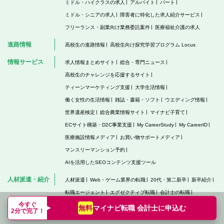
ミドル・ハイクラスの求人
アルバイト
パート
ミドル・シニアの求人
障害者に特化した求人紹介サービス
フリーランス・副業向け業務委託案件
医療福祉介護の求人
進路情報
高校生の進路情報
高校生向け探究学習プログラム Locus
情報サービス
求人情報まとめサイト
総合・専門ニュース
高校生のチャレンジを応援するサイト
ティーンマーケティング支援
大学生活情報
働く女性の生活情報
雑誌・書籍・ソフト
ウエディング情報
世界遺産検定
総合農業情報サイト
マイナビ子育て
ECサイト構築・D2C事業支援
My CareerStudy
My CareerID
医療施設情報メディア
お買い物サポートメディア
マンスリーマンション予約
AIを活用したSEOコンテンツ支援ツール
人材派遣・紹介
人材派遣
Web・ゲーム業界の転職
20代・第二新卒
新卒紹介
転職エージェント
エグゼクティブ転職
会計士の転職
今すぐ
税理士の求人・転職
顧問紹介
薬剤師の転職
看護師の求人
マイナビ転職 会計士に
申込む
無料
2分で完了！
コメディカル求人
医師の転職・求人
保育士の求人