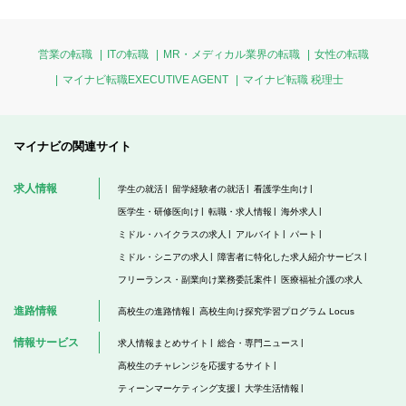
営業の転職
ITの転職
MR・メディカル業界の転職
女性の転職
マイナビ転職EXECUTIVE AGENT
マイナビ転職 税理士
マイナビの関連サイト
求人情報
学生の就活
留学経験者の就活
看護学生向け
医学生・研修医向け
転職・求人情報
海外求人
ミドル・ハイクラスの求人
アルバイト
パート
ミドル・シニアの求人
障害者に特化した求人紹介サービス
フリーランス・副業向け業務委託案件
医療福祉介護の求人
進路情報
高校生の進路情報
高校生向け探究学習プログラム Locus
情報サービス
求人情報まとめサイト
総合・専門ニュース
高校生のチャレンジを応援するサイト
ティーンマーケティング支援
大学生活情報