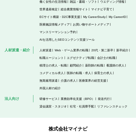
働く女性の生活情報
雑誌・書籍・ソフト
ウエディング情報
世界遺産検定
総合農業情報サイト
マイナビ子育て
ECサイト構築・D2C事業支援
My CareerStudy
My CareerID
医療施設情報メディア
お買い物サポートメディア
マンスリーマンション予約
AIを活用したSEOコンテンツ支援ツール
人材派遣・紹介
人材派遣
Web・ゲーム業界の転職
20代・第二新卒
新卒紹介
転職エージェント
エグゼクティブ転職
会計士の転職
税理士の求人・転職
顧問紹介
薬剤師の転職
看護師の求人
コメディカル求人
医師の転職・求人
保育士の求人
無期雇用派遣
介護の求人
医療業界の経営支援
外国人材の紹介
法人向け
研修サービス
業務効率化支援（BPO）
発送代行
貸会議室・スタジオ
社宅・社員寮手配
リファレンスチェック
株式会社マイナビ