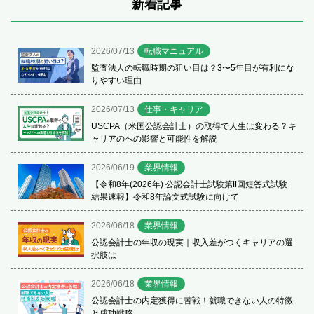
新着記事
2026/07/13
転職マニュアル
監査法人の転職時期の狙い目は？3〜5年目が有利にな
りやすい理由
2026/07/13
仕事・キャリア
USCPA（米国公認会計士）の取得で人生は変わる？キ
ャリアのへの影響と可能性を解説
2026/06/19
業界情報
【令和8年(2026年) 公認会計士試験第Ⅱ回短答式試験
結果速報】令和8年論文式試験に向けて
2026/06/18
業界情報
公認会計士の年収の現実｜収入差がつくキャリアの選
択肢は
2026/06/18
業界情報
公認会計士の内定獲得に苦戦！就職できない人の特徴
と成功戦略