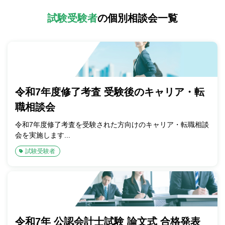
転職お役立ち情報
試験受験者
の個別相談会一覧
ご利用ガイド
非公開求人とは？
サービス紹介
転職お役立ち情報
令和7年度修了考査 受験後のキャリア・転
職相談会
業界情報
令和7年度修了考査を受験された方向けのキャリア・転職相談
求人情報
会を実施します...
試験受験者
令和7年 公認会計士試験 論文式 合格発表