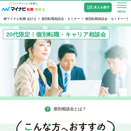
求人を探す
MENU
マイナビ転職 会計士
個別転職相談会・セミナー
個別転職相談会・セミナー一覧
20代限定！個別転職・キャリア相談会
公認会計士の求人
監査法人の求人
公認会計士試験合格向けの求人
USCPA（米国公認会計士）の求人
個別相談会とは？
女性会計士の転職
個別転職相談会・セミナー