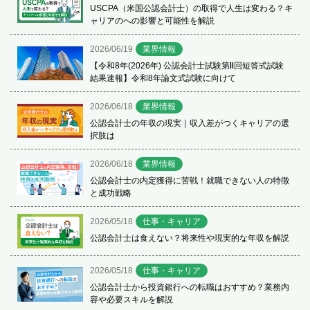
USCPA（米国公認会計士）の取得で人生は変わる？キ
ャリアのへの影響と可能性を解説
2026/06/19
業界情報
【令和8年(2026年) 公認会計士試験第Ⅱ回短答式試験
結果速報】令和8年論文式試験に向けて
2026/06/18
業界情報
公認会計士の年収の現実｜収入差がつくキャリアの選
択肢は
2026/06/18
業界情報
公認会計士の内定獲得に苦戦！就職できない人の特徴
と成功戦略
2026/05/18
仕事・キャリア
公認会計士は食えない？将来性や現実的な年収を解説
2026/05/18
仕事・キャリア
公認会計士から投資銀行への転職はおすすめ？業務内
容や必要スキルを解説