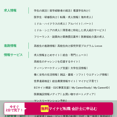
求人情報
学生の就活
留学経験者の就活
看護学生向け
医学生・研修医向け
転職・求人情報
海外求人
ミドル・ハイクラスの求人
アルバイト
パート
ミドル・シニアの求人
障害者に特化した求人紹介サービス
フリーランス・副業向け業務委託案件
医療福祉介護の求人
進路情報
高校生の進路情報
高校生向け探究学習プログラム Locus
情報サービス
求人情報まとめサイト
総合・専門ニュース
高校生のチャレンジを応援するサイト
ティーンマーケティング支援
大学生活情報
働く女性の生活情報
雑誌・書籍・ソフト
ウエディング情報
世界遺産検定
総合農業情報サイト
マイナビ子育て
ECサイト構築・D2C事業支援
My CareerStudy
My CareerID
医療施設情報メディア
お買い物サポートメディア
マンスリーマンション予約
今すぐ
AIを活用したSEOコンテンツ支援ツール
マイナビ転職 会計士に
申込む
無料
2分で完了！
人材派遣・紹介
人材派遣
Web・ゲーム業界の転職
20代・第二新卒
新卒紹介