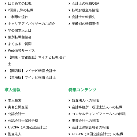
はじめての転職
会計士の転職Q&A
2回目以降の転職
転職お役立ち情報
ご利用の流れ
会計士の転職先
キャリアアドバイザーのご紹介
年齢別の転職事情
非公開求人とは
個別転職相談会
よくあるご質問
Web面談サービス
【関東・首都圏版】マイナビ転職 会計
士
【関西版】マイナビ転職 会計士
【東海版】マイナビ転職 会計士
求人情報
特集コンテンツ
求人検索
監査法人への転職
実名公開企業
会計事務所・税理士法人への転職
公認会計士
コンサルティングファームへの転職
公認会計士試験合格
事業会社への転職
USCPA（米国公認会計士）
会計士試験合格者の転職
監査法人
USCPA（米国公認会計士）の転職