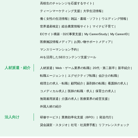
高校生のチャレンジを応援するサイト
ティーンマーケティング支援
大学生活情報
働く女性の生活情報
雑誌・書籍・ソフト
ウエディング情報
世界遺産検定
総合農業情報サイト
マイナビ子育て
ECサイト構築・D2C事業支援
My CareerStudy
My CareerID
医療施設情報メディア
お買い物サポートメディア
マンスリーマンション予約
AIを活用したSEOコンテンツ支援ツール
人材派遣・紹介
人材派遣
Web・ゲーム業界の転職
20代・第二新卒
新卒紹介
転職エージェント
エグゼクティブ転職
会計士の転職
税理士の求人・転職
顧問紹介
薬剤師の転職
看護師の求人
コメディカル求人
医師の転職・求人
保育士の求人
無期雇用派遣
介護の求人
医療業界の経営支援
外国人材の紹介
法人向け
研修サービス
業務効率化支援（BPO）
発送代行
貸会議室・スタジオ
社宅・社員寮手配
リファレンスチェック