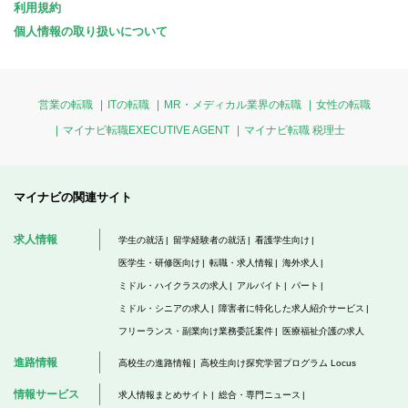
利用規約
個人情報の取り扱いについて
営業の転職
ITの転職
MR・メディカル業界の転職
女性の転職
マイナビ転職EXECUTIVE AGENT
マイナビ転職 税理士
マイナビの関連サイト
求人情報
学生の就活
留学経験者の就活
看護学生向け
医学生・研修医向け
転職・求人情報
海外求人
ミドル・ハイクラスの求人
アルバイト
パート
ミドル・シニアの求人
障害者に特化した求人紹介サービス
フリーランス・副業向け業務委託案件
医療福祉介護の求人
進路情報
高校生の進路情報
高校生向け探究学習プログラム Locus
情報サービス
求人情報まとめサイト
総合・専門ニュース