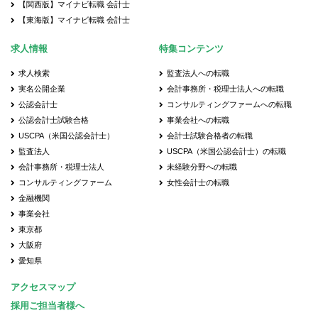
【関西版】マイナビ転職 会計士
【東海版】マイナビ転職 会計士
求人情報
特集コンテンツ
求人検索
監査法人への転職
実名公開企業
会計事務所・税理士法人への転職
公認会計士
コンサルティングファームへの転職
公認会計士試験合格
事業会社への転職
USCPA（米国公認会計士）
会計士試験合格者の転職
監査法人
USCPA（米国公認会計士）の転職
会計事務所・税理士法人
未経験分野への転職
コンサルティングファーム
女性会計士の転職
金融機関
事業会社
東京都
大阪府
愛知県
アクセスマップ
採用ご担当者様へ