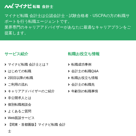
マイナビ転職 会計士は公認会計士・試験合格者・USCPAの方の転職サ
ポートを行う転職エージェントです。
業界専門のキャリアアドバイザーがあなたに最適なキャリアプランをご
提案します。
サービス紹介
転職お役立ち情報
マイナビ転職 会計士とは？
転職成功事例
はじめての転職
会計士の転職Q&A
2回目以降の転職
転職お役立ち情報
ご利用の流れ
会計士の転職先
キャリアアドバイザーのご紹介
年齢別の転職事情
非公開求人とは
個別転職相談会
よくあるご質問
Web面談サービス
【関東・首都圏版】マイナビ転職 会計
士