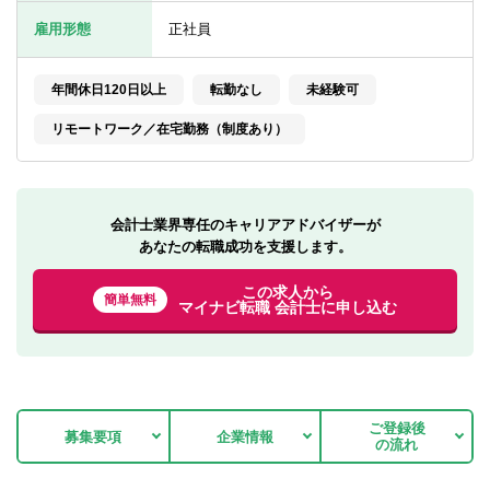
転職お役立ち情報
雇用形態
正社員
ご利用ガイド
年間休日120日以上
転勤なし
未経験可
非公開求人とは？
リモートワーク／在宅勤務（制度あり）
サービス紹介
転職お役立ち情報
会計士業界専任のキャリアアドバイザーが
業界情報
あなたの転職成功を支援します。
求人情報
この求人から
簡単無料
マイナビ転職 会計士に申し込む
ご登録後
募集要項
企業情報
の流れ