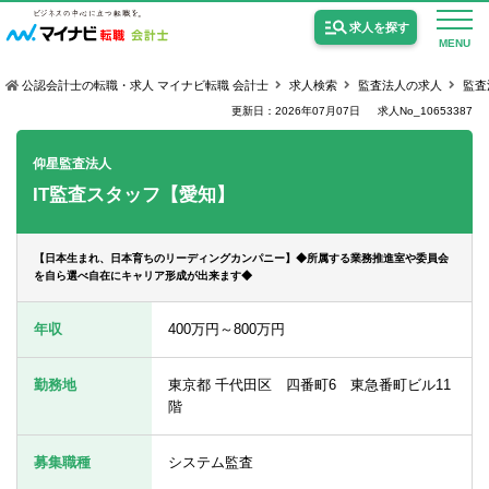
求人を探す
MENU
公認会計士の転職・求人 マイナビ転職 会計士
求人検索
監査法人の求人
監査
更新日：2026年07月07日
求人No_10653387
仰星監査法人
IT監査スタッフ【愛知】
公認会計士の求人
監査法人の求人
【日本生まれ、日本育ちのリーディングカンパニー】◆所属する業務推進室や委員会
を自ら選べ自在にキャリア形成が出来ます◆
公認会計士試験合格向けの求人
年収
400万円～800万円
USCPA（米国公認会計士）の求人
勤務地
東京都 千代田区 四番町6 東急番町ビル11
階
女性会計士の転職
個別転職相談会・セミナー
募集職種
システム監査