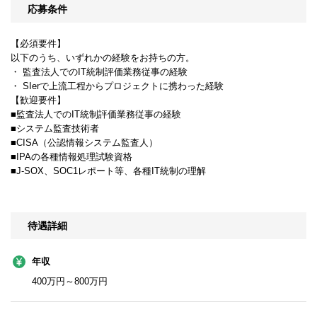
応募条件
【必須要件】
以下のうち、いずれかの経験をお持ちの方。
・ 監査法人でのIT統制評価業務従事の経験
・ SIerで上流工程からプロジェクトに携わった経験
【歓迎要件】
■監査法人でのIT統制評価業務従事の経験
■システム監査技術者
■CISA（公認情報システム監査人）
■IPAの各種情報処理試験資格
■J-SOX、SOC1レポート等、各種IT統制の理解
待遇詳細
年収
400万円～800万円