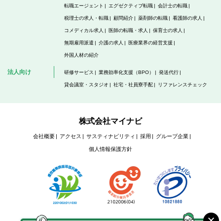
転職エージェント
エグゼクティブ転職
会計士の転職
税理士の求人・転職
顧問紹介
薬剤師の転職
看護師の求人
コメディカル求人
医師の転職・求人
保育士の求人
無期雇用派遣
介護の求人
医療業界の経営支援
外国人材の紹介
法人向け
研修サービス
業務効率化支援（BPO）
発送代行
貸会議室・スタジオ
社宅・社員寮手配
リファレンスチェック
株式会社マイナビ
会社概要
アクセス
サスティナビリティ
採用
グループ企業
個人情報保護方針