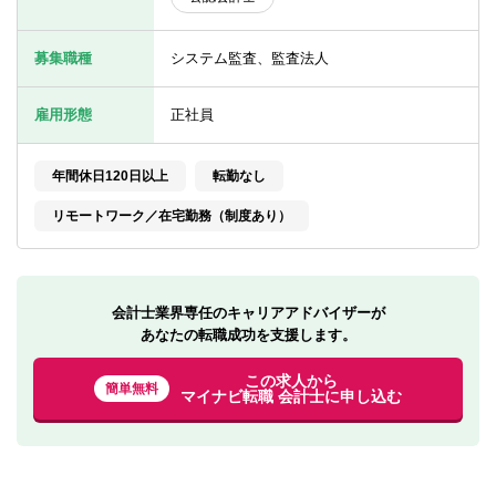
転職お役立ち情報
募集職種
システム監査、監査法人
ご利用ガイド
非公開求人とは？
雇用形態
正社員
サービス紹介
年間休日120日以上
転勤なし
転職お役立ち情報
リモートワーク／在宅勤務（制度あり）
業界情報
求人情報
会計士業界専任のキャリアアドバイザーが
あなたの転職成功を支援します。
この求人から
簡単無料
マイナビ転職 会計士に申し込む