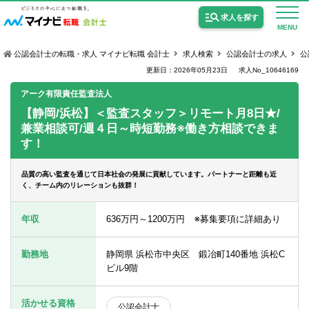
求人を探す
MENU
公認会計士の転職・求人 マイナビ転職 会計士
求人検索
公認会計士の求人
公
更新日：2026年05月23日
求人No_10646169
アーク有限責任監査法人
【静岡/浜松】＜監査スタッフ＞リモート月8日★/
兼業相談可/週４日～時短勤務※働き方相談できま
公認会計士の求人
す！
監査法人の求人
品質の高い監査を通じて日本社会の発展に貢献しています。パートナーと距離も近
公認会計士試験合格向けの求人
く、チーム内のリレーションも抜群！
USCPA（米国公認会計士）の求人
年収
636万円～1200万円 ※募集要項に詳細あり
勤務地
静岡県 浜松市中央区 鍛冶町140番地 浜松C
女性会計士の転職
ビル9階
個別転職相談会・セミナー
活かせる資格
公認会計士