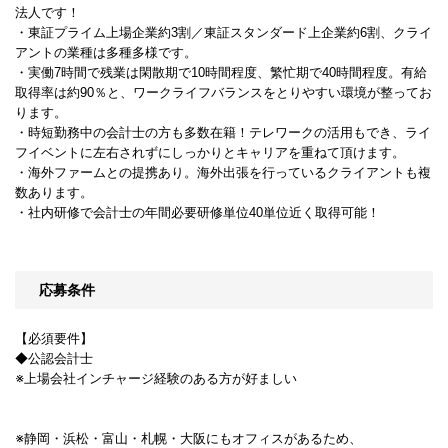
法人です！
・東証プライム上場企業約3割／東証スタンダード上企業約6割、クライ
アントの業種は多種多様です。
・実働7時間で残業は閑散期で10時間程度、繁忙期で40時間程度。有給
取得率は約90％と、ワークライフバランスをとりやすい環境が整ってお
ります。
・時短勤務中の会計士の方も多数在籍！テレワークの活用もでき、ライ
フイベントに左右されずにしっかりとキャリアを重ねて頂けます。
・海外ファームとの提携あり。海外出張を行っているクライアントも複
数あります。
・社内研修で会計士の年間必要研修単位40単位近く取得可能！
応募条件
【必須要件】
◆公認会計士
※上場会社インチャージ経験のある方が好ましい
※静岡・浜松・富山・札幌・大阪にもオフィスがあるため、