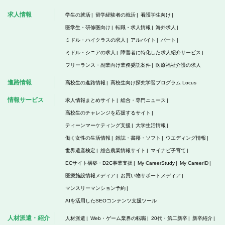
求人情報
学生の就活
留学経験者の就活
看護学生向け
医学生・研修医向け
転職・求人情報
海外求人
ミドル・ハイクラスの求人
アルバイト
パート
ミドル・シニアの求人
障害者に特化した求人紹介サービス
フリーランス・副業向け業務委託案件
医療福祉介護の求人
進路情報
高校生の進路情報
高校生向け探究学習プログラム Locus
情報サービス
求人情報まとめサイト
総合・専門ニュース
高校生のチャレンジを応援するサイト
ティーンマーケティング支援
大学生活情報
働く女性の生活情報
雑誌・書籍・ソフト
ウエディング情報
世界遺産検定
総合農業情報サイト
マイナビ子育て
ECサイト構築・D2C事業支援
My CareerStudy
My CareerID
医療施設情報メディア
お買い物サポートメディア
マンスリーマンション予約
AIを活用したSEOコンテンツ支援ツール
人材派遣・紹介
人材派遣
Web・ゲーム業界の転職
20代・第二新卒
新卒紹介