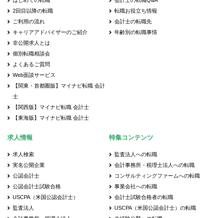
はじめての転職
会計士の転職Q&A
2回目以降の転職
転職お役立ち情報
ご利用の流れ
会計士の転職先
キャリアアドバイザーのご紹介
年齢別の転職事情
非公開求人とは
個別転職相談会
よくあるご質問
Web面談サービス
【関東・首都圏版】マイナビ転職 会計
士
【関西版】マイナビ転職 会計士
【東海版】マイナビ転職 会計士
求人情報
特集コンテンツ
求人検索
監査法人への転職
実名公開企業
会計事務所・税理士法人への転職
公認会計士
コンサルティングファームへの転職
公認会計士試験合格
事業会社への転職
USCPA（米国公認会計士）
会計士試験合格者の転職
監査法人
USCPA（米国公認会計士）の転職