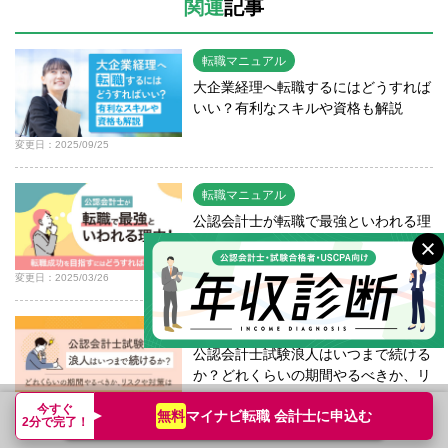
関連
記事
転職マニュアル
大企業経理へ転職するにはどうすれば
いい？有利なスキルや資格も解説
変更日：2025/09/25
転職マニュアル
公認会計士が転職で最強といわれる理
由！転職成功を目指すにはどうすれば
い...
変更日：2025/03/26
転職マニュアル
公認会計士試験浪人はいつまで続ける
か？どれくらいの期間やるべきか、リ
ス...
今すぐ
変更日：2025/01/28
マイナビ転職 会計士に
申込む
無料
転職支援サービス申込み
簡単無料
2分で完了！