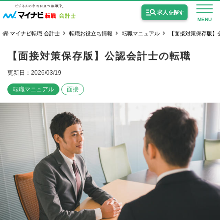
求人を探す
MENU
マイナビ転職 会計士
転職お役立ち情報
転職マニュアル
【面接対策保存版】
【面接対策保存版】公認会計士の転職
更新日：2026/03/19
転職マニュアル
面接
公認会計士の求人
監査法人の求人
公認会計士試験合格向けの求人
USCPA（米国公認会計士）の求人
女性会計士の転職
個別転職相談会・セミナー