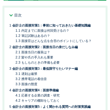
目次
会計士の面接対策1：事前に知っておきたい基礎知識編
内定までに面接は何回受けるの？
筆記試験はあるの？
面接官はどんな点を合否のポイントにしている？
会計士の面接対策2：面接当日の身だしなみ編
面接当日の服装は？
髪や爪の手入れも重要
もしものときの準備も必要
会計士の面接対策3：最低限守りたいマナー編
遅刻は厳禁
携帯電話の着信音
面接の態度
会計士の面接対策4：面接準備編
応募する企業の調査・研究
キャリアの棚卸をしておく
会計士の面接対策5：よく聞かれる質問への対策実践編