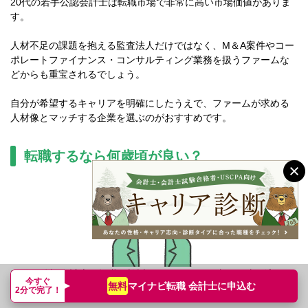
20代の若手公認会計士は転職市場で非常に高い市場価値がありま
す。
人材不足の課題を抱える監査法人だけではなく、M＆A案件やコー
ポレートファイナンス・コンサルティング業務を扱うファームな
どからも重宝されるでしょう。
自分が希望するキャリアを明確にしたうえで、ファームが求める
人材像とマッチする企業を選ぶのがおすすめです。
転職するなら何歳頃が良い？
20代の公認会計士が転職を検討するのなら、26歳～29歳が適した
今すぐ
マイナビ転職 会計士に
申込む
無料
タイミングです。
2分で完了！