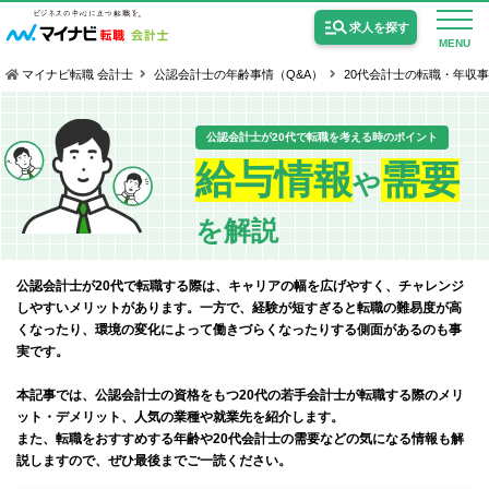
求人を探す
MENU
マイナビ転職 会計士
公認会計士の年齢事情（Q&A）
20代会計士の転職・年収
公認会計士が20代で転職を考える時のポイント
給与情報
需要
や
公認会計士の求人
を解説
監査法人の求人
公認会計士が20代で転職する際は、キャリアの幅を広げやすく、チャレンジ
公認会計士試験合格向けの求人
しやすいメリットがあります。
一方で、経験が短すぎると転職の難易度が高
くなったり、環境の変化によって働きづらくなったりする側面があるのも事
USCPA（米国公認会計士）の求人
実です。
本記事では、公認会計士の資格をもつ20代の若手会計士が転職する際のメリ
女性会計士の転職
ット・デメリット、人気の業種や就業先を紹介します。
また、転職をおすすめする年齢や20代会計士の需要などの気になる情報も解
個別転職相談会・セミナー
説しますので、ぜひ最後までご一読ください。