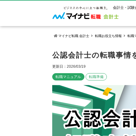
会計士・試験
マイナビ転職 会計士
転職お役立ち情報
転職
マイナビ転
ご状況別
会計士試
保有資格
公認会計士の転職事情
ご利用ガイ
年齢別転職
受験資格・
公認会計士
更新日：2026/03/19
よくあるご
はじめての
試験科目一
公認会計士
転職マニュアル
転職準備
サービス紹介
転職お役立ち情報
業界情報
ご利用の流
2回目以降
試験合格後
USCPA（
求人情報