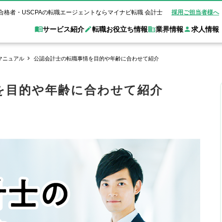
合格者・USCPAの転職エージェントならマイナビ転職 会計士
採用ご担当者様へ
サービス紹介
転職お役立ち情報
業界情報
求人情報
マニュアル
公認会計士の転職事情を目的や年齢に合わせて紹介
職 会計士とは？
Web面談サービス
非公
転職ガイド
験情報
別求人情報
業界別求人情報
業界トピックス
転職活動お役立
を目的や年齢に合わせて紹介
ド
個別転職相談会・セミナー
アク
ポイント
申し込み手順
女性会計士の転職
監査法人
業界情報の記事一覧
転職お役立ち情報
金融機関
質問
キャリアアドバイザーのご紹介
転職の方へ
覧
試験合格
USCPAの転職
会計士が活躍できる転職先
会計士・試験合格
会計事務所・税理士法人
事業会社
れ
転職成功事例
の転職の方へ
の流れ
米国公認会計士）
未経験分野への転職
監査法人
WEB面接完全ガ
コンサルティングファー
ム