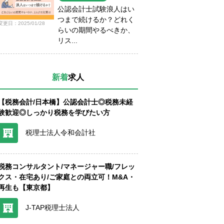
公認会計士試験浪人はい
つまで続けるか？どれく
変更日：2025/01/28
らいの期間やるべきか、
リス...
新着
求人
【税務会計/日本橋】公認会計士◎税務未経
験歓迎◎しっかり税務を学びたい方
税理士法人令和会計社
税務コンサルタント/マネージャー職/フレッ
クス・在宅あり/ご家庭との両立可！M&A・
再生も【東京都】
J-TAP税理士法人