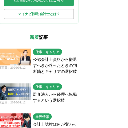
2回目以降の転職の方はこちら
マイナビ転職 会計士とは？
新着
記事
仕事・キャリア
公認会計士資格から撤退
すべきか迷ったときの判
変更日：2026/03/12
断軸とキャリアの選択肢
仕事・キャリア
監査法人から経理へ転職
するという選択肢
変更日：2026/03/12
業界情報
会計士試験は何が変わっ