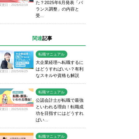
た？2025年6月発表「バ
変更日：2026/02/19
ランス調整」の内容と
受...
関連
記事
転職マニュアル
大企業経理へ転職するに
はどうすればいい？有利
変更日：2025/09/25
なスキルや資格も解説
転職マニュアル
公認会計士が転職で最強
といわれる理由！転職成
変更日：2025/03/26
功を目指すにはどうすれ
ばい...
転職マニュアル