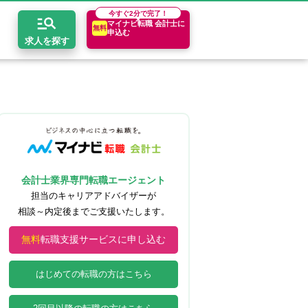
今すぐ
2分で完了！
マイナビ転職 会計士に
無料
申込む
求人を探す
開求人とは？
ちコンテンツ
エリア別求人情報
セスマップ
コンサルティングファーム
関東・首都圏
年収診断
者の転職Q&A
会計事務所・税理士法人
関西
キャリア診断
会計士業界専門転職エージェント
イド
事業会社
東海
担当のキャリアアドバイザーが
相談～内定後までご支援いたします。
無料
転職支援サービスに申し込む
はじめての転職の方はこちら