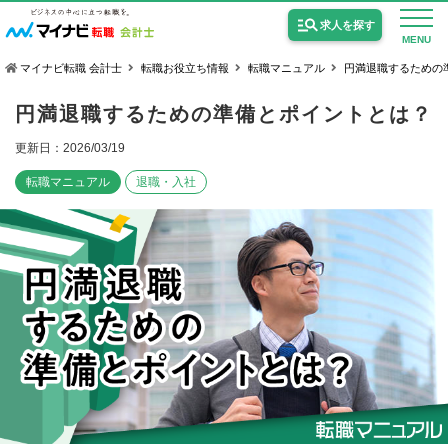
求人を探す
MENU
マイナビ転職 会計士
転職お役立ち情報
転職マニュアル
円満退職するための
円満退職するための準備とポイントとは？
更新日：2026/03/19
転職マニュアル
退職・入社
公認会計士の求人
監査法人の求人
公認会計士試験合格向けの求人
USCPA（米国公認会計士）の求人
女性会計士の転職
個別転職相談会・セミナー