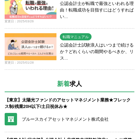
公認会計士が転職で最強といわれる理
由！転職成功を目指すにはどうすれば
い...
変更日：2025/03/26
転職マニュアル
公認会計士試験浪人はいつまで続ける
か？どれくらいの期間やるべきか、リ
ス...
変更日：2025/01/28
新着
求人
【東京】太陽光ファンドのアセットマネジメント業務★フレック
ス制/残業20H以下/土日祝休み★
ブルースカイアセットマネジメント株式会社