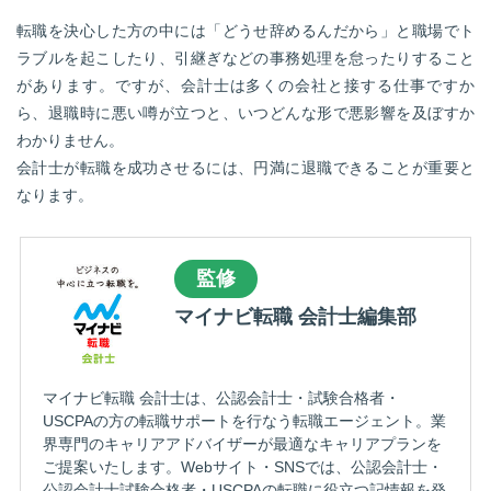
転職お役立ち情報
転職を決心した方の中には「どうせ辞めるんだから」と職場でト
ラブルを起こしたり、引継ぎなどの事務処理を怠ったりすること
ご利用ガイド
があります。ですが、会計士は多くの会社と接する仕事ですか
非公開求人とは？
ら、退職時に悪い噂が立つと、いつどんな形で悪影響を及ぼすか
わかりません。
サービス紹介
会計士が転職を成功させるには、円満に退職できることが重要と
なります。
転職お役立ち情報
業界情報
監修
求人情報
マイナビ転職 会計士編集部
マイナビ転職 会計士は、公認会計士・試験合格者・
USCPAの方の転職サポートを行なう転職エージェント。業
界専門のキャリアアドバイザーが最適なキャリアプランを
ご提案いたします。Webサイト・SNSでは、公認会計士・
公認会計士試験合格者・USCPAの転職に役立つ記情報を発