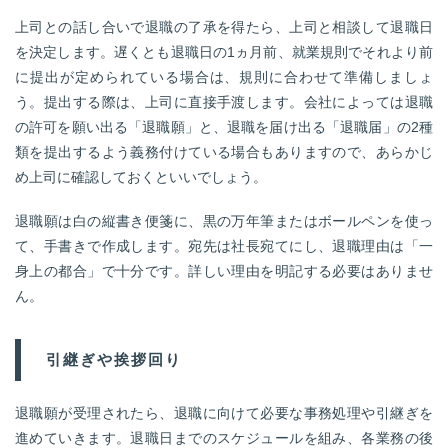
上司との話し合いで退職の了承を得たら、上司と相談して退職日
を決定します。遅くとも退職日の1ヵ月前、就業規則でそれより前
に提出が定められている場合は、規則に合わせて準備しましょ
う。提出する際は、上司に直接手渡します。会社によっては退職
の許可を願い出る「退職願」と、退職を届け出る「退職届」の2種
類を提出するよう義務付けている場合もありますので、あらかじ
め上司に確認しておくといいでしょう。
退職願は白の縦書き便箋に、黒の万年筆またはボールペンを使っ
て、手書きで作成します。宛先は社長宛てにし、退職理由は「一
身上の都合」で十分です。詳しい理由を明記する必要はありませ
ん。
引継ぎや挨拶回り
退職願が受理されたら、退職に向けて必要な事務処理や引継ぎを
進めていきます。退職日までのスケジュールを組み、各業務の後