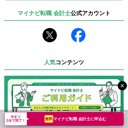
マイナビ転職 会計士
公式アカウント
人気
コンテンツ
今すぐ
マイナビ転職 会計士に
申込む
無料
転職支援サービス申込み
簡単無料
2分で完了！