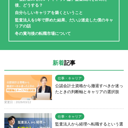
後、どうする？
自分らしいキャリアを築くということ
監査法人を1年で辞めた結果、だいぶ迷走した僕のキャ
リアの話
冬の賞与後の転職市場について
新着
記事
仕事・キャリア
公認会計士資格から撤退すべきか迷っ
たときの判断軸とキャリアの選択肢
変更日：2026/03/12
仕事・キャリア
監査法人から経理へ転職するという選