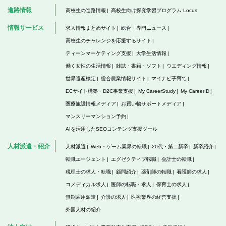
進路情報
高校生の進路情報
高校生向け探究学習プログラム Locus
情報サービス
求人情報まとめサイト
総合・専門ニュース
高校生のチャレンジを応援するサイト
ティーンマーケティング支援
大学生活情報
働く女性の生活情報
雑誌・書籍・ソフト
ウエディング情報
世界遺産検定
総合農業情報サイト
マイナビ子育て
ECサイト構築・D2C事業支援
My CareerStudy
My CareerID
医療施設情報メディア
お買い物サポートメディア
マンスリーマンション予約
AIを活用したSEOコンテンツ支援ツール
人材派遣・紹介
人材派遣
Web・ゲーム業界の転職
20代・第二新卒
新卒紹介
転職エージェント
エグゼクティブ転職
会計士の転職
税理士の求人・転職
顧問紹介
薬剤師の転職
看護師の求人
コメディカル求人
医師の転職・求人
保育士の求人
無期雇用派遣
介護の求人
医療業界の経営支援
外国人材の紹介