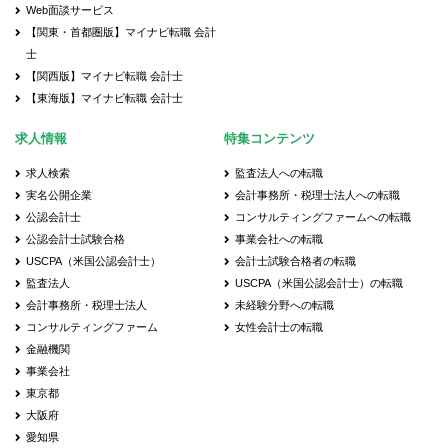
Web面談サービス
【関東・首都圏版】マイナビ転職 会計
士
【関西版】マイナビ転職 会計士
【東海版】マイナビ転職 会計士
求人情報
特集コンテンツ
求人検索
監査法人への転職
実名公開企業
会計事務所・税理士法人への転職
公認会計士
コンサルティングファームへの転職
公認会計士試験合格
事業会社への転職
USCPA（米国公認会計士）
会計士試験合格者の転職
監査法人
USCPA（米国公認会計士）の転職
会計事務所・税理士法人
未経験分野への転職
コンサルティングファーム
女性会計士の転職
金融機関
事業会社
東京都
大阪府
愛知県