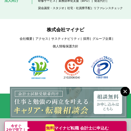
法人向け
研修サービス
業務効率化支援（BPO）
発送代行
貸会議室・スタジオ
社宅・社員寮手配
リファレンスチェック
株式会社マイナビ
会社概要
アクセス
サスティナビリティ
採用
グループ企業
個人情報保護方針
Copyright © Mynavi Corporation
今すぐ
マイナビ転職 会計士に
申込む
無料
2分で完了！