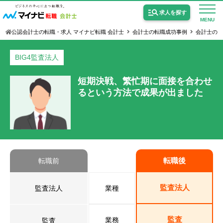
求人を探す
MENU
公認会計士の転職・求人 マイナビ転職 会計士
会計士の転職成功事例
会計士のB
BIG4監査法人
短期決戦、繁忙期に面接を合わせ
るという方法で成果が出ました
公認会計士の求人
監査法人の求人
公認会計士試験合格向けの求人
USCPA（米国公認会計士）の求人
転職後
転職前
監査法人
女性会計士の転職
監査法人
業種
個別転職相談会・セミナー
監査
業務
監査