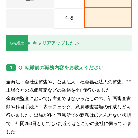
転職お役立ち情報
ご利用ガイド
-
年収
-
非公開求人とは？
キャリアアップしたい
サービス紹介
転職理由
転職お役立ち情報
1
Q. 転職前の職務内容をお教えください
業界情報
求人情報
金商法・会社法監査や、公益法人・社会福祉法人の監査、非
上場会社の株価算定などの業務を4年間行いました。
金商法監査においては主査ではなかったものの、計画審査書
類や科目手続き・表示チェック、意見審査書類の作成なども
行いました。出張が多く事務所での勤務はほとんどない状態
で、年間250日としても7割近くはどこかの会社に伺っていま
した。