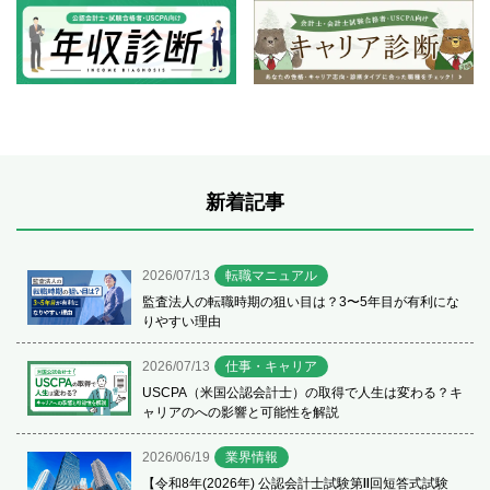
新着記事
2026/07/13
転職マニュアル
監査法人の転職時期の狙い目は？3〜5年目が有利にな
りやすい理由
2026/07/13
仕事・キャリア
USCPA（米国公認会計士）の取得で人生は変わる？キ
ャリアのへの影響と可能性を解説
2026/06/19
業界情報
【令和8年(2026年) 公認会計士試験第Ⅱ回短答式試験