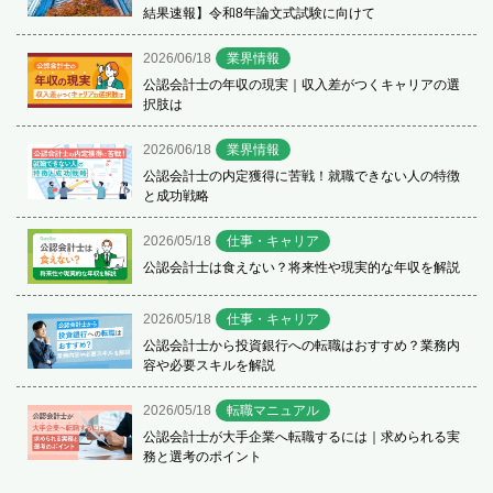
結果速報】令和8年論文式試験に向けて
2026/06/18
業界情報
公認会計士の年収の現実｜収入差がつくキャリアの選
択肢は
2026/06/18
業界情報
公認会計士の内定獲得に苦戦！就職できない人の特徴
と成功戦略
2026/05/18
仕事・キャリア
公認会計士は食えない？将来性や現実的な年収を解説
2026/05/18
仕事・キャリア
公認会計士から投資銀行への転職はおすすめ？業務内
容や必要スキルを解説
2026/05/18
転職マニュアル
公認会計士が大手企業へ転職するには｜求められる実
務と選考のポイント