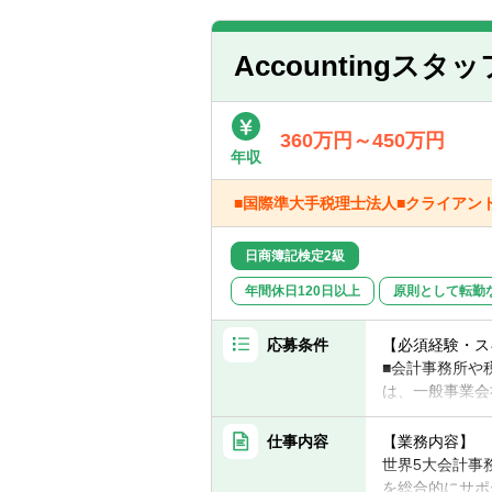
■新規クライア
【求める人物像
■クライアント
■世界各国のB
■各種管理業務
Accounting
い方を希望しま
■フレキシブル
上記に加えて、
360万円～450万円
年収
■国際準大手税理士法人■クライアン
日商簿記検定2級
年間休日120日以上
原則として転勤
応募条件
【必須経験・ス
■会計事務所や
は、一般事業会
（外資系企業の経
■PCや会計システム
仕事内容
【業務内容】
■簿記2級
世界5大会計事
■英語力：英語
を総合的にサポ