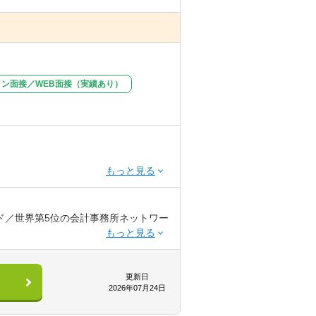
イン面接／WEB面接（実績あり）
理・財務・税務部門における実務経験
リード／世界第5位の会計事務所ネットワー
ン業務経験（3年以上）
更新日
2026年07月24日