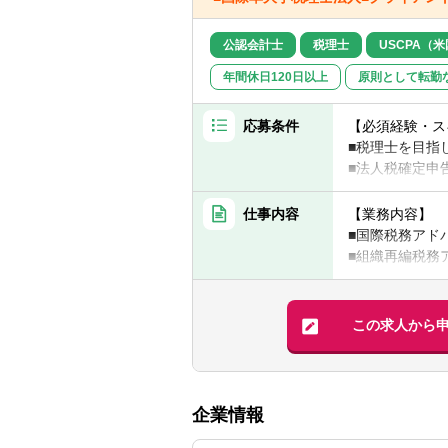
■ゆくゆくは新
■また将来的に
公認会計士
税理士
USCPA（
年間休日120日以上
原則として転勤
応募条件
【必須経験・ス
■税理士を目指
■法人税確定申
▽言語スキル
■日本語：ネイテ
仕事内容
【業務内容】
■英語：メール
■国際税務アド
■組織再編税務
【歓迎経験・ス
■税務及び決算
■税理士科目試
■M&A 税務ア
■公認会計士資
■外資系クライ
この求人から
■上場会社に対
▽言語スキル
※入社後は、税
■英語：ビジネ
ちろん全力でサ
■中国語：ビジ
企業情報
【求める人物像