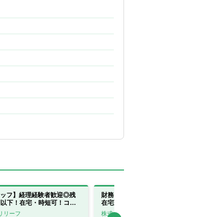
ッフ】経理経験者歓迎◎残
財務コンサルタント｜未経験大歓迎！
間以下！在宅・時短可！コン
在宅勤務（週2～3回）/転勤なし/年休
グに強み！
125日【東京都】
リリーフ
株式会社古田土経営