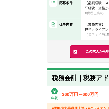
応募条件
【必須経験・ス
▽経験・資格が
■税理士資格
■試験科目合格
■PCスキル：パ
仕事内容
【業務内容】
担当クライアン
【歓迎経験・ス
（参考：担当15
▽経験・資格が
■税務や経営コ
【具体的には】
■税理士法人や
■会計帳簿入力
この求人から
■公認会計士、U
■個人、法人の
■普通自動車運
■税務相談、指
■英語スキル：
■顧客入力自計
■金融機関対応
【求める人物像
■相続税、贈与
税務会計｜税務ア
■素直で周囲に
■その他監査担
■専門家として
※使用会計ソフ
■柔軟でフット
360万円～600万円
■部下の教育や
業務紹介動画 https
年収
【期待すること
■国際準大手税理士法人■クライアン