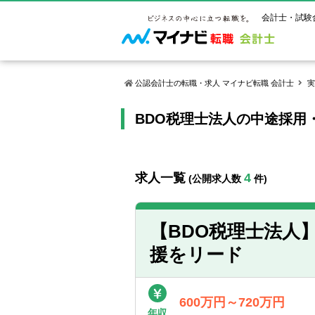
会計士・試験
公認会計士の転職・求人 マイナビ転職 会計士
実
BDO税理士法人の中途採用
マイナビ転
ご状況別
会計士試
保有資格
ご利用ガイ
年齢別転職
受験資格・
公認会計士
よくあるご
はじめての
試験科目一
公認会計士
求人一覧
4
(公開求人数
件)
サービス紹介
転職お役立ち情報
業界情報
ご利用の流
2回目以降
試験合格後
USCPA（
求人情報
【BDO税理士法人】
援をリード
600万円～720万円
年収