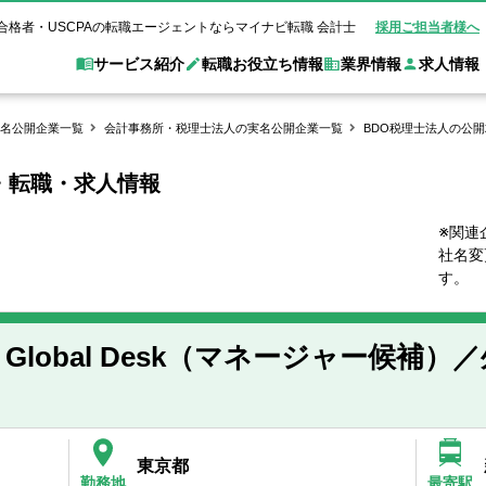
合格者・USCPAの転職エージェントならマイナビ転職 会計士
採用ご担当者様へ
サービス紹介
転職お役立ち情報
業界情報
求人情報
名公開企業一覧
会計事務所・税理士法人の実名公開企業一覧
BDO税理士法人の公
・転職・求人情報
職 会計士とは？
Web面談サービス
非公
転職ガイド
験情報
別求人情報
業界別求人情報
業界トピックス
転職活動お役立
ド
個別転職相談会・セミナー
アク
ポイント
申し込み手順
女性会計士の転職
監査法人
業界情報の記事一覧
転職お役立ち情報
金融機関
※関連
社名変
質問
キャリアアドバイザーのご紹介
転職の方へ
覧
試験合格
USCPAの転職
会計士が活躍できる転職先
会計士・試験合格
す。
会計事務所・税理士法人
事業会社
れ
転職成功事例
の転職の方へ
の流れ
米国公認会計士）
未経験分野への転職
監査法人
WEB面接完全ガ
Global Desk（マネージャー候補
コンサルティングファー
ム
東京都
勤務地
最寄駅