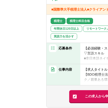
■国際準大手税理士法人■クライアン
税理士
税理士科目合格
年間休日120日以上
リモートワーク
英語力を活かす
応募条件
【必須経験・ス
▽言語スキル
■非日本語ネイ
■日本語ネイテ
▽以下のいずれ
仕事内容
【求人タイトル
■（日本国内あ
【BDO税理士法
（5年以上）、
ク／裁量ある環
■（会計・税務
【業務内容】
【歓迎経験・ス
BDO税理士法
この求人から
■リーダー経験
■BDOメンバ
■USCPA等の
■見積作成と契