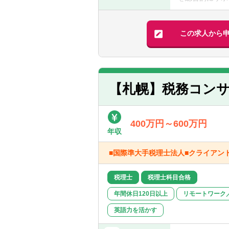
は不可。
【具体的には】
【歓迎経験・ス
■記帳代行業務
この求人から
■日本の公認会
■支払代行業務
■税務申告サポ
【求める人物像
■コミュニケー
※クライアント
仕事を進める上
り組みます。
【札幌】税務コンサ
め、人とコミュ
■納期やルール
基本的にコツコ
400万円～600万円
て自らモチベー
年収
■国際準大手税理士法人■クライアン
税理士
税理士科目合格
年間休日120日以上
リモートワーク
英語力を活かす