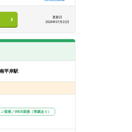
更新日
2026年07月21日
ックなどを担当）の2名体制で業務に取
行なっていくことが大切です。そのた
す。
する目標を明確にもち、そこに向かっ
南平岸駅
イン面接／WEB面接（実績あり）