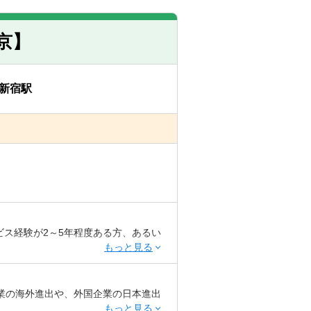
、交渉・ファシリテーション能力の高
京】
新宿駅
ス経験が2～5年程度ある方、あるい
業の海外進出や、外国企業の日本進出
には問わないが、英語アレルギーの方