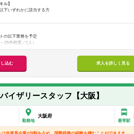
キル】
以下いずれかに該当する方
者（2科目以上）＋税務サービスの実務経験
ソコンが使える方（MS Office/税務/会計など）
トの以下業務を予定
キル】
～25件程度／1人）
以下いずれかに該当する方歓迎
ンサルなどのクライアントサービスの実務経験がある方
会計事務所での勤務経験がある方
、作成、伝票整理
申し込む
求人を詳しく見る
SCPA有資格者
決算申告業務
転免許（なくても可）
導、助言
不問（今後の国際税務案件増を想定してあれば歓迎）
化の入力指導
や融資申込資料作成、相談対応
】
税等資産税の申告業務
ドバイザリースタッフ【大阪】
思いやりのある方
当に付随する全ての業務
常に学ぶ姿勢のある方
ト： TKC・ソリマチ、他
ワークが軽い方
大阪府
マネジメントの経験がある方
://youtu.be/qrqI55pvdps
勤務地
最寄駅
】
トは外資系企業が9割を占め、国際税務の経験を積むことができます。