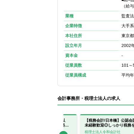
（給与
業種
監査法
企業特徴
大手系
本社住所
東京都
設立年月
2002
資本金
-
従業員数
101～
従業員構成
平均年
会計事務所・税理士法人の求人
【税理士有資格者】残業月10時間以
【税務会計/日本橋】公認会
下！在宅・時短可！中小企業と富裕層
未経験歓迎◎しっかり税務
向けのコンサルティングに強み！
方
税理士法人リリーフ
税理士法人令和会計社