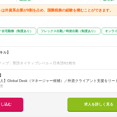
トは外資系企業が9割を占め、国際税務の経験を積むことができます。
／在宅勤務（制度あり）
フレックス出勤／時差出勤（制度あり）
オンラ
キル】
ティブ：英語ネイティブレベル＋日本語N1相当
ィブ：ビジネスレベルの英語力
かに該当する方
】
るいは海外の）会計事務所／会計アウトソーシング会社／事業会社の経
人】Global Desk（マネージャー候補）／外資クライアント支援を
あるいは
境
業務に限らず）英語を使用したプロジェクト等に係るコーディネーショ
キル】
人における下記業務をお任せいたします。
申し込む
求人を詳しく見る
をお持ちの方
ーファームや海外クライアントとのコーディネーション業務
会計・税務資格保有者
約交渉のサポート