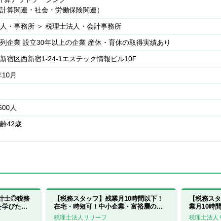
計算関連・社会・労働保険関連）
人・事務所 ＞ 税理士法人・会計事務所
列企業 設立30年以上の企業 産休・育休の取得実績あり
新宿区西新宿1-24-1エステック情報ビル10F
年10月
500人
齢42歳
計士◎税務
【税務スタッフ】残業月10時間以下！
【税務スタ
を学びたい
在宅・時短可！中小企業・富裕層のコ
業月10時
ンサルティングに強み！
サルティン
税理士法人リリーフ
税理士法人