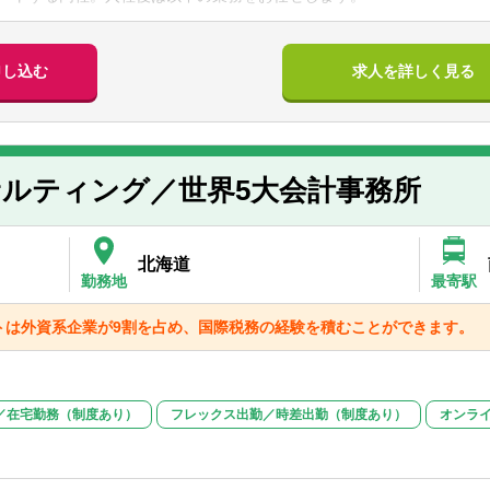
キル】
（月次決算・四半期決算・年次決算業務含む）
申し込む
求人を詳しく見る
計士試験経験者や、USCPA試験・税理士試験の勉強中は尚可
ート業務
】
ションスキルが高く柔軟な対応ができる方
1社に対し、プリペアラー（一次対応などを担当）とレビュアー（チェ
では、チームのメンバーやクライアントと円滑にコミュニケーションを
ルティング／世界5大会計事務所
ニケーションを取るのが好きで、協調性を大切にできる方に向いていま
を厳守して自らの目標にコツコツ努力できる方
ツと担当クライアントの業務を進めることになるため、会計や税務に関
北海道
ションを維持して成長できる人が、活躍しています。
勤務地
最寄駅
トは外資系企業が9割を占め、国際税務の経験を積むことができます。
／在宅勤務（制度あり）
フレックス出勤／時差出勤（制度あり）
オンラ