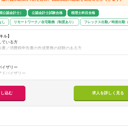
卒入社社員等の後輩へのアドバイス、同行等をお願いします。
は管理職として当事務所をけん引頂けることを期待しています。
米国公認会計士）
公認会計士試験合格
税理士科目合格
なし
リモートワーク／在宅勤務（制度あり）
フレックス出勤／時差出勤
キル】
している方
告書／消費税申告書の作成業務の経験のある方
ィブ orビジネスレベル
等で日常的にコミュニケーションすることに抵抗が無いこと。
バイザリー
アドバイザリー
キル】
相談業務
験合格、または税理士資格を有する方
ドバイザリー
格を有する方
アントの会計アウトソーシング
申し込む
求人を詳しく見る
する税務経験を含む、国内税務業務の経験がある方
務申告を中心にお任せし、慣れてきたらアドバイザリーのお仕事も一緒
スレベル(会話含む)
ポートさせて頂きます。
ネスレベル(会話含む)
】