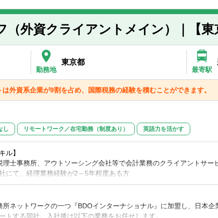
ントに対するサービス開始（例：会計・支払代行・税務等）の導入支援
】
とのミーティングサポート
DOメンバーファームや外資クライアントとのやり取りを頻繁に行うため
スタッフ（外資クライアントメイン）｜【東
す。
な対応ができ、フットワークが軽い方を歓迎します。
記帳・支払代行業務や税務業務にも従事していただきます。
東京都
勤務地
最寄駅
トは外資系企業が9割を占め、国際税務の経験を積むことができます。
なし
リモートワーク／在宅勤務（制度あり）
英語力を活かす
キル】
税理士事務所、アウトソーシング会社等で会計業務のクライアントサービ
社にて、経理業務経験が2～5年程度ある方
理経験者尚可。IFRS/USGAPなどの経験者は尚可）
が使える方（MS Office、QuickBooks、SAP、NetSuiteなど）
務所ネットワークの一つ『BDOインターナショナル』に加盟し、日本企
を使っての会計業務に興味のある方。但し、現時点での英語力は基本的
ートする同社。入社後は以下の業務をお任せします。