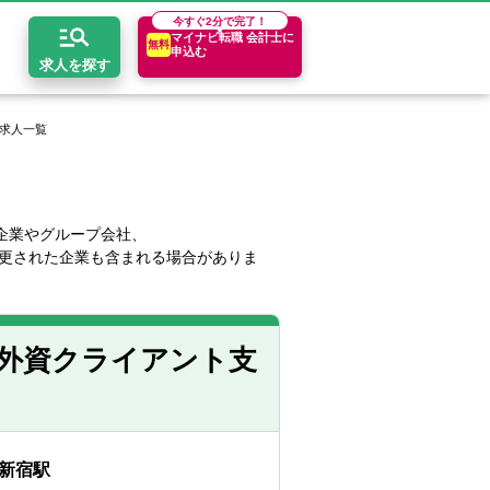
今すぐ
2分で完了！
マイナビ転職 会計士に
無料
申込む
求人を探す
開求人一覧
開求人とは？
ちコンテンツ
エリア別求人情報
セスマップ
コンサルティングファーム
関東・首都圏
年収診断
企業やグループ会社、
更された企業も含まれる場合がありま
者の転職Q&A
会計事務所・税理士法人
関西
キャリア診断
イド
事業会社
東海
）／外資クライアント支
新宿駅