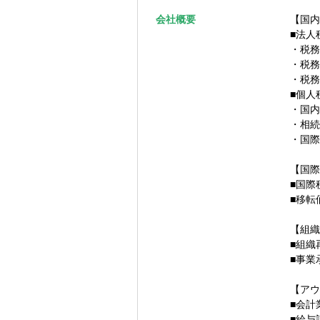
▽人物イメージ
会社概要
【国内
「税務領域を専
■法人
ジェクトマネー
・税務
■チャレンジ精
・税務
■スピード感が
・税務
■ロジカルな思
■個人
・国内
▽求める経験や
・相続
■税理士法人・
・国際
■クライアント
■クライアント
【国際
め、柔軟にフレ
■国際
■移転
【組織
■組織
■事業
【アウ
■会計
■給与