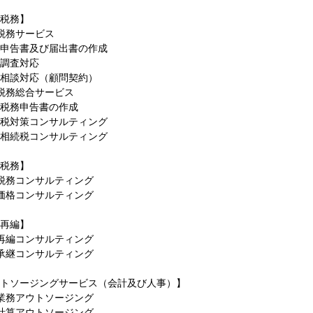
税務】
門にしているコンサルタント」として、税務専門家であるだけではなく
税務サービス
ジャーを目指す方を歓迎します。また、その目標に到達できるよう、全
申告書及び届出書の作成
神旺盛な方
調査対応
ある方
相談対応（顧問契約）
考力をお持ちの方
税務総合サービス
税務申告書の作成
行動特性のイメージ
税対策コンサルティング
会計事務所での就業経験のある方を歓迎します。
相続税コンサルティング
や所属内のメンバーと円滑なコミュニケーションができる方を歓迎しま
はインバウンドの外資系企業が多く、その海外親会社は中小から有名な
税務】
キシブルな対応ができ、フットワークが軽い方を歓迎します。
税務コンサルティング
価格コンサルティング
再編】
再編コンサルティング
承継コンサルティング
トソージングサービス（会計及び人事）】
業務アウトソージング
計算アウトソージング