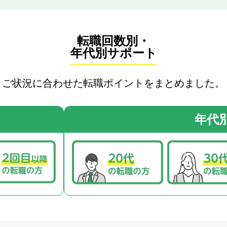
秋田県
千葉県
山梨県
奈良県
山口県
大分県
山形県
東京都
長野県
和歌山県
徳島県
宮崎県
福島県
神奈川県
香川県
鹿児島県
愛媛県
沖縄県
事業会社
転職回数別・
年代別サポート
高知県
CFO
ご状況に合わせた転職ポイントをまとめました。
監査アシスタント
年代
する
この条件で検索する