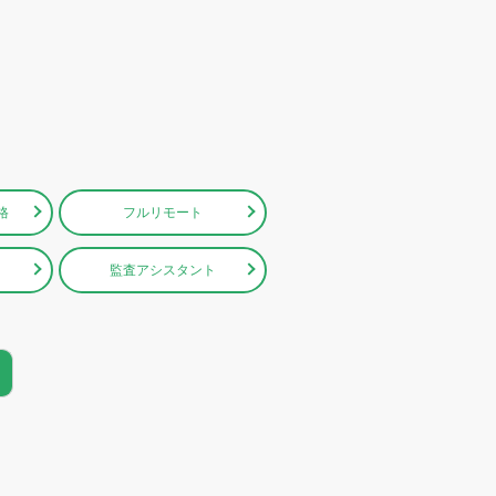
格
フルリモート
監査アシスタント