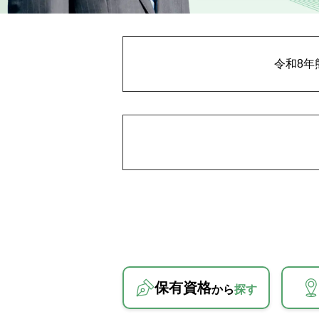
令和8年
保有資格
から
探す