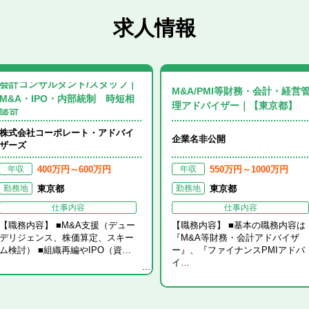
求人情報
会計コンサルタント/スタッフ｜
M&A/PMI等財務・会計・経営
M&A・IPO・内部統制 時短相
理アドバイザー｜【東京都】
談可…
ーワードから
探す
格
勤務地
株式会社コーポレート・アドバイ
企業名非公開
ザーズ
400万円～600万円
550万円～1000万円
年収
年収
東京都
東京都
勤務地
勤務地
北海道・東北エリア すべて
関東エリア すべて
北陸・甲信越エリア すべて
東海エリア すべて
関西エリア すべて
中国・四国エリア すべて
九州・沖縄エリア すべて
仕事内容
仕事内容
気のキーワードから探す
【職務内容】 ■M&A支援（デュー
【職務内容】 ■基本の職務内容は
北海道
茨城県
新潟県
岐阜県
滋賀県
鳥取県
福岡県
青森県
栃木県
富山県
静岡県
京都府
島根県
佐賀県
デリジェンス、株価算定、スキー
『M&A等財務・会計アドバイザ
注目の求人
ム検討） ■組織再編やIPO（資…
ー』、『ファイナンスPMIアドバ
イ…
公認会計士
岩手県
群馬県
石川県
愛知県
大阪府
岡山県
長崎県
宮城県
埼玉県
福井県
三重県
兵庫県
広島県
熊本県
公認会計士試験合格