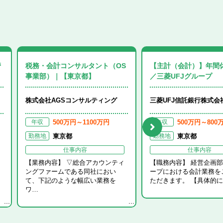
管
税務・会計コンサルタント（OS
【主計（会計）】年間休
事業部）｜【東京都】
／三菱UFJグループ
業種
株式会社AGSコンサルティング
三菱UFJ信託銀行株式会
500万円～1100万円
500万円～800
年収
年収
東京都
東京都
勤務地
勤務地
仕事内容
仕事内容
【業務内容】 ▽総合アカウンティ
【職務内容】 経営企画
ングファームである同社におい
ープにおける会計業務を
て、下記のような幅広い業務を
ただきます。 【具体的
ワ…