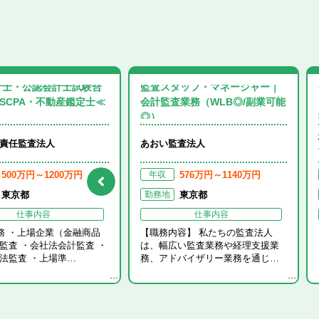
計士・公認会計士試験合
監査スタッフ・マネージャー｜
SCPA・不動産鑑定士≪
会計監査業務（WLB◎/副業可能
◎）…
キ
保有資
責任監査法人
あおい監査法人
500万円～1200万円
576万円～1140万円
年収
東京都
東京都
勤務地
北海道・東北エリア
公認会計士
監査法人
仕事内容
仕事内容
人
務 ・上場企業（金融商品
【職務内容】 私たちの監査法人
関東エリア
監査 ・会社法会計監査 ・
は、幅広い監査業務や経理支援業
注目の求人
会計士試験合格
会計事務所・税理士法人
法監査 ・上場準…
務、アドバイザリー業務を通じ…
非常勤
北陸・甲信越エリア
注目の求人
USCPA
コンサルティングファーム
東海エリア
USCPA