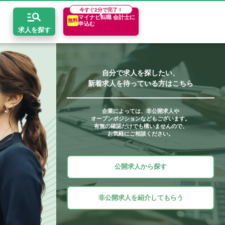
今すぐ
2分で完了！
マイナビ転職 会計士に
無料
申込む
求人を探す
自分で求人を探したい、
新着求人を待っている方はこちら
開求人とは？
ちコンテンツ
エリア別求人情報
セスマップ
コンサルティングファーム
関東・首都圏
年収診断
企業によっては、非公開求人や
オープンポジションなどもございます。
者の転職Q&A
会計事務所・税理士法人
関西
キャリア診断
有無の確認だけでも構いませんので、
お気軽にご相談ください。
イド
事業会社
東海
公開求人から探す
非公開求人を紹介してもらう