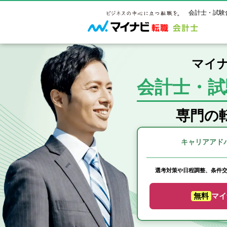
会計士・試験
マイナ
会計士・試
マイナビ転
ご状況別
会計士試
保有資格
ご利用ガイ
年齢別転職
受験資格・
公認会計士
専門の
よくあるご
はじめての
試験科目一
公認会計士
サービス紹介
転職お役立ち情報
業界情報
ご利用の流
キャリアアド
2回目以降
試験合格後
USCPA（
求人情報
選考対策や日程調整、条件
無料
マイ