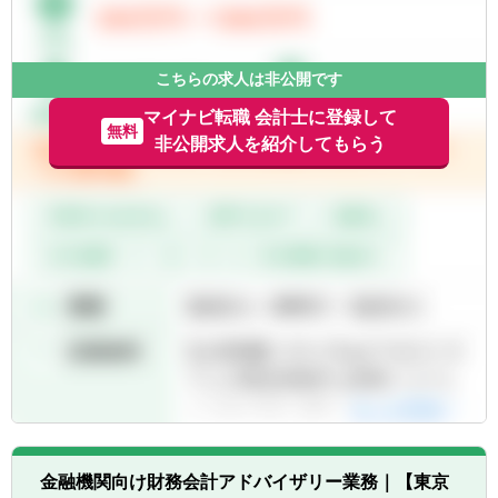
することを忘れずに、社内外の関係者と協創
です。
で成果に責任を持って社会に貢献する。
【職務詳細】
・Innovation（イノベーションを起こす）：
■将来のCFO・プロ経営者キャリアへ
第一線の担当者として、決算業務あるいは管
新しい価値を生み出すために、情熱を持っ
こちらの求人は非公開です
⇒ 「会計×経営企画×ハンズオン支援」の経験
理会計業務のいずれかの担当からスタートい
て学び、現状に挑戦し、素早く応えて、イノ
は、将来的なCFO・経営人材としての基盤と
ただきます。
マイナビ転職 会計士に登録して
ベーションを加速する。
無料
なります。
非公開求人を紹介してもらう
【決算業務(個別決算/連結決算)】
【その他職種特有】
【今後のキャリア】
・財務諸表の作成
・社内関係部署への調整・折衝力がある方
将来的には、
・決算書の作成と準備
・ファシリテーション力、論理的なコミュニ
■CFO
・決算の相談役
ケーション能力がある方
■プロ経営者
・公認会計士や社外監査委員に決算書を提出
・世の中の事象の「なぜ」を問う事が出来る
■投資先企業の経営責任者
・開示書類の作成
方
など、経営人材としてのキャリアを築くこと
が可能です。
【管理会計業務】
・日立グループ全体の予算策定
【同社グループについて】
・各ビジネスユニットや子会社の予算策定支
■ユニヴィスグループは、「会計・戦略コン
援
サル」と 「M&Aアドバイザリー・仲介」をメ
・目標達成に向けた取り組みについての経営
インの事業とし、「事業経営」「法律事務
幹部との議論
所」「税理士法人」「デザインコンサル」な
・内部報告を踏まえた外部報告(決算報告や
金融機関向け財務会計アドバイザリー業務｜【東京
どを擁する8事業を展開している、プロフェ
Investor Day)ストーリーの検討