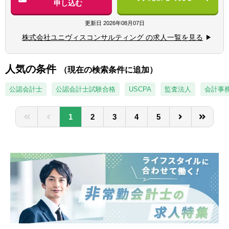
申し込む
の就業経験3年以上
▽経営コンサルティング業務
■監査法人での就業経験3年以上
■経営企画や経営アクションの立案・実行
更新日
2026年08月07日
■事業会社での経理職経験5年以上
■財務モデル・資金繰りモデルの開発支援
■事業会社での経営企画職経験5年以上
株式会社ユニヴィスコンサルティング の求人一覧を見る
■管理会計導入や原価管理体制の構築
■バリュエーション・債権評価・財産評定
【歓迎経験・スキル】
■IPO支援、事業計画策定・予実分析
人気の条件
■会計や財務に関するコンサルティング業務
（現在の検索条件に追加）
■M&A関連（DD、ストラクチャー立案、実行
の経験をお持ちの方
支援）
公認会計士
公認会計士試験合格
USCPA
監査法人
会計事
■監査法人や会計事務所出身の方
■マーケティング・業務効率化施策の企画・
■事業会社での経理経験をお持ちの方
実行
■公認会計士資格保有者（試験合格者含む）
1
2
3
4
5
■株主/ファンド向け経営会議のレポーティン
■Excel、PPT、Wordの実務における使用経験
グ
■コーポレートファイナンス業務
▽会計コンサルティング業務
■IPO準備支援
■決算早期化支援
■資金調達支援
■基幹システム導入支援
■内部統制構築支援
■監査法人/証券会社対応