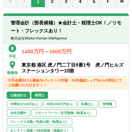
1
2
3
4
5
転職お役立ち情報
ご利用ガイド
管理会計（部長候補）★会計士・税理士OK！／リモ
非公開求人とは？
ート・フレックスあり！
株式会社Works Human Intelligence
サービス紹介
1400万円～1600万円
転職お役立ち情報
年収
業界情報
東京都 港区 虎ノ門二丁目6番1号 虎ノ門ヒルズ
ステーションタワー10階
勤務地
求人情報
大手企業向け人事給与パッケージ市場 16年連続シェアNo.1の同社にて
ご活躍いただけます！！
公認会計士
税理士
年間休日120日以上
年収1000万円以上
転勤なし
管理職
女性活躍中
リモートワーク／在宅勤務（制度あり）
フレックス出勤／時差出勤（制度あり）
オンライン面接／WEB面接（実績あり）