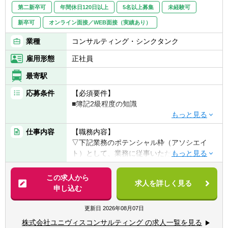
福岡：会計/経営コンサルのみ
第二新卒可
年間休日120日以上
5名以上募集
未経験可
北海道：会計/経営コンサルのみ
新卒可
オンライン面接／WEB面接（実績あり）
業種
コンサルティング・シンクタンク
雇用形態
正社員
最寄駅
応募条件
【必須要件】
■簿記2級程度の知識
【歓迎要件】
仕事内容
【職務内容】
■M＆A領域、会計業務に対する興味・関心
▽下記業務のポテンシャル枠（アソシエイ
■実務におけるデータ分析、リサーチの経験
ト）として、業務に従事いただきます。
■公認会計士試験勉強中の方/過去に受験経験
■事業計画策定
のある方
■IPO支援業務
この求人から
■税理士試験勉強中の方/過去に受験経験のあ
求人を詳しく見る
■M&Aにかかるデューデリ、株価算定業務
申し込む
る方
■経営企画支援業務
■監査法人、税理士事務所、会計事務所での
■CFO代行
更新日
2026年08月07日
業務経験がある方
■ハンズオン型の再生業務他
株式会社ユニヴィスコンサルティング の求人一覧を見る