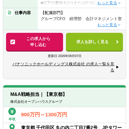
(予算管理ツールなど)の導入・改善を主導
■以下の要件を1つまたは2つ以上満たすこと
し、プロセスを標準化・効率化する。
が望ましい
仕事内容
【配属部門】
┗大手監査法人（BIG4）におけるマネージャ
グループCFO 経理部 会計マネジメント室
● 経営会議資料の作成:
ー相当以上の経験
・取締役会や経営会議に向けた中期計画お
┗上場会社（IFRS採用会社）本社における連
【職務内容】
よび業績見通しに関する資料を作成する。
結決算責任者または高度会計分野での豊富な
■会計マネジメント室のミッション
・その他、管理会計視点での分析とアクシ
この求人から
経験
求人を詳しく見る
同社グループは事業会社制のもと多くの事業
ョンプランに関する資料を作成する。
申し込む
┗高い英語コミュニケーション能力
をグローバルに展開しています。その中で、
上場会社として市場とのコミュニケーション
■本ポジションの魅力
更新日
2026年08月07日
【人柄・コンピテンシー】
に不可欠なグループ連結決算・法定開示を担
・強固なビジネスモデルによって大きく成長
■高いコミュニケーション能力と積極性で、
パナソニックホールディングス株式会社 の求人一覧を見
う部門として、私たちの組織は、会計専門性
していく企業において、未完成の管理会計部
早期に業務をキャッチアップできる方
る
をフルに発揮して、会計ガバナンス（正しい
門の成長を自らの手で作っていくことができ
■あらゆる業務、場面において合理的思考が
決算・正しい開示）を担保し、事業経営のお
ます。経営に与える影響も非常に大きく、や
できる方
役立ちに貢献していくことがミッションで
りがいのある仕事です。
■自己観照能力の高い方
す。
M&A戦略担当｜【東京都】
■キャリアパス：
株式会社オープンハウスグループ
【募集背景】
・スキル/マネジメント経験など資質やご意向
■IFRS連結決算、グループ施策（M&A・再編
に合わせ、社内の状況に合わせ財務部門・関
900万円～1300万円
等）の会計課題に対応できる専門知識を有す
連するプロジェクト内での幅広いキャリア形
年収
るエキスパートの体制強化
成も可能です。
東京都 千代田区 丸の内二丁目7番2号 JPタワー