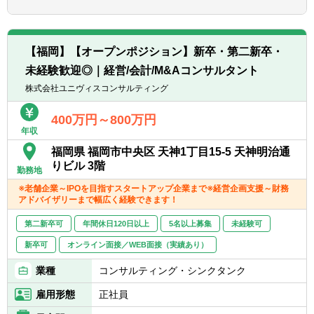
ユニヴィスグループでは、特定の職種に限定
せず、応募者の経験・スキル・志向に応じて
最適なポジションを提案する「オープンポジ
【福岡】【オープンポジション】新卒・第二新卒・
ション」制度を導入しています。
未経験歓迎◎｜経営/会計/M&Aコンサルタント
これにより、応募者の可能性を最大限に引き
出し、成長を促進する環境を提供します。
株式会社ユニヴィスコンサルティング
第二新卒から経験豊富なキャリア層まで幅広
く募集しており、柔軟なキャリアパスの構築
400万円～800万円
年収
を目指しています。
福岡県 福岡市中央区 天神1丁目15‐5 天神明治通
※拠点により、担当業務が異なります。
りビル 3階
勤務地
東京：全部門
※老舗企業～IPOを目指すスタートアップ企業まで※経営企画支援～財務
大阪：会計/経営コンサル、FAS、M&A仲介
アドバイザリーまで幅広く経験できます！
名古屋：会計/経営コンサルのみ
福岡：会計/経営コンサルのみ
第二新卒可
年間休日120日以上
5名以上募集
未経験可
北海道：会計/経営コンサルのみ
新卒可
オンライン面接／WEB面接（実績あり）
業種
コンサルティング・シンクタンク
雇用形態
正社員