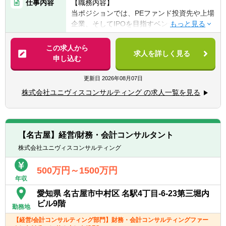
仕事内容
【職務内容】
■一緒に会社を創っていくことに対する興
当ポジションでは、PEファンド投資先や上場
味・関心
企業、そしてIPOを目指すベンチャーに対し
て、経営の現場に深く入り込み、CFO／COO
▽マネージャー職以上
として企業価値の最大化をリードします。
この求人から
■財務・会計系コンサルティングファームで
求人を詳しく見る
申し込む
の就業経験3年以上
▽経営コンサルティング業務
■監査法人での就業経験3年以上
■経営企画や経営アクションの立案・実行
更新日
2026年08月07日
■事業会社での経理職経験5年以上
■財務モデル・資金繰りモデルの開発支援
■事業会社での経営企画職経験5年以上
株式会社ユニヴィスコンサルティング の求人一覧を見る
■管理会計導入や原価管理体制の構築
■バリュエーション・債権評価・財産評定
【歓迎経験・スキル】
■IPO支援、事業計画策定・予実分析
■会計や財務に関するコンサルティング業務
■M&A関連（DD、ストラクチャー立案、実行
の経験をお持ちの方
【名古屋】経営/財務・会計コンサルタント
支援）
■監査法人や会計事務所出身の方
株式会社ユニヴィスコンサルティング
■マーケティング・業務効率化施策の企画・
■事業会社での経理経験をお持ちの方
実行
■公認会計士資格保有者（試験合格者含む）
500万円～1500万円
■株主/ファンド向け経営会議のレポーティン
■Excel、PPT、Wordの実務における使用経験
年収
グ
愛知県 名古屋市中村区 名駅4丁目‐6‐23第三堀内
■コーポレートファイナンス業務
ビル9階
勤務地
▽会計コンサルティング業務
【経営/会計コンサルティング部門】財務・会計コンサルティングファー
■IPO準備支援