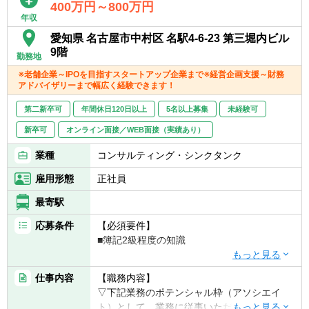
▼プロジェクト例
400万円～800万円
・実業務を通じて潜在課題の抽出～解決まで
年収
を行うコンサルティング業務
愛知県 名古屋市中村区 名駅4-6-23 第三堀内ビル
・クライアントと年間契約を締結する決算全
9階
勤務地
般のアドバイザリー業務(業務・システムだけ
でなく教育・体制面のアドバイザリーも実施)
※老舗企業～IPOを目指すスタートアップ企業まで※経営企画支援～財務
アドバイザリーまで幅広く経験できます！
・グループ経営統合(上場企業同士M&A)に関
する課題解決・監査対応及び一連の業務プロ
第二新卒可
年間休日120日以上
5名以上募集
未経験可
セスの改善～実行のコンサルティング業務
・決算業務改善コンサルティング、決算早期
新卒可
オンライン面接／WEB面接（実績あり）
化プロジェクト等
業種
コンサルティング・シンクタンク
▼組織について
雇用形態
正社員
・事業統括本部 連結会計事業部 マネジメ
最寄駅
ントコンサルティング部
・9名の組織、財務会計系システム導入や監
応募条件
【必須要件】
査法人出身、事業会社経理部、会計コンサル
■簿記2級程度の知識
出身の方がおります。
【歓迎要件】
■入社後の流れ
仕事内容
【職務内容】
■M＆A領域、会計業務に対する興味・関心
早期からご活躍頂けるように、中途入社の
▽下記業務のポテンシャル枠（アソシエイ
■実務におけるデータ分析、リサーチの経験
方・新卒入社の方関係なく充実した研修を用
ト）として、業務に従事いただきます。