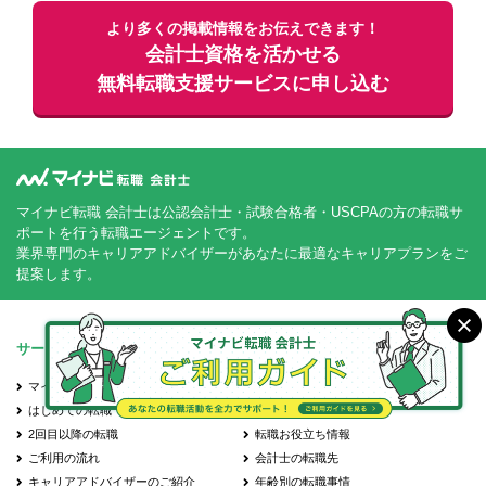
より多くの掲載情報をお伝えできます！
会計士資格を活かせる
無料
転職支援サービスに申し込む
マイナビ転職 会計士は公認会計士・試験合格者・USCPAの方の転職サ
ポートを行う転職エージェントです。
業界専門のキャリアアドバイザーがあなたに最適なキャリアプランをご
提案します。
サービス紹介
転職お役立ち情報
マイナビ転職 会計士とは？
転職成功事例
はじめての転職
会計士の転職Q&A
2回目以降の転職
転職お役立ち情報
ご利用の流れ
会計士の転職先
キャリアアドバイザーのご紹介
年齢別の転職事情