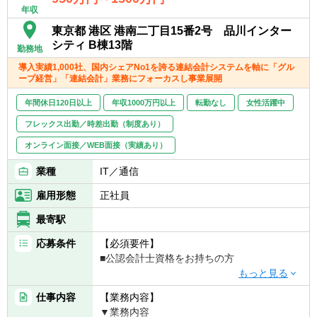
年収
長戦略を推進。CFOや経営陣のビジネスパー
トナーとしてのやりがいを感じられます。
東京都 港区 港南二丁目15番2号 品川インター
シティ B棟13階
勤務地
導入実績1,000社、国内シェアNo1を誇る連結会計システムを軸に「グル
ープ経営」「連結会計」業務にフォーカスし事業展開
年間休日120日以上
年収1000万円以上
転勤なし
女性活躍中
フレックス出勤／時差出勤（制度あり）
オンライン面接／WEB面接（実績あり）
業種
IT／通信
雇用形態
正社員
最寄駅
応募条件
【必須要件】
■公認会計士資格をお持ちの方
【歓迎要件】
仕事内容
【業務内容】
■管理職経験あり
▼業務内容