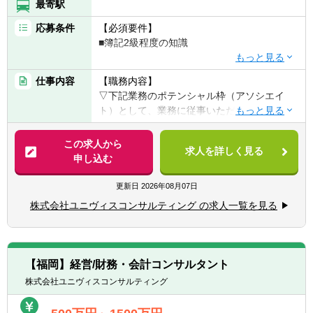
最寄駅
応募条件
【必須要件】
■簿記2級程度の知識
【歓迎要件】
仕事内容
【職務内容】
■M＆A領域、会計業務に対する興味・関心
▽下記業務のポテンシャル枠（アソシエイ
■実務におけるデータ分析、リサーチの経験
ト）として、業務に従事いただきます。
■公認会計士試験勉強中の方/過去に受験経験
■事業計画策定
のある方
■IPO支援業務
この求人から
■税理士試験勉強中の方/過去に受験経験のあ
求人を詳しく見る
■M&Aにかかるデューデリ、株価算定業務
申し込む
る方
■経営企画支援業務
■監査法人、税理士事務所、会計事務所での
■CFO代行
更新日
2026年08月07日
業務経験がある方
■ハンズオン型の再生業務他
株式会社ユニヴィスコンサルティング の求人一覧を見る
ユニヴィスグループでは、特定の職種に限定
せず、応募者の経験・スキル・志向に応じて
最適なポジションを提案する「オープンポジ
【福岡】経営/財務・会計コンサルタント
ション」制度を導入しています。
株式会社ユニヴィスコンサルティング
これにより、応募者の可能性を最大限に引き
出し、成長を促進する環境を提供します。