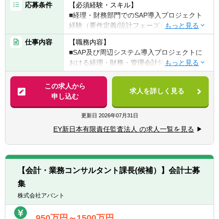
応募条件
【必須経験・スキル】
■経理・財務部門でのSAP導入プロジェクト
経験（要件定義/設計フェーズ）またはそれに
準ずる知識・経験
仕事内容
【職務内容】
■英語力（初級レベル以上）
■SAP及び周辺システム導入プロジェクトに
おける経理・財務・管理会計領域に係る業務
【歓迎経験・スキル】
ユーザー側要件定義サポート（システム領域
■経理・財務部門での実務経験
は別メンバーがサポートします）
この求人から
■経理・財務業務の改善経験
求人を詳しく見る
■SAP及び周辺システムを活用した業務水準
申し込む
■USCPA、公認会計士の合格者、有資格者
の高度化・業務効率化施策の提案及び実行サ
ポート（システム領域は別メンバーがサポー
更新日
2026年07月31日
トします）
EY新日本有限責任監査法人 の求人一覧を見る
■業務マニュアル・関連プロセスの文書化
■データ移行テスト・ユーザートレーニン
グ・ユーザー受入テスト等支援
【会計・業務コンサルタント課長(候補）】会計士募
【魅力】
集
■海外M&A、海外進出支援にも携われるた
め、英語を活かすこともできます。
株式会社アバント
■財務経理のオペレーションを担うバックオ
フィス機能のほか、M&AやIPOなど企業の成
950万円～1500万円