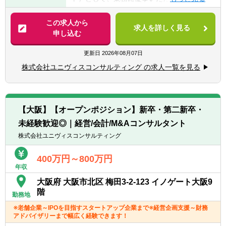
■公認会計士試験勉強中の方/過去に受験経験
意しています。
■事業計画策定
のある方
研修を受講し、業務に必要な基礎知識を習得
■IPO支援業務
この求人から
■税理士試験勉強中の方/過去に受験経験のあ
求人を詳しく見る
頂いてから現場配属となります。
■M&Aにかかるデューデリ、株価算定業務
申し込む
る方
■経営企画支援業務
■監査法人、税理士事務所、会計事務所での
※原則として入社される方全員が研修の対象
■CFO代行
更新日
2026年08月07日
業務経験がある方
です。ただし、ご経験によっては一部スキッ
■ハンズオン型の再生業務他
株式会社ユニヴィスコンサルティング の求人一覧を見る
プ、研修無しとなる場合もございます。
※入社前に関連書籍の貸し出しを行いますの
ユニヴィスグループでは、特定の職種に限定
で、事前学習にご利用いただけます。
せず、応募者の経験・スキル・志向に応じて
※本研修は2022年9月よりスタートしていま
最適なポジションを提案する「オープンポジ
【大阪】【オープンポジション】新卒・第二新卒・
す。基礎知識を習得するほか、既存社員との
ション」制度を導入しています。
未経験歓迎◎｜経営/会計/M&Aコンサルタント
ランチ会や現場上長、入社日が近い方との交
これにより、応募者の可能性を最大限に引き
流 もあります。
出し、成長を促進する環境を提供します。
株式会社ユニヴィスコンサルティング
第二新卒から経験豊富なキャリア層まで幅広
研修内容は下記になります。
く募集しており、柔軟なキャリアパスの構築
400万円～800万円
▼STEP1
年収
を目指しています。
簿記・IT・社内ルールなどの研修
大阪府 大阪市北区 梅田3-2-123 イノゲート大阪9
※拠点により、担当業務が異なります。
階
勤務地
▼STEP2
東京：全部門
※老舗企業～IPOを目指すスタートアップ企業まで※経営企画支援～財務
DivaSystem研修
大阪：会計/経営コンサル、FAS、M&A仲介
アドバイザリーまで幅広く経験できます！
名古屋：会計/経営コンサルのみ