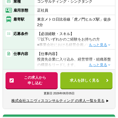
■経営に役立つ唯一無二の専門家としてさら
業種
コンサルティング・シンクタンク
ピード感を持って案件を推進できます。
に上位のエキスパート職を目指す
案件は国内外問わず、ソーシングからクロー
雇用形態
正社員
■高度の会計専門性と組織マネジメント能力
ジングまでの一連のプロセスを担当するた
を兼ね備えることで組織責任者を目指す
め、
最寄駅
東京メトロ日比谷線「虎ノ門ヒルズ駅」徒歩
■会計専門性に加え、事業経営に対する深い
M&A業務の幅広いフェーズに携わることがで
2分
知見、英語コミュニケーション能力を兼ね備
き、非常にやりがいのある環境です。
応募条件
えることで海外の経理責任者を目指す
【必須経験・スキル】
▽以下いずれかのご経験をお持ちの方
・「東証プライム上場企業の安心感」と「ベ
■事業会社における経営企画／経理／管理部
ンチャー企業の成長性」を兼ね備える会社
門の実務経験
…同社は東証プライム上場企業の安定性や労
仕事内容
【仕事内容】
■監査法人、会計事務所等での会計実務経験
働環境と、圧倒的な成長を同時に実現してい
投資先企業に入り込み、経営管理・組織基盤
ます。
の構築をリードします。
【歓迎経験・スキル】
大手企業とベンチャー企業の良いところを兼
■公認会計士（試験合格者含む）
ね備えているのが魅力です。
＜経営企画・管理会計業務＞
この求人から
■管理会計、予実管理、事業計画策定の経験
求人を詳しく見る
■売上・コストデータの集約、分析、着地見
申し込む
■バックオフィス全体（経理・労務・総務
・キャリアアップのチャンス
込みの精緻化
等）への理解
…圧倒的な成長率を誇る当社では、会社の成
■予実管理体制の構築・運用
更新日
2026年08月05日
■PMIや組織改革プロジェクトの経験
長とともに様々なキャリア機会が生まれてお
■事業計画策定、KPI設計・モニタリング
株式会社ユニヴィスコンサルティング の求人一覧を見る
り、やる気と実力次第で様々な業務経験を積
■経営意思決定に必要な数値分析・レポーテ
【求める人物像】
むことができます。
ィング
■「数字を使って経営を動かす」ことに興味
がある方