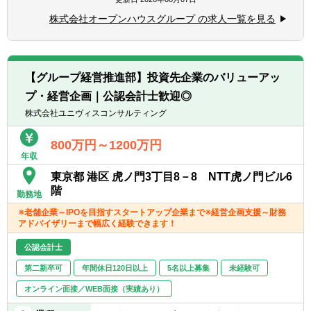
定・M&A支援経験
■経営管理の実践として、単なる決算・会計
て財務としては会社の成長の基盤での部分を
【具体的には】
・財務諸表分析、市場調査、ビジネスDD等
株式会社オープンハウスグループ の求人一覧を見る
処理の対応にとどまらない、経営方針や取組
支え、経営直下の部門にて、スタートしたば
・案件発掘・ソーシング（国内外）
の実務経験。
みを理解したうえでの最適な会計処理の検討
かりの組織の中で仕組み自体を構築していく
・持ち込み案件の初期判断
が求められるため、高い次元での会計専門性
面白さを味わうことができます。
・案件の初期評価・分析
【あれば尚可】
が身に着くと共に、将来的な業務の幅も広が
・社外専門家を巻き込んでのクロージングま
・会計、税務の知識（公認会計士、税理士
【グループ経営推進部】投資先企業のバリューアッ
ります。
でのプロジェクトマネジメント
等）
プ・経営企画｜公認会計士歓迎◎
・経営層や社内会議体への報告・提案
・ビジネスレベルの英語力（目安：
【職場の雰囲気】
■働き方：テレワーク、フレックス
・事業部やコーポレート部門などの社内各部
株式会社ユニヴィスコンサルティング
TOEIC800以上）
■半数が会計専門性を保有するキャリア入社
・当社はテレワーク制度として、自宅での勤
署との連携
者で構成されており、様々な経歴やスキルを
務が可能なほか、所定の期間内で国内遠距離
800万円～1200万円
持つ専門家同士で高め合うことができる組織
での在宅勤務が可能、また一律10万円の手当
年収
【募集背景】
です。
を支給し、生産性の高い働き方を支援してい
同社は、売上高1.3兆円、時価総額1兆円を超
東京都 港区 虎ノ門3丁目8－8 NTT虎ノ門ビル6
■リモートワークの活用で決算繁忙期の負担
ます。
え、さらなる成長に向けて、国内外のM&A戦
階
勤務地
を軽減する一方で、繁忙期以外は対面でのコ
・20代の管理職登用実績あり
略を積極的に推進しています。
ミュニケーションの深化を積極的に推奨して
※老舗企業～IPOを目指すスタートアップ企業まで※経営企画支援～財務
・時差出勤可能
多数の案件持ち込みがある中、成長戦略を加
アドバイザリーまで幅広く経験できます！
います。
速させるべく、M&A・投資実行チームの陣容
■IRや法務・人事部門、事業部門との連携・
テレワーク：1日～5日/週（在宅勤務メイン、
拡大が急務となっています。
公認会計士
協働も多く、会計以外の知見を高める機会も
臨機応変に出社と在宅勤務を利用可能）
投資案件サイズは数百億円から1000億円規模
豊富にあります
第二新卒可
年間休日120日以上
5名以上募集
未経験可
残業時間 ：通常時20～30時間/月、繁忙期
までを想定しており、4000億円超の潤沢な手
（1～3月）40時間/月（※あくまでも目安とな
元資金を背景に、また意思決定の速いオーナ
オンライン面接／WEB面接（実績あり）
【キャリアパス】
ります）
ー企業であるという強みも活かしながら、ス