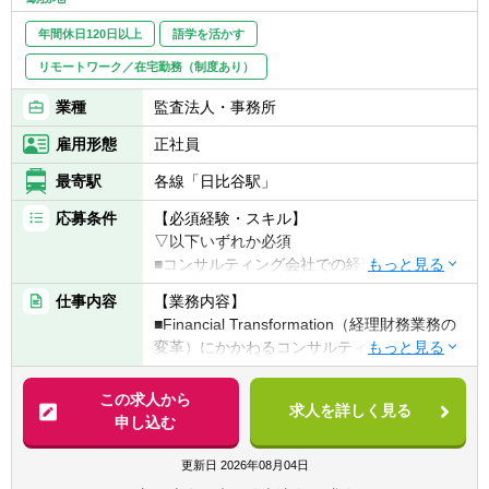
務、税務、M&Aサポートなど別の領域を経験
■内部統制構築・高度化支援
年間休日120日以上
語学を活かす
するキャリアパスもあれば、日立の会計にこ
グローバルグループガバナンスの構築、海外
の人あり！といわれるようなスペシャリスト
リモートワーク／在宅勤務（制度あり）
子会社内部統制構築・改善、デジタル活用に
をめざすことも可能です。育成プログラムや
よる業務プロセス改善、データアナリティク
業種
監査法人・事務所
職場支援は充実しています。
スを活用した統制環境構築、統合的データガ
雇用形態
正社員
バナンス構築の支援等のサービスを提供
【働く環境】
①財務統括本部における会計業務は、経理部
最寄駅
各線「日比谷駅」
■サステナビリティ・気候変動・非財務情報
(決算・法定開示等の財務会計を担当)と財務
サービス
応募条件
【必須経験・スキル】
戦略部(予算管理等、日立グループ業績を取り
サステナビリティ、気候変動、非財務情報分
▽以下いずれか必須
纏める管理会計担当)の大きく二つがありま
野の保証やアドバイザリーサービスを提供
■コンサルティング会社での経理財務業務変
す。
革に関する関連サービス提供（案件獲得、デ
経理部は個別決算、連結決算合わせて30名
仕事内容
【業務内容】
グローバルネットワークによる海外との連
リバリーの双方）の経験
程度、財務戦略部は20名弱程度で構成されて
■Financial Transformation（経理財務業務の
携、デジタル活用に関する専門家等との連携
■IT企業（SIer等）での当領域のシステム関連
います。
変革）にかかわるコンサルティングサービス
を前提に、国内外の金融機関に対する最先端
プロジェクトの関与経験
年齢層は20代後半～40代と幅広く、特に経
開発、企画構想～業務変革を推進するコンサ
のアドバイザリー業務を提供しています。
■英語力（初級レベル以上）
理部はキャリア採用者も半数近くおり、多様
ルティングプロジェクトの遂行（企画段階か
また、上記業務に関し、主として財務会計ア
この求人から
な人財が活躍しています。
求人を詳しく見る
ら関わっていただける方を募集します）
ドバイザリーの専門家の観点から財務諸表監
申し込む
【歓迎経験・スキル】
②在宅勤務制度も活用しています。
査に従事することもあります。
■事業会社（経理財務部門）での財務に関す
出社頻度は業務の状況にもよりますが、平
【具体的には】
更新日
2026年08月04日
るITプロジェクト／グローバル関連のプロジ
均週2～3日程度です。
■経理財務業務の高度化支援