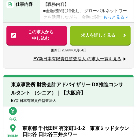
ティング業界（会計関連・内部統制等）での
将来的な体制強化のため、財務統括本部の一
仕事内容
【職務内容】
経験
員として長期的に活躍いただける方を募集し
■金融機関に特化し、グローバルネットワー
■監査法人での財務諸表監査・内部統制監査
ています。
クを活用しながら、金融に関する会計専門家
経験。JICPA試験合格者又はUSCPA（3科目
及びその他の各分野の専門家でチームを構成
以上合格者）を希望
【ポジションの魅力・やりがい・キャリアパ
し、CFO及び経理財務部門が抱える様々なプ
この求人から
■業務内容に記載した領域に関する金融機関
ス】
求人を詳しく見る
ロジェクトに対して、包括的な支援を行って
申し込む
の経営企画部門、リスク管理部門での経験。
・単体売上2兆円以上、グローバル連結売上
います。加えて、従来の経理財務領域にとど
かつ財務会計にも高い関心がある方
10兆円の舵取り役として、日立グループ約
まらず、企業価値向上に貢献するCFO及び関
更新日
2026年08月04日
■上記経験に当てはまらなくとも、JICPA又は
600社の財務戦略を企画立案します。
連部門のケイパビリティの高度化まで幅広く
USCPA試験合格者
・会計という分析軸を通じて事業を把握し、
EY新日本有限責任監査法人 の求人一覧を見る
支援しています。
打ち手を探る事業の現場で得た経験を糧に、
【語学力】
専門スキルを伸ばせます。
【具体的に】
■日本語 ネイティブレベル
・伝統的に財務部門の裁量や権限があり、
■財務会計プロセス等の高度化支援
■英語（TOEC650点以上）推奨 ※
CFOとの距離も近く、グローバルな経営に最
東京事務所 財務会計アドバイザリー DX推進コンサ
・IFRS（国際会計基準）導入、新会計基準対
※英語力は必須ではありませんが、入社後
も近いところで、数値発信や英語も交えた議
ルタント （シニア）｜【大阪府】
応、財務報告プロセスの高度化・変革（ERP
伸ばしていただくと活躍の場が広がります。
論を通じて貢献していきます。
導入・デジタル活用による各種施策）の支援
EY新日本有限責任監査法人
・日立の経理財務部門の育成方針はマルチキ
等のサービスを提供
ャリアパスであり、3～5年を目安に業務や部
・財務会計と親和性の高い経営管理・資本政
をローテーションしながら、スキルの幅を広
年収
策等戦略策定、管理会計高度化、バーゼル規
げていただきます。
制対応、市場・信用リスク管理高度化の支援
東京都 千代田区 有楽町1-1-2 東京ミッドタウン
ジェネラリストとして、最初は会計という
等のサービスを提供
日比谷 日比谷三井タワー
分野で活躍していただき、その後は例えば財
勤務地