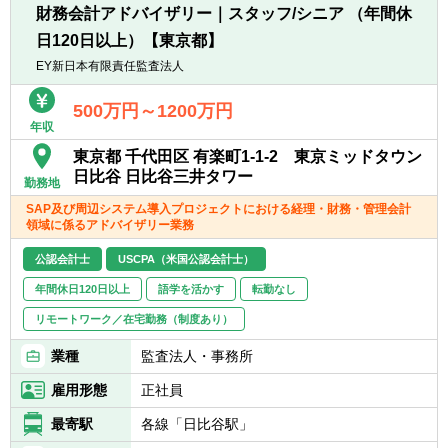
理、非財務情報管理・開示等）
財務会計アドバイザリー｜スタッフ/シニア （年間休
※対象業務は以下へも拡張予定です。
日120日以上）【東京都】
■クライアント業務の理解・分析に基づく効
率化・高度化施策の立案と遂行
EY新日本有限責任監査法人
■業務引受型ビジネスモデル（マネージドサ
ービス）への移行・推進
500万円～1200万円
年収
【魅力】
東京都 千代田区 有楽町1-1-2 東京ミッドタウン
■海外M&A、海外進出支援にも携われるた
日比谷 日比谷三井タワー
勤務地
め、英語を活かすこともできます。
SAP及び周辺システム導入プロジェクトにおける経理・財務・管理会計
■財務経理のオペレーションを担うバックオ
領域に係るアドバイザリー業務
フィス機能のほか、M&AやIPOなど企業の成
長戦略を推進。CFOや経営陣のビジネスパー
公認会計士
USCPA（米国公認会計士）
トナーとしてのやりがいを感じられます。
年間休日120日以上
語学を活かす
転勤なし
リモートワーク／在宅勤務（制度あり）
業種
監査法人・事務所
雇用形態
正社員
最寄駅
各線「日比谷駅」