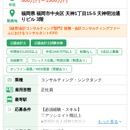
500万円～1500万円
第二新卒から経験豊富なキャリア層まで幅広
年収
く募集しており、柔軟なキャリアパスの構築
福岡県 福岡市中央区 天神1丁目15‐5 天神明治通
を目指しています。
りビル 3階
勤務地
※拠点により、担当業務が異なります。
【経営/会計コンサルティング部門】財務・会計コンサルティングファー
東京：全部門
ムにおけるコンサルタント/CFO
大阪：会計/経営コンサル、FAS、M&A仲介
公認会計士
公認会計士試験合格
名古屋：会計/経営コンサルのみ
福岡：会計/経営コンサルのみ
年間休日120日以上
年収1000万円以上
転勤なし
5名以上募集
北海道：会計/経営コンサルのみ
未経験可
フレックス出勤／時差出勤（制度あり）
オンライン面接／WEB面接（実績あり）
業種
コンサルティング・シンクタンク
雇用形態
正社員
最寄駅
応募条件
【必須経験・スキル】
▽アソシエイト職以上
■原則社会人経験1年以上
■コンサルティング業務への興味・関心