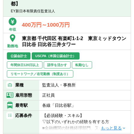
ッショナルファームです。
・日立グループのグローバルな財務トランス
都】
■設立11年でクライアントは延べ1,000社超、
フォーメーションプロジェクト参画（管理会
EY新日本有限責任監査法人
従業員数は200名以上に成長しています。
計制度の見直しや新連結管理システムの更
■上場企業支援数180社超、M&A支援数700件
新)
400万円～1000万円
超、ファンド支援数80ファンド超、カバレッ
年収
ジ数61/68業種の実績を有しており、豊富な
【配属組織について（概要・ミッション）】
東京都 千代田区 有楽町1-1-2 東京ミッドタウン
経験と実績に裏打ちされたサービスを提供し
売上規模が約10兆円ある日立グループの経
日比谷 日比谷三井タワー
勤務地
ています。
理・財務コーポレート部門として、経営のか
■事業経営の取り組みとしては、2024年夏に
じ取りの一端を担います。
公認会計士
USCPA（米国公認会計士）
株式会社トランス・ファー、2025年夏に株式
社内・社外双方のステークホルダーに対し
会社銀座サクラヤと資本提携を行い、ハンズ
年間休日120日以上
語学を活かす
転勤なし
て、日立の現在と未来を示すことがミッショ
オンで事業経営にも取り組んでいます。
ンです。
リモートワーク／在宅勤務（制度あり）
◆「経営の現場で、本当に使える力を身につ
【携わる事業・ビジネス・サービス・製品な
業種
監査法人・事務所
けたい方へ。」
ど】
雇用形態
正社員
数字を作り、企業を変える経験を積みたい方
日立グループの財務関連業務
をお待ちしています。
最寄駅
各線「日比谷駅」
【募集背景】
応募条件
【必須経験・スキル】
日立が世界で成長し続けるためには、日立グ
▽以下のいずれかの経験を有する方
ループ約600社をまとめた財務戦略が経営上
■金融機関の財務経理部門、又は、コンサル
ますます重要になっています。