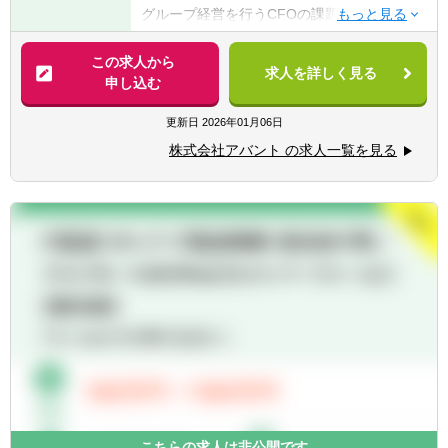
■会計監査以外のアドバイザリー等の業務経
グループ経営を行うCFOの課題は企業価値の
験あり
向上。我々のミッションは、お客様と深い関
■事業会社経験あり
係性を築きながら、財務会計領域に特化した
この求人から
求人を詳しく見る
システム/業務における様々な課題を解決して
申し込む
いくことです。
具体的には、プロジェクト型の業務改善だけ
更新日
2026年01月06日
でなく、実際にクライアントと共に実業務を
株式会社アバント の求人一覧を見る
通じて財務会計領域全般の課題抽出～改善活
動をおこなっていただきます。（並行してプ
ロジェクト型の業務改善業務もおこなってい
ただきます）
今回の募集ポジション「会計・業務コンサル
タント_課長(候補)」では10名程度のグループ
を率いて、大企業の経理部(連結担当)中心に
会計及び業務コンサルティングを実施頂きま
す。CFOから依頼された抽象的お題(決算早
期化/標準化/高度化)の対応を構想から実行ま
でお任せします。
会計監査で得たガバナンスの経験に、弊社参
画によってITの知見を得て頂くことで、より
こちらの求人は非公開です