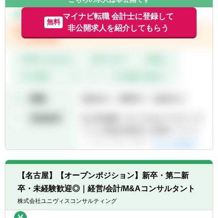
自身の市場価値が高まるだけでなく、コンサ
ルタントという立ち位置で参画頂くことでよ
マイナビ転職 会計士に登録して
無料
りクライアントと蜜な関係で課題解決するこ
非公開求人を紹介してもらう
とが可能です。
▼お客様が抱えている課題一例
・会計事務所系は業務中心、ベンダはシステ
ム中心の支援が多く、包含的に課題解決を支
援してくれるパートナーがいない
→アバントのマネジメントコンサルティン
グ部は両側面のパートナーとして価値貢献し
て参ります。
・特定領域におけるノウハウが無い場合の知
見提供
→事業再編、新会計基準への対応等の旗振
り役を実行します。
・属人化した業務の改善
【名古屋】【オープンポジション】新卒・第二新
→クライアントとの実業務を通じて、課題
抽出から、業務面及びシステム面の業務改善
卒・未経験歓迎◎｜経営/会計/M&Aコンサルタント
を実行します。
株式会社ユニヴィスコンサルティング