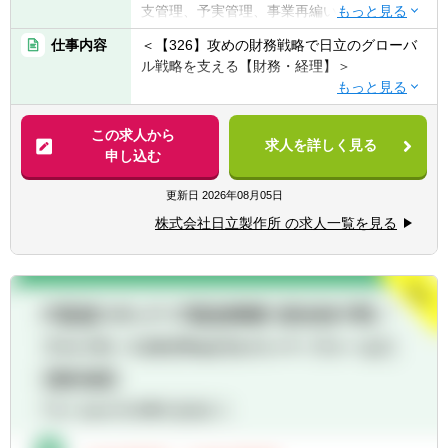
投資先企業に入り込み、経営管理体制の構
支管理、予実管理、事業再編いずれかの経験
築・高度化を通じて企業価値向上をリードす
をお持ちの方(2年以上)
るポジションです。
仕事内容
＜【326】攻めの財務戦略で日立のグローバ
・TOEIC730点以上
ル戦略を支える【財務・経理】＞
単なる管理業務ではなく、「経営判断に直結
【歓迎条件】
する数字を創り、動かす」役割を担っていた
【配属組織名】
・FP&Aもしくは連結決算のご経験をお持ち
だきます。
財務統括本部 経理部 もしくは 財務戦略部
この求人から
の方(2年以上)
求人を詳しく見る
を想定
申し込む
【ポジションの魅力】
【求める人物像】※期待行動・コンピテンシ
■代表直下で経営の意思決定に関与
【職務概要】
更新日
2026年08月05日
ー等
⇒ 投資家 兼 経営者である代表と密に連携
財務統括本部は、CFOの下で中期経営計画・
【全職種共通（日立グループコンピテンシ
株式会社日立製作所 の求人一覧を見る
し、意思決定の思考プロセスを間近で学べま
予算・決算の取りまとめや作成など、日立グ
ー）】
す。
ループ全体の経理財務を統括する部署です。
・People Champion（一人ひとりを活か
単に数字の取りまとめや分析を行う受け身の
す）：
■CFO・経営企画ポジションでの実務経験
姿勢ではなく、グループ各社や各ビジネスユ
多様な人財を活かすために、お互いを信頼
⇒ 投資先企業のCFO補佐・経営企画として、
ニットと積極的に関わり、それぞれの経営戦
しパフォーマンスを最大限に発揮できる安心
予実管理・事業計画・管理体制構築をリード
略やグループ全体の変革に貢献していく「攻
安全な職場(インクルーシブな職場)をつく
します。
めの財務戦略」を進めています。
り、積極的な発言と成長を支援する。
国内外のグループ会社と共に実績の分析や将
・Customer & Society Focus（顧客・社会起
■圧倒的な成長スピード
来に向けた改善策の議論を行い、必要に応じ
点で考える）：
⇒ 複数社の経営に同時に関与することで、通
て社長やCFOへの報告や提言なども行いま
社会を起点に課題を捉え、常に誠実に行動
常の数倍のスピードで経験を積むことが可能
す。