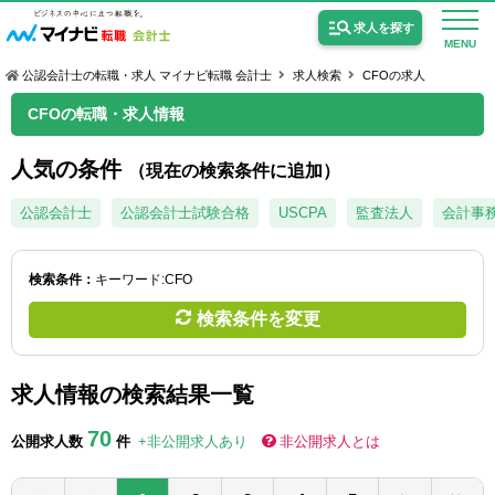
求人を探す
MENU
公認会計士の転職・求人 マイナビ転職 会計士
求人検索
CFOの求人
CFOの転職・求人情報
人気の条件
（現在の検索条件に追加）
公認会計士の求人
公認会計士
公認会計士試験合格
USCPA
監査法人
会計事
監査法人の求人
検索条件：
キーワード:CFO
公認会計士試験合格向けの求人
検索条件を変更
USCPA（米国公認会計士）の求人
求人情報の検索結果一覧
女性会計士の転職
70
公開求人数
件
+非公開求人あり
非公開求人とは
個別転職相談会・セミナー