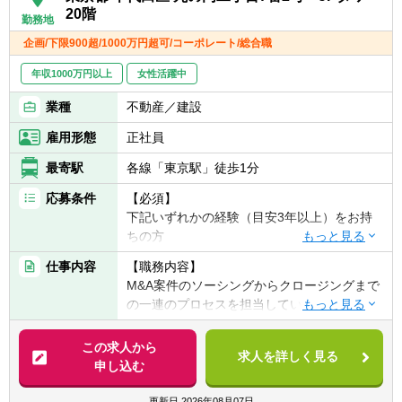
20階
【担当業務と役割】
■募集背景：会社全体の財務会計強化のため
勤務地
■上場会社としての決算発表・法定開示に必
企画/下限900超/1000万円超可/コーポレート/総合職
要なグループ連結決算（IFRS）の全体進捗管
■会社・事業の魅力
理、組織全体の業務効率化推進、グループ重
年収1000万円以上
複雑化多様化する数々の社会課題に対し、人
女性活躍中
要会計論点対応（課題把握・解決策検討・監
の知恵を結集し解決することで「はたらく」
業種
不動産／建設
査法人調整等）において中心的役割を担う
を楽しくする。我々はこれをミッションにし
■将来の組織責任者候補としても期待
ています。HR Techのリーディングカンパニ
雇用形態
正社員
ーとして、顧客数1,200法人グループ、契約
【具体的な仕事内容】
最寄駅
各線「東京駅」徒歩1分
継続率98%、大手企業グループ3社に1社がお
■グループ連結決算業務の実務取り纏め
客様、定額サービス料をベースに無償バージ
応募条件
【必須】
┗全体進捗管理
ョンアップをし、常に人事業務の最先端を機
下記いずれかの経験（目安3年以上）をお持
┗高難度連結話題対応
能として網羅し提供。つまり、世の中の「働
ちの方
┗業務見直し効率化推進等
く」のプラットフォームを創る圧倒的なノウ
1．事業会社でのM&A実務経験
■グループ経営方針や取組み、事業内容を十
ハウがあります。
仕事内容
【職務内容】
・企画立案からデューデリジェンスの主
分に理解したうえでの最適な会計処理検討、
？Profile Book：
M&A案件のソーシングからクロージングまで
導、クロージングまでの一連の実務経験。
監査法人との協議
https://speakerdeck.com/whisaiyo/works-
の一連のプロセスを担当していただきます。
2．FAS、投資銀行、証券会社等でのM&Aア
【この仕事を通じて得られること】
human-intelligence
グループ全体の投資案件を少人数で一手に担
ドバイザリー経験
■グループ内に多様な事業をもつため、様々
うため、CFOと密に連携しながら、経営への
この求人から
・財務モデリング、バリュエーション、契
な会計課題・会計処理を経験することで、幅
求人を詳しく見る
■環境の魅力
インパクトの大きい案件にダイレクトに関わ
申し込む
約交渉の支援経験。
広い会計専門性を身に着けることができま
わたしたちは社員自身が、もっとも「はたら
ることができます。
3．コンサルティングファームでの戦略策
す。
く」を楽しんでいる状態を体現します。そし
更新日
2026年08月07日