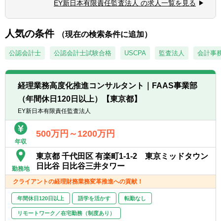
ェクトの関与経験
EY新日本有限責任監査法人 の求人一覧を見る
また繁忙期が事前にはっきりしているた
■経理財務業務に関するマネージドサービス
■経営管理システム構築プロジェクト
め、夏季・冬季休暇などは計画的に長めに
ビジネスの企画推進
（CPM/EPM）の関与経験
（2週間超前後）とっています。
■非財務データマネジメントの事業立案、ク
人気の条件
（現在の検索条件に追加）
ライアント業務高度化支援
※上記内容は、募集開始時点の内容であり、
公認会計士
公認会計士試験合格
USCPA
監査法人
会計事
入社後必要に応じて変更となる場合がござい
【ポジションの魅力】
ます。予めご了承ください。
■海外M&A、海外進出支援にも携われるた
め、英語を活かすこともできます。
経理業務高度化推進コンサルタント｜FAAS事業部
■財務経理のオペレーションを担うバックオ
（年間休日120日以上）【東京都】
フィス機能のほか、M&AやIPOなど企業の成
EY新日本有限責任監査法人
長戦略を推進。CFOや経営陣のビジネスパー
トナーとしてのやりがいを感じられます。
500万円～1200万円
年収
東京都 千代田区 有楽町1-1-2 東京ミッドタウン
日比谷 日比谷三井タワー
勤務地
クライアントの経理財務業務変革推進への貢献！
年間休日120日以上
語学を活かす
転勤なし
リモートワーク／在宅勤務（制度あり）