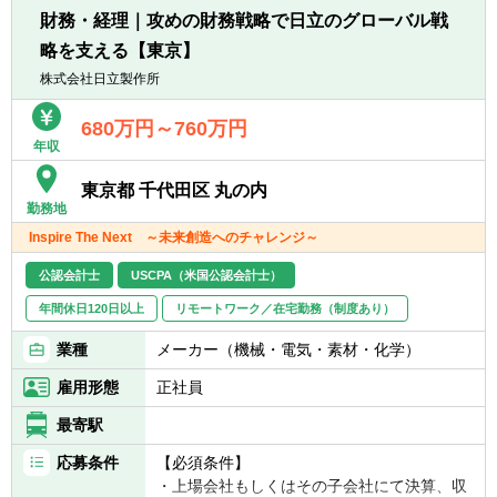
＜ガバナンス・バックオフィス統括＞
■抽象度の高い指示から自走してアウトプッ
財務・経理｜攻めの財務戦略で日立のグローバル戦
■経営管理フローの標準化、内部統制の整備
トできる方
略を支える【東京】
■労務・総務領域を含めたバックオフィス全
■スピード感のある環境を楽しめる方
体の状況把握
株式会社日立製作所
■現場と信頼関係を築きながら物事を推進で
■組織の健全化に向けた仕組み構築
きる方
680万円～760万円
年収
＜プロジェクト推進＞
■投資後のPMI（ポスト・マージ・インテグレ
東京都 千代田区 丸の内
ーション）支援
勤務地
■新規事業、組織再編、ファイナンスなどの
Inspire The Next ～未来創造へのチャレンジ～
特命プロジェクト推進
公認会計士
USCPA（米国公認会計士）
現場に入り込み、実行まで担うハンズオン型
年間休日120日以上
リモートワーク／在宅勤務（制度あり）
のポジションです。
業種
メーカー（機械・電気・素材・化学）
【投資先企業のバリューアップを担う経営企
画ポジション（CFO候補）】
雇用形態
正社員
ユニヴィスでは、投資先企業に対し 経営企
最寄駅
画・事業企画の立場でハンズオン支援を行っ
ています 。
応募条件
【必須条件】
本ポジションは、グループ代表直下で複数の
・上場会社もしくはその子会社にて決算、収