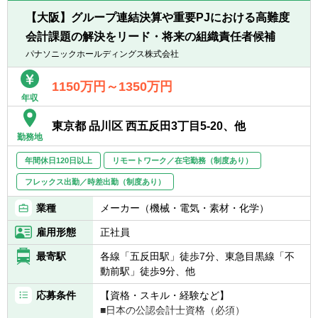
門横断的な調整力、経営層に対する優れたプ
ャスト)をタイムリーに作成し、CFO・財務
レゼンテーション・ネゴシエーション能力。
【大阪】グループ連結決算や重要PJにおける高難度
担当執行役員へ報告する
・マインドセット: 主体的に業務を推進でき
会計課題の解決をリード・将来の組織責任者候補
・報告した業績見通しを経理部門と連携
るオーナーシップ、成果物に対する高い責任
し、経理部門が作成するマネジメント向けの
パナソニックホールディングス株式会社
意識と実行力。
月次決算報告(予実差異分析・前年比較分析)
の資料作成を支援する
1150万円～1350万円
＜以下のような方をお待ちしています＞
年収
・経理部門が作成した月次決算報告を踏ま
・主体性をもって、積極的且つ柔軟に業務に
えて、翌月/翌四半期のPL見通しへ反映す
取り組む姿勢のある方
東京都 品川区 西五反田3丁目5-20、他
る。
・曖昧かつ不確実な環境の中でも、指示を待
勤務地
つことなく、自ら考え行動し結果を出せる方
● 経理・販売管理部門・他部門との連携およ
年間休日120日以上
リモートワーク／在宅勤務（制度あり）
・未経験の事柄にも向上心をもって取り組む
びプロセス構築:
姿勢のある方
フレックス出勤／時差出勤（制度あり）
・経理部門・販売管理部門と密接に連携
し、実績データの早期把握、会計方針の確
業種
メーカー（機械・電気・素材・化学）
認、予実分析の効率化を図る。
雇用形態
正社員
・営業・開発・導入・コンサルティング等
の他部門と連携し、予実分析の結果の共有を
最寄駅
各線「五反田駅」徒歩7分、東急目黒線「不
タイムリーに実施し、事業計画の進捗把握及
動前駅」徒歩9分、他
びこれに対するアクションプラン構築を共に
実施する。
応募条件
【資格・スキル・経験など】
・経営管理に関わる業務フローやシステム
■日本の公認会計士資格（必須）