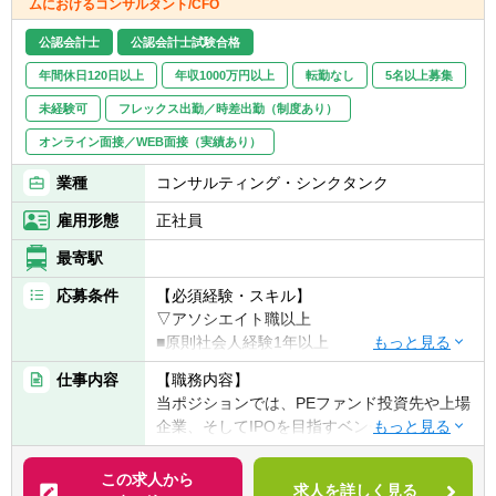
ムにおけるコンサルタント/CFO
■決算早期化支援
公認会計士
公認会計士試験合格
■資金調達支援
■基幹システム導入支援
年間休日120日以上
年収1000万円以上
転勤なし
5名以上募集
■内部統制構築支援
未経験可
フレックス出勤／時差出勤（制度あり）
■監査法人/証券会社対応
オンライン面接／WEB面接（実績あり）
※6ヶ月～1年程度のプロジェクトをチームで
業種
コンサルティング・シンクタンク
担当。経験豊富な経営陣や専門家と連携し、
若手でも多様な業務に挑戦可能です。
雇用形態
正社員
最寄駅
応募条件
【必須経験・スキル】
▽アソシエイト職以上
■原則社会人経験1年以上
■コンサルティング業務への興味・関心
仕事内容
【職務内容】
■一緒に会社を創っていくことに対する興
当ポジションでは、PEファンド投資先や上場
味・関心
企業、そしてIPOを目指すベンチャーに対し
て、経営の現場に深く入り込み、CFO／COO
▽マネージャー職以上
として企業価値の最大化をリードします。
この求人から
■財務・会計系コンサルティングファームで
求人を詳しく見る