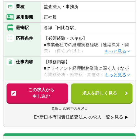
業種
監査法人・事務所
雇用形態
正社員
最寄駅
各線「日比谷駅」
応募条件
【必須経験・スキル】
■事業会社での経理実務経験（連結決算・開
示）（目安5年以上）
■英語力（初級レベル以上）
仕事内容
【職務内容】
■クライアント経理財務業務に深く入りなが
【歓迎経験・スキル】
ら業務分析・効率化・高度化を通じてより付
■上記要件のリーダー～マネージャーとして
加価値高い組織への変革を支援
ご経験
この求人から
■経理財務に関する業務改革やIT導入に関す
求人を詳しく見る
【具体的には】
申し込む
る社内プロジェクトのご経験
▽具体的なテーマは下記で、まずは連結決算
（ユーザー部門担当者として、連結会計シス
や単体決算などの経理業務を中心とした業務
更新日
2026年08月04日
テムやERPシステムの導入に関与した経験
支援を想定しています。
等）
EY新日本有限責任監査法人 の求人一覧を見る
■クライアント経理部門業務の遂行
■英語：TOEIC 600点以上
（連結決算～開示、単体決算、リース会計、
管理会計（予算策定～管理）、事業業績管