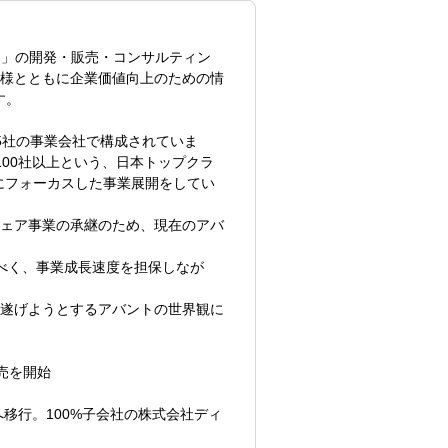
題解決することが可能です。
tem」の開発・販売・コンサルティン
支援してくれるパートナーがいない
様とともに企業価値向上のための情
して参ります。
す。
5社の事業会社で構成されていま
00社以上という、日本トップクラ
善を実行します。
」にフォーカスした事業展開をしてい
ウェア事業の承継のため、現在のアバ
だけでなく教育・体制面のアドバイザ
べく、事業成長速度を担保しなが
プロセスの改善～実行のコンサルティン
遂げようとするアバントの世界観に
販売を開始
移行。100%子会社の株式会社ディ
ル出身の方がおります。