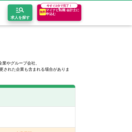
今すぐ
2分で完了！
マイナビ転職 会計士に
無料
申込む
求人を探す
開求人とは？
ちコンテンツ
エリア別求人情報
セスマップ
コンサルティングファーム
関東・首都圏
年収診断
企業やグループ会社、
更された企業も含まれる場合がありま
者の転職Q&A
会計事務所・税理士法人
関西
キャリア診断
イド
事業会社
東海