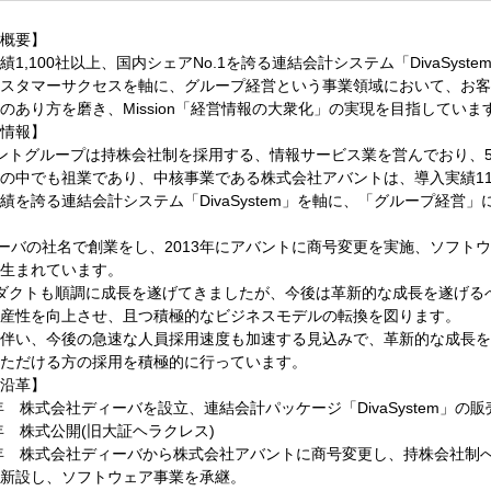
ントという立ち位置で参画頂くことでよりクライアントと蜜な関係で課
概要】
ている課題一例
績1,100社以上、国内シェアNo.1を誇る連結会計システム「DivaSys
は業務中心、ベンダはシステム中心の支援が多く、包含的に課題解決を
スタマーサクセスを軸に、グループ経営という事業領域において、お客
マネジメントコンサルティング部は両側面のパートナーとして価値貢献
のあり方を磨き、Mission「経営情報の大衆化」の実現を目指していま
けるノウハウが無い場合の知見提供
情報】
新会計基準への対応等の旗振り役を実行します。
ントグループは持株会社制を採用する、情報サービス業を営んでおり、
務の改善
の中でも祖業であり、中核事業である株式会社アバントは、導入実績11
トとの実業務を通じて、課題抽出から、業務面及びシステム面の業務改
績を誇る連結会計システム「DivaSystem」を軸に、「グループ経営
例
ーバの社名で創業をし、2013年にアバントに商号変更を実施、ソフト
て潜在課題の抽出～解決までを行うコンサルティング業務
生まれています。
と年間契約を締結する決算全般のアドバイザリー業務(業務・システム
ダクトも順調に成長を遂げてきましたが、今後は革新的な成長を遂げる
産性を向上させ、且つ積極的なビジネスモデルの転換を図ります。
統合(上場企業同士M&A)に関する課題解決・監査対応及び一連の業務
伴い、今後の急速な人員採用速度も加速する見込みで、革新的な成長を
ただける方の採用を積極的に行っています。
コンサルティング、決算早期化プロジェクト等
沿革】
7年 株式会社ディーバを設立、連結会計パッケージ「DivaSystem」の
7年 株式公開(旧大証ヘラクレス)
 連結会計事業部 マネジメントコンサルティング部
3年 株式会社ディーバから株式会社アバントに商号変更し、持株会社制へ
財務会計系システム導入や監査法人出身、事業会社経理部、会計コンサ
新設し、ソフトウェア事業を承継。