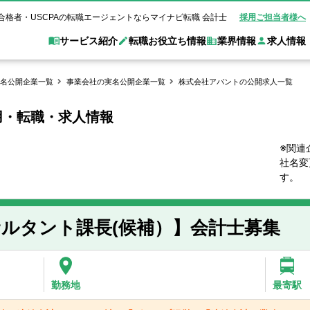
合格者・USCPAの転職エージェントならマイナビ転職 会計士
採用ご担当者様へ
サービス紹介
転職お役立ち情報
業界情報
求人情報
名公開企業一覧
事業会社の実名公開企業一覧
株式会社アバントの公開求人一覧
用・転職・求人情報
職 会計士とは？
Web面談サービス
非公
転職ガイド
験情報
別求人情報
業界別求人情報
業界トピックス
転職活動お役立
ド
個別転職相談会・セミナー
アク
ポイント
申し込み手順
女性会計士の転職
監査法人
業界情報の記事一覧
転職お役立ち情報
金融機関
※関連
社名変
質問
キャリアアドバイザーのご紹介
転職の方へ
覧
試験合格
USCPAの転職
会計士が活躍できる転職先
会計士・試験合格
す。
会計事務所・税理士法人
事業会社
れ
転職成功事例
の転職の方へ
の流れ
米国公認会計士）
未経験分野への転職
監査法人
WEB面接完全ガ
ルタント課長(候補）】会計士募集
コンサルティングファー
ム
勤務地
最寄駅