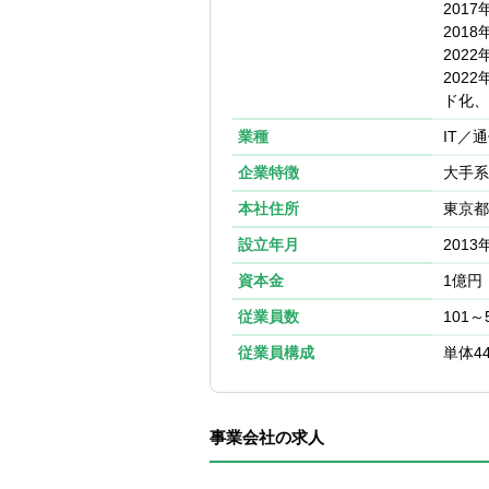
201
■入社後の流れ
201
早期からご活躍
202
研修を受講し、
202
ド化、
※原則として入
業種
す。
IT／
※入社前に関連
企業特徴
大手系
※本研修は20
方との交流 も
本社住所
東京都
設立年月
2013
研修内容は下記
▼STEP1
資本金
1億円
簿記・IT・社
従業員数
101～
▼STEP2
従業員構成
単体4
DivaSystem研
事業会社の求人