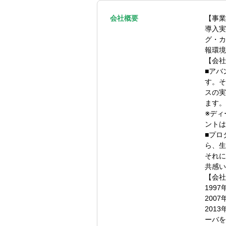
く、コンサルタ
会社概要
【事業
▼お客様が抱え
導入実
・会計事務所系
グ・カ
→アバントの
報環境
・特定領域にお
【会社
→事業再編、
■アバ
・属人化した業
す。そ
→クライアン
スの実
ます。
▼プロジェクト
※ディ
・実業務を通じ
ントは
・クライアント
■プロ
リーも実施)
ら、生
・グループ経営
それに
グ業務
共感い
・決算業務改善
【会社
199
▼組織について
200
・事業統括本部
201
・9名の組織、
ーバを