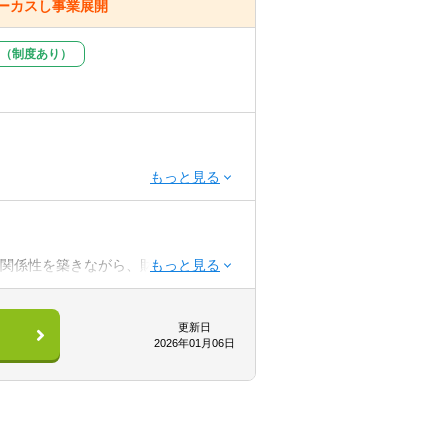
ォーカスし事業展開
（制度あり）
い関係性を築きながら、財務会計領域に
を通じて財務会計領域全般の課題抽出
こなっていただきます）
更新日
2026年01月06日
ープを率いて、大企業の経理部(連結担
(決算早期化/標準化/高度化)の対応
より自身の市場価値が高まるだけでな