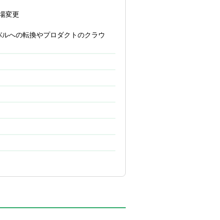
市場変更
意しています。
バルへの転換やプロダクトのクラウ
ップ、研修無しとなる場合もございま
とのランチ会や現場上長、入社日が近い