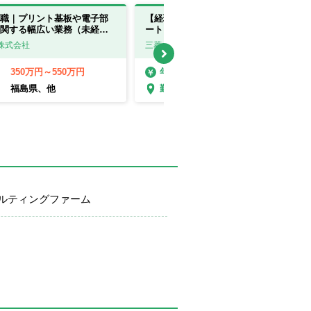
職｜プリント基板や電子部
【経理（連結決算・制度会計）】リモ
関する幅広い業務（未経験
ート・フレックスあり！／IFRS・M&A
県・滋賀県】
業務を経験可／プライム上場
株式会社
三菱ケミカル株式会社
350万円～550万円
603万円～882万円
年収
福島県、他
東京都
勤務地
ルティングファーム