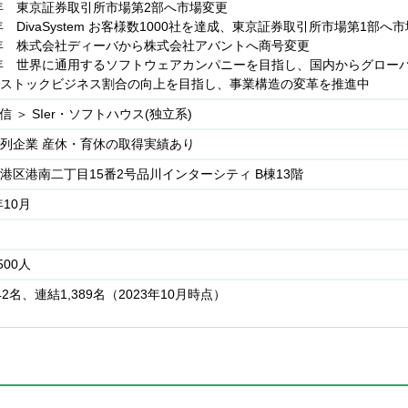
7年 東京証券取引所市場第2部へ市場変更
8年 DivaSystem お客様数1000社を達成、東京証券取引所市場第1部へ
頂けるように、中途入社の方・新卒入社の方関係なく充実した研修を用
2年 株式会社ディーバから株式会社アバントへ商号変更
業務に必要な基礎知識を習得頂いてから現場配属となります。
2年 世界に通用するソフトウェアカンパニーを目指し、国内からグロー
ストックビジネス割合の向上を目指し、事業構造の変革を推進中
社される方全員が研修の対象です。ただし、ご経験によっては一部スキ
通信 ＞ SIer・ソフトハウス(独立系)
書籍の貸し出しを行いますので、事前学習にご利用いただけます。
列企業 産休・育休の取得実績あり
22年9月よりスタートしています。基礎知識を習得するほか、既存社員
あります。
港区港南二丁目15番2号品川インターシティ B棟13階
年10月
になります。
内ルールなどの研修
500人
42名、連結1,389名（2023年10月時点）
修