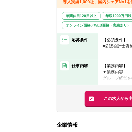
導入実績1,000社、国内シェアN
年間休日120日以上
年収1000万円
オンライン面接／WEB面接（実績あり）
応募条件
【必須要件】
■公認会計士資
【歓迎要件】
■管理職経験あ
仕事内容
【業務内容】
■会計監査以外
▼業務内容
■事業会社経験
グループ経営を
特化したシステ
具体的には、プ
～改善活動をお
この求人から
今回の募集ポジ
当)中心に会計
を構想から実行
企業情報
会計監査で得た