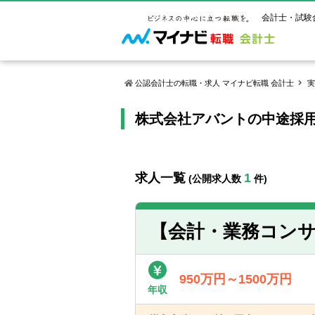
会計士・試験
公認会計士の転職・求人 マイナビ転職 会計士
実
株式会社アバントの中途採
マイナビ転
ご状況別
会計士試
保有資格
ご利用ガイ
年齢別転職
受験資格・
公認会計士
よくあるご
はじめての
試験科目一
公認会計士
求人一覧
1
(公開求人数
件)
サービス紹介
転職お役立ち情報
業界情報
ご利用の流
2回目以降
試験合格後
USCPA（
求人情報
【会計・業務コンサ
950万円～1500万円
年収