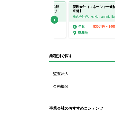
管理会計（部長候補）★会計士・税理
管理会計（マネージャー候
士OK！／リモート・フレックスあり！
京都】
株式会社Works Human Intelligence
株式会社Works Human Intellig
1400万円～1600万円
830万円～14
年収
年収
勤務地
勤務地
業種別で探す
監査法人
金融機関
事業会社のおすすめコンテンツ