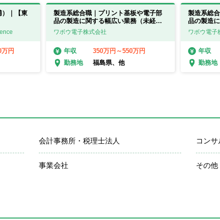
補）｜【東
製造系総合職｜プリント基板や電子部
製造系総合
品の製造に関する幅広い業務（未経験
品の製造に
可）【福島県・滋賀県】
可）【福島
ence
ワボウ電子株式会社
ワボウ電子
00万円
350万円～550万円
年収
年収
福島県、他
勤務地
勤務地
会計事務所・税理士法人
コンサ
事業会社
その他