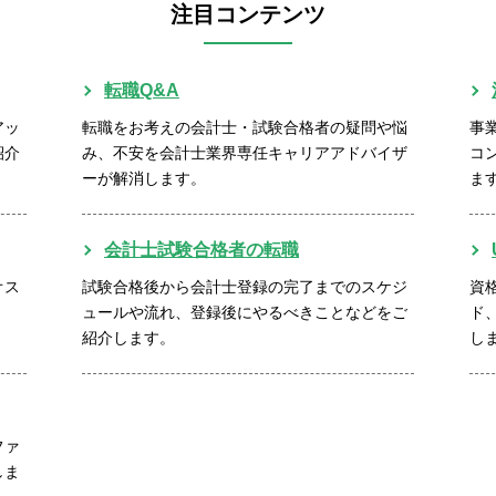
注目コンテンツ
転職Q&A
アッ
転職をお考えの会計士・試験合格者の疑問や悩
事
紹介
み、不安を会計士業界専任キャリアアドバイザ
コ
ーが解消します。
ま
会計士試験合格者の転職
オス
試験合格後から会計士登録の完了までのスケジ
資
ュールや流れ、登録後にやるべきことなどをご
ド
紹介します。
し
ファ
しま