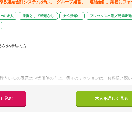
o1を誇る連結会計システムを軸に「グループ経営」「連結会計」業務にフ
以上の求人
原則として転勤なし
女性活躍中
フレックス出勤／時差出勤
格をお持ちの方
り
のアドバイザリー等の業務経験あり
あり
行うCFOの課題は企業価値の向上。我々のミッションは、お客様と深
ム/業務における様々な課題を解決していくことです。
ロジェクト型の業務改善だけでなく、実際にクライアントと共に実業務
こなっていただきます。（並行してプロジェクト型の業務改善業務もお
申し込む
求人を詳しく見る
ション「会計・業務コンサルタント_課長(候補)」では10名程度のグル
及び業務コンサルティングを実施頂きます。CFOから依頼された抽象的お題
までお任せします。
ガバナンスの経験に、弊社参画によってITの知見を得て頂くことで、