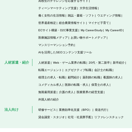
高校生のチャレンジを応援するサイト
ティーンマーケティング支援
大学生活情報
働く女性の生活情報
雑誌・書籍・ソフト
ウエディング情報
世界遺産検定
総合農業情報サイト
マイナビ子育て
ECサイト構築・D2C事業支援
My CareerStudy
My CareerID
医療施設情報メディア
お買い物サポートメディア
マンスリーマンション予約
AIを活用したSEOコンテンツ支援ツール
人材派遣・紹介
人材派遣
Web・ゲーム業界の転職
20代・第二新卒
新卒紹介
転職エージェント
エグゼクティブ転職
会計士の転職
税理士の求人・転職
顧問紹介
薬剤師の転職
看護師の求人
コメディカル求人
医師の転職・求人
保育士の求人
無期雇用派遣
介護の求人
医療業界の経営支援
外国人材の紹介
法人向け
研修サービス
業務効率化支援（BPO）
発送代行
貸会議室・スタジオ
社宅・社員寮手配
リファレンスチェック