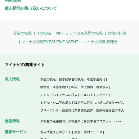
利用規約
個人情報の取り扱いについて
営業の転職
ITの転職
MR・メディカル業界の転職
女性の転職
マイナビ転職EXECUTIVE AGENT
マイナビ転職 税理士
マイナビの関連サイト
求人情報
学生の就活
留学経験者の就活
看護学生向け
医学生・研修医向け
転職・求人情報
海外求人
ミドル・ハイクラスの求人
アルバイト
パート
ミドル・シニアの求人
障害者に特化した求人紹介サービス
フリーランス・副業向け業務委託案件
医療福祉介護の求人
進路情報
高校生の進路情報
高校生向け探究学習プログラム Locus
情報サービス
求人情報まとめサイト
総合・専門ニュース