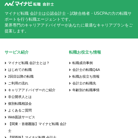
マイナビ転職 会計士は公認会計士・試験合格者・USCPAの方の転職サ
ポートを行う転職エージェントです。
業界専門のキャリアアドバイザーがあなたに最適なキャリアプランをご
提案します。
サービス紹介
転職お役立ち情報
マイナビ転職 会計士とは？
転職成功事例
はじめての転職
会計士の転職Q&A
2回目以降の転職
転職お役立ち情報
ご利用の流れ
会計士の転職先
キャリアアドバイザーのご紹介
年齢別の転職事情
非公開求人とは
個別転職相談会
よくあるご質問
Web面談サービス
【関東・首都圏版】マイナビ転職 会計
士
【関西版】マイナビ転職 会計士