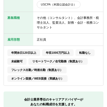
転職お役立ち情報
USCPA（米国公認会計士）
ご利用ガイド
募集職種
その他（コンサルタント）、会計事務所・税
非公開求人とは？
理士法人、監査法人、財務・会計・税務コン
サルタント
サービス紹介
雇用形態
正社員
転職お役立ち情報
業界情報
年間休日120日以上
年収1000万円以上
転勤なし
未経験可
リモートワーク／在宅勤務（制度あり）
求人情報
フレックス出勤／時差出勤（制度あり）
オンライン面接／WEB面接（実績あり）
会計士業界専任のキャリアアドバイザーが
あなたの転職成功を支援します。