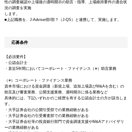
性の調査確認や上場後の適時開示の助言・指導、上場維持要件の適合状
況の調査を実施
します。
■上記職務を、J-Adviser部/部？（J-QS）と連携して、実施します。
応募条件
【必須要件】
・公認会計士
・直近5年間においてコーポレート・ファイナンス（※）助言業務
（※）コーポレート・ファイナンス業務
資本市場における資金調達（新規上場、追加上場及びM&Aを含む）の
助言及び審査業務、公開支援業務、適時開示に係る業務など
具体的には、下記いずれかのご経歴を有する公認会計士の方が該当しま
す。
・大手証券会社の公開引受部での業務経験がある
・大手証券会社の引受審査部での業務経験がある
・大手証券会社等の投資銀行部門で資金調達支援やM&Aアドバイザリ
ーの業務経験がある