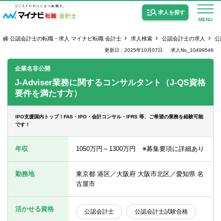
求人を探す
MENU
公認会計士の転職・求人 マイナビ転職 会計士
求人検索
公認会計士の求人
公
更新日：2025年10月07日
求人No_10499546
企業名非公開
J-Adviser業務に関するコンサルタント（J-QS資格
要件を満たす方）
公認会計士の求人
監査法人の求人
IPO支援国内トップ！FAS・IPO・会計コンサル・IFRS 等、ご希望の業務を経験可能
です！
公認会計士試験合格向けの求人
年収
1050万円～1300万円 ※募集要項に詳細あり
USCPA（米国公認会計士）の求人
勤務地
東京都 港区／大阪府 大阪市北区／愛知県 名
古屋市
女性会計士の転職
個別転職相談会・セミナー
活かせる資格
公認会計士
公認会計士試験合格