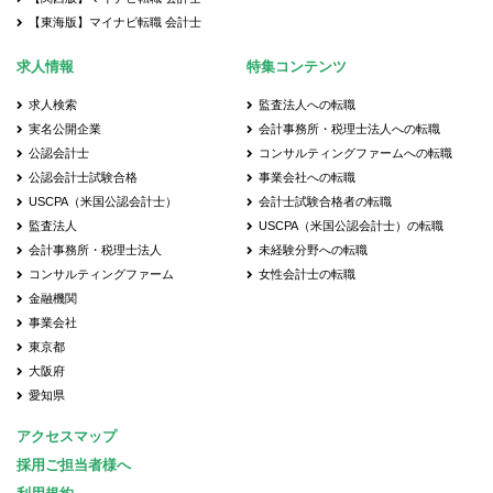
【東海版】マイナビ転職 会計士
求人情報
特集コンテンツ
求人検索
監査法人への転職
実名公開企業
会計事務所・税理士法人への転職
公認会計士
コンサルティングファームへの転職
公認会計士試験合格
事業会社への転職
USCPA（米国公認会計士）
会計士試験合格者の転職
監査法人
USCPA（米国公認会計士）の転職
会計事務所・税理士法人
未経験分野への転職
コンサルティングファーム
女性会計士の転職
金融機関
事業会社
東京都
大阪府
愛知県
アクセスマップ
採用ご担当者様へ