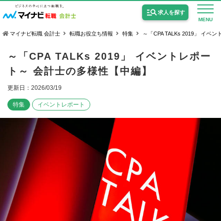
求人を探す
MENU
マイナビ転職 会計士
転職お役立ち情報
特集
～「CPA TALKs 2019」 
～「CPA TALKs 2019」 イベントレポー
ト～ 会計士の多様性【中編】
更新日：2026/03/19
公認会計士の求人
特集
イベントレポート
監査法人の求人
公認会計士試験合格向けの求人
USCPA（米国公認会計士）の求人
女性会計士の転職
個別転職相談会・セミナー