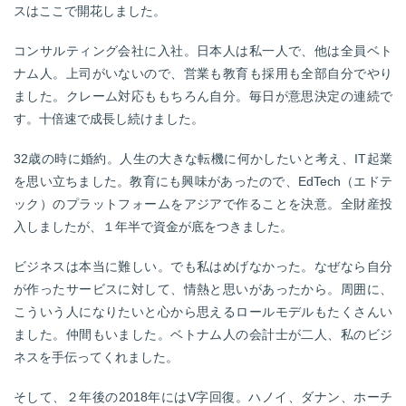
スはここで開花しました。
コンサルティング会社に入社。日本人は私一人で、他は全員ベト
ナム人。上司がいないので、営業も教育も採用も全部自分でやり
ました。クレーム対応ももちろん自分。毎日が意思決定の連続で
す。十倍速で成長し続けました。
32歳の時に婚約。人生の大きな転機に何かしたいと考え、IT起業
を思い立ちました。教育にも興味があったので、EdTech（エドテ
ック）のプラットフォームをアジアで作ることを決意。全財産投
入しましたが、１年半で資金が底をつきました。
ビジネスは本当に難しい。でも私はめげなかった。なぜなら自分
が作ったサービスに対して、情熱と思いがあったから。周囲に、
こういう人になりたいと心から思えるロールモデルもたくさんい
ました。仲間もいました。ベトナム人の会計士が二人、私のビジ
ネスを手伝ってくれました。
そして、２年後の2018年にはV字回復。ハノイ、ダナン、ホーチ