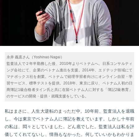
永井 義直さん（Yoshinao Nagai）
監査法人で２年半勤務した後、2010年よりベトナムへ。日系コンサルティ
ング会社にて、企業のベトナム進出を支援。2014年、エドテック領域にて
マナボックス社を創業。ベトナムで経理学習者向けにオンライン自習・学
習サービス、標準テストを提供。2018年、東京に戻り、ベトナム人初の日
商簿記1級合格者タイン氏と共に在留ベトナム人に対する「簿記2級教育」
のサービスの開発・提供・就職支援をしている。
私はまさに、人生大逆転のまっただ中。10年前、監査法人を退職
し、今は東京でベトナム人に簿記を教えています。しかし十年前
の私は、悶々としていました。どん底でした。監査法人は私を評
価してくれてないし、情熱もなかった。何していいかもわかりま