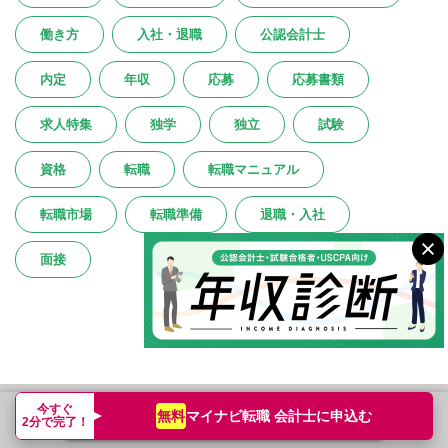
働き方
入社・退職
公認会計士
内定
年収
応募
応募書類
求人特集
独学
独立
試験
資格
転職
転職マニュアル
転職市場
転職準備
退職・入社
面接
今すぐ
マイナビ転職 会計士に
申込む
無料
注目コンテンツ
転職支援サービス申込み
簡単無料
2分で完了！