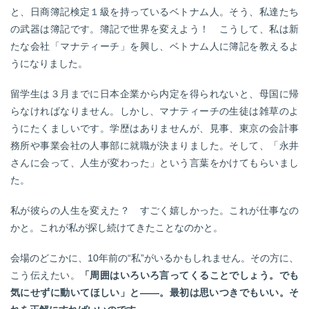
と、日商簿記検定１級を持っているベトナム人。そう、私達たち
の武器は簿記です。簿記で世界を変えよう！ こうして、私は新
たな会社「マナティーチ」を興し、ベトナム人に簿記を教えるよ
うになりました。
留学生は３月までに日本企業から内定を得られないと、母国に帰
らなければなりません。しかし、マナティーチの生徒は雑草のよ
うにたくましいです。学歴はありませんが、見事、東京の会計事
務所や事業会社の人事部に就職が決まりました。そして、「永井
さんに会って、人生が変わった」という言葉をかけてもらいまし
た。
私が彼らの人生を変えた？ すごく嬉しかった。これが仕事なの
かと。これが私が探し続けてきたことなのかと。
会場のどこかに、10年前の“私”がいるかもしれません。その方に、
こう伝えたい。
「周囲はいろいろ言ってくることでしょう。でも
気にせずに動いてほしい」と――。最初は思いつきでもいい。そ