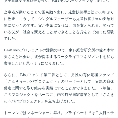
父子家庭支援連絡会を設立、FJはそのバックアップをしました。
当事者が動いたことで国も動き出し、児童扶養手当法が50年ぶり
に改正。こうして、シングルファーザーも児童扶養手当の支給対
象になったのです。父が本気になれば、国を変えられる。笑って
いる父が、社会を変えることができることを身を以て知った経験
でした。
FJやTwinプロジェクトの活動の中で、東レ経営研究所の佐々木常
夫さんと出会い、彼が提唱するワークライフマネジメントを私も
実現したいと思うようになりました。
さらに、FJのファンド第二弾として、男性の育休応援ファンド
「さんきゅーパパプロジェクト」のリーダーとして、父親の育休
促進に関する取り組みを実績にすることかできました。５年後、
このプロジェクトをベースに、内閣府が国家事業として「さんき
ゅうパパプロジェクト」を立ち上げました。
トーマツではマネージャーに昇格。プライベートでは二人目の子