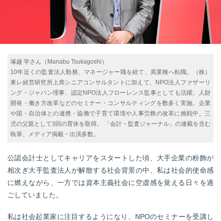
塚越 学さん（Manabu Tsukagoshi）
10年近くの監査法人勤務、マネージャー職を経て、異業種へ転職。（株）
東レ経営研究所上席シニアコンサルタントに加えて、NPO法人ファザーリ
ング・ジャパン理事、認定NPO法人フローレンス監事としても活躍。人財
開発・働き方改革などのセミナー・コンサルティングを数多く実施。企業
や国・自治体との連携・協働で子育て環境や人事労務の改革に挑戦中。三
児の父親として3回の育休を取得。 「会計・監査ジャーナル」の連載を含む
執筆、メディア掲載・出演多数。
公認会計士としてキャリアをスタートした頃、大手企業の粉飾が
相次ぎ大手監査法人が解散する社会背景の中、私は社会的使命感
に燃えながら、一方では資本主義社会に空虚感を覚える日々を過
ごしていました。
私は社会起業家に注目するようになり、NPOのセミナーを受講し