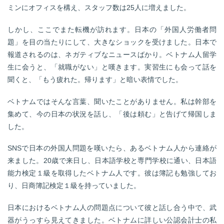
ミンにオフィスを構え、スタッフ数は25人に増えました。
しかし、ここでまた転機が訪れます。日本の「外国人労働者問
題」を目の当たりにして、大きなショックを受けました。日本で
報道されるのは、ネガティブなニュースばかり。ベトナム人留学
生に会うと、「就職がない」と嘆きます。実習生にも会って話を
聞くと、「もう疲れた。帰ります」と暗い表情でした。
ベトナムではそんな言葉、聞いたことがありません。私は幹部を
集めて、今の日本の状況を話し、「後は頼む」と告げて帰国しま
した。
SNSで日本の外国人問題を嘆いたら、あるベトナム人から連絡が
来ました。20歳で来日し、日本語学校と専門学校に通い、日本語
能力検定１級を取得したベトナム人です。彼は簿記も勉強してお
り、日商簿記検定１級を持っていました。
日本におけるベトナム人の問題点について彼と話し合う中で、武
器がうっすら見えてきました。ベトナムに詳しい公認会計士の私