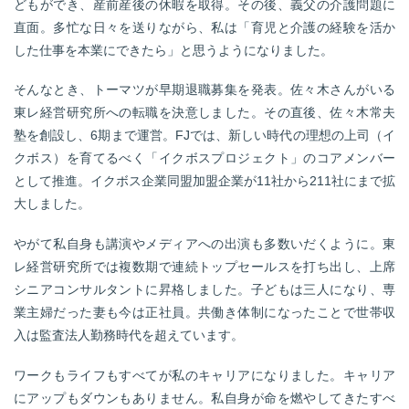
どもができ、産前産後の休暇を取得。その後、義父の介護問題に
直面。多忙な日々を送りながら、私は「育児と介護の経験を活か
した仕事を本業にできたら」と思うようになりました。
そんなとき、トーマツが早期退職募集を発表。佐々木さんがいる
東レ経営研究所への転職を決意しました。その直後、佐々木常夫
塾を創設し、6期まで運営。FJでは、新しい時代の理想の上司（イ
クボス）を育てるべく「イクボスプロジェクト」のコアメンバー
として推進。イクボス企業同盟加盟企業が11社から211社にまで拡
大しました。
やがて私自身も講演やメディアへの出演も多数いだくように。東
レ経営研究所では複数期で連続トップセールスを打ち出し、上席
シニアコンサルタントに昇格しました。子どもは三人になり、専
業主婦だった妻も今は正社員。共働き体制になったことで世帯収
入は監査法人勤務時代を超えています。
ワークもライフもすべてが私のキャリアになりました。キャリア
にアップもダウンもありません。私自身が命を燃やしてきたすべ