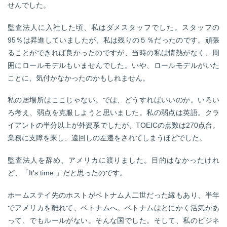
せんでした。
監査法人に入社した頃、私はダメスタッフでした。スタッフの
95％は昇進していましたが、私は残りの５％だったのです。頑張
ることができれば良かったのですが、当時の私は情熱がなく、周
囲にロールモデルもいませんでした。いや、ロールモデルがいた
ことに、気付かなかったのかもしれません。
私の居場所はここじゃない。では、どうすればいいのか。いろい
ろ考え、弱点を克服しようと思いました。私の弱点は英語。クラ
イアントの半分以上が外資系でしたが、TOEICの点数は270点台。
業務に支障を来し、遠回しの左遷をされてしまうほどでした。
監査法人を辞め、アメリカに渡りました。目的はなかったけれ
ど、「It's time.」だと思ったのです。
ホームステイ先のホストがベトナム人二世だった縁もあり、半年
でアメリカを離れて、ベトナムへ。ベトナムはとにかく活気があ
って、でもルールがない。そんな国でした。そして、私のビジネ