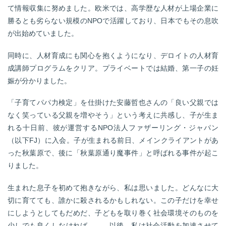
て情報収集に努めました。欧米では、高学歴な人材が上場企業に
勝るとも劣らない規模のNPOで活躍しており、日本でもその息吹
が出始めていました。
同時に、人材育成にも関心を抱くようになり、デロイトの人材育
成講師プログラムをクリア。プライベートでは結婚、第一子の妊
娠が分かりました。
「子育てパパ力検定」を仕掛けた安藤哲也さんの「良い父親では
なく笑っている父親を増やそう」という考えに共感し、子が生ま
れる十日前、彼が運営するNPO法人ファザーリング・ジャパン
（以下FJ）に入会。子が生まれる前日、メインクライアントがあ
った秋葉原で、後に「秋葉原通り魔事件」と呼ばれる事件が起こ
りました。
生まれた息子を初めて抱きながら、私は思いました。どんなに大
切に育てても、誰かに殺されるかもしれない。この子だけを幸せ
にしようとしてもだめだ、子どもを取り巻く社会環境そのものを
少しでも良くしなければ――。以後、私は社会活動を加速させて