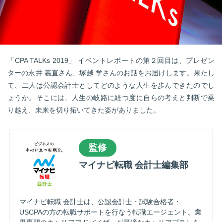
転職お役立ち情報
ご利用ガイド
非公開求人とは？
「CPA TALKs 2019」 イベントレポートの第２回目は、プレゼン
サービス紹介
ターの永井 義直さん、塚越 学さんのお話をお届けします。果たし
て、二人は公認会計士としてどのような人生を歩んできたのでし
転職お役立ち情報
ょうか。そこには、人生の岐路に経つ度に自らの考えと判断で乗
業界情報
り越え、未来を切り拓いてきた姿がありました。
求人情報
監修
マイナビ転職 会計士編集部
マイナビ転職 会計士は、公認会計士・試験合格者・
USCPAの方の転職サポートを行なう転職エージェント。業