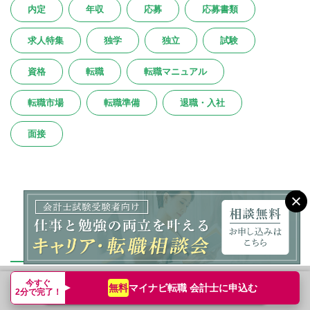
内定
年収
応募
応募書類
求人特集
独学
独立
試験
資格
転職
転職マニュアル
転職市場
転職準備
退職・入社
面接
注目コンテンツ
今すぐ
マイナビ転職 会計士に
申込む
無料
転職支援サービス申込み
転職成功事例
簡単無料
2分で完了！