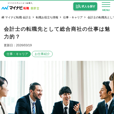
求人を探す
MENU
マイナビ転職 会計士
転職お役立ち情報
仕事・キャリア
会計士の転職先とし
会計士の転職先として総合商社の仕事は魅
力的？
更新日：2026/03/19
公認会計士の求人
仕事・キャリア
お仕事紹介
監査法人の求人
公認会計士試験合格向けの求人
USCPA（米国公認会計士）の求人
女性会計士の転職
個別転職相談会・セミナー