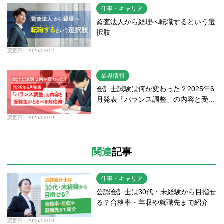
仕事・キャリア
監査法人から経理へ転職するという選
択肢
変更日：2026/03/12
業界情報
会計士試験は何が変わった？2025年6
月発表「バランス調整」の内容と受...
変更日：2026/02/19
関連
記事
仕事・キャリア
公認会計士は30代・未経験から目指せ
る？合格率・年収や就職先まで紹介
変更日：2026/02/19