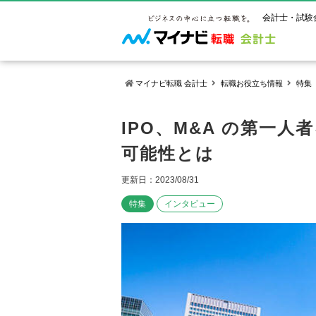
会計士・試験
マイナビ転職 会計士
転職お役立ち情報
特集
マイナビ転
ご状況別
会計士試
保有資格
IPO、M&A の第一
ご利用ガイ
可能性とは
年齢別転職
受験資格・
公認会計士
よくあるご
はじめての
試験科目一
公認会計士
更新日：2023/08/31
サービス紹介
転職お役立ち情報
業界情報
ご利用の流
2回目以降
試験合格後
USCPA（
特集
インタビュー
求人情報