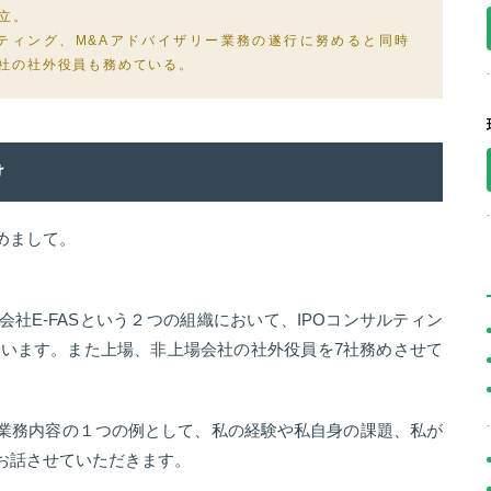
設立。
ルティング、M&Aアドバイザリー業務の遂行に努めると同時
社の社外役員も務めている。
け
めまして。
社E-FASという２つの組織において、IPOコンサルティン
ています。また上場、非上場会社の社外役員を7社務めさせて
業務内容の１つの例として、私の経験や私自身の課題、私が
お話させていただきます。