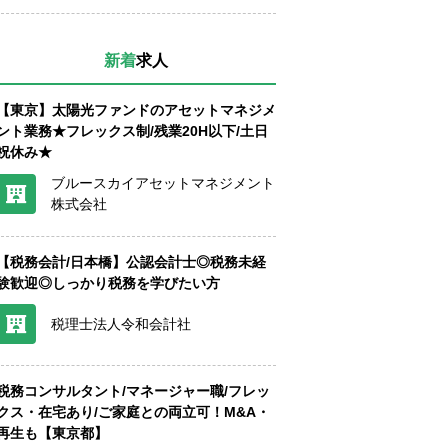
新着
求人
【東京】太陽光ファンドのアセットマネジメ
ント業務★フレックス制/残業20H以下/土日
祝休み★
ブルースカイアセットマネジメント
株式会社
【税務会計/日本橋】公認会計士◎税務未経
験歓迎◎しっかり税務を学びたい方
税理士法人令和会計社
税務コンサルタント/マネージャー職/フレッ
クス・在宅あり/ご家庭との両立可！M&A・
再生も【東京都】