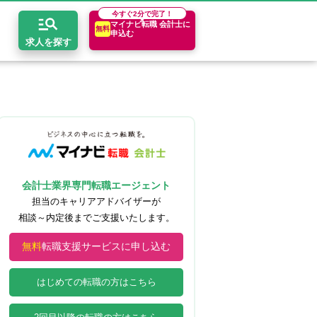
今すぐ
2分で完了！
マイナビ転職 会計士に
無料
申込む
求人を探す
開求人とは？
ちコンテンツ
エリア別求人情報
セスマップ
コンサルティングファーム
関東・首都圏
年収診断
者の転職Q&A
会計事務所・税理士法人
関西
キャリア診断
会計士業界専門転職エージェント
イド
事業会社
東海
担当のキャリアアドバイザーが
相談～内定後までご支援いたします。
無料
転職支援サービスに申し込む
はじめての転職の方はこちら