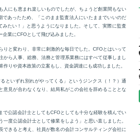
も人にも恵まれ楽しいものでしたが、ちょうど創業間もない
時期であったため、「このまま監査法人にいたままでいいのだ
してみたい！」と思うようになりました。そして、実際に監査
ー企業にCFOとして飛び込みました。
らりと変わり、非常に刺激的な毎日でした。CFOとはいって
注から人事、総務、法務と管理系業務にはすべて従事しまし
予算作りや資本政策の立案もし、資金調達にも成功しました。
するといずれ別れがやってくる」というジンクス（！？）通
と意見が合わなくなり、結局私がこの会社を辞めることとな
まで公認会計士としてもCFOとしても十分な経験を積んでい
う一度公認会計士として修業をしよう」と思い直しました。
長できると考え、社員が数名の会計コンサルティング会社に