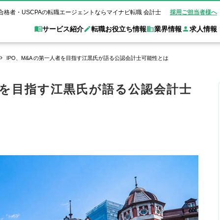
合格者・USCPAの転職エージェントならマイナビ転職 会計士
採用ご担当者様へ
サービス紹介
転職お役立ち情報
業界情報
求人情報
IPO、M&A の第一人者を目指す江黒氏が語る公認会計士可能性とは
職 会計士とは？
Web面談サービス
非公
転職ガイド
験情報
別求人情報
業界別求人情報
業界トピックス
転職活動お役立
人者を目指す江黒氏が語る公認会計士
ド
個別転職相談会・セミナー
アク
ポイント
申し込み手順
女性会計士の転職
監査法人
業界情報の記事一覧
転職お役立ち情報
金融機関
質問
キャリアアドバイザーのご紹介
転職の方へ
覧
試験合格
USCPAの転職
会計士が活躍できる転職先
会計士・試験合格
会計事務所・税理士法人
事業会社
れ
転職成功事例
の転職の方へ
の流れ
米国公認会計士）
未経験分野への転職
監査法人
WEB面接完全ガ
コンサルティングファー
ム