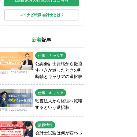
2回目以降の転職の方はこちら
マイナビ転職 会計士とは？
新着
記事
仕事・キャリア
公認会計士資格から撤退
すべきか迷ったときの判
変更日：2026/03/12
断軸とキャリアの選択肢
仕事・キャリア
監査法人から経理へ転職
するという選択肢
変更日：2026/03/12
業界情報
会計士試験は何が変わっ