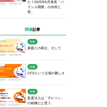
た？2025年6月発表「バ
変更日：2026/02/19
ランス調整」の内容と
受...
関連
記事
特集
家庭との両立、そして
変更日：2023/08/28
特集
CFOという立場の難しさ
変更日：2023/05/17
特集
監査法人は「デレツン」
の組織だと思う
変更日：2023/05/17