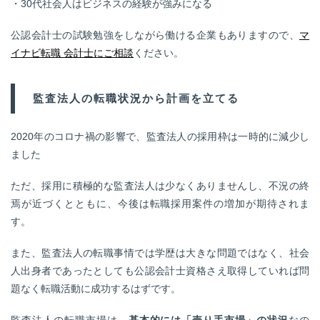
・30代社会人はビジネスの経験が強みになる
公認会計士の試験勉強をしながら働ける企業もありますので、
マ
イナビ転職 会計士にご相談
ください。
監査法人の転職状況から計画を立てる
2020年のコロナ禍の影響で、監査法人の採用枠は一時的に減少し
ました
ただ、採用に積極的な監査法人は少なくありませんし、不況の終
焉が近づくとともに、今後は転職採用案件の増加が期待されま
す。
また、監査法人の転職事情では学歴は大きな問題ではなく、社会
人出身者であったとしても公認会計士資格さえ取得していれば問
題なく転職活動に成功するはずです。
監査法人の転職市場は、
基本的には「売り手市場」の状況
なの