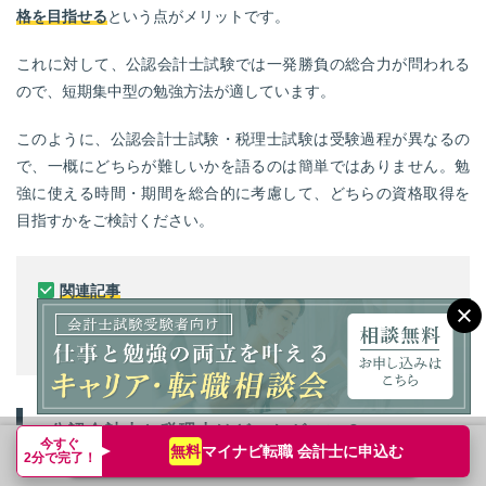
格を目指せる
という点がメリットです。
これに対して、公認会計士試験では一発勝負の総合力が問われる
ので、短期集中型の勉強方法が適しています。
このように、公認会計士試験・税理士試験は受験過程が異なるの
で、一概にどちらが難しいかを語るのは簡単ではありません。勉
強に使える時間・期間を総合的に考慮して、どちらの資格取得を
目指すかをご検討ください。
関連記事
公認会計士と税理士、取得を目指すならどちらが良い？
公認会計士と会計士って、何か違うの？
公認会計士と税理士はどっちがいい？
今すぐ
マイナビ転職 会計士に
申込む
無料
転職支援サービス申込み
簡単無料
2分で完了！