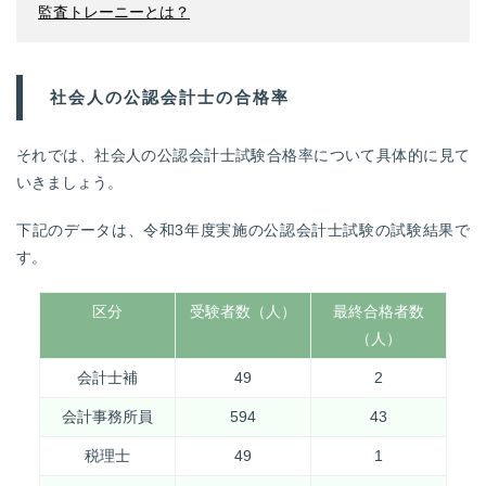
監査トレーニーとは？
社会人の公認会計士の合格率
それでは、社会人の公認会計士試験合格率について具体的に見て
いきましょう。
下記のデータは、令和3年度実施の公認会計士試験の試験結果で
す。
区分
受験者数（人）
最終合格者数
最終
（人）
会計士補
49
2
会計事務所員
594
43
税理士
49
1