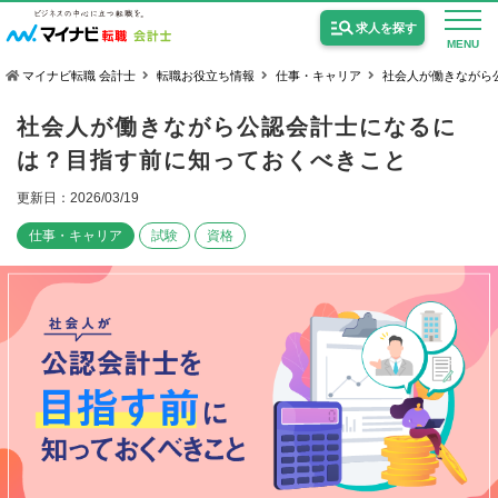
求人を探す
MENU
マイナビ転職 会計士
転職お役立ち情報
仕事・キャリア
社会人が働きながら
社会人が働きながら公認会計士になるに
は？目指す前に知っておくべきこと
更新日：2026/03/19
公認会計士の求人
仕事・キャリア
試験
資格
監査法人の求人
公認会計士試験合格向けの求人
USCPA（米国公認会計士）の求人
女性会計士の転職
個別転職相談会・セミナー