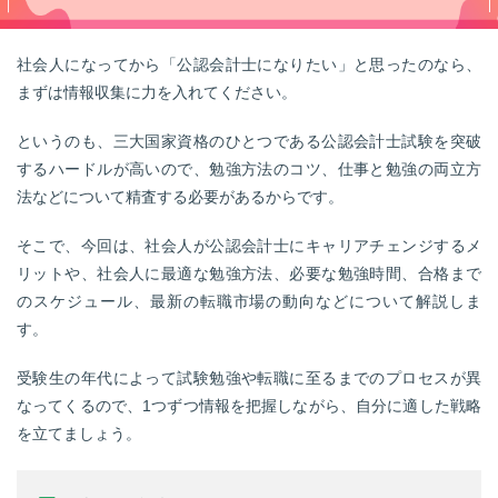
転職お役立ち情報
ご利用ガイド
社会人になってから「公認会計士になりたい」と思ったのなら、
まずは情報収集に力を入れてください。
非公開求人とは？
というのも、三大国家資格のひとつである公認会計士試験を突破
サービス紹介
するハードルが高いので、勉強方法のコツ、仕事と勉強の両立方
法などについて精査する必要があるからです。
転職お役立ち情報
業界情報
そこで、今回は、社会人が公認会計士にキャリアチェンジするメ
リットや、社会人に最適な勉強方法、必要な勉強時間、合格まで
求人情報
のスケジュール、最新の転職市場の動向などについて解説しま
す。
受験生の年代によって試験勉強や転職に至るまでのプロセスが異
なってくるので、1つずつ情報を把握しながら、自分に適した戦略
を立てましょう。