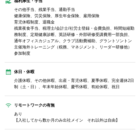
福利厚生・手当
その他手当、残業手当、通勤手当
健康保険、労災保険、厚生年金保険、雇用保険
育児休暇制度、退職金
残業夜食手当、税理士/会計士/社労士登録・会費負担、時間短縮勤
務制度、定期健康診断、英語研修・外部研修受講費用一部負担、
通年オフィスカジュアル、クラブ活動費補助、グラントソントン
主催海外トレーニング（税務、マネジメント、リーダー研修他）
参加制度
休日・休暇
介護休暇、その他休暇、出産・育児休暇、夏季休暇、完全週休2日
制（土・日）、年末年始休暇、慶弔休暇、有給休暇、祝日
リモートワークの有無
あり
【入社してから数か月のみ出社メイン それ以外は自由】