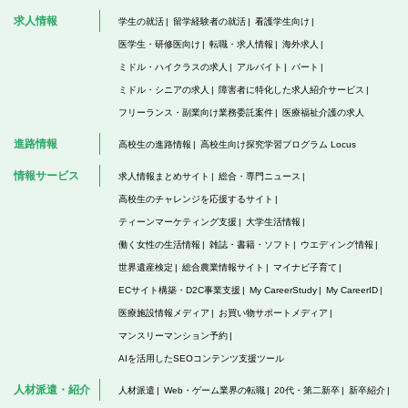
求人情報
学生の就活
留学経験者の就活
看護学生向け
医学生・研修医向け
転職・求人情報
海外求人
ミドル・ハイクラスの求人
アルバイト
パート
ミドル・シニアの求人
障害者に特化した求人紹介サービス
フリーランス・副業向け業務委託案件
医療福祉介護の求人
進路情報
高校生の進路情報
高校生向け探究学習プログラム Locus
情報サービス
求人情報まとめサイト
総合・専門ニュース
高校生のチャレンジを応援するサイト
ティーンマーケティング支援
大学生活情報
働く女性の生活情報
雑誌・書籍・ソフト
ウエディング情報
世界遺産検定
総合農業情報サイト
マイナビ子育て
ECサイト構築・D2C事業支援
My CareerStudy
My CareerID
医療施設情報メディア
お買い物サポートメディア
マンスリーマンション予約
AIを活用したSEOコンテンツ支援ツール
人材派遣・紹介
人材派遣
Web・ゲーム業界の転職
20代・第二新卒
新卒紹介