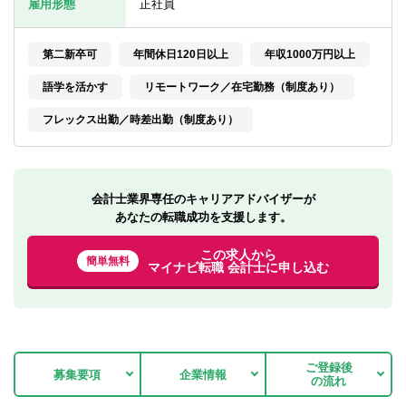
雇用形態
正社員
転職お役立ち情報
ご利用ガイド
第二新卒可
年間休日120日以上
年収1000万円以上
非公開求人とは？
語学を活かす
リモートワーク／在宅勤務（制度あり）
フレックス出勤／時差出勤（制度あり）
サービス紹介
転職お役立ち情報
業界情報
会計士業界専任のキャリアアドバイザーが
あなたの転職成功を支援します。
求人情報
この求人から
簡単無料
マイナビ転職 会計士に申し込む
ご登録後
募集要項
企業情報
の流れ