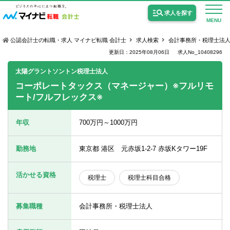
求人を探す
MENU
公認会計士の転職・求人 マイナビ転職 会計士
求人検索
会計事務所・税理士法
更新日：2025年08月06日
求人No_10408296
太陽グラントソントン税理士法人
コーポレートタックス（マネージャー）※フルリモ
ート/フルフレックス※
公認会計士の求人
監査法人の求人
年収
700万円～1000万円
公認会計士試験合格向けの求人
勤務地
東京都 港区 元赤坂1-2-7 赤坂Kタワー19F
USCPA（米国公認会計士）の求人
活かせる資格
税理士
税理士科目合格
女性会計士の転職
募集職種
会計事務所・税理士法人
個別転職相談会・セミナー