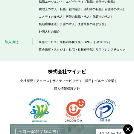
転職エージェント
エグゼクティブ転職
会計士の転職
税理士の求人・転職
顧問紹介
薬剤師の転職
看護師の求人
コメディカル求人
医師の転職・求人
保育士の求人
無期雇用派遣
介護の求人
医療業界の経営支援
外国人材の紹介
法人向け
研修サービス
業務効率化支援（BPO）
発送代行
貸会議室・スタジオ
社宅・社員寮手配
リファレンスチェック
株式会社マイナビ
会社概要
アクセス
サスティナビリティ
採用
グループ企業
個人情報保護方針