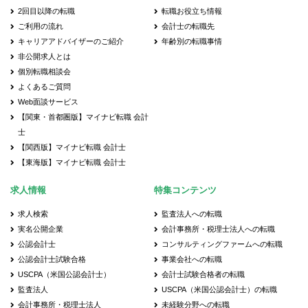
2回目以降の転職
転職お役立ち情報
ご利用の流れ
会計士の転職先
キャリアアドバイザーのご紹介
年齢別の転職事情
非公開求人とは
個別転職相談会
よくあるご質問
Web面談サービス
【関東・首都圏版】マイナビ転職 会計
士
【関西版】マイナビ転職 会計士
【東海版】マイナビ転職 会計士
求人情報
特集コンテンツ
求人検索
監査法人への転職
実名公開企業
会計事務所・税理士法人への転職
公認会計士
コンサルティングファームへの転職
公認会計士試験合格
事業会社への転職
USCPA（米国公認会計士）
会計士試験合格者の転職
監査法人
USCPA（米国公認会計士）の転職
会計事務所・税理士法人
未経験分野への転職