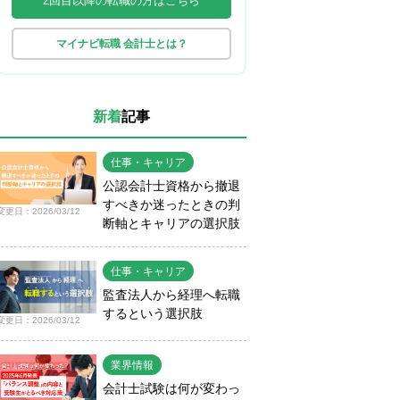
2回目以降の転職の方はこちら
マイナビ転職 会計士とは？
新着
記事
仕事・キャリア
公認会計士資格から撤退
すべきか迷ったときの判
変更日：2026/03/12
断軸とキャリアの選択肢
仕事・キャリア
監査法人から経理へ転職
するという選択肢
変更日：2026/03/12
業界情報
会計士試験は何が変わっ