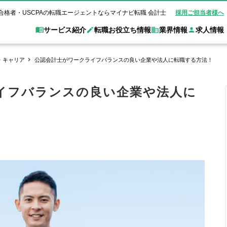
合格者・USCPAの転職エージェントならマイナビ転職 会計士
採用ご担当者様へ
サービス紹介
転職お役立ち情報
業界情報
求人情報
・キャリア
公認会計士がワークライフバランスの良い企業や法人に転職する方法！
職 会計士とは？
Web面談サービス
非公
転職ガイド
験情報
別求人情報
業界別求人情報
業界トピックス
転職活動お役立
イフバランスの良い企業や法人に
ド
個別転職相談会・セミナー
アク
ポイント
申し込み手順
女性会計士の転職
監査法人
業界情報の記事一覧
転職お役立ち情報
金融機関
質問
キャリアアドバイザーのご紹介
転職の方へ
覧
試験合格
USCPAの転職
会計士が活躍できる転職先
会計士・試験合格
会計事務所・税理士法人
事業会社
れ
転職成功事例
の転職の方へ
の流れ
米国公認会計士）
未経験分野への転職
監査法人
WEB面接完全ガ
コンサルティングファー
ム