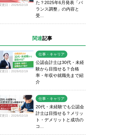
た？2025年6月発表「バ
変更日：2026/02/19
ランス調整」の内容と
受...
関連
記事
仕事・キャリア
公認会計士は30代・未経
験から目指せる？合格
変更日：2026/02/19
率・年収や就職先まで紹
介
仕事・キャリア
20代・未経験でも公認会
計士は目指せる？メリッ
変更日：2026/02/19
ト・デメリットと成功の
コ...