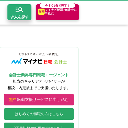
今すぐ
2分で完了！
マイナビ転職 会計士に
無料
申込む
求人を探す
開求人とは？
ちコンテンツ
エリア別求人情報
セスマップ
コンサルティングファーム
関東・首都圏
年収診断
者の転職Q&A
会計事務所・税理士法人
関西
キャリア診断
会計士業界専門転職エージェント
イド
事業会社
東海
担当のキャリアアドバイザーが
相談～内定後までご支援いたします。
無料
転職支援サービスに申し込む
はじめての転職の方はこちら