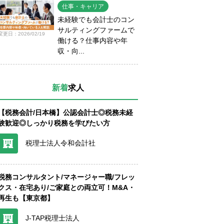
仕事・キャリア
未経験でも会計士のコン
サルティングファームで
変更日：2026/02/19
働ける？仕事内容や年
収・向...
新着
求人
【税務会計/日本橋】公認会計士◎税務未経
験歓迎◎しっかり税務を学びたい方
税理士法人令和会計社
税務コンサルタント/マネージャー職/フレッ
クス・在宅あり/ご家庭との両立可！M&A・
再生も【東京都】
J-TAP税理士法人