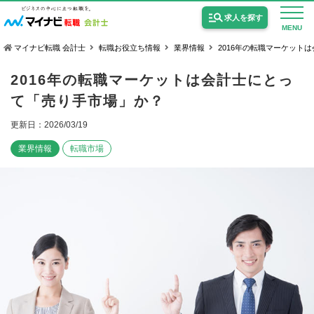
求人を探す
MENU
マイナビ転職 会計士
転職お役立ち情報
業界情報
2016年の転職マーケット
2016年の転職マーケットは会計士にとっ
て「売り手市場」か？
更新日：2026/03/19
公認会計士の求人
業界情報
転職市場
監査法人の求人
公認会計士試験合格向けの求人
USCPA（米国公認会計士）の求人
女性会計士の転職
個別転職相談会・セミナー