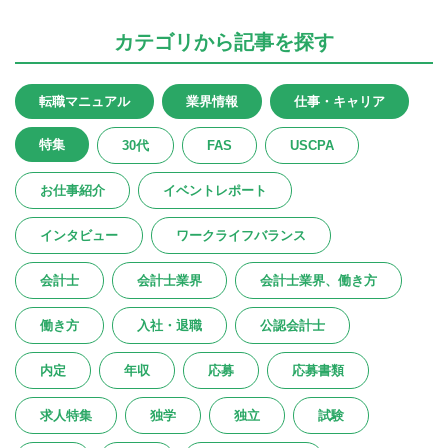
カテゴリ
から記事を探す
転職マニュアル
業界情報
仕事・キャリア
特集
30代
FAS
USCPA
お仕事紹介
イベントレポート
インタビュー
ワークライフバランス
会計士
会計士業界
会計士業界、働き方
働き方
入社・退職
公認会計士
内定
年収
応募
応募書類
求人特集
独学
独立
試験