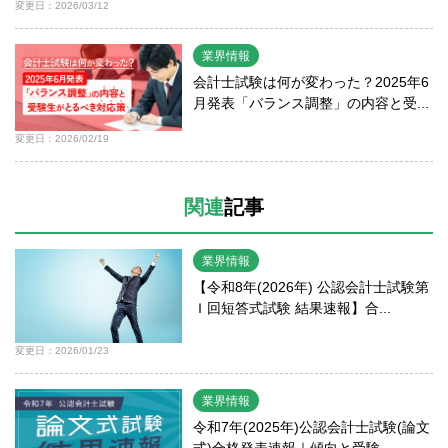
変更日：2026/03/12
業界情報
会計士試験は何が変わった？2025年6
月発表「バランス調整」の内容と受...
変更日：2026/02/19
関連
記事
業界情報
【令和8年(2026年) 公認会計士試験第
Ｉ回短答式試験 結果速報】合...
変更日：2026/01/23
業界情報
令和7年(2025年)公認会計士試験(論文
式)合格発表速報｜傾向と受験...