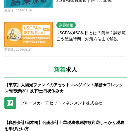
変更日：2025/11/18
業界情報
USCPAのISC科目とは？簡単？試験範
囲や勉強時間・対策方法まで解説
変更日：2025/08/27
新着
求人
【東京】太陽光ファンドのアセットマネジメント業務★フレック
ス制/残業20H以下/土日祝休み★
ブルースカイアセットマネジメント株式会社
【税務会計/日本橋】公認会計士◎税務未経験歓迎◎しっかり税務
を学びたい方