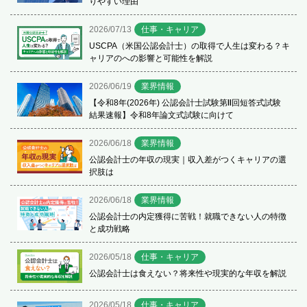
りやすい理由
2026/07/13
仕事・キャリア
USCPA（米国公認会計士）の取得で人生は変わる？キ
ャリアのへの影響と可能性を解説
2026/06/19
業界情報
【令和8年(2026年) 公認会計士試験第Ⅱ回短答式試験
結果速報】令和8年論文式試験に向けて
2026/06/18
業界情報
公認会計士の年収の現実｜収入差がつくキャリアの選
択肢は
2026/06/18
業界情報
公認会計士の内定獲得に苦戦！就職できない人の特徴
と成功戦略
2026/05/18
仕事・キャリア
公認会計士は食えない？将来性や現実的な年収を解説
2026/05/18
仕事・キャリア