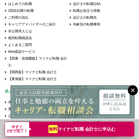
はじめての転職
会計士の転職Q&A
2回目以降の転職
転職お役立ち情報
ご利用の流れ
会計士の転職先
キャリアアドバイザーのご紹介
年齢別の転職事情
非公開求人とは
個別転職相談会
よくあるご質問
Web面談サービス
【関東・首都圏版】マイナビ転職 会計
士
【関西版】マイナビ転職 会計士
【東海版】マイナビ転職 会計士
求人情報
特集コンテンツ
求人検索
監査法人への転職
実名公開企業
会計事務所・税理士法人への転職
公認会計士
コンサルティングファームへの転職
公認会計士試験合格
事業会社への転職
今すぐ
マイナビ転職 会計士に
申込む
無料
USCPA（米国公認会計士）
会計士試験合格者の転職
転職支援サービス申込み
簡単無料
2分で完了！
監査法人
USCPA（米国公認会計士）の転職