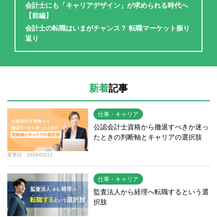
会計士にも「キャリアデザイン」が求められる時代へ
【前編】
会計士の転職はいまがチャンス？ 転職マーケット振り
返り
新着
記事
仕事・キャリア
公認会計士資格から撤退すべきか迷っ
たときの判断軸とキャリアの選択肢
変更日：2026/03/12
仕事・キャリア
監査法人から経理へ転職するという選
択肢