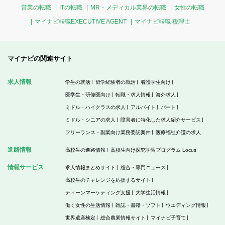
営業の転職
ITの転職
MR・メディカル業界の転職
女性の転職
マイナビ転職EXECUTIVE AGENT
マイナビ転職 税理士
マイナビの関連サイト
求人情報
学生の就活
留学経験者の就活
看護学生向け
医学生・研修医向け
転職・求人情報
海外求人
ミドル・ハイクラスの求人
アルバイト
パート
ミドル・シニアの求人
障害者に特化した求人紹介サービス
フリーランス・副業向け業務委託案件
医療福祉介護の求人
進路情報
高校生の進路情報
高校生向け探究学習プログラム Locus
情報サービス
求人情報まとめサイト
総合・専門ニュース
高校生のチャレンジを応援するサイト
ティーンマーケティング支援
大学生活情報
働く女性の生活情報
雑誌・書籍・ソフト
ウエディング情報
世界遺産検定
総合農業情報サイト
マイナビ子育て