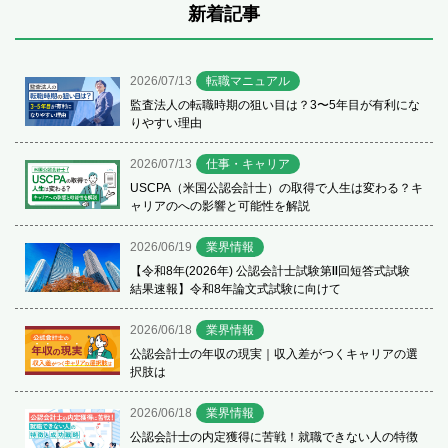
新着記事
2026/07/13
転職マニュアル
監査法人の転職時期の狙い目は？3〜5年目が有利にな
りやすい理由
2026/07/13
仕事・キャリア
USCPA（米国公認会計士）の取得で人生は変わる？キ
ャリアのへの影響と可能性を解説
2026/06/19
業界情報
【令和8年(2026年) 公認会計士試験第Ⅱ回短答式試験
結果速報】令和8年論文式試験に向けて
2026/06/18
業界情報
公認会計士の年収の現実｜収入差がつくキャリアの選
択肢は
2026/06/18
業界情報
公認会計士の内定獲得に苦戦！就職できない人の特徴