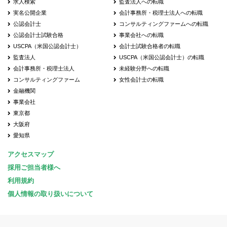
求人検索
監査法人への転職
実名公開企業
会計事務所・税理士法人への転職
公認会計士
コンサルティングファームへの転職
公認会計士試験合格
事業会社への転職
USCPA（米国公認会計士）
会計士試験合格者の転職
監査法人
USCPA（米国公認会計士）の転職
会計事務所・税理士法人
未経験分野への転職
コンサルティングファーム
女性会計士の転職
金融機関
事業会社
東京都
大阪府
愛知県
アクセスマップ
採用ご担当者様へ
利用規約
個人情報の取り扱いについて