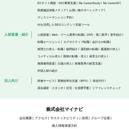
ECサイト構築・D2C事業支援
My CareerStudy
My CareerID
医療施設情報メディア
お買い物サポートメディア
マンスリーマンション予約
AIを活用したSEOコンテンツ支援ツール
人材派遣・紹介
人材派遣
Web・ゲーム業界の転職
20代・第二新卒
新卒紹介
転職エージェント
エグゼクティブ転職
会計士の転職
税理士の求人・転職
顧問紹介
薬剤師の転職
看護師の求人
コメディカル求人
医師の転職・求人
保育士の求人
無期雇用派遣
介護の求人
医療業界の経営支援
外国人材の紹介
法人向け
研修サービス
業務効率化支援（BPO）
発送代行
貸会議室・スタジオ
社宅・社員寮手配
リファレンスチェック
株式会社マイナビ
会社概要
アクセス
サスティナビリティ
採用
グループ企業
個人情報保護方針