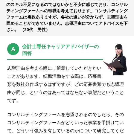
転職お役立ち情報
のスキル不足になるのではないかと不安に感じており、コンサル
ティングファームへの転職を考えております。コンサルティング
ご利用ガイド
ファームは複数ありますが、各社の違いが分からず、志望理由を
固めることができていません。志望理由についてアドバイスを下
非公開求人とは？
さい。 （20代 男性）
サービス紹介
会計士専任キャリアアドバイザーの
A
回答
転職お役立ち情報
業界情報
志望理由を考える際に、留意していただきたい
ことがあります。転職活動をする際は、応募書
求人情報
類を数社分作成するはずですが、どの応募書類でも志望理
由が同じ、というのはあってはならない事態だということ
です。
コンサルティングファームを志望されるのでしたら、その
コンサルティングファームがどういった事業を手掛けてい
て、どういう強みを有しているのかについて研究してくだ