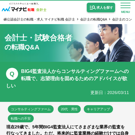
求人を探す
MENU
公認会計士の転職・求人 マイナビ転職 会計士
会計士の転職Q&A
会計士のコンサ
会計士・試験合格者
の転職Q&A
公認会計士の求人
監査法人の求人
BIG4監査法人からコンサルティングファームへの
Q
転職で、志望理由を固めるためのアドバイスが欲
公認会計士試験合格向けの求人
しい
更新日：2026/03/11
USCPA（米国公認会計士）の求人
コンサルティングファーム
20代 男性
キャリアアップ
女性会計士の転職
転職への不安
個別転職相談会・セミナー
現在29歳で、5年間BIG4監査法人にてさまざまな業界の監査を
行なってきました。ただ、将来的に監査業務の経験だけでは自身