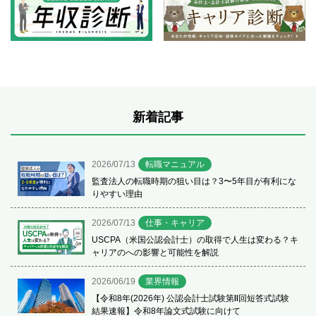
新着記事
2026/07/13
転職マニュアル
監査法人の転職時期の狙い目は？3〜5年目が有利にな
りやすい理由
2026/07/13
仕事・キャリア
USCPA（米国公認会計士）の取得で人生は変わる？キ
ャリアのへの影響と可能性を解説
2026/06/19
業界情報
【令和8年(2026年) 公認会計士試験第Ⅱ回短答式試験
結果速報】令和8年論文式試験に向けて