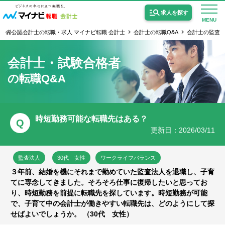
求人を探す
MENU
公認会計士の転職・求人 マイナビ転職 会計士
会計士の転職Q&A
会計士の監査法
会計士・試験合格者
の転職Q&A
公認会計士の求人
監査法人の求人
時短勤務可能な転職先はある？
Q
更新日：2026/03/11
公認会計士試験合格向けの求人
USCPA（米国公認会計士）の求人
監査法人
30代 女性
ワークライフバランス
３年前、結婚を機にそれまで勤めていた監査法人を退職し、子育
てに専念してきました。そろそろ仕事に復帰したいと思ってお
女性会計士の転職
り、時短勤務を前提に転職先を探しています。時短勤務が可能
で、子育て中の会計士が働きやすい転職先は、どのようにして探
個別転職相談会・セミナー
せばよいでしょうか。 （30代 女性）