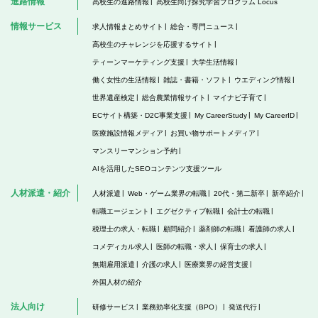
進路情報
高校生の進路情報
高校生向け探究学習プログラム Locus
情報サービス
求人情報まとめサイト
総合・専門ニュース
高校生のチャレンジを応援するサイト
ティーンマーケティング支援
大学生活情報
働く女性の生活情報
雑誌・書籍・ソフト
ウエディング情報
世界遺産検定
総合農業情報サイト
マイナビ子育て
ECサイト構築・D2C事業支援
My CareerStudy
My CareerID
医療施設情報メディア
お買い物サポートメディア
マンスリーマンション予約
AIを活用したSEOコンテンツ支援ツール
人材派遣・紹介
人材派遣
Web・ゲーム業界の転職
20代・第二新卒
新卒紹介
転職エージェント
エグゼクティブ転職
会計士の転職
税理士の求人・転職
顧問紹介
薬剤師の転職
看護師の求人
コメディカル求人
医師の転職・求人
保育士の求人
無期雇用派遣
介護の求人
医療業界の経営支援
外国人材の紹介
法人向け
研修サービス
業務効率化支援（BPO）
発送代行