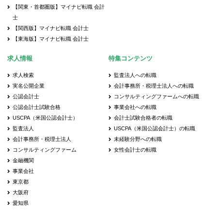
【関東・首都圏版】マイナビ転職 会計
士
【関西版】マイナビ転職 会計士
【東海版】マイナビ転職 会計士
求人情報
特集コンテンツ
求人検索
監査法人への転職
実名公開企業
会計事務所・税理士法人への転職
公認会計士
コンサルティングファームへの転職
公認会計士試験合格
事業会社への転職
USCPA（米国公認会計士）
会計士試験合格者の転職
監査法人
USCPA（米国公認会計士）の転職
会計事務所・税理士法人
未経験分野への転職
コンサルティングファーム
女性会計士の転職
金融機関
事業会社
東京都
大阪府
愛知県