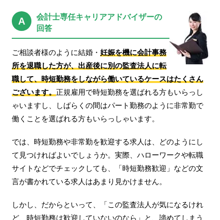
転職お役立ち情報
会計士専任キャリアアドバイザーの
A
ご利用ガイド
回答
非公開求人とは？
ご相談者様のように結婚・
妊娠を機に会計事務
所を退職した方が、出産後に別の監査法人に転
サービス紹介
職して、時短勤務をしながら働いているケースはたくさん
転職お役立ち情報
ございます。
正規雇用で時短勤務を選ばれる方もいらっし
ゃいますし、しばらくの間はパート勤務のように非常勤で
業界情報
働くことを選ばれる方もいらっしゃいます。
求人情報
では、時短勤務や非常勤を歓迎する求人は、どのようにし
て見つければよいでしょうか。実際、ハローワークや転職
サイトなどでチェックしても、「時短勤務歓迎」などの文
言が書かれている求人はあまり見かけません。
しかし、だからといって、「この監査法人が気になるけれ
ど、時短勤務は歓迎していないのなら」と、諦めてしまう