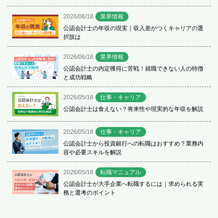
2026/06/18
業界情報
公認会計士の年収の現実｜収入差がつくキャリアの選
択肢は
2026/06/18
業界情報
公認会計士の内定獲得に苦戦！就職できない人の特徴
と成功戦略
2026/05/18
仕事・キャリア
公認会計士は食えない？将来性や現実的な年収を解説
2026/05/18
仕事・キャリア
公認会計士から投資銀行への転職はおすすめ？業務内
容や必要スキルを解説
2026/05/18
転職マニュアル
公認会計士が大手企業へ転職するには｜求められる実
務と選考のポイント