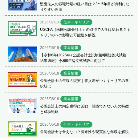
監査法人の転職時期の狙い目は？3〜5年目が有利にな
りやすい理由
2026/07/13
仕事・キャリア
USCPA（米国公認会計士）の取得で人生は変わる？キ
ャリアのへの影響と可能性を解説
2026/06/19
業界情報
【令和8年(2026年) 公認会計士試験第Ⅱ回短答式試験
結果速報】令和8年論文式試験に向けて
2026/06/18
業界情報
公認会計士の年収の現実｜収入差がつくキャリアの選
択肢は
2026/06/18
業界情報
公認会計士の内定獲得に苦戦！就職できない人の特徴
と成功戦略
2026/05/18
仕事・キャリア
公認会計士は食えない？将来性や現実的な年収を解説