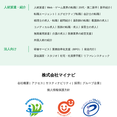
人材派遣・紹介
人材派遣
Web・ゲーム業界の転職
20代・第二新卒
新卒紹介
転職エージェント
エグゼクティブ転職
会計士の転職
税理士の求人・転職
顧問紹介
薬剤師の転職
看護師の求人
コメディカル求人
医師の転職・求人
保育士の求人
無期雇用派遣
介護の求人
医療業界の経営支援
外国人材の紹介
法人向け
研修サービス
業務効率化支援（BPO）
発送代行
貸会議室・スタジオ
社宅・社員寮手配
リファレンスチェック
株式会社マイナビ
会社概要
アクセス
サスティナビリティ
採用
グループ企業
個人情報保護方針