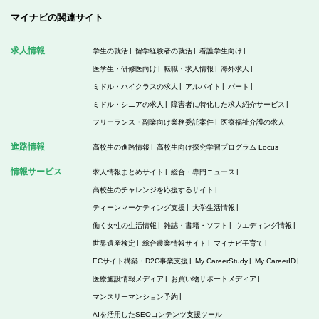
マイナビの関連サイト
求人情報
学生の就活
留学経験者の就活
看護学生向け
医学生・研修医向け
転職・求人情報
海外求人
ミドル・ハイクラスの求人
アルバイト
パート
ミドル・シニアの求人
障害者に特化した求人紹介サービス
フリーランス・副業向け業務委託案件
医療福祉介護の求人
進路情報
高校生の進路情報
高校生向け探究学習プログラム Locus
情報サービス
求人情報まとめサイト
総合・専門ニュース
高校生のチャレンジを応援するサイト
ティーンマーケティング支援
大学生活情報
働く女性の生活情報
雑誌・書籍・ソフト
ウエディング情報
世界遺産検定
総合農業情報サイト
マイナビ子育て
ECサイト構築・D2C事業支援
My CareerStudy
My CareerID
医療施設情報メディア
お買い物サポートメディア
マンスリーマンション予約
AIを活用したSEOコンテンツ支援ツール