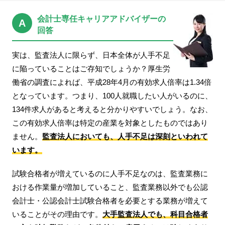
転職お役立ち情報
会計士専任キャリアアドバイザーの
A
ご利用ガイド
回答
非公開求人とは？
実は、監査法人に限らず、日本全体が人手不足
に陥っていることはご存知でしょうか？厚生労
サービス紹介
働省の調査によれば、平成28年4月の有効求人倍率は1.34倍
転職お役立ち情報
となっています。つまり、100人就職したい人がいるのに、
134件求人があると考えると分かりやすいでしょう。なお、
業界情報
この有効求人倍率は特定の産業を対象としたものではあり
求人情報
ません。
監査法人においても、人手不足は深刻といわれて
います。
試験合格者が増えているのに人手不足なのは、監査業務に
おける作業量が増加していること、監査業務以外でも公認
会計士・公認会計士試験合格者を必要とする業務が増えて
いることがその理由です。
大手監査法人でも、科目合格者