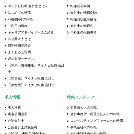
マイナビ転職 会計士とは？
転職成功事例
はじめての転職
会計士の転職Q&A
2回目以降の転職
転職お役立ち情報
ご利用の流れ
会計士の転職先
キャリアアドバイザーのご紹介
年齢別の転職事情
非公開求人とは
個別転職相談会
よくあるご質問
Web面談サービス
【関東・首都圏版】マイナビ転職 会計
士
【関西版】マイナビ転職 会計士
【東海版】マイナビ転職 会計士
求人情報
特集コンテンツ
求人検索
監査法人への転職
実名公開企業
会計事務所・税理士法人への転職
公認会計士
コンサルティングファームへの転職
公認会計士試験合格
事業会社への転職
USCPA（米国公認会計士）
会計士試験合格者の転職