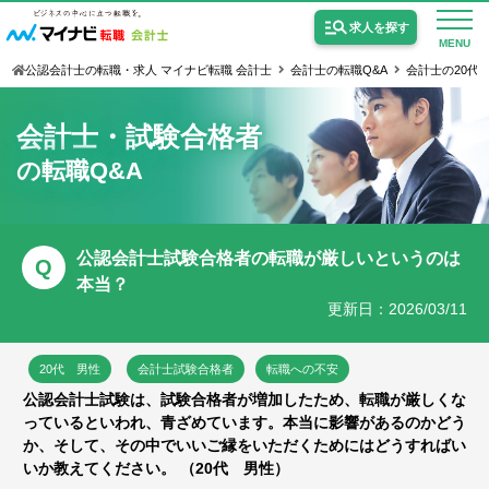
求人を探す
MENU
公認会計士の転職・求人 マイナビ転職 会計士
会計士の転職Q&A
会計士の20代
会計士・試験合格者
の転職Q&A
公認会計士の求人
監査法人の求人
公認会計士試験合格者の転職が厳しいというのは
Q
本当？
公認会計士試験合格向けの求人
更新日：2026/03/11
USCPA（米国公認会計士）の求人
20代 男性
会計士試験合格者
転職への不安
公認会計士試験は、試験合格者が増加したため、転職が厳しくな
女性会計士の転職
っているといわれ、青ざめています。本当に影響があるのかどう
か、そして、その中でいいご縁をいただくためにはどうすればい
個別転職相談会・セミナー
いか教えてください。 （20代 男性）