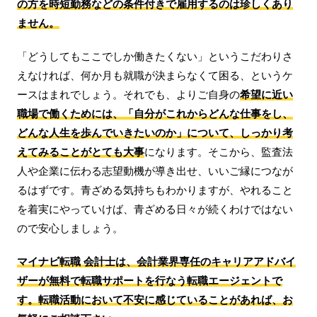
の方を時短勤務などの条件付きで雇用するのは珍しくあり
ません。
「どうしてもここでしか働きたくない」というこだわりさ
えなければ、何か月も就職が決まらなくて困る、というケ
ースはまれでしょう。それでも、よりご自身の
希望に近い
職場で働くためには、「自分がこれからどんな仕事をし、
どんな人生を歩んでいきたいのか」について、しっかり考
えてみることがとても大事
になります。そこから、監査法
人や企業に伝わる志望動機が導き出せ、いいご縁につなが
るはずです。青ざめる気持ちもわかりますが、やれること
を着実にやっていけば、青ざめる日々が続くわけではない
ので安心しましょう。
マイナビ転職 会計士は、会計業界専任のキャリアアドバイ
ザーが無料で転職サポートを行なう転職エージェントで
す。転職活動において不安に感じていることがあれば、お