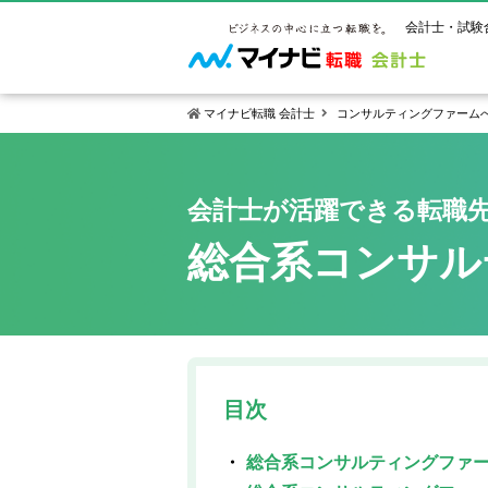
会計士・試験
マイナビ転職 会計士
コンサルティングファーム
マイナビ転
ご状況別
会計士試
保有資格
会計士が活躍できる転職
ご利用ガイ
年齢別転職
受験資格・
公認会計士
総合系コンサル
よくあるご
はじめての
試験科目一
公認会計士
サービス紹介
転職お役立ち情報
業界情報
ご利用の流
2回目以降
試験合格後
USCPA（
求人情報
目次
総合系コンサルティングファ