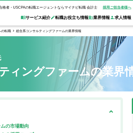
合格者・USCPAの転職エージェントならマイナビ転職 会計士
採用ご担当者様へ
サービス紹介
転職お役立ち情報
業界情報
求人情報
への転職
総合系コンサルティングファームの業界情報
職 会計士とは？
Web面談サービス
非公
転職ガイド
験情報
別求人情報
業界別求人情報
業界トピックス
転職活動お役立
先
ド
個別転職相談会・セミナー
アク
ポイント
申し込み手順
女性会計士の転職
監査法人
業界情報の記事一覧
転職お役立ち情報
金融機関
ティングファームの業界
質問
キャリアアドバイザーのご紹介
転職の方へ
覧
試験合格
USCPAの転職
会計士が活躍できる転職先
会計士・試験合格
会計事務所・税理士法人
事業会社
れ
転職成功事例
の転職の方へ
の流れ
米国公認会計士）
未経験分野への転職
監査法人
WEB面接完全ガ
コンサルティングファー
ム
ームの市場動向