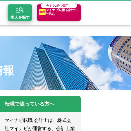
今すぐ
2分で完了！
マイナビ転職 会計士に
無料
申込む
求人を探す
開求人とは？
ちコンテンツ
エリア別求人情報
セスマップ
コンサルティングファーム
関東・首都圏
年収診断
情報
者の転職Q&A
会計事務所・税理士法人
関西
キャリア診断
イド
事業会社
東海
転職で迷っている方へ
マイナビ転職 会計士は、株式会
社マイナビが運営する、会計士業