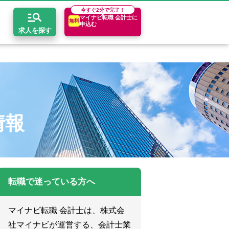
今すぐ
2分で完了！
マイナビ転職 会計士に
無料
申込む
求人を探す
開求人とは？
ちコンテンツ
エリア別求人情報
セスマップ
コンサルティングファーム
関東・首都圏
年収診断
情報
者の転職Q&A
会計事務所・税理士法人
関西
キャリア診断
イド
事業会社
東海
転職で迷っている方へ
マイナビ転職 会計士は、株式会
社マイナビが運営する、会計士業