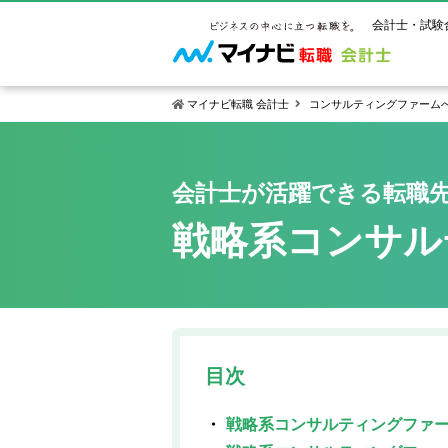
会計士・試験
マイナビ転職 会計士
コンサルティングファーム
マイナビ転
ご状況別
会計士試
保有資格
会計士が活躍できる転職
ご利用ガイ
年齢別転職
受験資格・
公認会計士
戦略系コンサル
よくあるご
はじめての
試験科目一
公認会計士
サービス紹介
転職お役立ち情報
業界情報
ご利用の流
2回目以降
試験合格後
USCPA（
求人情報
目次
戦略系コンサルティングファ