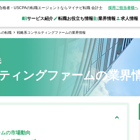
合格者・USCPAの転職エージェントならマイナビ転職 会計士
採用ご担当者様へ
サービス紹介
転職お役立ち情報
業界情報
求人情報
への転職
戦略系コンサルティングファームの業界情報
職 会計士とは？
Web面談サービス
非公
転職ガイド
験情報
別求人情報
業界別求人情報
業界トピックス
転職活動お役立
先
ド
個別転職相談会・セミナー
アク
ポイント
申し込み手順
女性会計士の転職
監査法人
業界情報の記事一覧
転職お役立ち情報
金融機関
ティングファームの業界
質問
キャリアアドバイザーのご紹介
転職の方へ
覧
試験合格
USCPAの転職
会計士が活躍できる転職先
会計士・試験合格
会計事務所・税理士法人
事業会社
れ
転職成功事例
の転職の方へ
の流れ
米国公認会計士）
未経験分野への転職
監査法人
WEB面接完全ガ
コンサルティングファー
ム
ームの市場動向