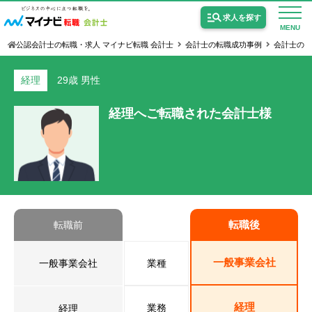
求人を探す
MENU
公認会計士の転職・求人 マイナビ転職 会計士
会計士の転職成功事例
会計士の
経理
29歳
男性
経理へご転職された会計士様
公認会計士の求人
監査法人の求人
公認会計士試験合格向けの求人
USCPA（米国公認会計士）の求人
転職後
転職前
一般事業会社
女性会計士の転職
一般事業会社
業種
個別転職相談会・セミナー
経理
業務
経理