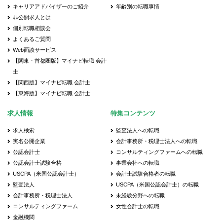
キャリアアドバイザーのご紹介
年齢別の転職事情
非公開求人とは
個別転職相談会
よくあるご質問
Web面談サービス
【関東・首都圏版】マイナビ転職 会計
士
【関西版】マイナビ転職 会計士
【東海版】マイナビ転職 会計士
求人情報
特集コンテンツ
求人検索
監査法人への転職
実名公開企業
会計事務所・税理士法人への転職
公認会計士
コンサルティングファームへの転職
公認会計士試験合格
事業会社への転職
USCPA（米国公認会計士）
会計士試験合格者の転職
監査法人
USCPA（米国公認会計士）の転職
会計事務所・税理士法人
未経験分野への転職
コンサルティングファーム
女性会計士の転職
金融機関