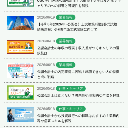
USCPA（米国公認会計士）の取得で人生は変わる？キ
ャリアのへの影響と可能性を解説
2026/06/19
業界情報
【令和8年(2026年) 公認会計士試験第Ⅱ回短答式試験
結果速報】令和8年論文式試験に向けて
2026/06/18
業界情報
公認会計士の年収の現実｜収入差がつくキャリアの選
択肢は
2026/06/18
業界情報
公認会計士の内定獲得に苦戦！就職できない人の特徴
と成功戦略
2026/05/18
仕事・キャリア
公認会計士は食えない？将来性や現実的な年収を解説
2026/05/18
仕事・キャリア
公認会計士から投資銀行への転職はおすすめ？業務内
容や必要スキルを解説