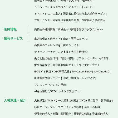
医学生・研修医向け
転職・求人情報
海外求人
ミドル・ハイクラスの求人
アルバイト
パート
ミドル・シニアの求人
障害者に特化した求人紹介サービス
フリーランス・副業向け業務委託案件
医療福祉介護の求人
進路情報
高校生の進路情報
高校生向け探究学習プログラム Locus
情報サービス
求人情報まとめサイト
総合・専門ニュース
高校生のチャレンジを応援するサイト
ティーンマーケティング支援
大学生活情報
働く女性の生活情報
雑誌・書籍・ソフト
ウエディング情報
世界遺産検定
総合農業情報サイト
マイナビ子育て
ECサイト構築・D2C事業支援
My CareerStudy
My CareerID
医療施設情報メディア
お買い物サポートメディア
マンスリーマンション予約
AIを活用したSEOコンテンツ支援ツール
人材派遣・紹介
人材派遣
Web・ゲーム業界の転職
20代・第二新卒
新卒紹介
転職エージェント
エグゼクティブ転職
会計士の転職
税理士の求人・転職
顧問紹介
薬剤師の転職
看護師の求人