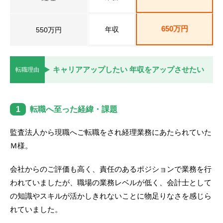
転職お役立ち情報
ご利用ガイド
650万円
年収
550万円
非公開求人とは？
キャリアアップしたい 年収をアップさせたい
サービス紹介
転職理由
転職お役立ち情報
1
転職へ至った経緯・課題
業界情報
求人情報
監査法人から現職へご転職をされ経理業務にあたられていた
Ｍ様。
会社からのご評価も高く、責任のあるポジションで業務を行
われていましたが、職場の業務レベルが低く、会計士として
の知識やスキルが活かしきれないことに物足りなさを感じら
れていました。