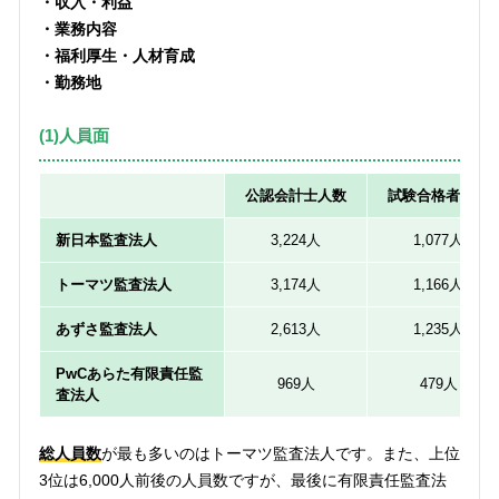
・収入・利益
・業務内容
・福利厚生・人材育成
・勤務地
(1)人員面
公認会計士人数
試験合格者人数
新日本監査法人
3,224人
1,077人
トーマツ監査法人
3,174人
1,166人
あずさ監査法人
2,613人
1,235人
PwCあらた有限責任監
969人
479人
査法人
総人員数
が最も多いのはトーマツ監査法人です。また、上位
3位は6,000人前後の人員数ですが、最後に有限責任監査法