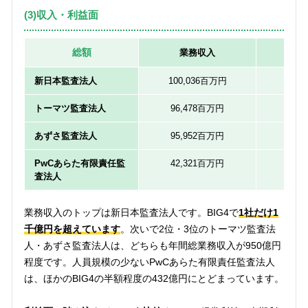
(3)収入・利益面
総額
業務収入
経常
新日本監査法人
100,036百万円
2,79
トーマツ監査法人
96,478百万円
2,84
あずさ監査法人
95,952百万円
4,89
PwCあらた有限責任監
42,321百万円
1,18
査法人
業務収入のトップは新日本監査法人です。BIG4で
1社だけ1
千億円を超えています
。次いで2位・3位のトーマツ監査法
人・あずさ監査法人は、どちらも年間総業務収入が950億円
程度です。人員規模の少ないPwCあらた有限責任監査法人
は、ほかのBIG4の半額程度の432億円にとどまっています。