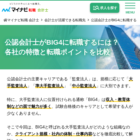
求人を探す
MENU
マイナビ転職 会計士
会計士が活躍できる転職先
公認会計士がBIG4に転職する
公認会計士がBIG4に転職するには？
各社の特徴と転職ポイントを比較
公認会計士の求人
監査法人の求人
公認会計士の主要キャリアである「監査法人」は、規模に応じて「
大
公認会計士試験合格向けの求人
手監査法人
」「
準大手監査法人
」「
中小監査法人
」に大別できます。
USCPA（米国公認会計士）の求人
特に、大手監査法人に位置付けられる通称「BIG4」は
収入・教育体
制などの面で魅力が多く
、試験合格後のキャリアとして希望する人が
少なくありません。
女性会計士の転職
そこで今回は、BIG4と呼ばれる大手監査法人がどのような組織なの
個別転職相談会・セミナー
か、
クライアント規模・社内の体制・仕事内容
などを徹底比較して解