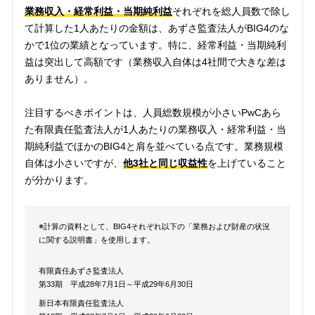
業務収入・経常利益・当期純利益
それぞれを総人員数で除し
て計算した1人あたりの金額は、あずさ監査法人がBIG4のな
かで1位の業績となっています。特に、経常利益・当期純利
益は突出して高額です（業務収入自体は4社間で大きな差は
ありません）。
注目するべきポイントは、人員総数規模が小さいPwCあら
た有限責任監査法人が1人あたりの業務収入・経常利益・当
期純利益でほかのBIG4と肩を並べている点です。業務規模
自体は小さいですが、
他3社と同じ収益性
を上げていること
が分かります。
※計算の資料として、BIG4それぞれ以下の「業務および財産の状況
に関する説明書」を使用します。
有限責任あずさ監査法人
第33期 平成28年7月1日～平成29年6月30日
新日本有限責任監査法人