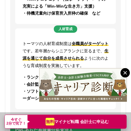
充実による「Win-Winな生き方」支援）
・待機児童向け保育所入所枠の確保 など
人材育成
トーマツの人材育成制度は
全職員がターゲット
です。若年層からシニアランクに至るまで、
生
涯を通じて自分を成長させられる
ように次のよ
うな育成制度を実施しています。
・ランクに応じた実践的な研修制度
・会計監査・税務知識のアップデート研修
・ソフトスキル研修（コミュニケーション・リ
ーダーシップ向上のため） など
今すぐ
マイナビ転職 会計士に
申込む
無料
2分で完了！
PwCあらた有限責任監査法人