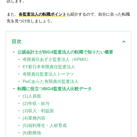
説します。
転職お役立ち情報
また、
各監査法人の転職ポイント
も紹介するので、自分に合った転職
ご利用ガイド
先を見つけ出しましょう。
非公開求人とは？
目次
サービス紹介
公認会計士がBIG4監査法人の転職で知りたい概要
転職お役立ち情報
有限責任あずさ監査法人（KPMG）
EY新日本有限責任監査法人
業界情報
有限責任監査法人トーマツ
求人情報
PwCあらた有限責任監査法人
転職に役立つBIG4監査法人比較データ
(1)人員面
(2)年収・給与
(3)収入・利益面
(4)業務内容
(5)福利厚生・人材育成
(6)勤務地