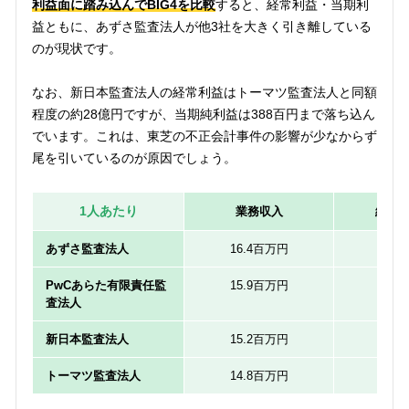
利益面に踏み込んでBIG4を比較
すると、経常利益・当期利
益ともに、あずさ監査法人が他3社を大きく引き離している
のが現状です。
なお、新日本監査法人の経常利益はトーマツ監査法人と同額
程度の約28億円ですが、当期純利益は388百円まで落ち込ん
でいます。これは、東芝の不正会計事件の影響が少なからず
尾を引いているのが原因でしょう。
1人あたり
業務収入
経常
あずさ監査法人
16.4百万円
84万
PwCあらた有限責任監
15.9百万円
44万
査法人
新日本監査法人
15.2百万円
42万
トーマツ監査法人
14.8百万円
43万