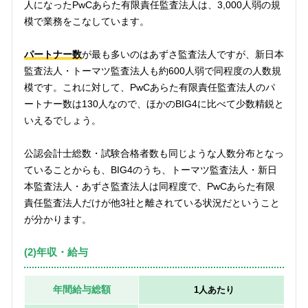
人になったPwCあらた有限責任監査法人は、3,000人弱の規
模で業務をこなしています。
パートナー数
が最も多いのはあずさ監査法人ですが、新日本
監査法人・トーマツ監査法人も約600人弱で同程度の人数規
模です。これに対して、PwCあらた有限責任監査法人のパ
ートナー数は130人なので、ほかのBIG4に比べて少数精鋭と
いえるでしょう。
公認会計士総数・試験合格者数も同じような人数分布となっ
ていることからも、BIG4のうち、トーマツ監査法人・新日
本監査法人・あずさ監査法人は同程度で、PwCあらた有限
責任監査法人だけが他3社と離されている状況だということ
が分かります。
(2)年収・給与
年間給与総額
1人あたり