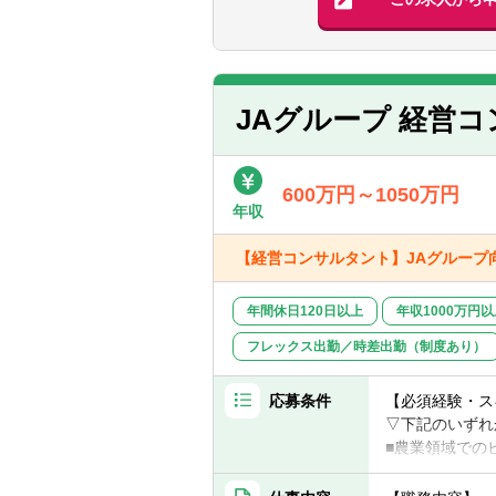
■当領域に精通
■アドバイザリ
・プロジェクト
■技術的知見、
者、地方自治体
【歓迎経験・ス
な背景を持って
■チームリード
＜提供サービス
・マネジャーで
■会計・内部統
■上記「主たる
■経営戦略策定
JAグループ 経営
■上記「主たる
■経営管理体制
■ビジネスプラ
■財務戦略策定
■営業、提案経
■組織活性化（
600万円～1050万円
■公共施設等固
年収
■BPR（業務改
■コンソーシア
【経営コンサルタント】JAグルー
＜主たるクライ
年間休日120日以上
年収1000万円
■中央省庁、地
■独立行政法人
フレックス出勤／時差出勤（制度あり）
■医療機関、学
応募条件
【必須経験・ス
【期待役割、訴
▽下記のいずれ
■不確実性が増
■農業領域での
です。特に、社
■農業関連の公
織・業務等が設
■農業プレイヤ