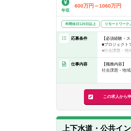
600万円～1060万円
年収
年間休日120日以上
リモートワーク
応募条件
【必須経験・ス
■プロジェクト
■社会課題・地
■出張に抵抗の
・一定頻度で出
仕事内容
【職務内容】
・自身の所属事
社会課題・地域
例：東京事務
▽以下いずれか
【具体的には】
■コンサルタン
■社会課題・地
■経営企画、事
・課題の特定、
この求人から
・プロジェクト
【歓迎経験・ス
■チームリード
＜提供サービス
・マネジャーで
■会計・内部統
■上記「主たる
■経営戦略策定
上下水道・公共イ
■上記「主たる