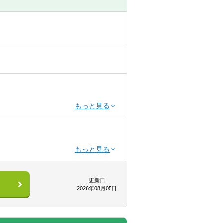
課題・地域課題を解決することは困難
ヤーは右肩上がりを前提に経営・組
とで、官民の垣根を超えて社会課題・
年以上）
ントの変革に向けて活躍いただくこと
更新日
2026年08月05日
しての素養を身に付けていただくこと
決に向けて様々な角度から貢献できる