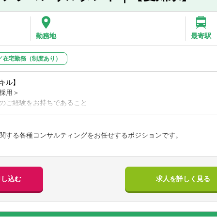
構築
ン立案経験、ビジネス開拓経験
験
人事制度策定、人材育成等）
定資産マネジメント
勤務地
最寄駅
革含む）・DX
ム組成、官民連携、産学連携等のPMOやオペレーション構築
／在宅勤務（制度あり）
アント＞
方自治体
キル】
、国公立大学法人、地方独立行政法人
採用＞
校法人、農業協同組合 他
のご経験をお持ちであること
における、経理や経営計画策定の経験（3年以上）
求ポイント】
ング経験（3年以上）
す環境下の中で、これまでの社会システムや一企業、一組織だけで社会
関する各種コンサルティングをお任せするポジションです。
会システムをこれまで作り上げていたパブリックセクターの主要プレイ
フでの採用＞
計されています。これらのプレイヤーに寄り添い変革をサポートするこ
のご経験をお持ちであること
貢献します
における技術領域の経験（3年以上）、かつ、コンサルティング経験（2
法の適用支援
けて勤務地を問わず全国のクライアントを縦横無尽に駆け回りクライア
におけるコンサルティング経験（5年以上）
の経営戦略策定・改定支援
申し込む
求人を詳しく見る
す
の料金改定支援
ェクトがあり、多くのプロジェクトに関与し、幅広くコンサルタントと
の採用＞
のPPP 導入検討及び公募支援
におけるコンサルティング経験（10年以上）
の広域化に関する支援
ちが暮らしてきた日本の社会・地域に対して「ビジネス」として課題解
水道部門）
DX 検討