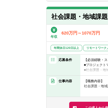
な背景を持って
■上下水道領域
■上下水道事業
■技術士（上下
■地方公営企業の
■中央省庁（主
社会課題・地域課
【歓迎経験・ス
＜スタッフでの
【期待役割、訴
■上下水道領域
■人口減少等に
620万円～1070万円
■技術士（上下
の備えの必要性
年収
水道の住民サー
＜シニアスタッ
化に資する取組
年間休日120日以上
リモートワーク
■技術士（上下
■有限責任監査
連携）の導入支
【求める人物像
応募条件
道インフラの維
【必須経験・ス
＜スタッフ＞
事務を変革する
■プロジェクト
■当領域に強く
■監査法人に属
■社会課題・地
■未経験領域に
しています。こ
■出張に抵抗の
むために必要な
・一定頻度で出
仕事内容
【職務内容】
＜シニアスタッ
■「客観性」「
・自身の所属事
社会課題・地域
■技術的知見を
イアントからの
例：東京事務
ていること
■多くの組織が
▽以下いずれか
【具体的には】
開発に投資する
■コンサルタン
■社会課題・地
＜マネジャー＞
題が解決される
■経営企画、事
・課題の特定、
この求人から