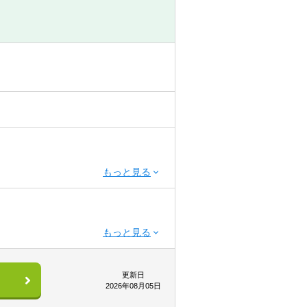
に取り組むために必要な基盤を構築し
アントに寄り添うことができます
024年能登半島地震を踏まえた災害へ
取り組む際のパートナーとしてクライ
。こうした中で、将来にわたって上下
経営の抜本的な改革等、経営基盤の強
、課題解決に必要なソリューション開
、料金改定支援、PPP/PFI（官民
築しています。
なサービスを提供しています。上下水
の地域性を踏まえながら、全国のメン
ます。近年では、地方公営企業の会計
めです
などその活動の範囲を広げています
ング会社出身者、ITベンダー出身
決に向けてアシュアランス業務を提供
ています。直近でも、公認会計士資格
「中長期の目線」で課題解決に取り組
いては日本の明日を動かす業務に従事
に取り組む際のパートナーとしてクラ
的知見を身に付けることを強く希望し
や、課題解決に必要なソリューション
構築しています。監査業務により、課
年以上）
更新日
2026年08月05日
ーは公認会計士の他、中央省庁出身
出身者、ベンチャー企業出身者など多様