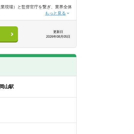
農業現場）と監督官庁を繋ぎ、業界全体
ントの変革に向けて活躍いただくこと
しての素養を身に付けていただくこと
に向けたアドバイザリー業務に携わる
更新日
決に向けて様々な角度から貢献できる
2026年08月05日
革に強い想いをお持ちである
に取り組むために必要な基盤を構築し
アントに寄り添うことができます
取り組む際のパートナーとしてクライ
PI設計
、課題解決に必要なソリューション開
岡山駅
ティング、経営課題への落とし込み
築しています。
の地域性を踏まえながら、全国のメン
めです
ング会社出身者、ITベンダー出身
ではありません。
ています。直近でも、公認会計士資格
いては日本の明日を動かす業務に従事
て注目されています。このような中で