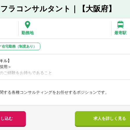
に総務省、国土交通省等）における制度調査及び政策立案
ンフラコンサルタント｜【大阪府】
には監査業務があり、監査業務を通じて、「中長期の目線」で課題解決
キル】
査業務があることにより、課題が解決されるまで中長期にわたりクライ
採用＞
求ポイント】
におけるコンサルティング経験
よる料金収入の減少や、施設・管路等の老朽化に伴う更新投資の増大、2
ライアント内部の理解」が必要となる監査業務が中長期での課題解決に
水道部門）
の増大など、上下水道事業を取り巻く経営環境は厳しさを増しています
勤務地
最寄駅
頼感を構築しています。
ビスを持続可能なものとするため、各事業の実情を踏まえ、経営改善や
フでの採用＞
等を推進する必要があります
／在宅勤務（制度あり）
期的成果に執着するようになり、腰を据えて課題解決に取り組むことや
水道部門）
法人トーマツでは、上下水道事業を含む地方公営企業の経営戦略の改定支援
とが難しい中で、ストックビジネスである監査業務が財務的な基盤を構
援、新技術の導入支援等の経営改善・経営の抜本的な改革に関する様々
・大阪・福岡を拠点に、全国一体で、事業部を運営しています。各拠点
】
持・運営は国や地方の喫緊の課題であり、その課題解決に取り組んでい
キル】
り、日本全体に対して社会的インパクトを与えられる体制を整備するた
専門家集団による会計事務のアウトソーシングサービスもローンチする
採用＞
認会計士だけでなく、中央省庁出身者、地方自治体出身者、コンサルティ
コミットし、自走できること
するパブリックセクター・ヘルスケア事業部で社会課題・地域課題の解
のご経験をお持ちであること
身者、ベンチャー企業出身者など多様な背景を持つメンバーで構成され
対し、早期にキャッチアップできること
の前提として、「監査法人」には監査業務があり、監査業務を通じて、
における、経理や経営計画策定の経験（3年以上）
0名が中途入社しています。
基盤を構築しています
ング経験（3年以上）
持つメンバーを束ねプロジェクトマネジメントの中核を担い、地域、ひ
フ＞
クライアント内部の理解」が必要となる監査業務が中長期での課題解決
関する各種コンサルティングをお任せするポジションです。
お持ちであり、その上で、経営的知見をお持ちである、もしくは、経営
信頼感を構築しています
フでの採用＞
短期的成果に執着するようになり、腰を据えて課題解決に取り組むこと
のご経験をお持ちであること
ことが難しい中で、ストックビジネスである監査業務が財務的な基盤を
における技術領域の経験（3年以上）、かつ、コンサルティング経験（2
法の適用支援
まで中長期にわたりクライアントに寄り添うことができます
におけるコンサルティング経験（5年以上）
の経営戦略策定・改定支援
申し込む
求人を詳しく見る
し、幅広い知見をお持ちであること
ー業務の専従者は、同事業部の約30%を占めています。所属するメンバ
の料金改定支援
経営的知見双方をお持ちで、独力で提案活動を実施できること
出身者、コンサルティング会社出身者、ITベンダー出身者、金融機関
の採用＞
のPPP 導入検討及び公募支援