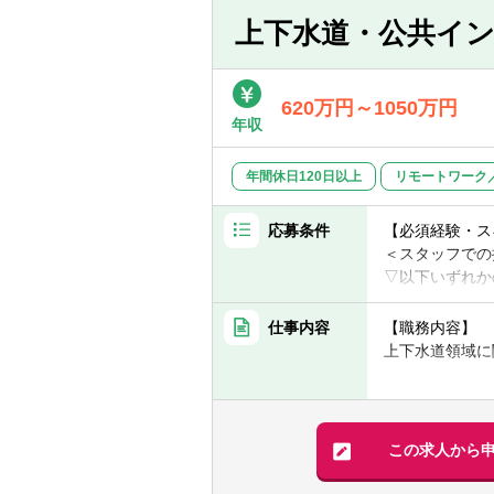
業務です
■中央省庁（主
上下水道・公共イ
■「監査法人」
【歓迎経験・ス
ています。 監
＜スタッフでの
【期待役割、訴
・信頼の基盤
■上下水道領域
■人口減少等に
620万円～1050万円
「客観性」「ク
■技術士（上下
の備えの必要性
年収
アントからの信
水道の住民サー
・財務的な基盤
＜シニアスタッ
化に資する取組
年間休日120日以上
リモートワーク
多くの組織が短
■技術士（上下
■有限責任監査
発に投資するこ
連携）の導入支
■東京・名古屋
【求める人物像
応募条件
道インフラの維
【必須経験・ス
バーが一丸とな
＜スタッフ＞
事務を変革する
＜スタッフでの
■同組織は、公
■当領域に強く
■監査法人に属
▽以下いずれか
者、金融機関出
■未経験領域に
しています。こ
■上下水道領域
を持たない約2
むために必要な
■コンサルティ
仕事内容
【職務内容】
■多様な背景を
＜シニアスタッ
■「客観性」「
上下水道領域に
いただきます
■技術的知見を
イアントからの
＜シニアスタッ
ていること
■多くの組織が
▽以下いずれか
【具体的には】
開発に投資する
■上下水道領域
■地方公営企業
＜マネジャー＞
題が解決される
■上下水道領域
■地方公営企業
この求人から
■当領域に精通
■アドバイザリ
■地方公営企業
■技術的知見、
者、地方自治体
＜マネジャーで
■地方公営企業