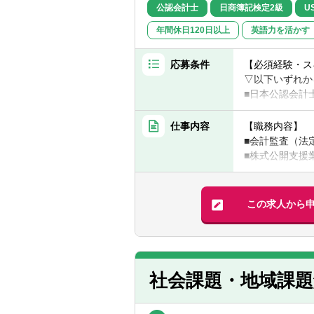
公認会計士
日商簿記検定2級
U
年間休日120日以上
英語力を活かす
応募条件
【必須経験・ス
▽以下いずれか
■日本公認会計
■日本公認会計
■「米国公認会
仕事内容
【職務内容】
年以上）」
■会計監査（法
■株式公開支援
■内部統制構築
■中堅企業向け
■システム監査
この求人から
■M&A、金融関
社会課題・地域課