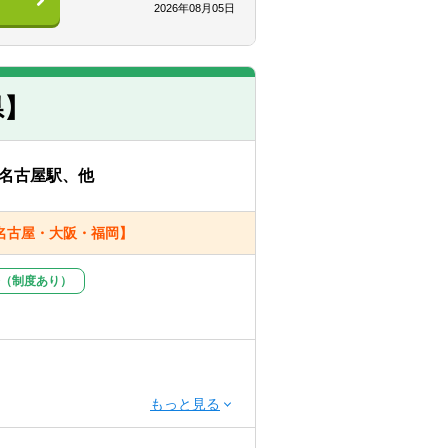
2026年08月05日
ーは公認会計士の他、中央省庁出身
出身者、ベンチャー企業出身者など多様
県】
経験
名古屋駅、他
名古屋・大阪・福岡】
（制度あり）
課題・地域課題を解決することは困難
ヤーは右肩上がりを前提に経営・組
とで、官民の垣根を超えて社会課題・