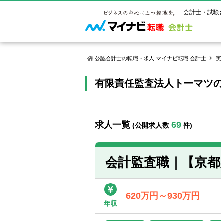
会計士・試験
公認会計士の転職・求人 マイナビ転職 会計士
実
有限責任監査法人トーマツ
マイナビ転
ご状況別
会計士試
保有資格
ご利用ガイ
年齢別転職
受験資格・
公認会計士
よくあるご
はじめての
試験科目一
公認会計士
求人一覧
69
(公開求人数
件)
サービス紹介
転職お役立ち情報
業界情報
ご利用の流
2回目以降
試験合格後
USCPA（
求人情報
会計監査職｜【京都
620万円～930万円
年収