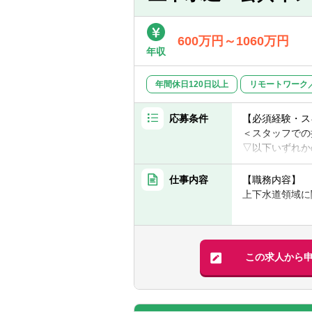
■経営管理体制
■ビジネスプラ
■財務戦略策定
■営業、提案経
■組織活性化（
600万円～1060万円
■公共施設等固
年収
■BPR（業務改
■コンソーシア
年間休日120日以上
リモートワーク
＜主たるクライ
応募条件
■中央省庁、地
【必須経験・ス
■独立行政法人
＜スタッフでの
■医療機関、学
▽以下いずれか
■上下水道領域
【期待役割、訴
■コンサルティ
仕事内容
【職務内容】
■不確実性が増
上下水道領域に
です。特に、社
＜シニアスタッ
織・業務等が設
▽以下いずれか
【具体的には】
地域課題解決に
■上下水道領域
■地方公営企業
■この実現に向
■上下水道領域
■地方公営企業
この求人から
を想定していま
■地方公営企業
■多様なプロジ
＜マネジャーで
■地方公営企業
が可能です
■上下水道領域
■上下水道事業
■これまで私た
■技術士（上下
■地方公営企業の