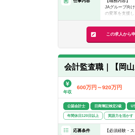
仕事内容
【職務内容】
地域課題解決に
■コンサルティ
JAグループ向
■この実現に向
の変革を支援し
を想定していま
【求める人物像
■多様なプロジ
■JAの経営変
【具体的には】
が可能です
ことに強い意欲
■中期経営計画
■これまで私た
この求人から
■日本の農業を
・役員層とのディス
業務です
■多様な専門性
・MVV実現に
■「監査法人」
■人事制度再構
ています。 監
・基幹人事制度
・信頼の基盤
・職員研修（マ
会計監査職｜【岡山
「客観性」「ク
■管理会計制度
アントからの信
・損益管理や行
・財務的な基盤
■組合員意識調
多くの組織が短
600万円～920万円
・組合員の意識
発に投資するこ
年収
■DX化支援
■東京・名古屋
・BPR（業務
バーが一丸とな
公認会計士
日商簿記検定2級
U
・ERPシステ
■同組織は、公
なお、コンサル
年間休日120日以上
者、金融機関出
英語力を活かす
を持たない約2
【期待役割、訴
■多様な背景を
応募条件
【必須経験・ス
■令和の米騒動