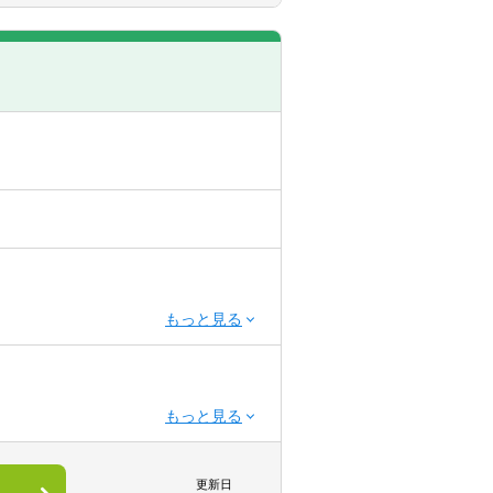
024年能登半島地震を踏まえた災害へ
。こうした中で、将来にわたって上下
経営の抜本的な改革等、経営基盤の強
、料金改定支援、PPP/PFI（官民
なサービスを提供しています。上下水
ます。近年では、地方公営企業の会計
などその活動の範囲を広げています
決に向けてアシュアランス業務を提供
「中長期の目線」で課題解決に取り組
をしかねます
に取り組む際のパートナーとしてクラ
的知見を身に付けることを強く希望し
や、課題解決に必要なソリューション
構築しています。監査業務により、課
験（5年以上）
更新日