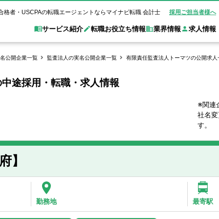
合格者・USCPAの転職エージェントならマイナビ転職 会計士
採用ご担当者様へ
サービス紹介
転職お役立ち情報
業界情報
求人情報
名公開企業一覧
監査法人の実名公開企業一覧
有限責任監査法人トーマツの公開求人
の中途採用・転職・求人情報
職 会計士とは？
Web面談サービス
非公
転職ガイド
験情報
別求人情報
業界別求人情報
業界トピックス
転職活動お役立
ド
個別転職相談会・セミナー
アク
ポイント
申し込み手順
女性会計士の転職
監査法人
業界情報の記事一覧
転職お役立ち情報
金融機関
※関連
社名変
質問
キャリアアドバイザーのご紹介
転職の方へ
覧
試験合格
USCPAの転職
会計士が活躍できる転職先
会計士・試験合格
す。
会計事務所・税理士法人
事業会社
れ
転職成功事例
の転職の方へ
の流れ
米国公認会計士）
未経験分野への転職
監査法人
WEB面接完全ガ
府】
コンサルティングファー
ム
勤務地
最寄駅