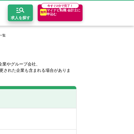
今すぐ
2分で完了！
マイナビ転職 会計士に
無料
申込む
求人を探す
一覧
開求人とは？
ちコンテンツ
エリア別求人情報
セスマップ
コンサルティングファーム
関東・首都圏
年収診断
企業やグループ会社、
更された企業も含まれる場合がありま
者の転職Q&A
会計事務所・税理士法人
関西
キャリア診断
イド
事業会社
東海