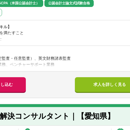
SCPA（米国公認会計士）
公認会計士論文式試験合格
キル】
を満たすこと
士
士論文式試験合格
計士（USCPA）あるいは米国公認会計士（USCPA）試験全科目合格」
定監査・任意監査）、英文財務諸表監査
業務、ベンチャーサポート業務
支援業務
経営コンサルティング業務
、リスクマネジメントのアドバイザリー
申し込む
求人を詳しく見る
連業務
題解決コンサルタント｜【愛知県】