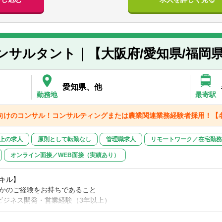
し、幅広い知見をお持ちであること
ー業務の専従者は、同事業部の約30%を占めています。所属するメンバ
マネジメント 他
経営的知見双方をお持ちで、独力で提案活動を実施できること
出身者、コンサルティング会社出身者、ITベンダー出身者、金融機関
キル】
います
/チームマネジメント経験
（一部）＞
の選考を希望される場合は必須。丸1年以上、チームメンバー5名以上
制構築（財務・非財務開示関係含む）
クライアント」に対するアドバイザリー/コンサルティング経験
コンサルタント｜【大阪府/愛知県/福岡
クライアント」の内部者の立場での、外部コンサルタントマネジメント
構築
ン立案経験、ビジネス開拓経験
験
人事制度策定、人材育成等）
愛知県、他
定資産マネジメント
勤務地
最寄駅
革含む）・DX
ム組成、官民連携、産学連携等のPMOやオペレーション構築
プ向けのコンサル！コンサルティングまたは農業関連業務経験者採用！【
アント＞
以上の求人
原則として転勤なし
管理職求人
リモートワーク／在宅勤務
方自治体
、国公立大学法人、地方独立行政法人
オンライン面接／WEB面接（実績あり）
校法人、農業協同組合 他
キル】
求ポイント】
かのご経験をお持ちであること
す環境下の中で、これまでの社会システムや一企業、一組織だけで社会
ビジネス開発・営業経験（3年以上）
会システムをこれまで作り上げていたパブリックセクターの主要プレイ
共政策経験（3年以上）
計されています。これらのプレイヤーに寄り添い変革をサポートするこ
ーや農業行政（中央省庁等）へのコンサルティング経験（3年以上）