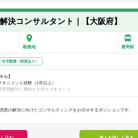
います
におけるコンサルティング経験（10年以上）
の広域化に関する支援
水道部門）
DX 検討
に総務省、国土交通省等）における制度調査及び政策立案
題解決コンサルタント｜【大阪府】
キル】
採用＞
求ポイント】
におけるコンサルティング経験
よる料金収入の減少や、施設・管路等の老朽化に伴う更新投資の増大、2
水道部門）
の増大など、上下水道事業を取り巻く経営環境は厳しさを増しています
勤務地
最寄駅
ビスを持続可能なものとするため、各事業の実情を踏まえ、経営改善や
フでの採用＞
等を推進する必要があります
／在宅勤務（制度あり）
水道部門）
法人トーマツでは、上下水道事業を含む地方公営企業の経営戦略の改定支援
援、新技術の導入支援等の経営改善・経営の抜本的な改革に関する様々
】
持・運営は国や地方の喫緊の課題であり、その課題解決に取り組んでい
キル】
専門家集団による会計事務のアウトソーシングサービスもローンチする
マネジメント経験（1年以上）
コミットし、自走できること
するパブリックセクター・ヘルスケア事業部で社会課題・地域課題の解
域課題解決に興味をお持ちであること
対し、早期にキャッチアップできること
の前提として、「監査法人」には監査業務があり、監査業務を通じて、
ないこと
基盤を構築しています
張が発生します。頻度は個々人で大きなばらつきがあり、目安のご案内
フ＞
クライアント内部の理解」が必要となる監査業務が中長期での課題解決
務所エリア外の出張も発生します。
課題の解決に向けたコンサルティングをお任せするポジションです。
お持ちであり、その上で、経営的知見をお持ちである、もしくは、経営
信頼感を構築しています
所所属で九州出張
短期的成果に執着するようになり、腰を据えて課題解決に取り組むこと
のご経験をお持ちの方
ことが難しい中で、ストックビジネスである監査業務が財務的な基盤を
ト経験（5年以上）
域課題の解決に向けたコンサルティング
まで中長期にわたりクライアントに寄り添うことができます
業企画領域の経験（5年以上） かつ 公的機関、非営利組織等での実務経
仮説の設定・検証、情報収集・分析、資料作成
申し込む
求人を詳しく見る