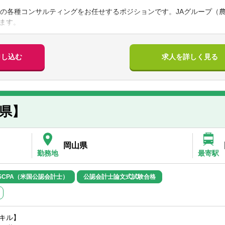
貢献します
ングファームにおけるコンサルティング経験（2年以上）
けの各種コンサルティングをお任せするポジションです。JAグループ（
けて勤務地を問わず全国のクライアントを縦横無尽に駆け回りクライア
ます。
す
】
ェクトがあり、多くのプロジェクトに関与し、幅広くコンサルタントと
革を通じて農業現場の変革に関する案件に強い関心をもち、今後その変革
をお持ちである
の策定
ちが暮らしてきた日本の社会・地域に対して「ビジネス」として課題解
申し込む
求人を詳しく見る
変えたいという想いを持ち、農業業界の伝統的プレイヤーであるJAの変
カッションを通じたMVV（Mission、Vision、Value）の明確化
を有するメンバーと協業できる
向けた数値目標、KPI、行動計画の策定
には監査業務があり、監査業務を通じて、「中長期の目線」で課題解決
築・導入準備（エンゲージメント調査含む）
査業務があることにより、課題が解決されるまで中長期にわたりクライ
（等級、人事評価・報酬制度）、その他人事諸制度の策定
ネジメント研修や人事考課者研修）の企画・実施
県】
ライアント内部の理解」が必要となる監査業務が中長期での課題解決に
の構築・運用
頼感を構築しています。
動変革に資する管理会計の高度化支援 例：場所別・部署別の管理会計K
査の実施
期的成果に執着するようになり、腰を据えて課題解決に取り組むことや
岡山県
や満足度の現状分析、アンケート設計・インタビュー、集計結果レポー
とが難しい中で、ストックビジネスである監査業務が財務的な基盤を構
勤務地
最寄駅
・大阪・福岡を拠点に、全国一体で、事業部を運営しています。各拠点
プロセス改革）による現状課題の洗い出し
り、日本全体に対して社会的インパクトを与えられる体制を整備するた
SCPA（米国公認会計士）
公認会計士論文式試験合格
ム導入支援、DX化に伴う組織文化改革の推進
認会計士だけでなく、中央省庁出身者、地方自治体出身者、コンサルティ
ティング対象は「経営、会計、人事、IT等」であり、「農業」そのもの
身者、ベンチャー企業出身者など多様な背景を持つメンバーで構成され
0名が中途入社しています。
求ポイント】
持つメンバーを束ねプロジェクトマネジメントの中核を担い、地域、ひ
キル】
を契機に改めて日本における農業のあり方・持続可能性が社会課題とし