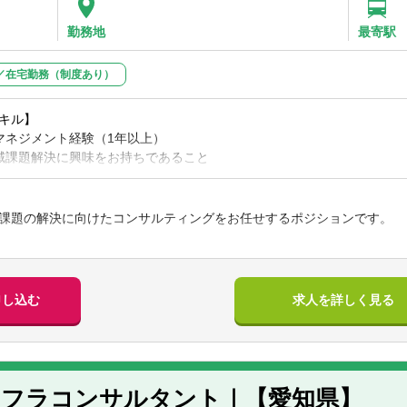
勤務地
最寄駅
／在宅勤務（制度あり）
キル】
マネジメント経験（1年以上）
域課題解決に興味をお持ちであること
ないこと
張が発生します。頻度は個々人で大きなばらつきがあり、目安のご案内
務所エリア外の出張も発生します。
課題の解決に向けたコンサルティングをお任せするポジションです。
所所属で九州出張
のご経験をお持ちの方
ト経験（5年以上）
域課題の解決に向けたコンサルティング
業企画領域の経験（5年以上） かつ 公的機関、非営利組織等での実務経
仮説の設定・検証、情報収集・分析、資料作成
申し込む
求人を詳しく見る
マネジメント 他
キル】
/チームマネジメント経験
（一部）＞
の選考を希望される場合は必須。丸1年以上、チームメンバー5名以上
制構築（財務・非財務開示関係含む）
クライアント」に対するアドバイザリー/コンサルティング経験
ンフラコンサルタント｜【愛知県】
クライアント」の内部者の立場での、外部コンサルタントマネジメント