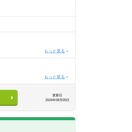
をしかねます
験（5年以上）
更新日
2026年08月05日
経験