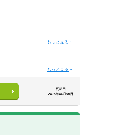
かつ「経理あるいは会計監査経験（丸2
更新日
2026年08月05日