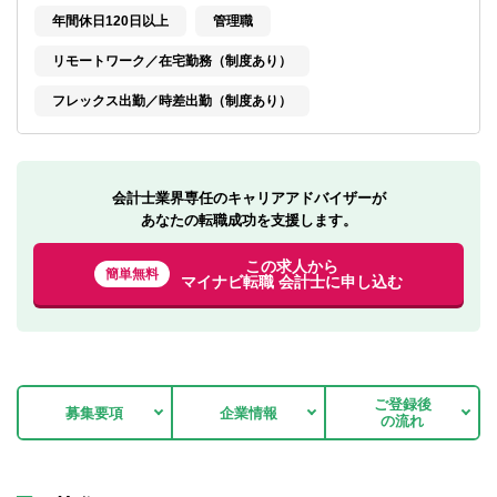
転職お役立ち情報
年間休日120日以上
管理職
ご利用ガイド
リモートワーク／在宅勤務（制度あり）
フレックス出勤／時差出勤（制度あり）
非公開求人とは？
サービス紹介
転職お役立ち情報
会計士業界専任のキャリアアドバイザーが
あなたの転職成功を支援します。
業界情報
この求人から
簡単無料
マイナビ転職 会計士に申し込む
求人情報
ご登録後
募集要項
企業情報
の流れ