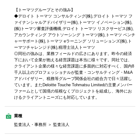
【トーマツグループとその強み】
◆デロイト トーマツ コンサルティング(株),デロイト トーマツ フ
ァイナンシャルアドバイザリー(株),トーマツ イノベーション(株),
(株)トーマツ審査評価機構,デロイト トーマツ リスクサービス(株),
アカウンティング アウトソーシング トーマツ(株),トーマツ ベンチ
ャーサポート(株),トーマツ eラーニング ソリューションズ(株),ト
ーマツチャレンジド(株),税理士法人トーマツ
◎同社の強みは、業務フィールドの広さにあります。昨今の経済
下において企業が抱える経営課題は本当に様々です。同社では、
クライアント企業の様々な経営課題に多面的に対応すべく、国内8
千人以上のプロフェッショナルが監査・コンサルティング・M&A
アドバイザリー、税務等グループ関係会社の総合力で日々活躍し
ています。またDeloitte Touche Tohmatsu Limitedの主要メンバー
ファームとして国境の垣根なくプロジェクトを組成し、海外にお
けるクライアントニーズにも対応しています。
業種
監査法人・事務所 ＞ 監査法人