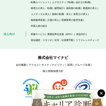
転職エージェント
エグゼクティブ転職
会計士の転職
税理士の求人・転職
顧問紹介
薬剤師の転職
看護師の求人
コメディカル求人
医師の転職・求人
保育士の求人
無期雇用派遣
介護の求人
医療業界の経営支援
外国人材の紹介
法人向け
研修サービス
業務効率化支援（BPO）
発送代行
貸会議室・スタジオ
社宅・社員寮手配
リファレンスチェック
株式会社マイナビ
会社概要
アクセス
サスティナビリティ
採用
グループ企業
個人情報保護方針