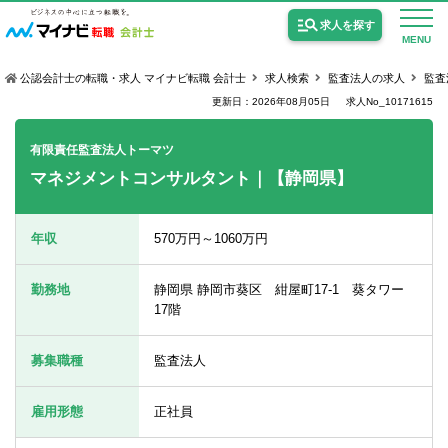
求人を探す
MENU
公認会計士の転職・求人 マイナビ転職 会計士
求人検索
監査法人の求人
監査
更新日：2026年08月05日
求人No_10171615
有限責任監査法人トーマツ
マネジメントコンサルタント｜【静岡県】
公認会計士の求人
監査法人の求人
年収
570万円～1060万円
公認会計士試験合格向けの求人
勤務地
静岡県 静岡市葵区 紺屋町17-1 葵タワー
USCPA（米国公認会計士）の求人
17階
募集職種
監査法人
女性会計士の転職
雇用形態
正社員
個別転職相談会・セミナー