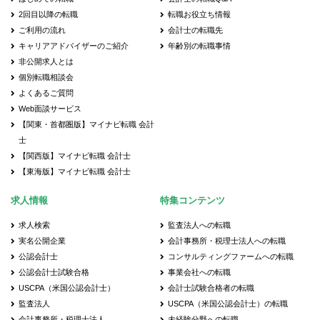
2回目以降の転職
転職お役立ち情報
ご利用の流れ
会計士の転職先
キャリアアドバイザーのご紹介
年齢別の転職事情
非公開求人とは
個別転職相談会
よくあるご質問
Web面談サービス
【関東・首都圏版】マイナビ転職 会計
士
【関西版】マイナビ転職 会計士
【東海版】マイナビ転職 会計士
求人情報
特集コンテンツ
求人検索
監査法人への転職
実名公開企業
会計事務所・税理士法人への転職
公認会計士
コンサルティングファームへの転職
公認会計士試験合格
事業会社への転職
USCPA（米国公認会計士）
会計士試験合格者の転職
監査法人
USCPA（米国公認会計士）の転職
会計事務所・税理士法人
未経験分野への転職