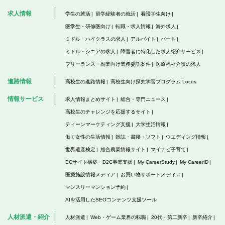
求人情報
学生の就活
留学経験者の就活
看護学生向け
医学生・研修医向け
転職・求人情報
海外求人
ミドル・ハイクラスの求人
アルバイト
パート
ミドル・シニアの求人
障害者に特化した求人紹介サービス
フリーランス・副業向け業務委託案件
医療福祉介護の求人
進路情報
高校生の進路情報
高校生向け探究学習プログラム Locus
情報サービス
求人情報まとめサイト
総合・専門ニュース
高校生のチャレンジを応援するサイト
ティーンマーケティング支援
大学生活情報
働く女性の生活情報
雑誌・書籍・ソフト
ウエディング情報
世界遺産検定
総合農業情報サイト
マイナビ子育て
ECサイト構築・D2C事業支援
My CareerStudy
My CareerID
医療施設情報メディア
お買い物サポートメディア
マンスリーマンション予約
AIを活用したSEOコンテンツ支援ツール
人材派遣・紹介
人材派遣
Web・ゲーム業界の転職
20代・第二新卒
新卒紹介