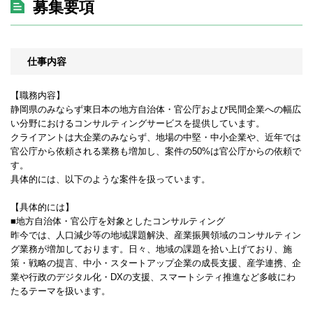
募集要項
仕事内容
【職務内容】
静岡県のみならず東日本の地方自治体・官公庁および民間企業への幅広
い分野におけるコンサルティングサービスを提供しています。
クライアントは大企業のみならず、地場の中堅・中小企業や、近年では
官公庁から依頼される業務も増加し、案件の50%は官公庁からの依頼で
す。
具体的には、以下のような案件を扱っています。
【具体的には】
■地方自治体・官公庁を対象としたコンサルティング
昨今では、人口減少等の地域課題解決、産業振興領域のコンサルティン
グ業務が増加しております。日々、地域の課題を拾い上げており、施
策・戦略の提言、中小・スタートアップ企業の成長支援、産学連携、企
業や行政のデジタル化・DXの支援、スマートシティ推進など多岐にわ
たるテーマを扱います。